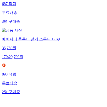
687
적립
무료배송
3
명
구매중
베버시티 후루티 딸기 스무디 1.8kg
35,750
원
17
%
29,790
원
893
적립
무료배송
2
명
구매중