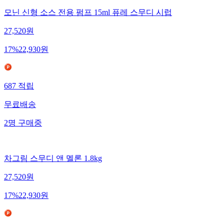
모닌 신형 소스 전용 펌프 15ml 퓨레 스무디 시럽
27,520
원
17
%
22,930
원
687
적립
무료배송
2
명
구매중
차그림 스무디 앤 멜론 1.8kg
27,520
원
17
%
22,930
원