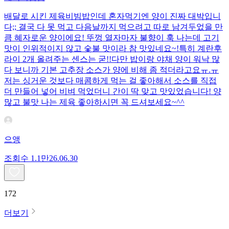
배달로 시킨 제육비빔밥인데 혼자먹기엔 양이 진짜 대박입니
다;; 결국 다 못 먹고 다음날까지 먹으려고 따로 남겨두었을 만
큼 혜자로운 양이에요! 뚜껑 열자마자 불향이 훅 나는데 고기
맛이 인위적이지 않고 숯불 맛이라 참 맛있네요~!특히 계란후
라이 2개 올려주는 센스는 굳!! ​다만 밥이랑 야채 양이 워낙 많
다 보니까 기본 고추장 소스가 양에 비해 좀 적더라고요ㅠ.ㅠ
저는 싱거운 것보다 매콤하게 먹는 걸 좋아해서 소스를 직접
더 만들어 넣어 비벼 먹었더니 간이 딱 맞고 맛있었습니다! 양
많고 불맛 나는 제육 좋아하시면 꼭 드셔보세요~^^
으앵
조회수
1.1만
26.06.30
172
더보기