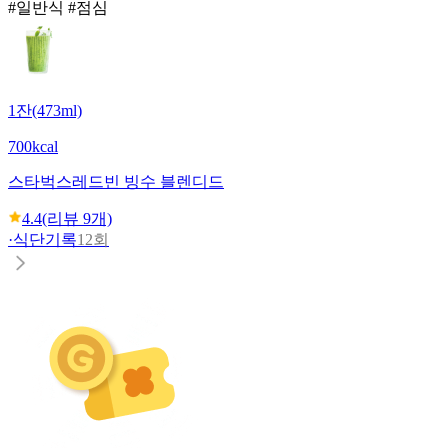
#일반식 #점심
1잔(473ml)
700kcal
스타벅스
레드빈 빙수 블렌디드
4.4
(리뷰
9
개)
·
식단기록
12회