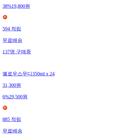
38
%
19,800
원
594
적립
무료배송
137
명
구매중
옐로우스무디350ml x 24
31,300
원
6
%
29,500
원
885
적립
무료배송