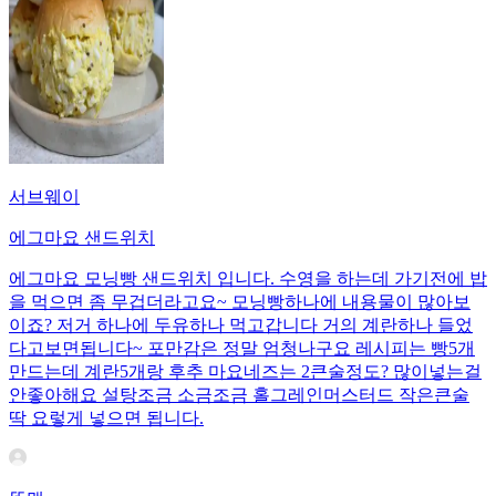
서브웨이
에그마요 샌드위치
에그마요 모닝빵 샌드위치 입니다. 수영을 하는데 가기전에 밥
을 먹으면 좀 무겁더라고요~ 모닝빵하나에 내용물이 많아보
이죠? 저거 하나에 두유하나 먹고갑니다 거의 계란하나 들었
다고보면됩니다~ 포만감은 정말 엄청나구요 레시피는 빵5개
만드는데 계란5개랑 후추 마요네즈는 2큰술정도? 많이넣는걸
안좋아해요 설탕조금 소금조금 홀그레인머스터드 작은큰술
딱 요렇게 넣으면 됩니다.