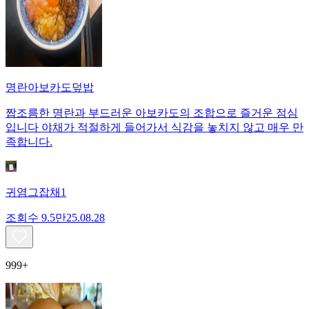
명란아보카도덮밥
짭조름한 명란과 부드러운 아보카도의 조합으로 즐거운 점심
입니다 야채가 적절하게 들어가서 식감을 놓치지 않고 매우 만
족합니다.
귀염그잡채1
조회수
9.5만
25.08.28
999+