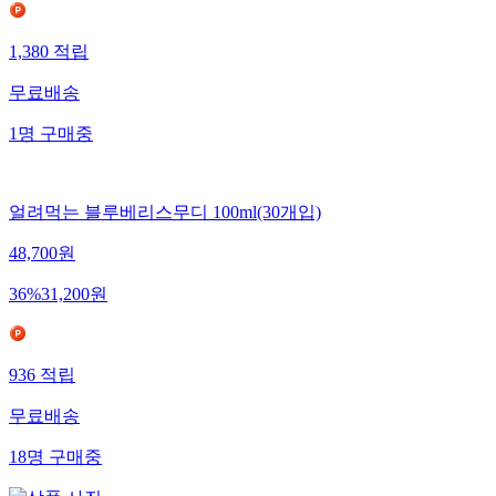
1,380
적립
무료배송
1
명
구매중
얼려먹는 블루베리스무디 100ml(30개입)
48,700
원
36
%
31,200
원
936
적립
무료배송
18
명
구매중