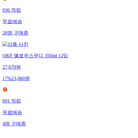
936
적립
무료배송
20
명
구매중
OKF 옐로우스무디 350ml 12입
27,670
원
17
%
23,060
원
691
적립
무료배송
4
명
구매중