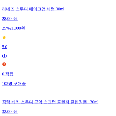
라네즈 스무디 메이크업 세럼 30ml
28,000
원
25
%
21,000
원
5.0
(
1
)
0
적립
102
명
구매중
직택 베리 스무디 곤약 스크럽 클렌저 클렌징폼 130ml
32,000
원