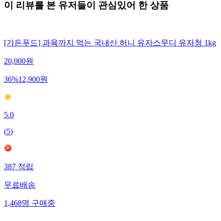
이 리뷰를 본 유저들이 관심있어 한 상품
[가든푸드] 과육까지 먹는 국내산 허니 유자스무디 유자청 1kg
20,000
원
36
%
12,900
원
5.0
(
5
)
387
적립
무료배송
1,468
명
구매중