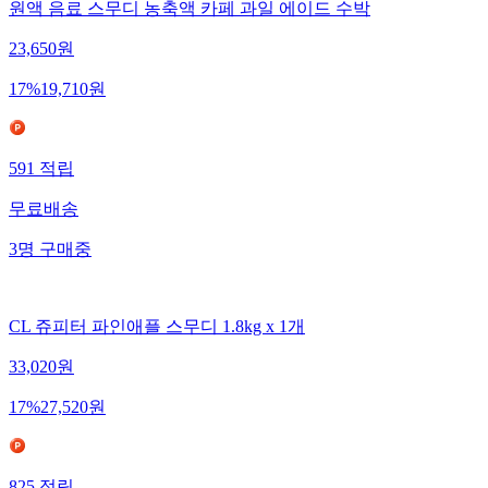
원액 음료 스무디 농축액 카페 과일 에이드 수박
23,650
원
17
%
19,710
원
591
적립
무료배송
3
명
구매중
CL 쥬피터 파인애플 스무디 1.8kg x 1개
33,020
원
17
%
27,520
원