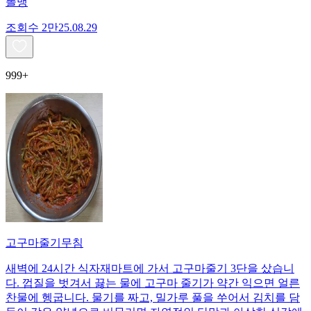
똘맹
조회수
2만
25.08.29
999+
고구마줄기무침
새벽에 24시간 식자재마트에 가서 고구마줄기 3단을 샀습니
다. 껍질을 벗겨서 끓는 물에 고구마 줄기가 약간 익으면 얼른
찬물에 헹굽니다. 물기를 짜고, 밀가루 풀을 쑤어서 김치를 담