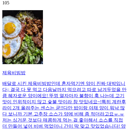
105
제육비빔밥
배달로 시킨 제육비빔밥인데 혼자먹기엔 양이 진짜 대박입니
다;; 결국 다 못 먹고 다음날까지 먹으려고 따로 남겨두었을 만
큼 혜자로운 양이에요! 뚜껑 열자마자 불향이 훅 나는데 고기
맛이 인위적이지 않고 숯불 맛이라 참 맛있네요~!특히 계란후
라이 2개 올려주는 센스는 굳!! ​다만 밥이랑 야채 양이 워낙 많
다 보니까 기본 고추장 소스가 양에 비해 좀 적더라고요ㅠ.ㅠ
저는 싱거운 것보다 매콤하게 먹는 걸 좋아해서 소스를 직접
더 만들어 넣어 비벼 먹었더니 간이 딱 맞고 맛있었습니다! 양