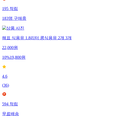
195
적립
183
명
구매중
해표 식용유 1.8리터 콩식용유 2개 3개
22,000
원
10
%
19,800
원
4.6
(
36
)
594
적립
무료배송