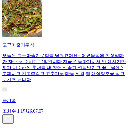
고구마줄기무침
오늘은 고구마줄기무침를 담궈봤어요~ 어렸을적에 친정엄마
가 자주 해 주시던 무침입니다 지금은 돌아가셔서 안 계시지만
제가 비슷하게 훙내를 내 봤어요 줄기 껍질벗기고 끓는물에 3
분데치고 건고추갈고 고춧가루,마늘,젓갈,깨,매실청조금.넘고
무치면 됩니다
울가족
조회수
1.1만
26.07.07