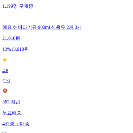
1,199
명
구매중
해표 해바라기유 900ml 식용유 2개 3개
21,010
원
10
%
18,910
원
4.8
(
13
)
567
적립
무료배송
457
명
구매중