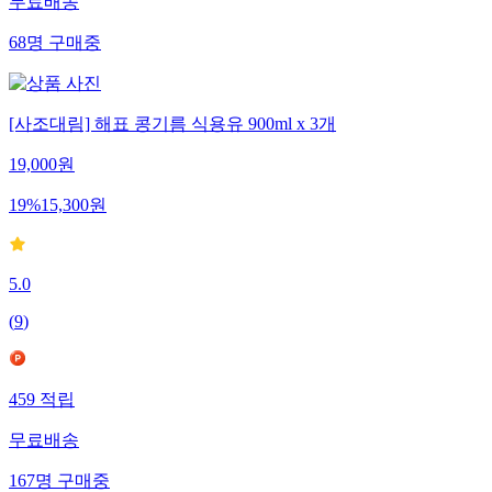
무료배송
68
명
구매중
[사조대림] 해표 콩기름 식용유 900ml x 3개
19,000
원
19
%
15,300
원
5.0
(
9
)
459
적립
무료배송
167
명
구매중