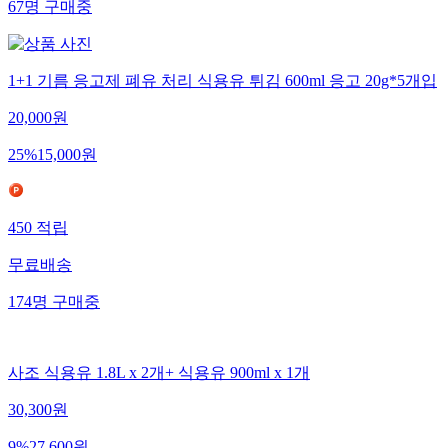
67
명
구매중
1+1 기름 응고제 폐유 처리 식용유 튀김 600ml 응고 20g*5개입
20,000
원
25
%
15,000
원
450
적립
무료배송
174
명
구매중
사조 식용유 1.8L x 2개+ 식용유 900ml x 1개
30,300
원