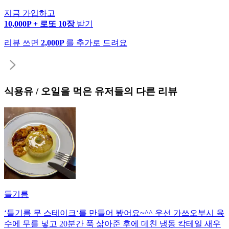
지금 가입하고
10,000P + 로또 10장
받기
리뷰 쓰면
2,000P
를 추가로 드려요
식용유 / 오일
을 먹은 유저들의 다른 리뷰
들기름
‘들기름 무 스테이크‘를 만들어 봤어요~^^ 우선 가쓰오부시 육
수에 무를 넣고 20분간 푹 삶아준 후에 데친 냉동 칵테일 새우