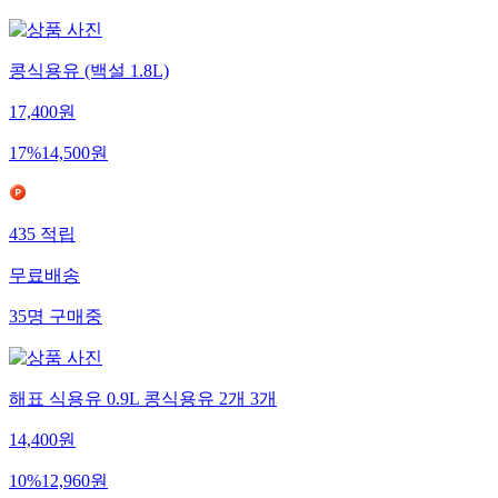
콩식용유 (백설 1.8L)
17,400
원
17
%
14,500
원
435
적립
무료배송
35
명
구매중
해표 식용유 0.9L 콩식용유 2개 3개
14,400
원
10
%
12,960
원