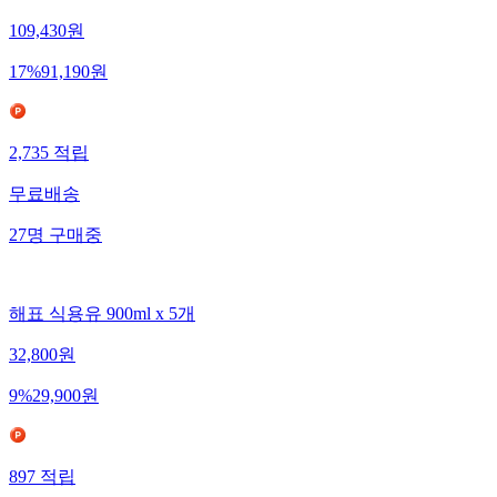
콩식용유 (백설 1.8L)X10
109,430
원
17
%
91,190
원
2,735
적립
무료배송
27
명
구매중
해표 식용유 900ml x 5개
32,800
원
9
%
29,900
원
897
적립