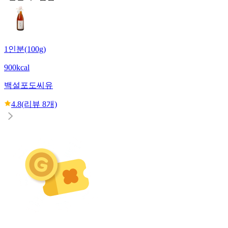
1인분(100g)
900kcal
백설
포도씨유
4.8
(리뷰
8
개)