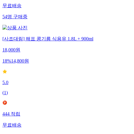
무료배송
54
명
구매중
[사조대림] 해표 콩기름 식용유 1.8L + 900ml
18,000
원
18
%
14,800
원
5.0
(
1
)
444
적립
무료배송