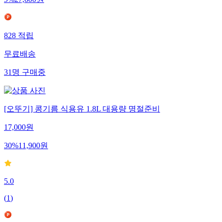
9
%
27,600
원
828
적립
무료배송
31
명
구매중
[오뚜기] 콩기름 식용유 1.8L 대용량 명절준비
17,000
원
30
%
11,900
원
5.0
(
1
)