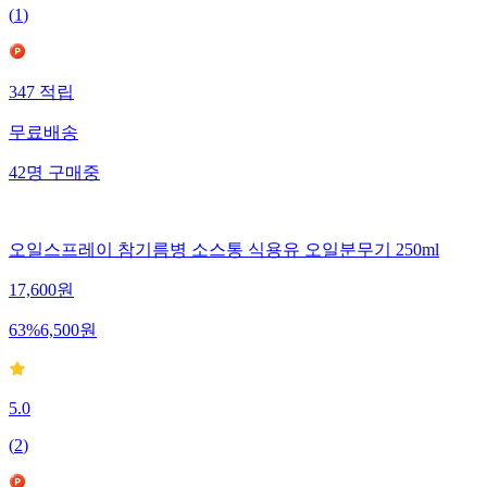
(
1
)
347
적립
무료배송
42
명
구매중
오일스프레이 참기름병 소스통 식용유 오일분무기 250ml
17,600
원
63
%
6,500
원
5.0
(
2
)