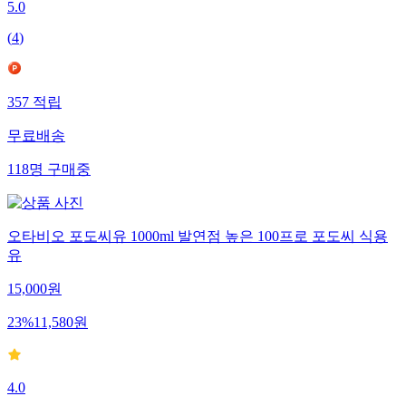
5.0
(
4
)
357
적립
무료배송
118
명
구매중
오타비오 포도씨유 1000ml 발연점 높은 100프로 포도씨 식용
유
15,000
원
23
%
11,580
원
4.0