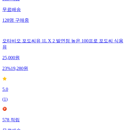
519
적립
무료배송
128
명
구매중
오타비오 포도씨유 1L X 2 발연점 높은 100프로 포도씨 식용
유
25,000
원
23
%
19,280
원
5.0
(
1
)
578
적립