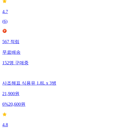
4.7
(
6
)
567
적립
무료배송
152
명
구매중
사조해표 식용유 1.8L x 3병
21,900
원
6
%
20,600
원
4.8