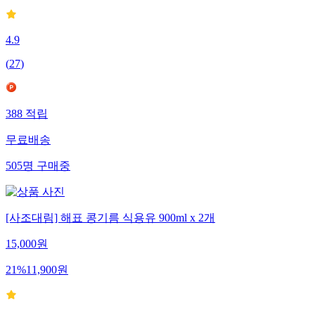
4.9
(
27
)
388
적립
무료배송
505
명
구매중
[사조대림] 해표 콩기름 식용유 900ml x 2개
15,000
원
21
%
11,900
원