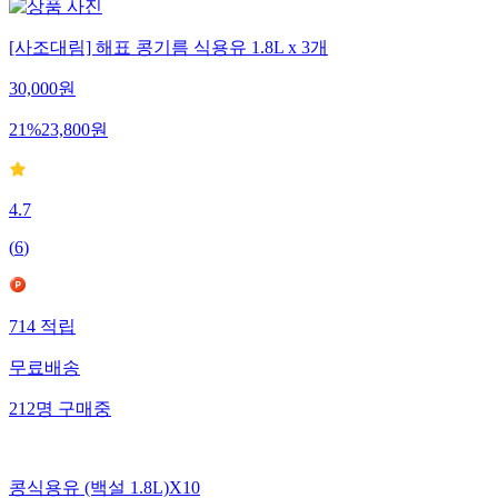
[사조대림] 해표 콩기름 식용유 1.8L x 3개
30,000
원
21
%
23,800
원
4.7
(
6
)
714
적립
무료배송
212
명
구매중