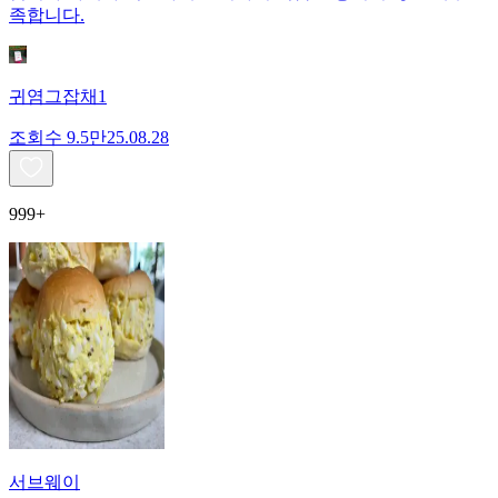
족합니다.
귀염그잡채1
조회수
9.5만
25.08.28
999+
서브웨이