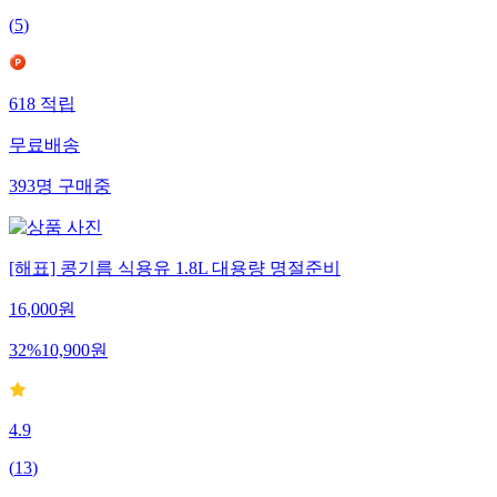
(
5
)
618
적립
무료배송
393
명
구매중
[해표] 콩기름 식용유 1.8L 대용량 명절준비
16,000
원
32
%
10,900
원
4.9
(
13
)