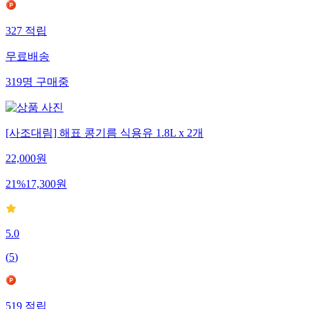
327
적립
무료배송
319
명
구매중
[사조대림] 해표 콩기름 식용유 1.8L x 2개
22,000
원
21
%
17,300
원
5.0
(
5
)