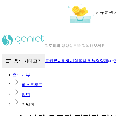
신규 회원 
칼로리와 영양성분을 검색해보세요
혈당 · 다이어트 음식 검색해보세요
음식 · 영양제 리뷰를 찾아보세요
음식 카테고리
홈
커뮤니티
헬시딜
음식 리뷰
영양제
NEW
음식 리뷰
패스트푸드
라면
진밀면