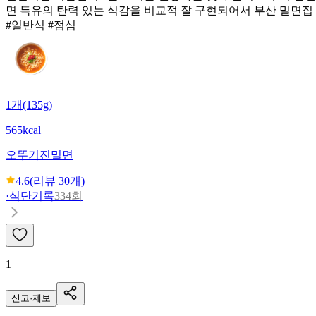
면 특유의 탄력 있는 식감을 비교적 잘 구현되어서 부산 밀면집
#일반식 #점심
1개(135g)
565kcal
오뚜기
진밀면
4.6
(리뷰
30
개)
·
식단기록
334회
1
신고·제보