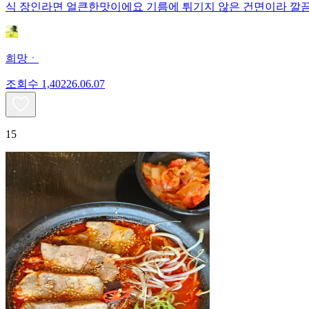
식 장인라면 얼큰한맛이에요 기름에 튀기지 않은 건면이라 깔
희망ㆍ
조회수
1,402
26.06.07
15