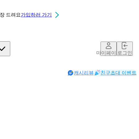
0장
드려요
가입하러 가기
마이페이지
로그인
캐시리뷰
친구초대 이벤트