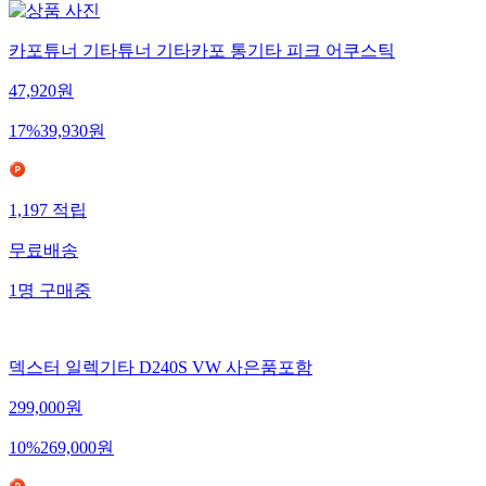
카포튜너 기타튜너 기타카포 통기타 피크 어쿠스틱
47,920
원
17
%
39,930
원
1,197
적립
무료배송
1
명
구매중
덱스터 일렉기타 D240S VW 사은품포함
299,000
원
10
%
269,000
원