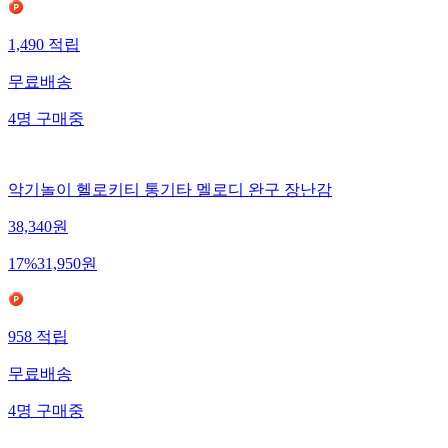
1,490
적립
무료배송
4
명
구매중
악기놀이 헬로키티 통기타 멜로디 완구 장난감
38,340
원
17
%
31,950
원
958
적립
무료배송
4
명
구매중