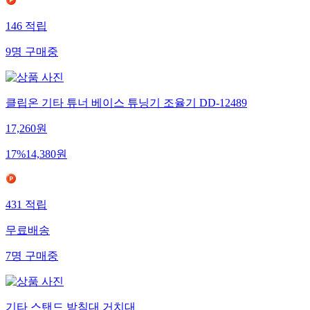
146
적립
9
명
구매중
클립온 기타 튜너 베이스 튜닝기 조율기 DD-12489
17,260
원
17
%
14,380
원
431
적립
무료배송
7
명
구매중
기타 스탠드 받침대 거치대