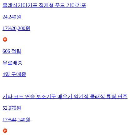
클래식기타카포 집게형 우드 기타카포
24,240
원
17
%
20,200
원
606
적립
무료배송
4
명
구매중
기타 코드 연습 보조기구 배우기 악기점 클래식 튜링 연주
52,970
원
17
%
44,140
원