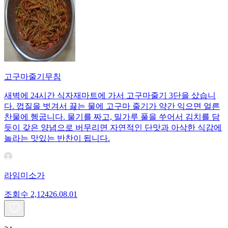
고구마줄기무침
새벽에 24시간 식자재마트에 가서 고구마줄기 3단을 샀습니
다. 껍질을 벗겨서 끓는 물에 고구마 줄기가 약간 익으면 얼른
찬물에 헹굽니다. 물기를 짜고, 밀가루 풀을 쑤어서 김치를 담
듯이 갖은 양념으로 버무리면 자연적인 단맛과 아삭한 식감에
놀라는 맛있는 반찬이 됩니다.
라임미소가
조회수
2,124
26.08.01