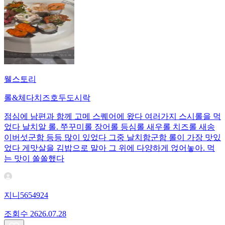
웰스토리
롤&체다치즈호두도시락
점심에 남편과 함께 고메 스퀘어에 왔다 여러가지 스시롤을 먹
었다 날치알 롤. 쭈꾸미롤 장어롤 등심롤 새우롤 치즈롤 새송
이버섯군함 등등 많이 있었다 그중 날치함군함 롤이 가장 맛있
었다 게맛살을 김밥으로 말아 그 위에 다양하게 얹어놓아. 먹
는 맛이 쏠쏠했다
지니5654924
조회수
26
26.07.28