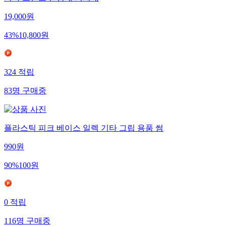
19,000
원
43
%
10,800
원
324
적립
83
명
구매중
플라스틱 피크 베이스 일렉 기타 그립 용품 썸
990
원
90
%
100
원
0
적립
116
명
구매중