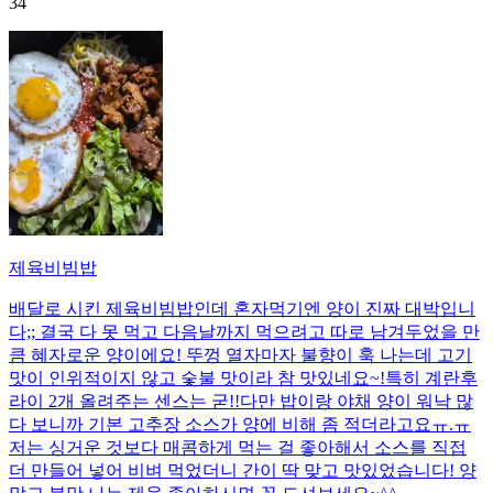
34
제육비빔밥
배달로 시킨 제육비빔밥인데 혼자먹기엔 양이 진짜 대박입니
다;; 결국 다 못 먹고 다음날까지 먹으려고 따로 남겨두었을 만
큼 혜자로운 양이에요! 뚜껑 열자마자 불향이 훅 나는데 고기
맛이 인위적이지 않고 숯불 맛이라 참 맛있네요~!특히 계란후
라이 2개 올려주는 센스는 굳!! ​다만 밥이랑 야채 양이 워낙 많
다 보니까 기본 고추장 소스가 양에 비해 좀 적더라고요ㅠ.ㅠ
저는 싱거운 것보다 매콤하게 먹는 걸 좋아해서 소스를 직접
더 만들어 넣어 비벼 먹었더니 간이 딱 맞고 맛있었습니다! 양