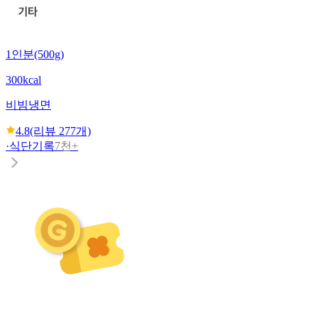
1인분(500g)
300kcal
비빔냉면
4.8
(리뷰
277
개)
·
식단기록
7천+