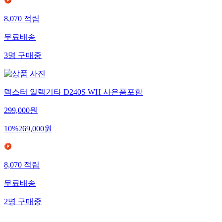
8,070
적립
무료배송
3
명
구매중
덱스터 일렉기타 D240S WH 사은품포함
299,000
원
10
%
269,000
원
8,070
적립
무료배송
2
명
구매중