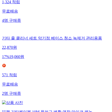
1,324
적립
무료배송
4
명
구매중
기타 줄 클리너 세트 악기점 베이스 청소 녹제거 관리용품
22,870
원
17
%
19,060
원
571
적립
무료배송
2
명
구매중