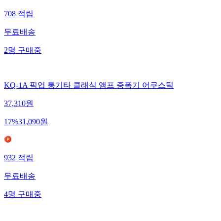
708
적립
무료배송
2
명
구매중
KQ-1A 픽업 통기타 클래식 앰프 증폭기 어쿠스틱
37,310
원
17
%
31,090
원
932
적립
무료배송
4
명
구매중