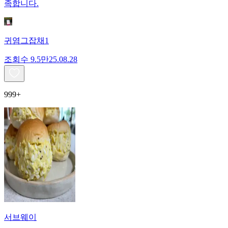
족합니다.
귀염그잡채1
조회수
9.5만
25.08.28
999+
서브웨이