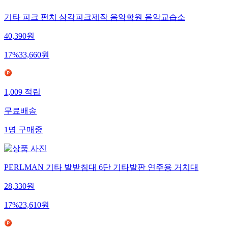
기타 피크 펀치 삼각피크제작 음악학원 음악교습소
40,390
원
17
%
33,660
원
1,009
적립
무료배송
1
명
구매중
PERLMAN 기타 발받침대 6단 기타발판 연주용 거치대
28,330
원
17
%
23,610
원