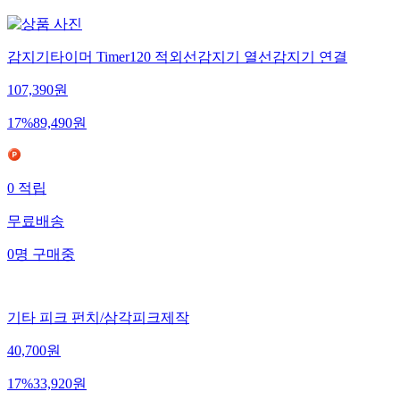
감지기타이머 Timer120 적외선감지기 열선감지기 연결
107,390
원
17
%
89,490
원
0
적립
무료배송
0
명
구매중
기타 피크 펀치/삼각피크제작
40,700
원
17
%
33,920
원