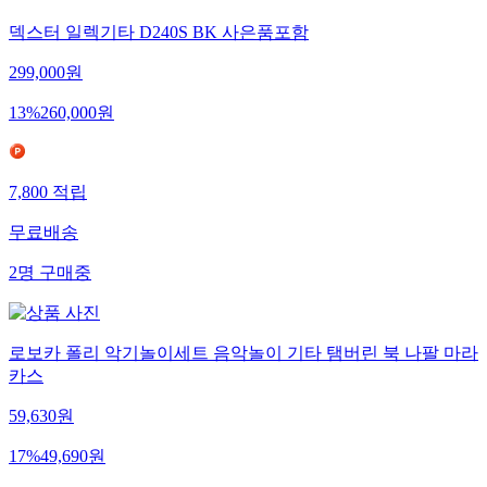
덱스터 일렉기타 D240S BK 사은품포함
299,000
원
13
%
260,000
원
7,800
적립
무료배송
2
명
구매중
로보카 폴리 악기놀이세트 음악놀이 기타 탬버린 북 나팔 마라
카스
59,630
원
17
%
49,690
원