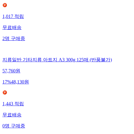
1,017
적립
무료배송
2
명
구매중
지류일반 기타지류 아트지 A3 300g 125매 (반품불가)
57,760
원
17
%
48,130
원
1,443
적립
무료배송
0
명
구매중