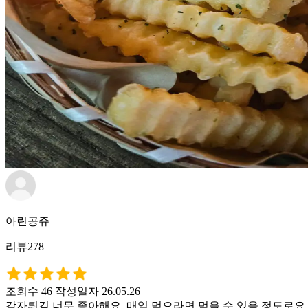
아린공쥬
리뷰278
조회수 46
작성일자 26.05.26
감자튀김 너무 좋아해요. 매일 먹으라면 먹을 수 있을 정도로요