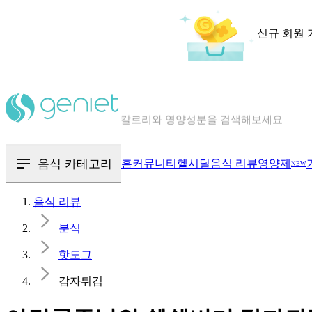
신규 회원 
칼로리와 영양성분을 검색해보세요
혈당 · 다이어트 음식 검색해보세요
음식 카테고리
홈
커뮤니티
헬시딜
음식 리뷰
영양제
NEW
음식 · 영양제 리뷰를 찾아보세요
음식 리뷰
분식
핫도그
감자튀김