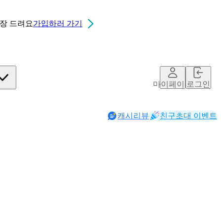
0장
드려요
가입하러 가기
마이페이지
로그인
캐시리뷰
친구초대 이벤트