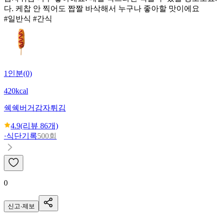
다. 케찹 안 찍어도 짭짤 바삭해서 누구나 좋아할 맛이에요
#일반식 #간식
1인분(0)
420kcal
쉑쉑버거
감자튀김
4.9
(리뷰
86
개)
·
식단기록
500회
0
신고·제보