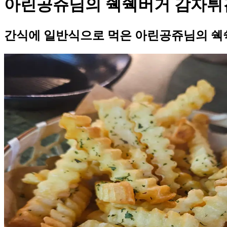
아린공쥬님의 쉑쉑버거 감자튀
간식에 일반식으로 먹은 아린공쥬님의 쉑