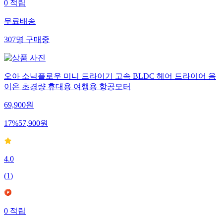
0
적립
무료배송
307
명
구매중
오아 소닉플로우 미니 드라이기 고속 BLDC 헤어 드라이어 음
이온 초경량 휴대용 여행용 항공모터
69,900
원
17
%
57,900
원
4.0
(
1
)
0
적립