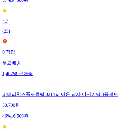
37
%
34,300
원
4.7
(
23
)
0
적립
무료배송
1,407
명
구매중
비버리힐즈폴로클럽 0214 레이온 남자 나시런닝 3종세트
30,700
원
46
%
16,500
원