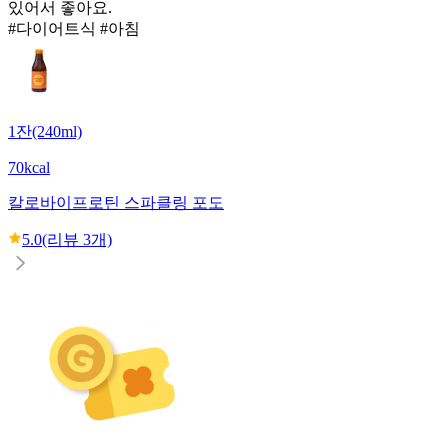
있어서 좋아요.
#다이어트식 #아침
1잔(240ml)
70kcal
칼로바이
프로틴 스파클링 포도
5.0
(리뷰
3
개)