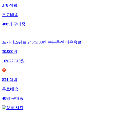
378
적립
무료배송
488
명
구매중
포카리스웨트 245ml 30캔 수분충전 이온음료
30,900
원
10
%
27,810
원
834
적립
무료배송
40
명
구매중