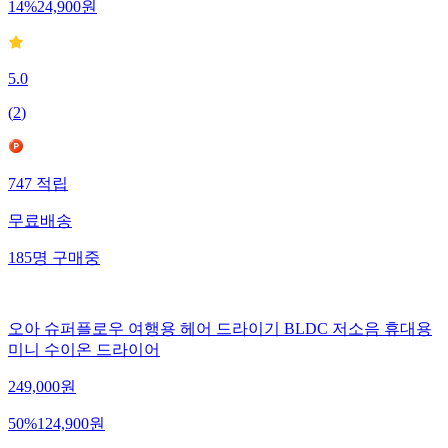
14
%
24,900
원
5.0
(
2
)
747
적립
무료배송
185
명
구매중
오아 슈퍼플로우 여행용 헤어 드라이기 BLDC 저소음 휴대용
미니 수이온 드라이어
249,000
원
50
%
124,900
원