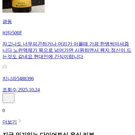
광동
비타500F
자고나도 너무피곤하거나 머리가 아플때 가끔 한병씩마셔줍
니다 노란액체가 목으로 넘어가면 시원하면서 웬지 정신이 드
는것도 같네요 현대인에 간식이랍니다
지니라5488396
조회수
29
25.10.24
0
더보기
지금 인기있는
다이어트식
음식 리뷰