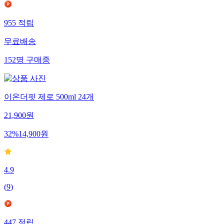
955
적립
무료배송
152
명
구매중
이온더핏 제로 500ml 24개
21,900
원
32
%
14,900
원
4.9
(
9
)
447
적립