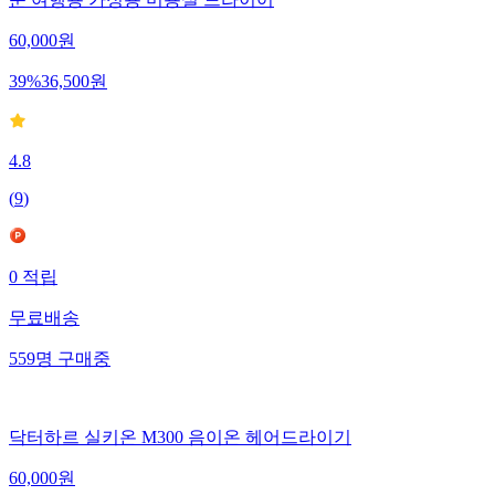
60,000
원
39
%
36,500
원
4.8
(
9
)
0
적립
무료배송
559
명
구매중
닥터하르 실키온 M300 음이온 헤어드라이기
60,000
원