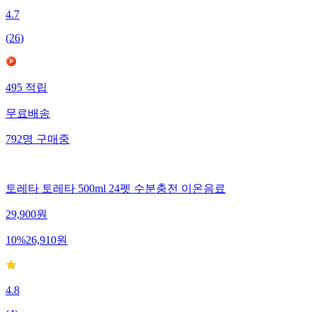
4.7
(
26
)
495
적립
무료배송
792
명
구매중
토레타 토레타 500ml 24펫 수분충전 이온음료
29,900
원
10
%
26,910
원
4.8