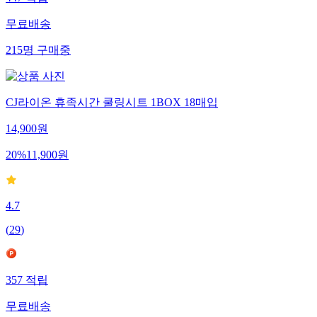
무료배송
215
명
구매중
CJ라이온 휴족시간 쿨링시트 1BOX 18매입
14,900
원
20
%
11,900
원
4.7
(
29
)
357
적립
무료배송