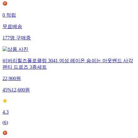
0
적립
무료배송
177
명
구매중
비버리힐즈폴로클럽 3041 여성 레이온 숨쉬는 아웃밴드 사각
팬티 드로즈 3종세트
22,900
원
45
%
12,600
원
4.3
(
6
)