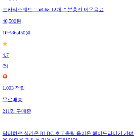
포카리스웨트 1.5리터 12개 수분충전 이온음료
40,500
원
10
%
36,450
원
4.7
(
5
)
1,093
적립
무료배송
211
명
구매중
닥터하르 실키온 BLDC 초고출력 음이온 헤어드라이기 가벼
운 여행용 가정용 미용실 드라이어