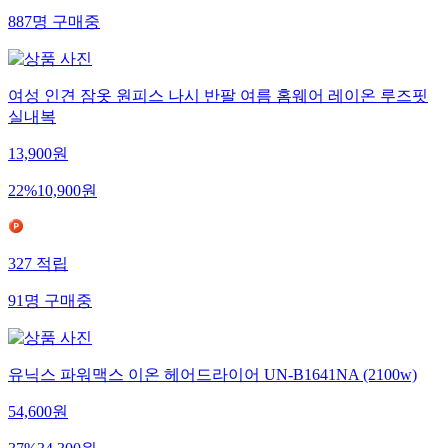
887
명
구매중
여성 인견 잠옷 원피스 나시 반팔 여름 홈웨어 레이온 루즈핏
실내복
13,900
원
22
%
10,900
원
327
적립
91
명
구매중
유닉스 파워맥스 이온 헤어드라이어 UN-B1641NA (2100w)
54,600
원