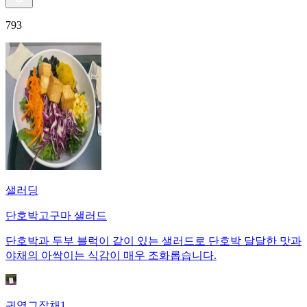
793
샐러딩
단호박고구마 샐러드
단호박과 두부 블럭이 같이 있는 샐러드로 단호박 달달한 맛과
야채의 아싹이는 식감이 매우 조화롭습니다.
귀염그잡채1