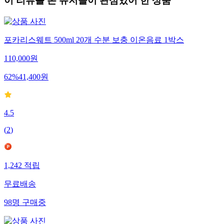
이 리뷰를 본 유저들이 관심있어 한 상품
포카리스웨트 500ml 20개 수분 보충 이온음료 1박스
110,000
원
62
%
41,400
원
4.5
(
2
)
1,242
적립
무료배송
98
명
구매중