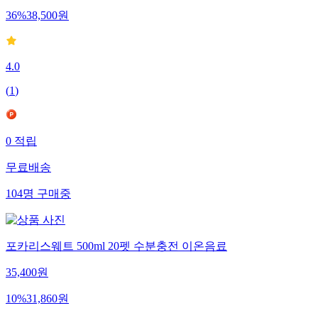
36
%
38,500
원
4.0
(
1
)
0
적립
무료배송
104
명
구매중
포카리스웨트 500ml 20펫 수분충전 이온음료
35,400
원
10
%
31,860
원