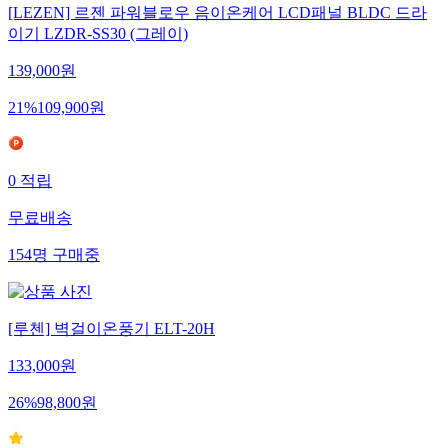
[LEZEN] 르젠 파워블로우 음이온케어 LCD패널 BLDC 드라
이기 LZDR-SS30 (그레이)
139,000
원
21
%
109,900
원
0
적립
무료배송
154
명
구매중
[루첸] 벽걸이온풍기 ELT-20H
133,000
원
26
%
98,800
원