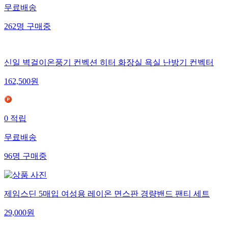
무료배송
262
명
구매중
신일 벽걸이온풍기 컨벡션 히터 화장실 욕실 난방기 컨벡터
162,500
원
0
적립
무료배송
96
명
구매중
제임스딘 5매입 여성용 레이온 면스판 경량밴드 팬티 세트
29,000
원