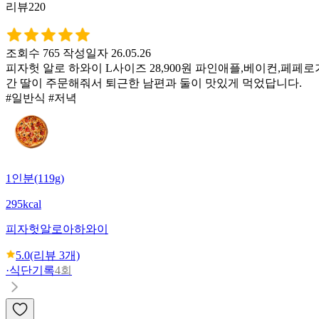
리뷰220
조회수 765
작성일자 26.05.26
피자헛 알로 하와이 L사이즈 28,900원 파인애플,베이컨,페
간 딸이 주문해줘서 퇴근한 남편과 둘이 맛있게 먹었답니다.
#일반식 #저녁
1인분(119g)
295kcal
피자헛
알로아하와이
5.0
(리뷰
3
개)
·
식단기록
4회