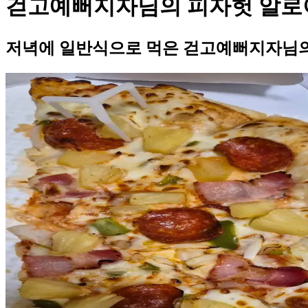
걷고예뻐지자님의 피자헛 알로
저녁에 일반식으로 먹은 걷고예뻐지자님의