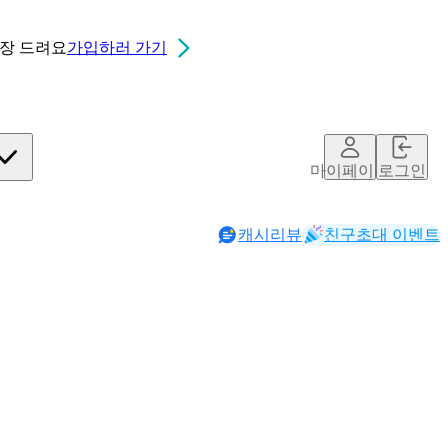
0장
드려요
가입하러 가기
마이페이지
로그인
캐시리뷰
친구초대 이벤트