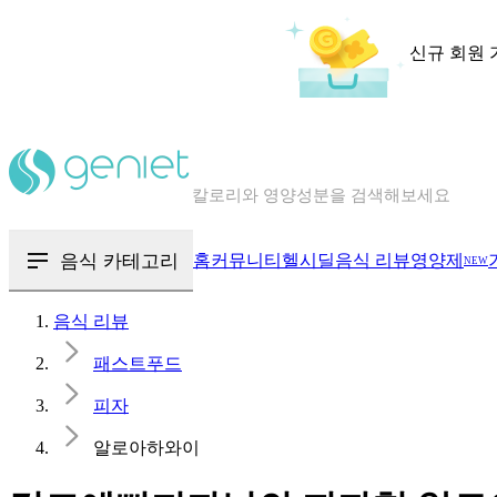
신규 회원 
칼로리와 영양성분을 검색해보세요
혈당 · 다이어트 음식 검색해보세요
음식 · 영양제 리뷰를 찾아보세요
음식 카테고리
홈
커뮤니티
헬시딜
음식 리뷰
영양제
NEW
음식 리뷰
패스트푸드
피자
알로아하와이