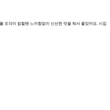
애플 조각이 씹힐땐 느끼함없이 신선한 맛을 줘서 좋았어요. 시집