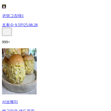
귀염그잡채1
조회수
9.5만
25.08.28
999+
서브웨이
에그마요 샌드위치