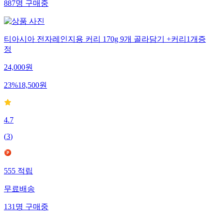
887
명
구매중
티아시아 전자레인지용 커리 170g 9개 골라담기 +커리1개증
정
24,000
원
23
%
18,500
원
4.7
(
3
)
555
적립
무료배송
131
명
구매중