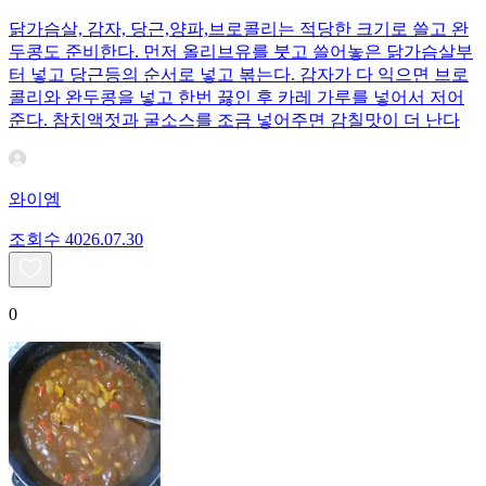
닭가슴살, 감자, 당근,양파,브로콜리는 적당한 크기로 쓸고 완
두콩도 준비한다. 먼저 올리브유를 붓고 쓸어놓은 닭가슴살부
터 넣고 당근등의 순서로 넣고 볶는다. 감자가 다 익으면 브로
콜리와 완두콩을 넣고 한번 끓인 후 카레 가루를 넣어서 저어
준다. 참치액젓과 굴소스를 조금 넣어주면 감칠맛이 더 난다
와이엠
조회수
40
26.07.30
0