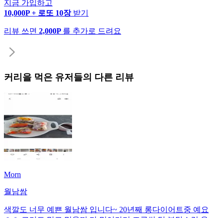
지금 가입하고
10,000P + 로또 10장
받기
리뷰 쓰면
2,000P
를 추가로 드려요
커리
을 먹은 유저들의 다른 리뷰
Morn
월남쌈
색깔도 너무 예쁜 월남쌈 입니다~ 20년째 롱다이어트중 예요