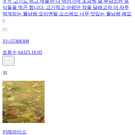
ㅎㅎ 고기도 먹고 먹을꺼 다 먹어가며 조금씩 덜 부담스런 음
식들을 먹곤 합니다. 고기먹고 아팠던 장을 달래고자 더 자주
먹게되는 월남쌈 오리엔탈 소스에도 너무 맛있는 월남쌈 예요
~
지니5368308
조회수
643
25.10.05
35
카레라이스