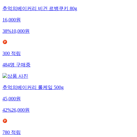
추억의베이커리 비건 르뱅쿠키 80g
16,000
원
38
%
10,000
원
300
적립
484
명
구매중
추억의베이커리 롤케잌 500g
45,000
원
42
%
26,000
원
780
적립