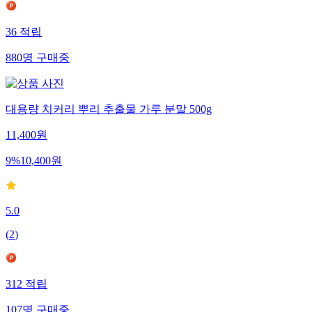
36
적립
880
명
구매중
대용량 치커리 뿌리 추출물 가루 분말 500g
11,400
원
9
%
10,400
원
5.0
(
2
)
312
적립