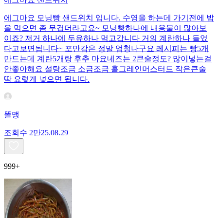
에그마요 모닝빵 샌드위치 입니다. 수영을 하는데 가기전에 밥
을 먹으면 좀 무겁더라고요~ 모닝빵하나에 내용물이 많아보
이죠? 저거 하나에 두유하나 먹고갑니다 거의 계란하나 들었
다고보면됩니다~ 포만감은 정말 엄청나구요 레시피는 빵5개
만드는데 계란5개랑 후추 마요네즈는 2큰술정도? 많이넣는걸
안좋아해요 설탕조금 소금조금 홀그레인머스터드 작은큰술
딱 요렇게 넣으면 됩니다.
똘맹
조회수
2만
25.08.29
999+