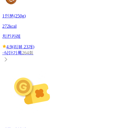
1인분(250g)
272kcal
치킨카레
4.9
(리뷰
23
개)
·
식단기록
264회