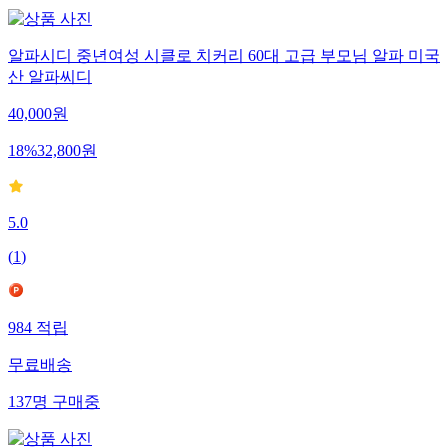
알파시디 중년여성 시클로 치커리 60대 고급 부모님 알파 미국
산 알파씨디
40,000
원
18
%
32,800
원
5.0
(
1
)
984
적립
무료배송
137
명
구매중