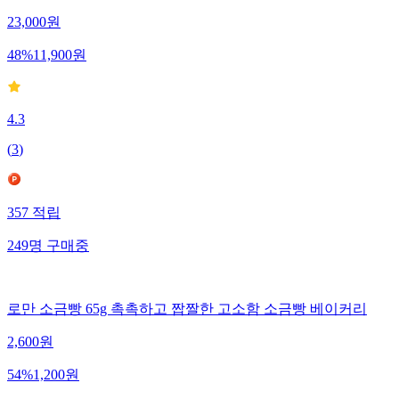
23,000
원
48
%
11,900
원
4.3
(
3
)
357
적립
249
명
구매중
로만 소금빵 65g 촉촉하고 짭짤한 고소함 소금빵 베이커리
2,600
원
54
%
1,200
원