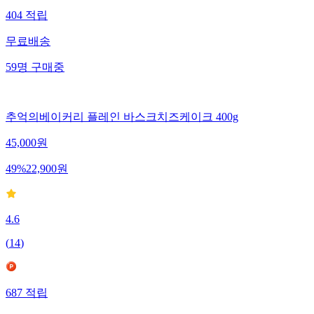
404
적립
무료배송
59
명
구매중
추억의베이커리 플레인 바스크치즈케이크 400g
45,000
원
49
%
22,900
원
4.6
(
14
)
687
적립