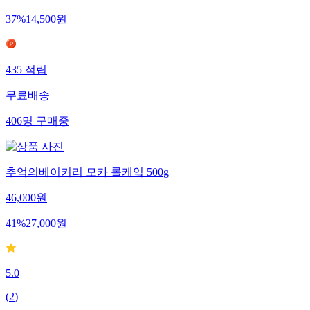
37
%
14,500
원
435
적립
무료배송
406
명
구매중
추억의베이커리 모카 롤케잌 500g
46,000
원
41
%
27,000
원
5.0
(
2
)