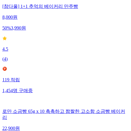
[참다올] 1+1 추억의 베이커리 만주빵
8,000
원
50
%
3,990
원
4.5
(
4
)
119
적립
1,454
명
구매중
로만 소금빵 65g x 10 촉촉하고 짭짤한 고소함 소금빵 베이커
리
22,900
원