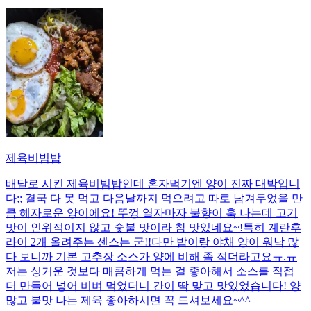
제육비빔밥
배달로 시킨 제육비빔밥인데 혼자먹기엔 양이 진짜 대박입니
다;; 결국 다 못 먹고 다음날까지 먹으려고 따로 남겨두었을 만
큼 혜자로운 양이에요! 뚜껑 열자마자 불향이 훅 나는데 고기
맛이 인위적이지 않고 숯불 맛이라 참 맛있네요~!특히 계란후
라이 2개 올려주는 센스는 굳!! ​다만 밥이랑 야채 양이 워낙 많
다 보니까 기본 고추장 소스가 양에 비해 좀 적더라고요ㅠ.ㅠ
저는 싱거운 것보다 매콤하게 먹는 걸 좋아해서 소스를 직접
더 만들어 넣어 비벼 먹었더니 간이 딱 맞고 맛있었습니다! 양
많고 불맛 나는 제육 좋아하시면 꼭 드셔보세요~^^