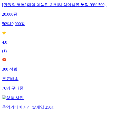
[만원의 행복] 매일 이눌린 치커리 식이섬유 분말 99% 500g
20,000
원
50
%
10,000
원
4.0
(
1
)
300
적립
무료배송
76
명
구매중
추억의베이커리 쌀케잌 250g