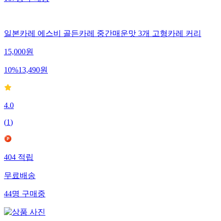
107
명
구매중
일본카레 에스비 골든카레 중간매운맛 3개 고형카레 커리
15,000
원
10
%
13,490
원
4.0
(
1
)
404
적립
무료배송
44
명
구매중