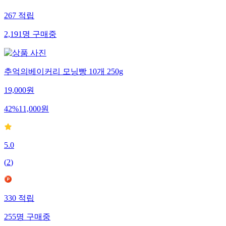
267
적립
2,191
명
구매중
추억의베이커리 모닝빵 10개 250g
19,000
원
42
%
11,000
원
5.0
(
2
)
330
적립
255
명
구매중