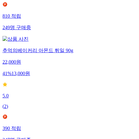
810
적립
249
명
구매중
추억의베이커리 아몬드 튀일 90g
22,000
원
41
%
13,000
원
5.0
(
2
)
390
적립