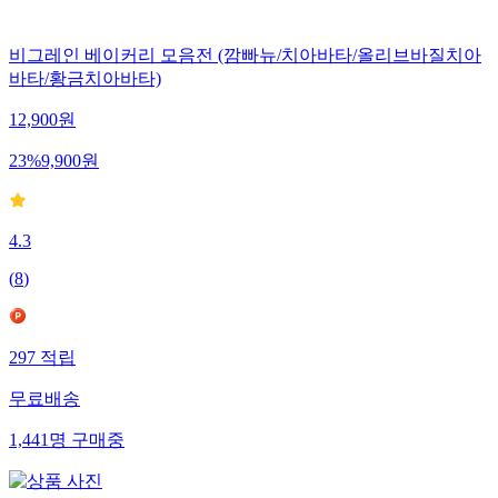
비그레인 베이커리 모음전 (깜빠뉴/치아바타/올리브바질치아
바타/황금치아바타)
12,900
원
23
%
9,900
원
4.3
(
8
)
297
적립
무료배송
1,441
명
구매중