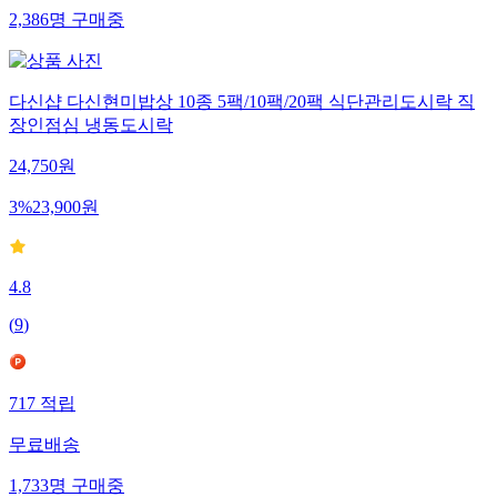
2,386
명
구매중
다신샵 다신현미밥상 10종 5팩/10팩/20팩 식단관리도시락 직
장인점심 냉동도시락
24,750
원
3
%
23,900
원
4.8
(
9
)
717
적립
무료배송
1,733
명
구매중