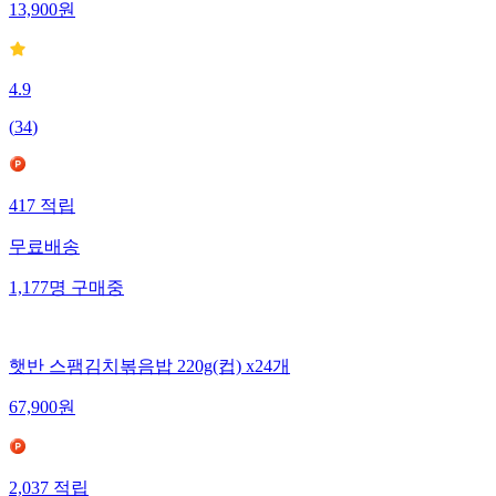
13,900
원
4.9
(
34
)
417
적립
무료배송
1,177
명
구매중
햇반 스팸김치볶음밥 220g(컵) x24개
67,900
원
2,037
적립