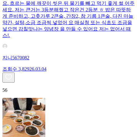
요. 흐르는 물에 깨끗이 씻은 뒤 물기를 빼고 먹기 좋게 썰 어주
세요. 저는 큰거는 3등분해줬고 작은건 2등분 ㅎ 밥은 따뜻하
게 준비하고, 고춧가루 2큰술, 간장2, 참 기름 1큰술, 다진 마늘
약간, 설탕,소금 조금씩 넣었어 요 매실청 또는 식초도 조금을
넣으면 감칠맛나는 양념장 을 만들 수 있어요 저는 없어서 때
스!.
지니5670082
조회수
3,829
26.03.04
56