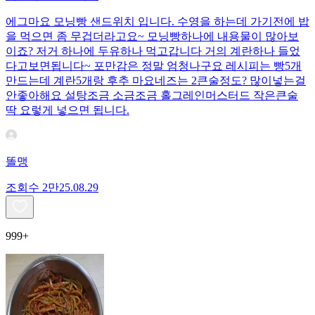
에그마요 모닝빵 샌드위치 입니다. 수영을 하는데 가기전에 밥
을 먹으면 좀 무겁더라고요~ 모닝빵하나에 내용물이 많아보
이죠? 저거 하나에 두유하나 먹고갑니다 거의 계란하나 들었
다고보면됩니다~ 포만감은 정말 엄청나구요 레시피는 빵5개
만드는데 계란5개랑 후추 마요네즈는 2큰술정도? 많이넣는걸
안좋아해요 설탕조금 소금조금 홀그레인머스터드 작은큰술
딱 요렇게 넣으면 됩니다.
똘맹
조회수
2만
25.08.29
999+