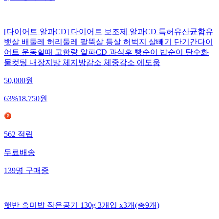
[다이어트 알파CD] 다이어트 보조제 알파CD 특허유산균함유
뱃살 배둘레 허리둘레 팔뚝살 등살 허벅지 살빼기 단기간다이
어트 운동할때 고함량 알파CD 과식후 빵순이 밥순이 탄수화
물컷팅 내장지방 체지방감소 체중감소 에도움
50,000
원
63
%
18,750
원
562
적립
무료배송
139
명
구매중
햇반 흑미밥 작은공기 130g 3개입 x3개(총9개)