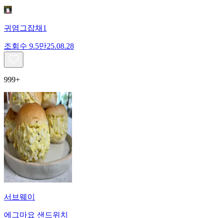
귀염그잡채1
조회수
9.5만
25.08.28
999+
서브웨이
에그마요 샌드위치