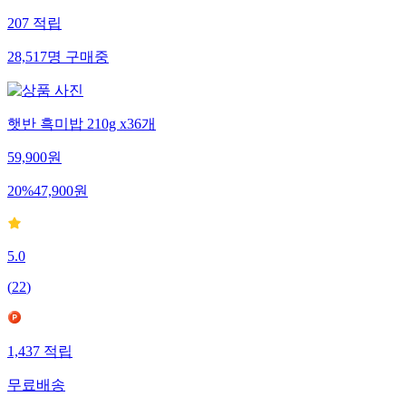
207
적립
28,517
명
구매중
햇반 흑미밥 210g x36개
59,900
원
20
%
47,900
원
5.0
(
22
)
1,437
적립
무료배송