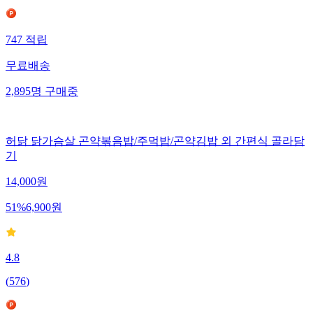
747
적립
무료배송
2,895
명
구매중
허닭 닭가슴살 곤약볶음밥/주먹밥/곤약김밥 외 간편식 골라담
기
14,000
원
51
%
6,900
원
4.8
(
576
)