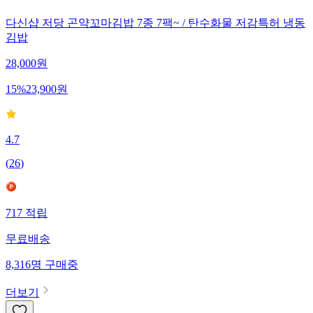
다신샵 저당 곤약꼬마김밥 7종 7팩~ / 탄수화물 저감특허 냉동
김밥
28,000
원
15
%
23,900
원
4.7
(
26
)
717
적립
무료배송
8,316
명
구매중
더보기