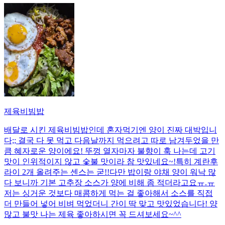
제육비빔밥
배달로 시킨 제육비빔밥인데 혼자먹기엔 양이 진짜 대박입니
다;; 결국 다 못 먹고 다음날까지 먹으려고 따로 남겨두었을 만
큼 혜자로운 양이에요! 뚜껑 열자마자 불향이 훅 나는데 고기
맛이 인위적이지 않고 숯불 맛이라 참 맛있네요~!특히 계란후
라이 2개 올려주는 센스는 굳!! ​다만 밥이랑 야채 양이 워낙 많
다 보니까 기본 고추장 소스가 양에 비해 좀 적더라고요ㅠ.ㅠ
저는 싱거운 것보다 매콤하게 먹는 걸 좋아해서 소스를 직접
더 만들어 넣어 비벼 먹었더니 간이 딱 맞고 맛있었습니다! 양
많고 불맛 나는 제육 좋아하시면 꼭 드셔보세요~^^