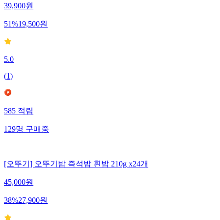
39,900
원
51
%
19,500
원
5.0
(
1
)
585
적립
129
명
구매중
[오뚜기] 오뚜기밥 즉석밥 흰밥 210g x24개
45,000
원
38
%
27,900
원