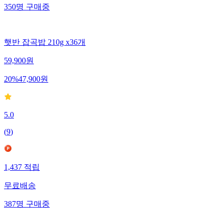
350
명
구매중
햇반 잡곡밥 210g x36개
59,900
원
20
%
47,900
원
5.0
(
9
)
1,437
적립
무료배송
387
명
구매중