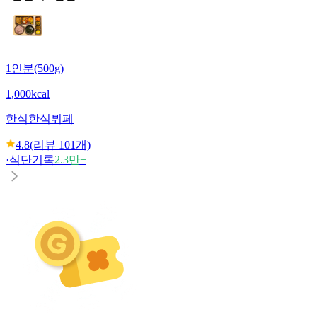
1인분(500g)
1,000kcal
한식
한식뷔페
4.8
(리뷰
101
개)
·
식단기록
2.3만+