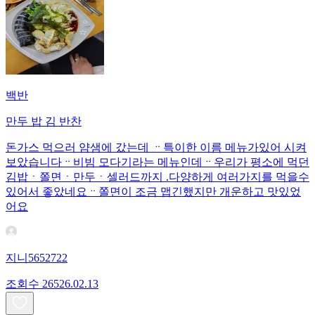
백반
만두 밥 김 반찬
돈가스 먹으러 얌샘에 갔는데 ᆢ특이한 이름 메뉴가있어 시켜
보았습니다ᆢ비빔 모다기라는 메뉴인데ᆢ우리가 평소에 먹던
김밥ㆍ쫄면ㆍ만두ㆍ셀러드까지 .다양하게 여러가지를 먹을수
있어서 좋았네요ᆢ쫄면이 조금 맵긴했지만 개운하고 맛있었
어요
지니5652722
조회수
265
26.02.13