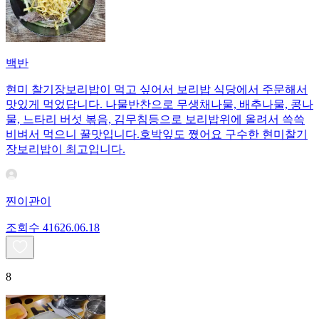
백반
현미 찰기장보리밥이 먹고 싶어서 보리밥 식당에서 주문해서
맛있게 먹었답니다. 나물반찬으로 무생채나물, 배추나물, 콩나
물, 느타리 버섯 볶음, 김무침등으로 보리밥위에 올려서 쓱쓱
비벼서 먹으니 꿀맛입니다.호박잎도 쪘어요 구수한 현미찰기
장보리밥이 최고입니다.
찐이관이
조회수
416
26.06.18
8