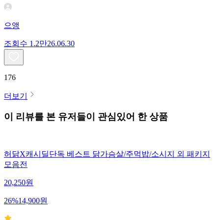
으앵
조회수
1.2만
26.06.30
176
더보기
이 리뷰를 본 유저들이 관심있어 한 상품
허닭X캐시딜단독 베스트 닭가슴살/주먹밥/소시지 외 패키지
모음전
20,250
원
26
%
14,900
원