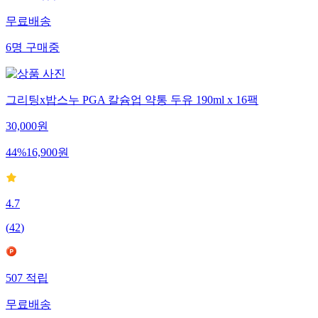
무료배송
6
명
구매중
그리팅x밥스누 PGA 칼슘업 약통 두유 190ml x 16팩
30,000
원
44
%
16,900
원
4.7
(
42
)
507
적립
무료배송