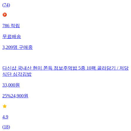
(
74
)
786
적립
무료배송
3,209
명
구매중
다신샵 국내산 현미 쫀득 점보주먹밥 5종 10팩 골라담기 / 저당
식단 심각김밥
33,000
원
25
%
24,900
원
4.9
(
18
)