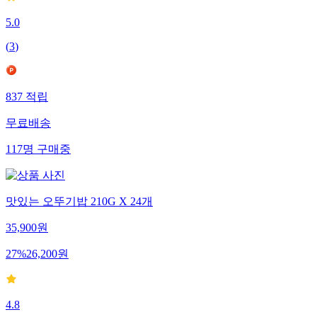
5.0
(
3
)
837
적립
무료배송
117
명
구매중
맛있는 오뚜기밥 210G X 24개
35,900
원
27
%
26,200
원
4.8