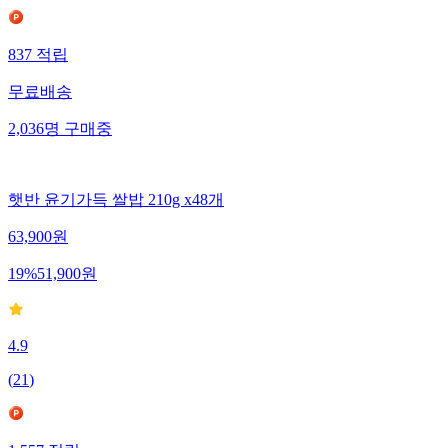
837
적립
무료배송
2,036
명
구매중
햇반 윤기가득 쌀밥 210g x48개
63,900
원
19
%
51,900
원
4.9
(
21
)