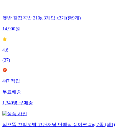
햇반 찰잡곡밥 210g 3개입 x3개(총9개)
14,900
원
4.6
(
37
)
447
적립
무료배송
1,340
명
구매중
심으뜸 꼬박꼬밥 고단저당 단백질 쉐이크 45g 7종 (택1)