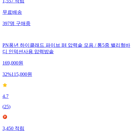
1,557
적립
무료배송
397
명
구매중
PN풍년 하이클래드 파이브 IH 압력솥 모음 / 통5중 밸리형바
디 인덕션사용 압력밥솥
169,000
원
32
%
115,000
원
4.7
(
25
)
3,450
적립