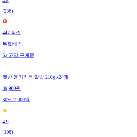
4.8
(
236
)
447
적립
무료배송
5,457
명
구매중
햇반 윤기가득 쌀밥 210g x24개
39,900
원
30
%
27,900
원
4.9
(
108
)