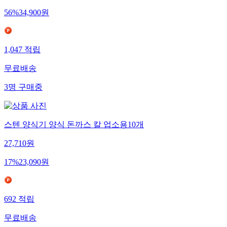
56
%
34,900
원
1,047
적립
무료배송
3
명
구매중
스텐 양식기 양식 돈까스 칼 업소용10개
27,710
원
17
%
23,090
원
692
적립
무료배송