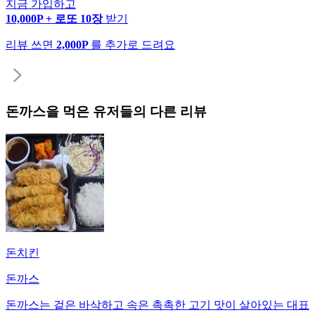
지금 가입하고
10,000P + 로또 10장
받기
리뷰 쓰면
2,000P
를 추가로 드려요
돈까스
을 먹은 유저들의 다른 리뷰
돈치킨
돈까스
돈까스는 겉은 바삭하고 속은 촉촉한 고기 맛이 살아있는 대표