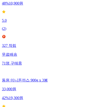
48
%
10,900
원
5.0
(
2
)
327
적립
무료배송
71
명
구매중
동원 미니돈까스 900g x 3봉
33,000
원
42
%
19,300
원