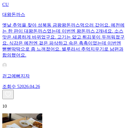
CU
대왕돈까스
옛날 추억을 찾아 성북동 금왕왕돈까스먹으러 갔어요. 예전에
는 한 판이 대왕돈까스였는데 이번엔 왕돈까스 2개네요. 소스
맛은 새콤하게 바뀌었구요. 고기는 얇고 튀김옷이 두꺼워졌구
요. 식감은 예전엔 겉은 파삭하고 속은 촉촉이였는데 이번엔
뻗뻗딱딱으로 좀 느껴졌어요. 별루라서 추억지우기로 남편과
합의했어요.
걷고예뻐지자
조회수
520
26.04.26
10