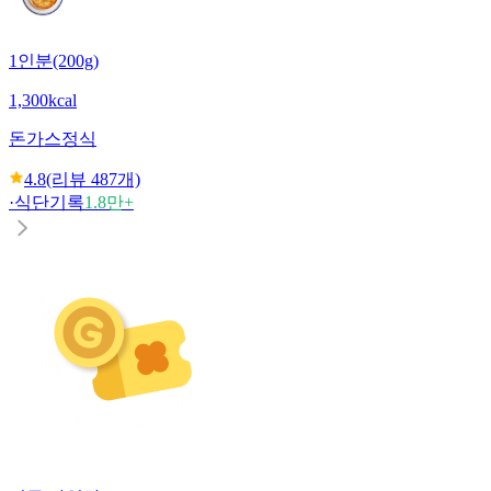
1인분(200g)
1,300kcal
돈가스정식
4.8
(리뷰
487
개)
·
식단기록
1.8만+