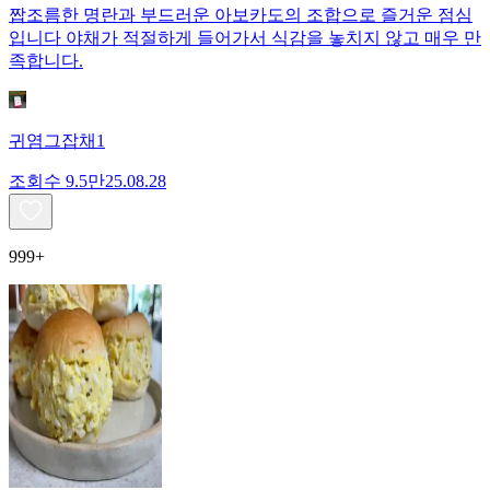
짭조름한 명란과 부드러운 아보카도의 조합으로 즐거운 점심
입니다 야채가 적절하게 들어가서 식감을 놓치지 않고 매우 만
족합니다.
귀염그잡채1
조회수
9.5만
25.08.28
999+