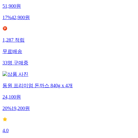
51,900
원
17
%
42,900
원
1,287
적립
무료배송
33
명
구매중
동원 프리미엄 돈까스 840g x 4개
24,100
원
20
%
19,200
원
4.0