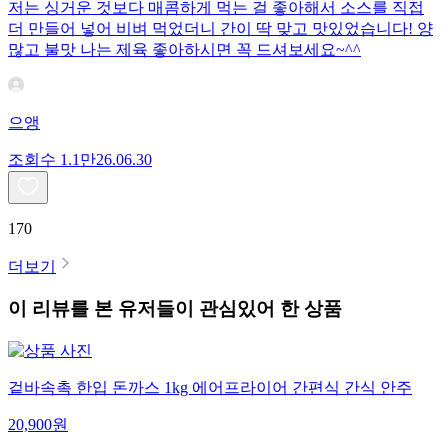
저는 싱거운 것보다 매콤하게 먹는 걸 좋아해서 소스를 직접
더 만들어 넣어 비벼 먹었더니 간이 딱 맞고 맛있었습니다! 양
많고 불맛 나는 제육 좋아하시면 꼭 드셔보세요~^^
으앵
조회수
1.1만
26.06.30
170
더보기
이 리뷰를 본 유저들이 관심있어 한 상품
겉바속촉 한입 돈까스 1kg 에어프라이어 간편식 간식 안주
20,900
원