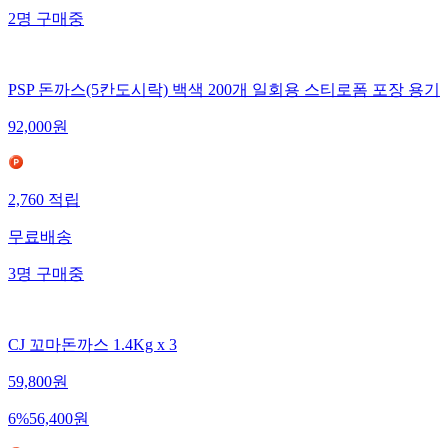
2
명
구매중
PSP 돈까스(5칸도시락) 백색 200개 일회용 스티로폼 포장 용기
92,000
원
2,760
적립
무료배송
3
명
구매중
CJ 꼬마돈까스 1.4Kg x 3
59,800
원
6
%
56,400
원