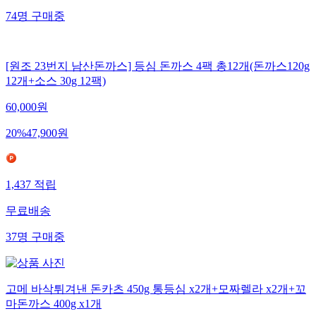
74
명
구매중
[원조 23번지 남산돈까스] 등심 돈까스 4팩 총12개(돈까스120g
12개+소스 30g 12팩)
60,000
원
20
%
47,900
원
1,437
적립
무료배송
37
명
구매중
고메 바삭튀겨낸 돈카츠 450g 통등심 x2개+모짜렐라 x2개+꼬
마돈까스 400g x1개