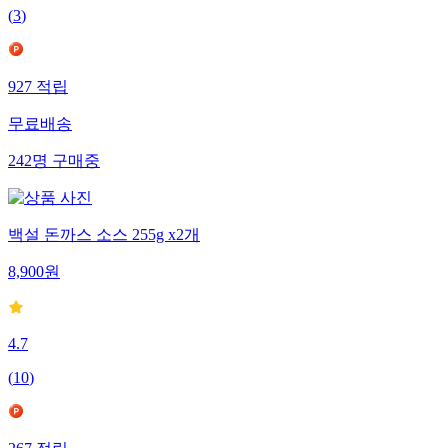
(
3
)
927
적립
무료배송
242
명
구매중
백설 돈까스 소스 255g x2개
8,900
원
4.7
(
10
)