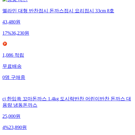
멜라민 대형 반찬접시 돈까스접시 요리접시 33cm 8호
43,480
원
17
%
36,230
원
1,086
적립
무료배송
0
명
구매중
cj 한입쏙 꼬마돈까스 1.4kg 도시락반찬 어린이반찬 돈까스 대
용량 냉동돈까스
25,000
원
4
%
23,890
원