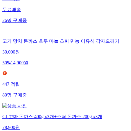
537
적립
무료배송
26
명
구매중
고기 망치 돈까스 호두 마늘 쵸퍼 만능 이유식 감자으깨기
30,000
원
50
%
14,900
원
447
적립
80
명
구매중
CJ 꼬마 돈까스 400g x3개+스틱 돈까스 200g x3개
78,900
원