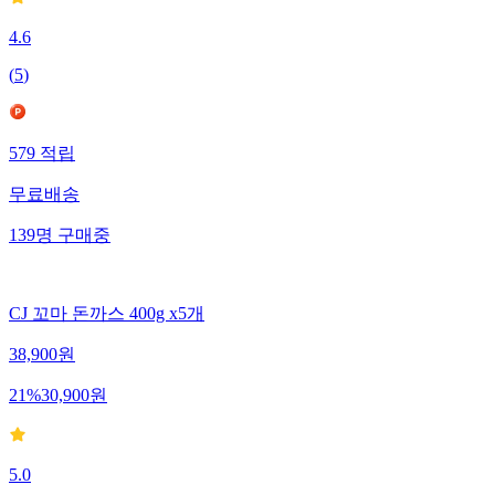
4.6
(
5
)
579
적립
무료배송
139
명
구매중
CJ 꼬마 돈까스 400g x5개
38,900
원
21
%
30,900
원
5.0