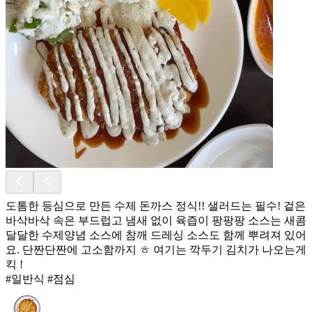
도톰한 등심으로 만든 수제 돈까스 정식!! 샐러드는 필수! 겉은
바삭바삭 속은 부드럽고 냄새 없이 육즙이 팡팡팡 소스는 새콤
달달한 수제양념 소스에 참깨 드레싱 소스도 함께 뿌려져 있어
요. 단짠단짠에 고소함까지 ㅎ 여기는 깍두기 김치가 나오는게
킥 !
#일반식 #점심