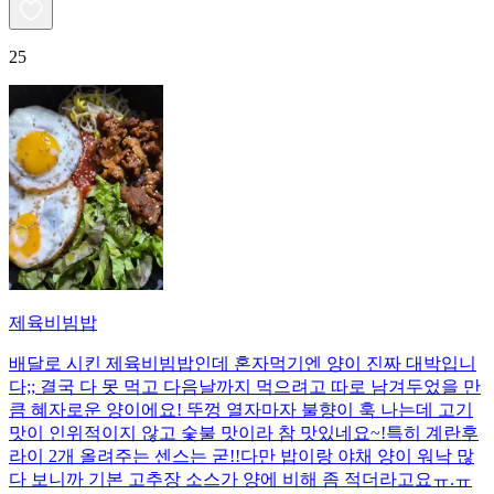
25
제육비빔밥
배달로 시킨 제육비빔밥인데 혼자먹기엔 양이 진짜 대박입니
다;; 결국 다 못 먹고 다음날까지 먹으려고 따로 남겨두었을 만
큼 혜자로운 양이에요! 뚜껑 열자마자 불향이 훅 나는데 고기
맛이 인위적이지 않고 숯불 맛이라 참 맛있네요~!특히 계란후
라이 2개 올려주는 센스는 굳!! ​다만 밥이랑 야채 양이 워낙 많
다 보니까 기본 고추장 소스가 양에 비해 좀 적더라고요ㅠ.ㅠ