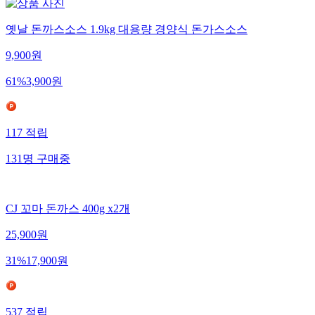
옛날 돈까스소스 1.9kg 대용량 경양식 돈가스소스
9,900
원
61
%
3,900
원
117
적립
131
명
구매중
CJ 꼬마 돈까스 400g x2개
25,900
원
31
%
17,900
원