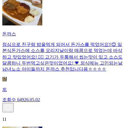
돈까스
점심으로 친구랑 밥을먹게 되어서 돈가스를 먹었어요!!😊 일
본식돈가스에 소스를 오리지날이랑 매콤으로 먹었는데 바삭
하고 맛있었어요! 👍🏻 고기가 두툼해서 씹는맛이 있고 소스도
달콤하니 두번먹고싶은맛이었어요! 💗 외식메뉴 고민되는날
남녀노소 아이들까지 돈까스 추천입니다용ㅎㅎㅎㅎ
JE
조회수
649
26.05.02
11