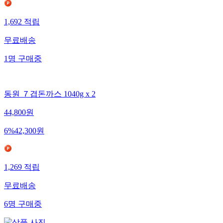
1,692
적립
무료배송
1
명
구매중
동원 ７겹돈까스 1040g x 2
44,800
원
6
%
42,300
원
1,269
적립
무료배송
6
명
구매중