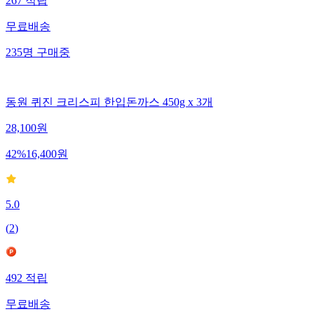
267
적립
무료배송
235
명
구매중
동원 퀴진 크리스피 한입돈까스 450g x 3개
28,100
원
42
%
16,400
원
5.0
(
2
)
492
적립
무료배송