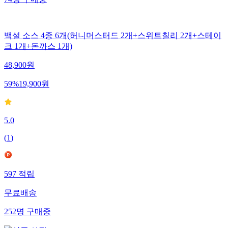
74
명
구매중
백설 소스 4종 6개(허니머스터드 2개+스위트칠리 2개+스테이
크 1개+돈까스 1개)
48,900
원
59
%
19,900
원
5.0
(
1
)
597
적립
무료배송
252
명
구매중