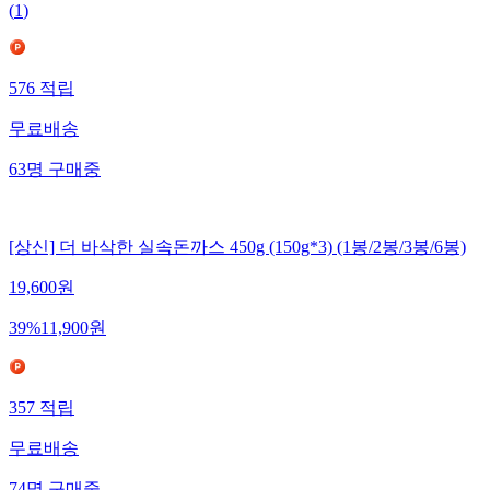
(
1
)
576
적립
무료배송
63
명
구매중
[상신] 더 바삭한 실속돈까스 450g (150g*3) (1봉/2봉/3봉/6봉)
19,600
원
39
%
11,900
원
357
적립
무료배송