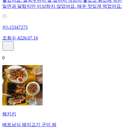
좋았어요. 쌀국수면이 잘 삶아서 식감이 좋았고 평소에 먹던
밀면과 달랐지만 이상하지 않았어요. 매우 맛있게 먹었어요.
지니5347273
조회수
42
26.07.16
0
해키키
베트남식 돼지고기 구이 쌈