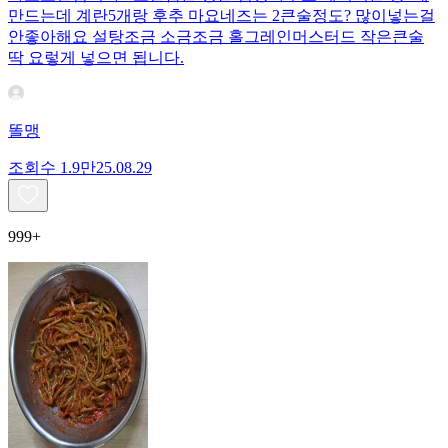
만드는데 계란5개랑 후추 마요네즈는 2큰술정도? 많이넣는걸
안좋아해요 설탕조금 소금조금 홀그레인머스터드 작은큰술
딱 요렇게 넣으면 됩니다.
똘맹
조회수
1.9만
25.08.29
999+