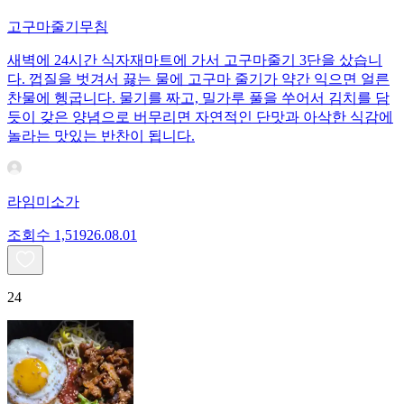
고구마줄기무침
새벽에 24시간 식자재마트에 가서 고구마줄기 3단을 샀습니
다. 껍질을 벗겨서 끓는 물에 고구마 줄기가 약간 익으면 얼른
찬물에 헹굽니다. 물기를 짜고, 밀가루 풀을 쑤어서 김치를 담
듯이 갖은 양념으로 버무리면 자연적인 단맛과 아삭한 식감에
놀라는 맛있는 반찬이 됩니다.
라임미소가
조회수
1,519
26.08.01
24