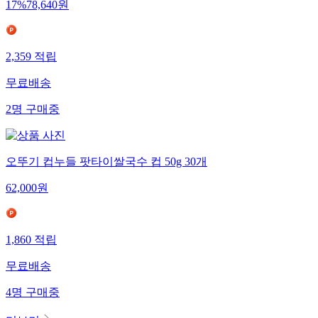
17
%
78,640
원
2,359
적립
무료배송
2
명
구매중
오뚜기 컵누들 팟타이쌀국수 컵 50g 30개
62,000
원
1,860
적립
무료배송
4
명
구매중