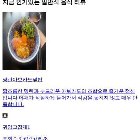
지금 인기있는
일반식
음식 리뷰
명란아보카도덮밥
짭조름한 명란과 부드러운 아보카도의 조합으로 즐거운 점심
입니다 야채가 적절하게 들어가서 식감을 놓치지 않고 매우 만
족합니다.
귀염그잡채1
조회수
9.5만
25.08.28