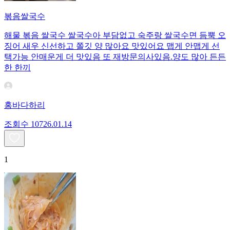
볶음쌀국수
해물 볶음 쌀국수 쌀국수아 부담없고 숙주랑 쌀국수면 듬뿍 오
징어 새우 신선하고 쫄깃 양 많아요 맛있어요 맵게 안맵게 선
택가능 안매운게 더 맛있음 또 재방문의사있음.양도 많아 든든
한 한끼
홍바다하리
조회수
107
26.01.14
1