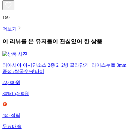
169
더보기
이 리뷰를 본 유저들이 관심있어 한 상품
티아시아 아시안소스 2종 2+2병 골라담기+라이스누들 3mm
증정 /쌀국수/팟타이
22,000
원
30
%
15,500
원
465
적립
무료배송