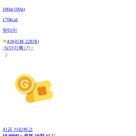
100g(100g)
170kcal
팟타이
4.9
(리뷰
228
개)
·
식단기록
1천+
지금 가입하고
10,000P + 로또 10장
받기