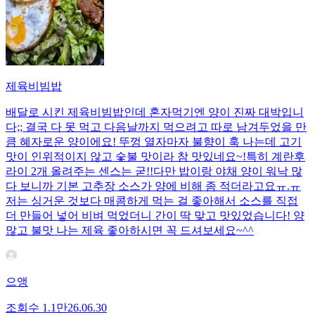
제육비빔밥
배달로 시킨 제육비빔밥인데 혼자먹기엔 양이 진짜 대박입니
다;; 결국 다 못 먹고 다음날까지 먹으려고 따로 남겨두었을 만
큼 혜자로운 양이에요! 뚜껑 열자마자 불향이 훅 나는데 고기
맛이 인위적이지 않고 숯불 맛이라 참 맛있네요~!특히 계란후
라이 2개 올려주는 센스는 굳!! ​다만 밥이랑 야채 양이 워낙 많
다 보니까 기본 고추장 소스가 양에 비해 좀 적더라고요ㅠ.ㅠ
저는 싱거운 것보다 매콤하게 먹는 걸 좋아해서 소스를 직접
더 만들어 넣어 비벼 먹었더니 간이 딱 맞고 맛있었습니다! 양
많고 불맛 나는 제육 좋아하시면 꼭 드셔보세요~^^
으앵
조회수
1.1만
26.06.30