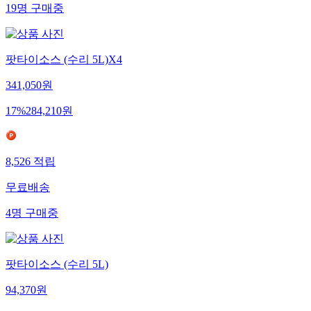
19
명
구매중
팟타이소스 (수리 5L)X4
341,050
원
17
%
284,210
원
8,526
적립
무료배송
4
명
구매중
팟타이소스 (수리 5L)
94,370
원