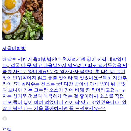
제육비빔밥
배달로 시킨 제육비빔밥인데 혼자먹기엔 양이 진짜 대박입니
다;; 결국 다 못 먹고 다음날까지 먹으려고 따로 남겨두었을 만
큼 혜자로운 양이에요! 뚜껑 열자마자 불향이 훅 나는데 고기
맛이 인위적이지 않고 숯불 맛이라 참 맛있네요~!특히 계란후
라이 2개 올려주는 센스는 굳!! ​다만 밥이랑 야채 양이 워낙 많
다 보니까 기본 고추장 소스가 양에 비해 좀 적더라고요ㅠ.ㅠ
저는 싱거운 것보다 매콤하게 먹는 걸 좋아해서 소스를 직접
더 만들어 넣어 비벼 먹었더니 간이 딱 맞고 맛있었습니다! 양
많고 불맛 나는 제육 좋아하시면 꼭 드셔보세요~^^
으앵