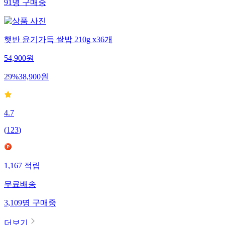
91
명
구매중
햇반 윤기가득 쌀밥 210g x36개
54,900
원
29
%
38,900
원
4.7
(
123
)
1,167
적립
무료배송
3,109
명
구매중