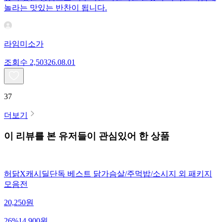
놀라는 맛있는 반찬이 됩니다.
라임미소가
조회수
2,503
26.08.01
37
더보기
이 리뷰를 본 유저들이 관심있어 한 상품
허닭X캐시딜단독 베스트 닭가슴살/주먹밥/소시지 외 패키지
모음전
20,250
원
26
%
14,900
원