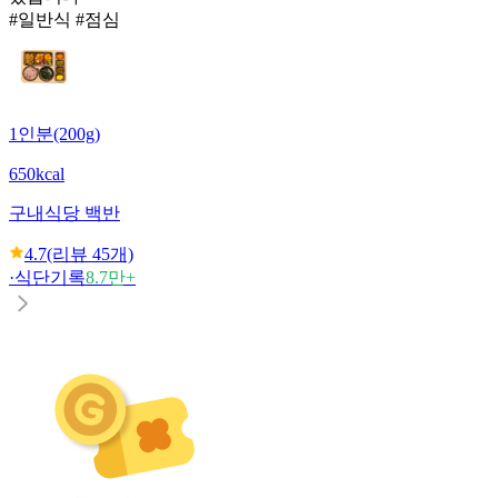
#일반식 #점심
1인분(200g)
650kcal
구내식당 백반
4.7
(리뷰
45
개)
·
식단기록
8.7만+