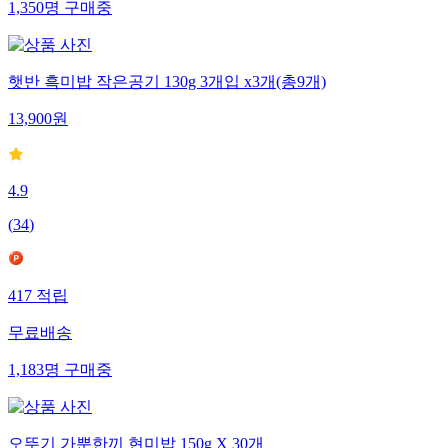
1,350
명
구매중
햇반 흑미밥 작은공기 130g 3개입 x3개(총9개)
13,900
원
4.9
(
34
)
417
적립
무료배송
1,183
명
구매중
오뚜기 가뿐한끼 현미밥 150g X 30개