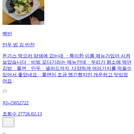
백반
만두 밥 김 반찬
돈가스 먹으러 얌샘에 갔는데 ᆢ특이한 이름 메뉴가있어 시켜
보았습니다ᆢ비빔 모다기라는 메뉴인데ᆢ우리가 평소에 먹던
김밥ㆍ쫄면ㆍ만두ㆍ셀러드까지 .다양하게 여러가지를 먹을수
있어서 좋았네요ᆢ쫄면이 조금 맵긴했지만 개운하고 맛있었
어요
지니5652722
조회수
277
26.02.13