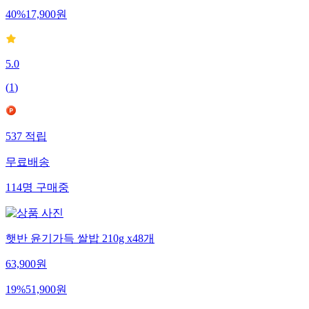
40
%
17,900
원
5.0
(
1
)
537
적립
무료배송
114
명
구매중
햇반 윤기가득 쌀밥 210g x48개
63,900
원
19
%
51,900
원