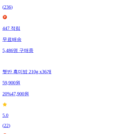
(
236
)
447
적립
무료배송
5,486
명
구매중
햇반 흑미밥 210g x36개
59,900
원
20
%
47,900
원
5.0
(
22
)