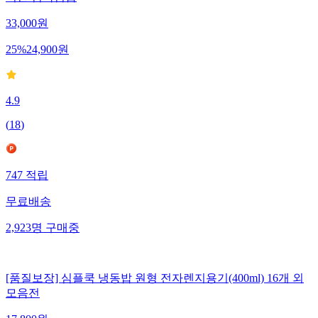
33,000
원
25
%
24,900
원
4.9
(
18
)
747
적립
무료배송
2,923
명
구매중
[품질보장] 심플쿡 냉동밥 원형 전자렌지용기(400ml) 16개 외
모음전