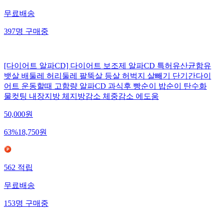
무료배송
397
명
구매중
[다이어트 알파CD] 다이어트 보조제 알파CD 특허유산균함유
뱃살 배둘레 허리둘레 팔뚝살 등살 허벅지 살빼기 단기간다이
어트 운동할때 고함량 알파CD 과식후 빵순이 밥순이 탄수화
물컷팅 내장지방 체지방감소 체중감소 에도움
50,000
원
63
%
18,750
원
562
적립
무료배송
153
명
구매중