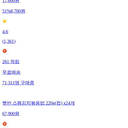
17,800
원
51
%
8,700
원
4.6
(
1,361
)
261
적립
무료배송
71,311
명
구매중
햇반 스팸김치볶음밥 220g(컵) x24개
67,900
원