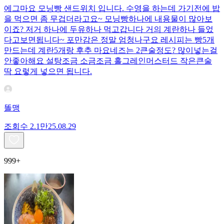
에그마요 모닝빵 샌드위치 입니다. 수영을 하는데 가기전에 밥
을 먹으면 좀 무겁더라고요~ 모닝빵하나에 내용물이 많아보
이죠? 저거 하나에 두유하나 먹고갑니다 거의 계란하나 들었
다고보면됩니다~ 포만감은 정말 엄청나구요 레시피는 빵5개
만드는데 계란5개랑 후추 마요네즈는 2큰술정도? 많이넣는걸
안좋아해요 설탕조금 소금조금 홀그레인머스터드 작은큰술
딱 요렇게 넣으면 됩니다.
똘맹
조회수
2.1만
25.08.29
999+