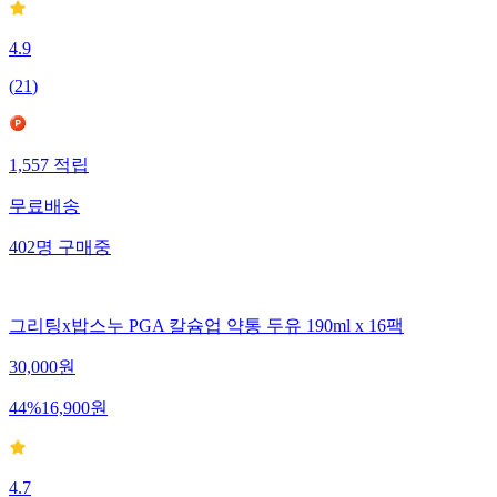
4.9
(
21
)
1,557
적립
무료배송
402
명
구매중
그리팅x밥스누 PGA 칼슘업 약통 두유 190ml x 16팩
30,000
원
44
%
16,900
원
4.7