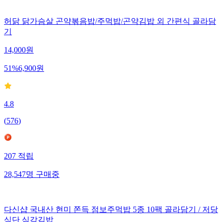
허닭 닭가슴살 곤약볶음밥/주먹밥/곤약김밥 외 간편식 골라담
기
14,000
원
51
%
6,900
원
4.8
(
576
)
207
적립
28,547
명
구매중
다신샵 국내산 현미 쫀득 점보주먹밥 5종 10팩 골라담기 / 저당
식단 심각김밥