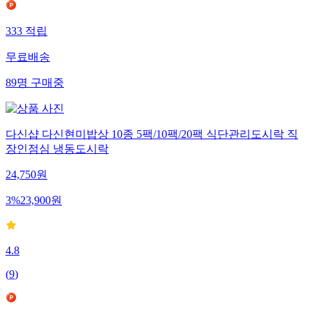
333
적립
무료배송
89
명
구매중
다신샵 다신현미밥상 10종 5팩/10팩/20팩 식단관리도시락 직
장인점심 냉동도시락
24,750
원
3
%
23,900
원
4.8
(
9
)