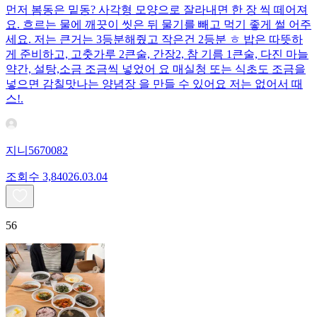
먼저 봄동은 밑동? 사각형 모양으로 잘라내면 한 장 씩 떼어져
요. 흐르는 물에 깨끗이 씻은 뒤 물기를 빼고 먹기 좋게 썰 어주
세요. 저는 큰거는 3등분해줬고 작은건 2등분 ㅎ 밥은 따뜻하
게 준비하고, 고춧가루 2큰술, 간장2, 참 기름 1큰술, 다진 마늘
약간, 설탕,소금 조금씩 넣었어 요 매실청 또는 식초도 조금을
넣으면 감칠맛나는 양념장 을 만들 수 있어요 저는 없어서 때
스!.
지니5670082
조회수
3,840
26.03.04
56