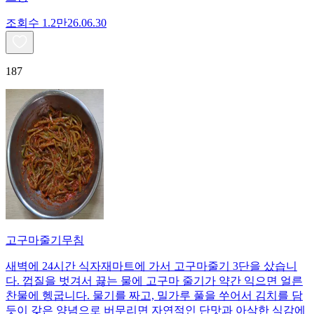
조회수
1.2만
26.06.30
187
고구마줄기무침
새벽에 24시간 식자재마트에 가서 고구마줄기 3단을 샀습니
다. 껍질을 벗겨서 끓는 물에 고구마 줄기가 약간 익으면 얼른
찬물에 헹굽니다. 물기를 짜고, 밀가루 풀을 쑤어서 김치를 담
듯이 갖은 양념으로 버무리면 자연적인 단맛과 아삭한 식감에