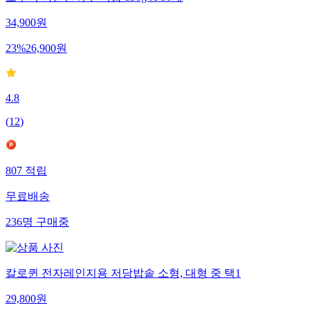
34,900
원
23
%
26,900
원
4.8
(
12
)
807
적립
무료배송
236
명
구매중
칼로퀸 전자레인지용 저당밥솥 소형, 대형 중 택1
29,800
원