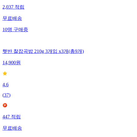
2,037
적립
무료배송
10
명
구매중
햇반 찰잡곡밥 210g 3개입 x3개(총9개)
14,900
원
4.6
(
37
)
447
적립
무료배송