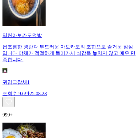
명란아보카도덮밥
짭조름한 명란과 부드러운 아보카도의 조합으로 즐거운 점심
입니다 야채가 적절하게 들어가서 식감을 놓치지 않고 매우 만
족합니다.
귀염그잡채1
조회수
9.6만
25.08.28
999+