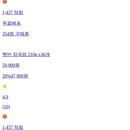
1,437
적립
무료배송
354
명
구매중
햇반 잡곡밥 210g x36개
59,900
원
20
%
47,900
원
4.9
(
10
)
1,437
적립