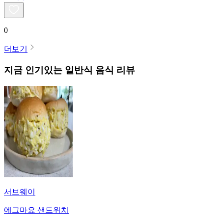
0
더보기
지금 인기있는
일반식
음식 리뷰
서브웨이
에그마요 샌드위치