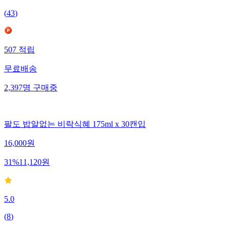
(
43
)
507
적립
무료배송
2,397
명
구매중
팔도 밥알없는 비락식혜 175ml x 30캔입
16,000
원
31
%
11,120
원
5.0
(
8
)