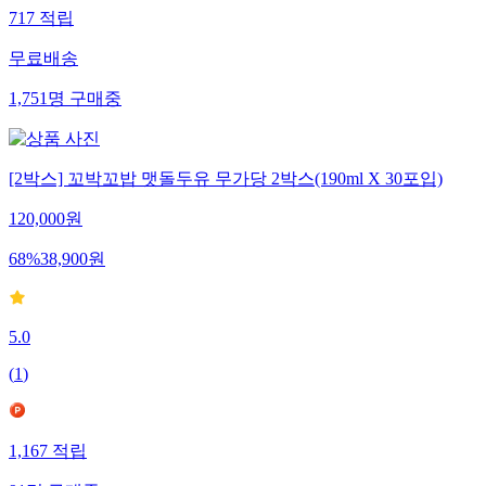
717
적립
무료배송
1,751
명
구매중
[2박스] 꼬박꼬밥 맷돌두유 무가당 2박스(190ml X 30포입)
120,000
원
68
%
38,900
원
5.0
(
1
)
1,167
적립