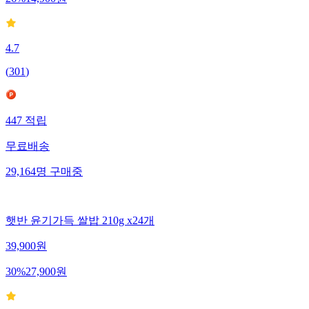
4.7
(
301
)
447
적립
무료배송
29,164
명
구매중
햇반 윤기가득 쌀밥 210g x24개
39,900
원
30
%
27,900
원