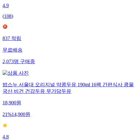
4.9
(
108
)
837
적립
무료배송
2,073
명
구매중
밥스누 서울대 오리지널 약콩두유 190ml 16팩 간편식사 콩물
국산 비건 건강두유 무가당두유
18,900
원
21
%
14,900
원
4.8