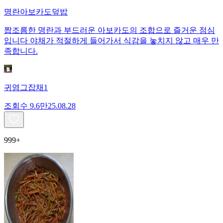
명란아보카도덮밥
짭조름한 명란과 부드러운 아보카도의 조합으로 즐거운 점심
입니다 야채가 적절하게 들어가서 식감을 놓치지 않고 매우 만
족합니다.
귀염그잡채1
조회수
9.6만
25.08.28
999+