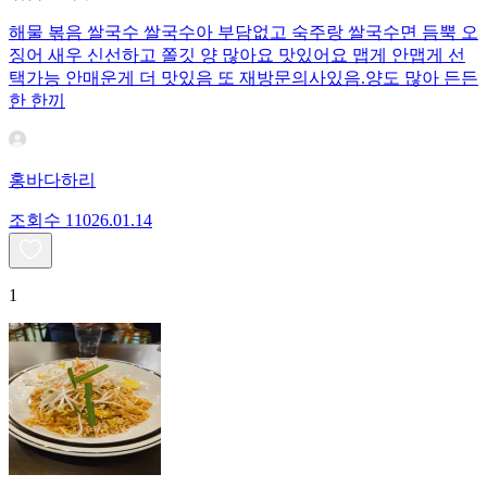
해물 볶음 쌀국수 쌀국수아 부담없고 숙주랑 쌀국수면 듬뿍 오
징어 새우 신선하고 쫄깃 양 많아요 맛있어요 맵게 안맵게 선
택가능 안매운게 더 맛있음 또 재방문의사있음.양도 많아 든든
한 한끼
홍바다하리
조회수
110
26.01.14
1