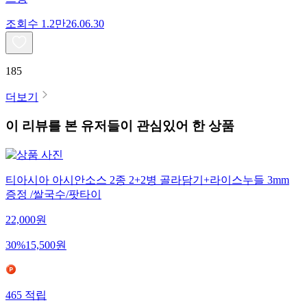
조회수
1.2만
26.06.30
185
더보기
이 리뷰를 본 유저들이 관심있어 한 상품
티아시아 아시안소스 2종 2+2병 골라담기+라이스누들 3mm
증정 /쌀국수/팟타이
22,000
원
30
%
15,500
원
465
적립