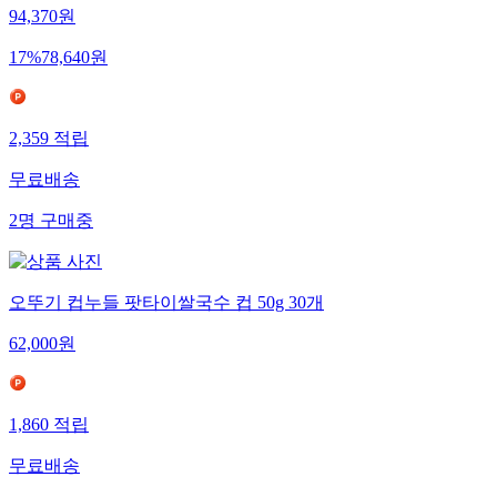
94,370
원
17
%
78,640
원
2,359
적립
무료배송
2
명
구매중
오뚜기 컵누들 팟타이쌀국수 컵 50g 30개
62,000
원
1,860
적립
무료배송