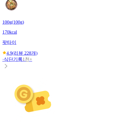
100g(100g)
170kcal
팟타이
4.9
(리뷰
228
개)
·
식단기록
1천+