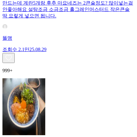
만드는데 계란5개랑 후추 마요네즈는 2큰술정도? 많이넣는걸
안좋아해요 설탕조금 소금조금 홀그레인머스터드 작은큰술
딱 요렇게 넣으면 됩니다.
똘맹
조회수
2.1만
25.08.29
999+