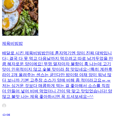
제육비빔밥
배달로 시킨 제육비빔밥인데 혼자먹기엔 양이 진짜 대박입니
다;; 결국 다 못 먹고 다음날까지 먹으려고 따로 남겨두었을 만
큼 혜자로운 양이에요! 뚜껑 열자마자 불향이 훅 나는데 고기
맛이 인위적이지 않고 숯불 맛이라 참 맛있네요~!특히 계란후
라이 2개 올려주는 센스는 굳!! ​다만 밥이랑 야채 양이 워낙 많
다 보니까 기본 고추장 소스가 양에 비해 좀 적더라고요ㅠ.ㅠ
저는 싱거운 것보다 매콤하게 먹는 걸 좋아해서 소스를 직접
더 만들어 넣어 비벼 먹었더니 간이 딱 맞고 맛있었습니다! 양
많고 불맛 나는 제육 좋아하시면 꼭 드셔보세요~^^
으앵