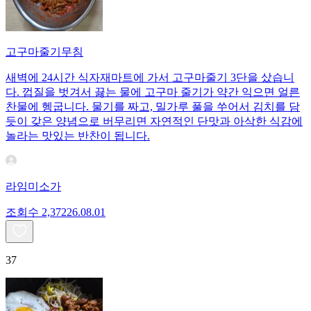
고구마줄기무침
새벽에 24시간 식자재마트에 가서 고구마줄기 3단을 샀습니
다. 껍질을 벗겨서 끓는 물에 고구마 줄기가 약간 익으면 얼른
찬물에 헹굽니다. 물기를 짜고, 밀가루 풀을 쑤어서 김치를 담
듯이 갖은 양념으로 버무리면 자연적인 단맛과 아삭한 식감에
놀라는 맛있는 반찬이 됩니다.
라임미소가
조회수
2,372
26.08.01
37