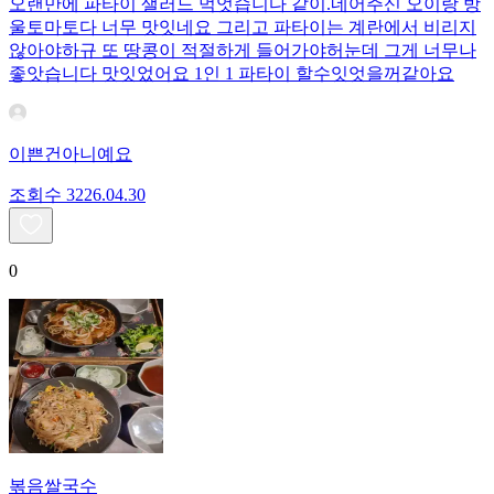
오랜만에 파타이 샐러드 먹엇습니다 같이.네어주신 오이랑 방
울토마토다 너무 맛잇네요 그리고 파타이는 계란에서 비리지
않아야하규 또 땅콩이 적절하게 들어가야허눈데 그게 너무나
좋앗습니다 맛잇었어요 1인 1 파타이 할수잇엇을꺼같아요
이쁜건아니예요
조회수
32
26.04.30
0
볶음쌀국수