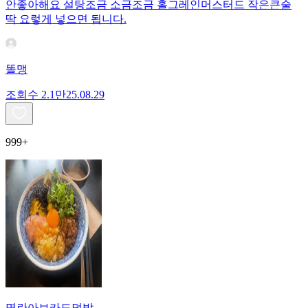
안좋아해요 설탕조금 소금조금 홀그레인머스터드 작은큰술
딱 요렇게 넣으면 됩니다.
똘맹
조회수
2.1만
25.08.29
999+
명란아보카도덮밥