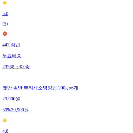
5.0
(
5
)
447
적립
무료배송
295
명
구매중
햇반 솥반 뿌리채소영양밥 200g x6개
29,900
원
30
%
20,900
원
4.8