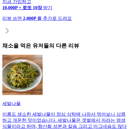
지금 가입하고
10,000P + 로또 10장
받기
리뷰 쓰면
2,000P
를 추가로 드려요
채소
을 먹은 유저들의 다른 리뷰
세발나물
이름도 생소한 세발나물이 점심 식탁에 나와서 먹어보니 상큼
하고 개운한 맛이었습니다. 세발나물은 갯벌에서 자라는 염생
식물이라고 하며, 항산화 성분과 칼슘 그리고 마그네슘도 많다