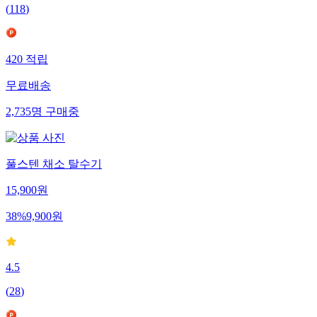
(
118
)
420
적립
무료배송
2,735
명
구매중
풀스텐 채소 탈수기
15,900
원
38
%
9,900
원
4.5
(
28
)