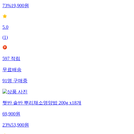
73
%
19,900
원
5.0
(
1
)
597
적립
무료배송
91
명
구매중
햇반 솥반 뿌리채소영양밥 200g x18개
69,900
원
23
%
53,900
원