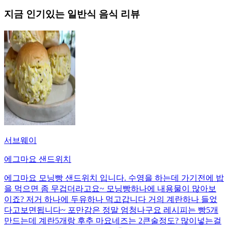
지금 인기있는
일반식
음식 리뷰
서브웨이
에그마요 샌드위치
에그마요 모닝빵 샌드위치 입니다. 수영을 하는데 가기전에 밥
을 먹으면 좀 무겁더라고요~ 모닝빵하나에 내용물이 많아보
이죠? 저거 하나에 두유하나 먹고갑니다 거의 계란하나 들었
다고보면됩니다~ 포만감은 정말 엄청나구요 레시피는 빵5개
만드는데 계란5개랑 후추 마요네즈는 2큰술정도? 많이넣는걸