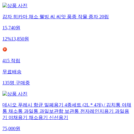
감자 히카마 채소 웰빙 씨 씨앗 품종 작물 종자 20립
15,740
원
12
%
13,850
원
415
적립
무료배송
135
명
구매중
데시오 푸레시 항균 밀폐용기 4종세트 (2L * 4개) / 김치통 야채
통 채소통 과일통 과일보관함 보관통 전자레인지용기 과일용
기 야채용기 채소용기 신선용기
75,000
원