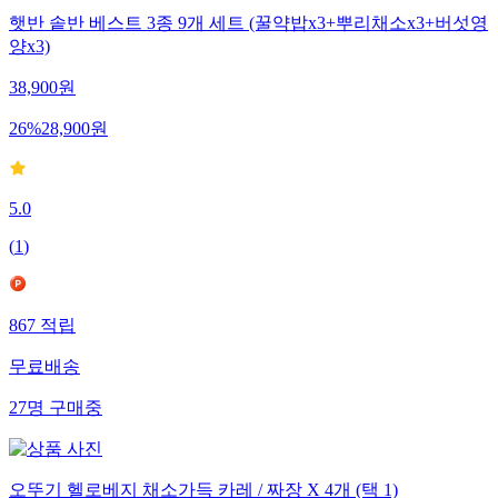
햇반 솥반 베스트 3종 9개 세트 (꿀약밥x3+뿌리채소x3+버섯영
양x3)
38,900
원
26
%
28,900
원
5.0
(
1
)
867
적립
무료배송
27
명
구매중
오뚜기 헬로베지 채소가득 카레 / 짜장 X 4개 (택 1)