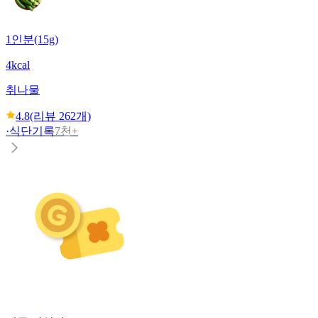
1인분(15g)
4kcal
취나물
4.8
(리뷰
262
개)
·
식단기록
7천+