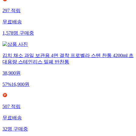
297
적립
무료배송
1,578
명
구매중
김치 채소 과일 보관용 4면 결착 프로벨라 스텐 찬통 4200ml 초
대용량 스테인리스 밀폐 반찬통
38,900
원
57
%
16,900
원
507
적립
무료배송
32
명
구매중