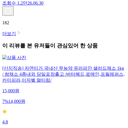
조회수
1.2만
26.06.30
182
더보기
이 리뷰를 본 유저들이 관심있어 한 상품
[산지직송] 자연미가 국내산 무농약 유러피안 샐러드채소 1kg
/ 쌈채소 4종내외 당일포장출고 /버터헤드,로메인,프릴레퍼스,
카이피라,이자벨 멀티립/
15,000
원
7
%
14,000
원
4.8