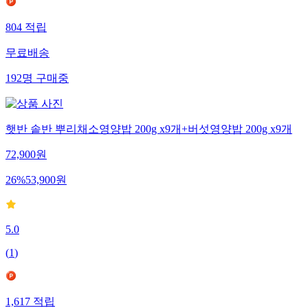
804
적립
무료배송
192
명
구매중
햇반 솥반 뿌리채소영양밥 200g x9개+버섯영양밥 200g x9개
72,900
원
26
%
53,900
원
5.0
(
1
)
1,617
적립