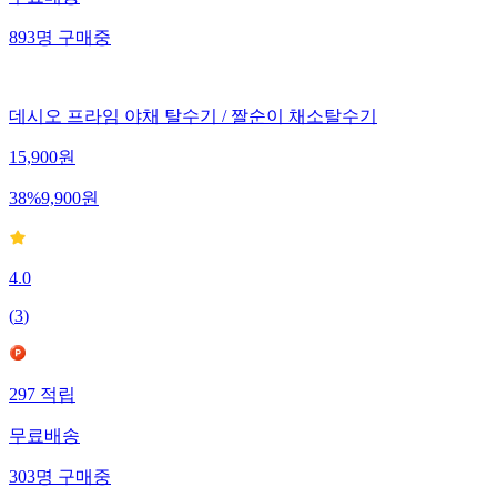
무료배송
893
명
구매중
데시오 프라임 야채 탈수기 / 짤순이 채소탈수기
15,900
원
38
%
9,900
원
4.0
(
3
)
297
적립
무료배송
303
명
구매중