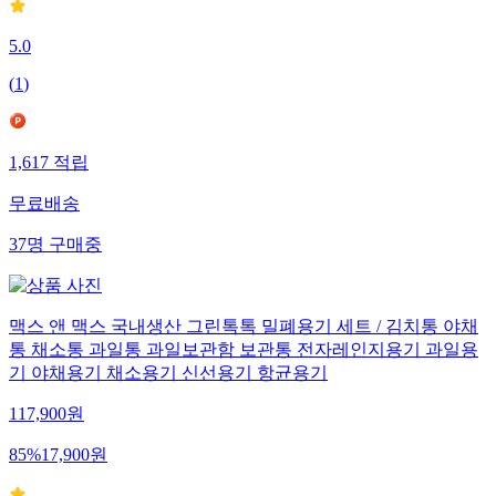
5.0
(
1
)
1,617
적립
무료배송
37
명
구매중
맥스 앤 맥스 국내생산 그린톡톡 밀폐용기 세트 / 김치통 야채
통 채소통 과일통 과일보관함 보관통 전자레인지용기 과일용
기 야채용기 채소용기 신선용기 항균용기
117,900
원
85
%
17,900
원