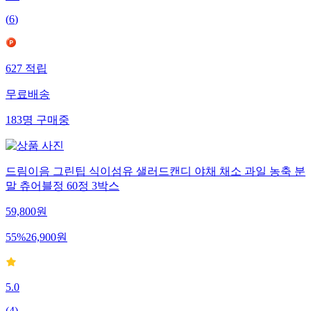
(
6
)
627
적립
무료배송
183
명
구매중
드림이음 그린팁 식이섬유 샐러드캔디 야채 채소 과일 농축 분
말 츄어블정 60정 3박스
59,800
원
55
%
26,900
원
5.0