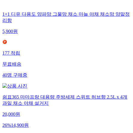
1+1 디유 다용도 양파망 그물망 채소 마늘 야채 채소망 양말정
리함
5,900
원
177
적립
무료배송
40
명
구매중
쉼표365 마마프랑 대용량 주방세제 스위트 허브향 2.5L x 4개
과일 채소 야채 설거지
20,000
원
26
%
14,900
원