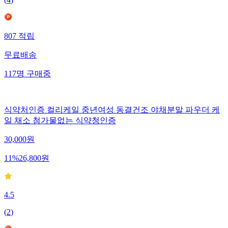
(
4
)
807
적립
무료배송
117
명
구매중
식약처인증 컬리케일 중년여성 동결건조 야채분말 파우더 케
일 채소 첨가물없는 식약청인증
30,000
원
11
%
26,800
원
4.5
(
2
)