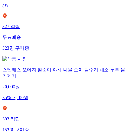
(
3
)
327
적립
무료배송
323
명
구매중
스텐레스 오이지 짤순이 야채 나물 오이 탈수기 채소 두부 물
기제거
20,000
원
35
%
13,100
원
393
적립