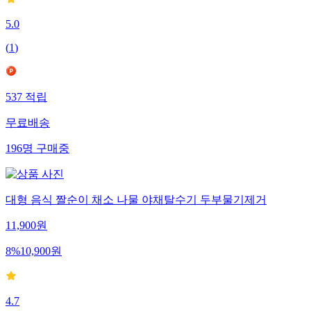
5.0
(
1
)
537
적립
무료배송
196
명
구매중
대형 음식 짤순이 채소 나물 야채탈수기 두부물기제거
11,900
원
8
%
10,900
원
4.7