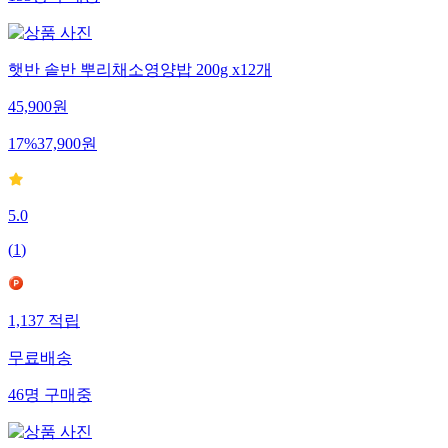
153
명
구매중
햇반 솥반 뿌리채소영양밥 200g x12개
45,900
원
17
%
37,900
원
5.0
(
1
)
1,137
적립
무료배송
46
명
구매중