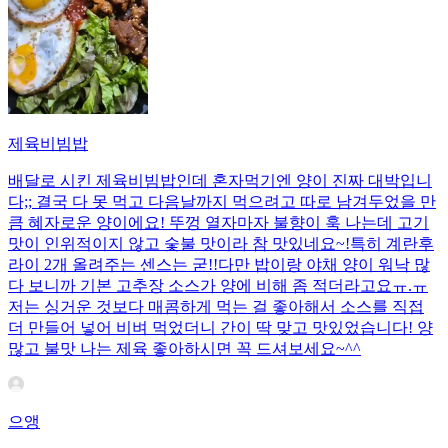
제육비빔밥
배달로 시킨 제육비빔밥인데 혼자먹기엔 양이 진짜 대박입니
다;; 결국 다 못 먹고 다음날까지 먹으려고 따로 남겨두었을 만
큼 혜자로운 양이에요! 뚜껑 열자마자 불향이 훅 나는데 고기
맛이 인위적이지 않고 숯불 맛이라 참 맛있네요~!특히 계란후
라이 2개 올려주는 센스는 굳!! ​다만 밥이랑 야채 양이 워낙 많
다 보니까 기본 고추장 소스가 양에 비해 좀 적더라고요ㅠ.ㅠ
저는 싱거운 것보다 매콤하게 먹는 걸 좋아해서 소스를 직접
더 만들어 넣어 비벼 먹었더니 간이 딱 맞고 맛있었습니다! 양
많고 불맛 나는 제육 좋아하시면 꼭 드셔보세요~^^
으앵