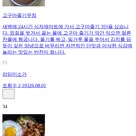
고구마줄기무침
새벽에 24시간 식자재마트에 가서 고구마줄기 3단을 샀습니
다. 껍질을 벗겨서 끓는 물에 고구마 줄기가 약간 익으면 얼른
찬물에 헹굽니다. 물기를 짜고, 밀가루 풀을 쑤어서 김치를 담
듯이 갖은 양념으로 버무리면 자연적인 단맛과 아삭한 식감에
놀라는 맛있는 반찬이 됩니다.
라임미소가
조회수
2,193
26.08.01
34