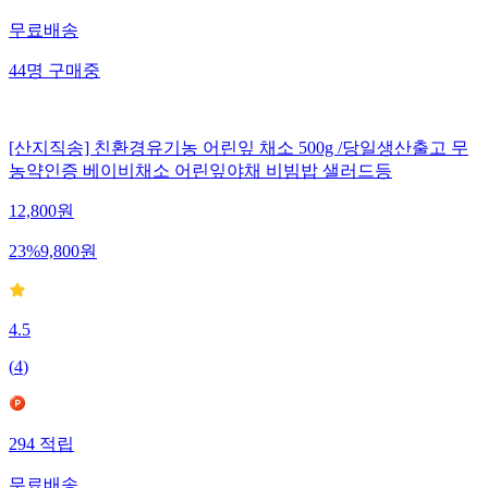
무료배송
44
명
구매중
[산지직송] 친환경유기농 어린잎 채소 500g /당일생산출고 무
농약인증 베이비채소 어린잎야채 비빔밥 샐러드등
12,800
원
23
%
9,800
원
4.5
(
4
)
294
적립