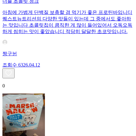
더블 초콜릿 청크
아침에 가볍게 단백질 보충할 겸 먹기가 좋은 프로틴바입니디
퀘스트뉴트리션의 다양한 맛들이 있는데 그 중에서도 좋아하
는 맛입니다 초콜릿칩이 큼직한 게 많이 들어있어서 오독오독
하게 씹히는 맛이 좋았습니디 적당히 달달한 초코맛입니다.
짱구뉜
조회수
63
26.04.12
0