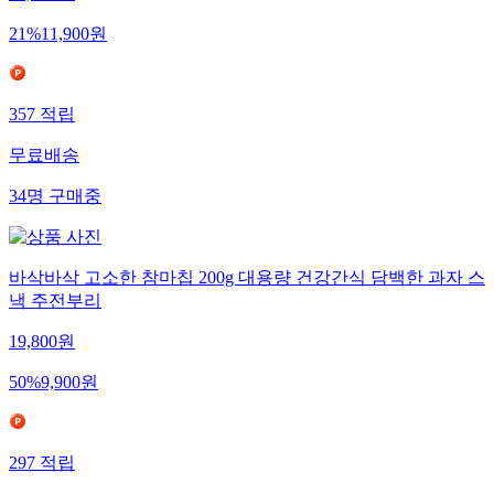
21
%
11,900
원
357
적립
무료배송
34
명
구매중
바삭바삭 고소한 참마칩 200g 대용량 건강간식 담백한 과자 스
낵 주전부리
19,800
원
50
%
9,900
원
297
적립