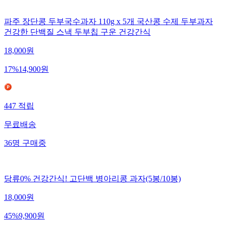
파주 장단콩 두부국수과자 110g x 5개 국산콩 수제 두부과자
건강한 단백질 스낵 두부칩 구운 건강간식
18,000
원
17
%
14,900
원
447
적립
무료배송
36
명
구매중
당류0% 건강간식! 고단백 병아리콩 과자(5봉/10봉)
18,000
원
45
%
9,900
원