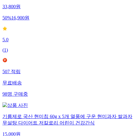
33,800
원
50
%
16,900
원
5.0
(
1
)
507
적립
무료배송
98
명
구매중
기름제로 국산 현미칩 60g x 5개 열풍에 구운 현미과자 쌀과자
무설탕 다이어트 저칼로리 어린이 건강간식
15,000
원