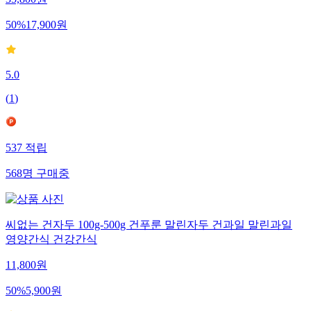
35,800
원
50
%
17,900
원
5.0
(
1
)
537
적립
568
명
구매중
씨없는 건자두 100g-500g 건푸룬 말린자두 건과일 말린과일
영양간식 건강간식
11,800
원
50
%
5,900
원