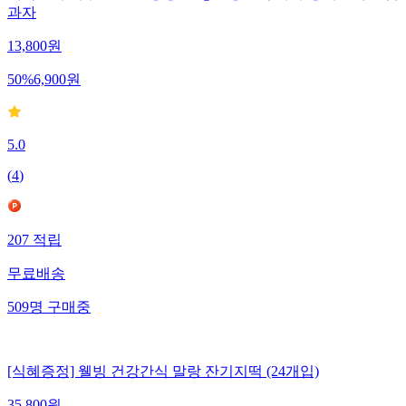
과자
13,800
원
50
%
6,900
원
5.0
(
4
)
207
적립
무료배송
509
명
구매중
[식혜증정] 웰빙 건강간식 말랑 잔기지떡 (24개입)