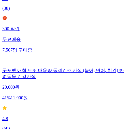
(
38
)
300
적립
무료배송
7,507
명
구매중
굿포펫 애착 트릿 대용량 동결건조 간식 (북어, 연어, 치킨) 반
려동물 건강간식
20,000
원
41
%
11,900
원
4.8