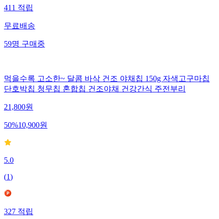
411
적립
무료배송
59
명
구매중
먹을수록 고소한~ 달콤 바삭 건조 야채칩 150g 자색고구마칩
단호박칩 청무칩 혼합칩 건조야채 건강간식 주전부리
21,800
원
50
%
10,900
원
5.0
(
1
)
327
적립