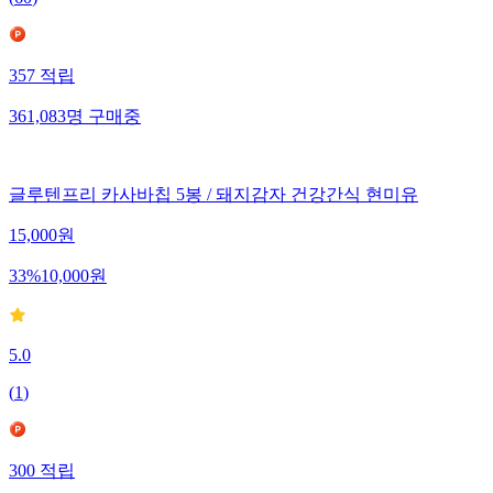
(
60
)
357
적립
361,083
명
구매중
글루텐프리 카사바칩 5봉 / 돼지감자 건강간식 현미유
15,000
원
33
%
10,000
원
5.0
(
1
)
300
적립