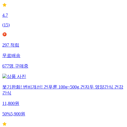
4.7
(
15
)
297
적립
무료배송
677
명
구매중
붓기완화! 변비개선! 건푸룬 100g~500g 건자두 영양간식 건강
간식
11,800
원
50
%
5,900
원