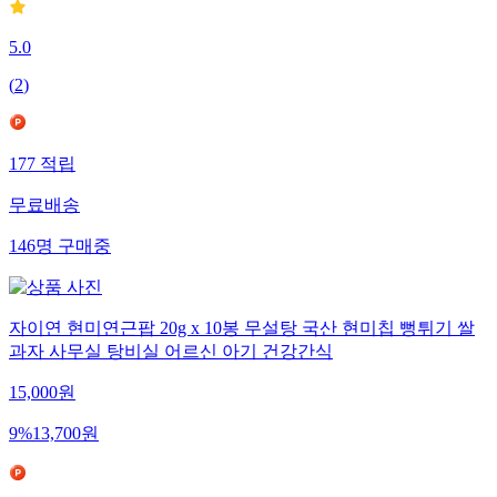
5.0
(
2
)
177
적립
무료배송
146
명
구매중
자이연 현미연근팝 20g x 10봉 무설탕 국산 현미칩 뻥튀기 쌀
과자 사무실 탕비실 어르신 아기 건강간식
15,000
원
9
%
13,700
원