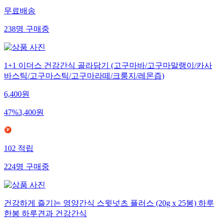
무료배송
238
명
구매중
1+1 이더스 건강간식 골라담기 (고구마바/고구마말랭이/카사
바스틱/고구마스틱/고구마라떼/크룽지/레몬즙)
6,400
원
47
%
3,400
원
102
적립
224
명
구매중
건강하게 즐기는 영양간식 스윗넛츠 플러스 (20g x 25봉) 하루
한봉 하루견과 건강간식