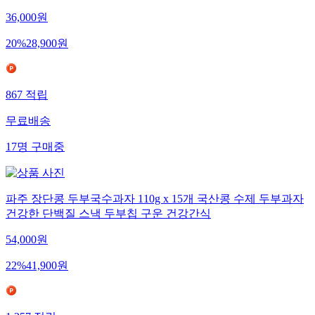
36,000
원
20
%
28,900
원
867
적립
무료배송
17
명
구매중
파주 장단콩 두부국수과자 110g x 15개 국산콩 수제 두부과자
건강한 단백질 스낵 두부칩 구운 건강간식
54,000
원
22
%
41,900
원