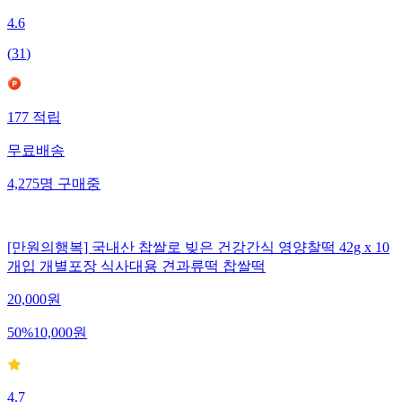
4.6
(
31
)
177
적립
무료배송
4,275
명
구매중
[만원의행복] 국내산 찹쌀로 빚은 건강간식 영양찰떡 42g x 10
개입 개별포장 식사대용 견과류떡 찹쌀떡
20,000
원
50
%
10,000
원
4.7