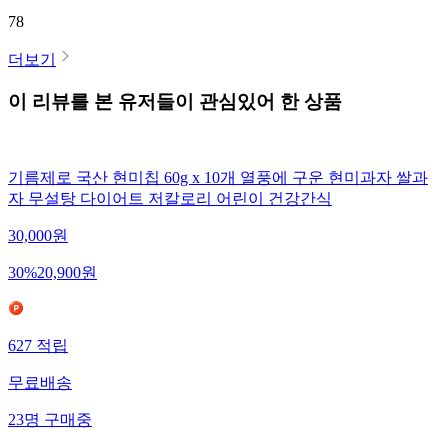
78
더보기
이 리뷰를 본 유저들이 관심있어 한 상품
기름제로 국산 현미칩 60g x 10개 열풍에 구운 현미과자 쌀과
자 무설탕 다이어트 저칼로리 어린이 건강간식
30,000
원
30
%
20,900
원
627
적립
무료배송
23
명
구매중