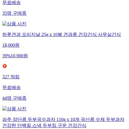
무료배송
35
명
구매중
하루견과 오리지날 25g x 10봉 견과류 건강간식 사무실간식
18,000
원
39
%
10,900
원
327
적립
무료배송
44
명
구매중
파주 장단콩 두부국수과자 110g x 10개 국산콩 수제 두부과자
건강한 단백질 스낵 두부칩 구운 건강간식