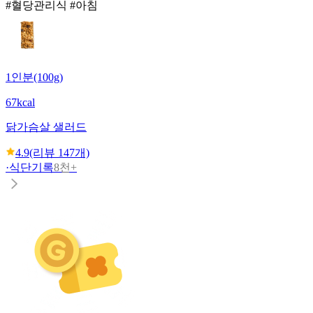
#혈당관리식 #아침
1인분(100g)
67kcal
닭가슴살 샐러드
4.9
(리뷰
147
개)
·
식단기록
8천+