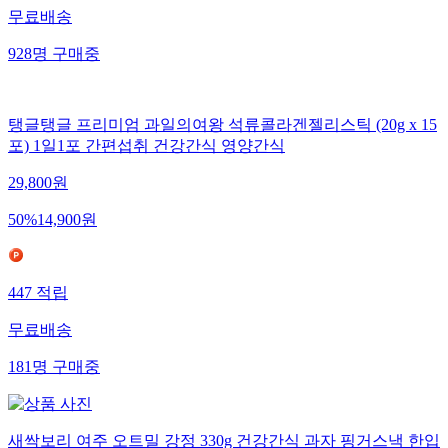
무료배송
928
명
구매중
탱글탱글 프리미엄 과일의여왕 석류콜라겐젤리스틱 (20g x 15
포) 1일1포 간편섭취 건강간식 영양간식
29,800
원
50
%
14,900
원
447
적립
무료배송
181
명
구매중
새싹보리 여주 오트밀 강정 330g 건강간식 과자 핑거스낵 한입