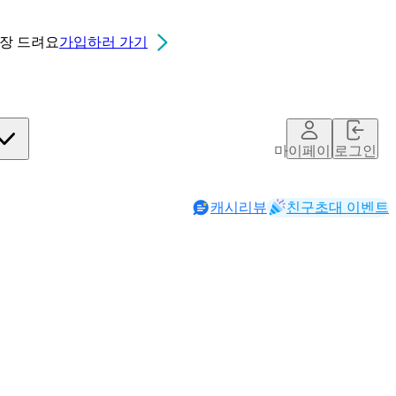
0장
드려요
가입하러 가기
마이페이지
로그인
캐시리뷰
친구초대 이벤트