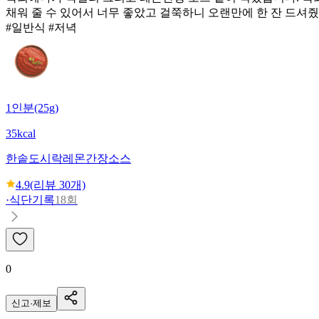
채워 줄 수 있어서 너무 좋았고 걸쭉하니 오랜만에 한 잔 드셔
#일반식 #저녁
1인분(25g)
35kcal
한솥도시락
레몬간장소스
4.9
(리뷰
30
개)
·
식단기록
18회
0
신고·제보