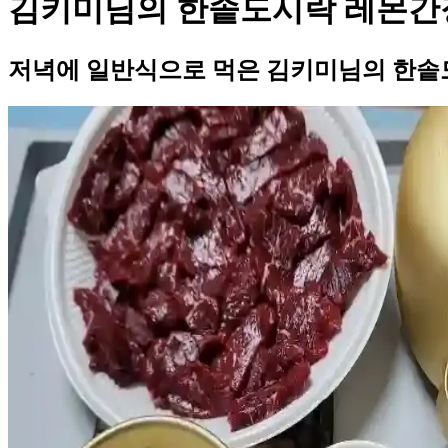
김키미님의 한솥도시락 레몬간
저녁에 일반식으로 먹은 김키미님의 한솥