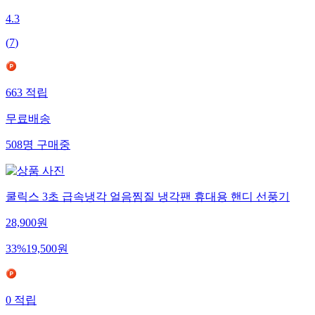
4.3
(
7
)
663
적립
무료배송
508
명
구매중
쿨릭스 3초 급속냉각 얼음찜질 냉각팬 휴대용 핸디 선풍기
28,900
원
33
%
19,500
원
0
적립