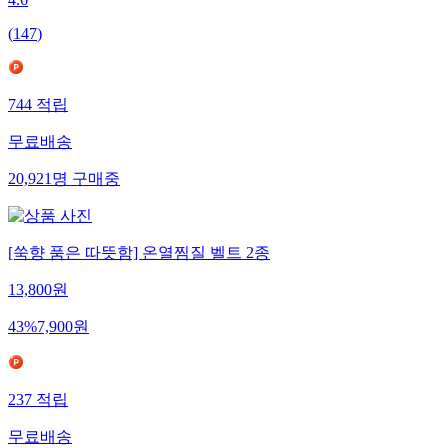
4.6
(
147
)
744
적립
무료배송
20,921
명
구매중
[쑥향 품은 따뜻함] 온열찜질 벨트 2종
13,800
원
43
%
7,900
원
237
적립
무료배송