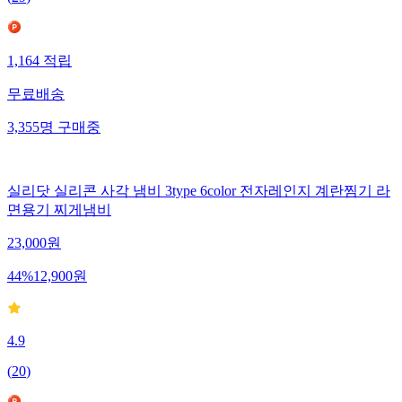
1,164
적립
무료배송
3,355
명
구매중
실리닷 실리콘 사각 냄비 3type 6color 전자레인지 계란찜기 라
면용기 찌게냄비
23,000
원
44
%
12,900
원
4.9
(
20
)