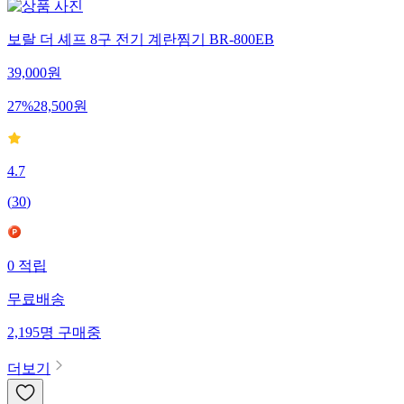
보랄 더 셰프 8구 전기 계란찜기 BR-800EB
39,000
원
27
%
28,500
원
4.7
(
30
)
0
적립
무료배송
2,195
명
구매중
더보기