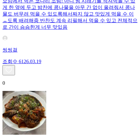
모임에서 먹은 코다리 조림! 아니 찜 시래기를 적셔먹을 수 있
게 한 옆에 두고 밤찬에 콩나물을 아무 간 없이 올려줘서 콩나
물도 버무려 먹을 수 있도록해서짜지 않고 맛있게 먹을 수 이
ㅛ도록 배려해줌 반찬도 계속 리필해서 먹을 수 있고 전체적으
로 간이 슴슴한게 너무 맛있음
씽씽걸
조회수
61
26.03.19
0