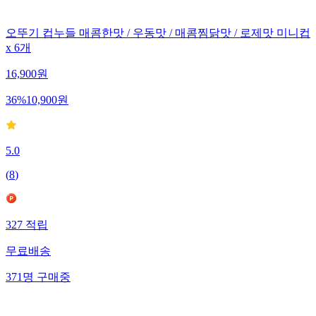
오뚜기 컵누들 매콤한맛 / 우동맛 / 매콤찜닭맛 / 로제맛 미니컵
x 6개
16,900
원
36
%
10,900
원
5.0
(
8
)
327
적립
무료배송
371
명
구매중