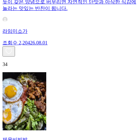
듯이 갖은 양념으로 버무리면 자연적인 단맛과 아삭한 식감에
놀라는 맛있는 반찬이 됩니다.
라임미소가
조회수
2,204
26.08.01
34
제육비빔밥