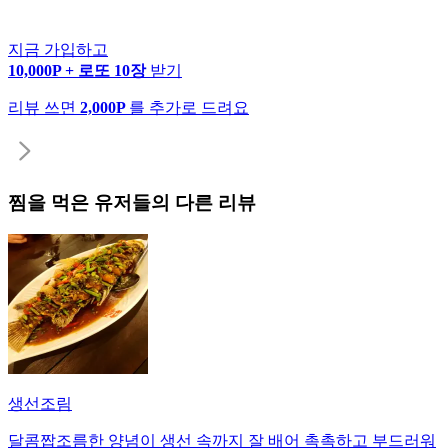
지금 가입하고
10,000P + 로또 10장
받기
리뷰 쓰면
2,000P
를 추가로 드려요
찜
을 먹은 유저들의 다른 리뷰
생선조림
달콤짭조름한 양념이 생선 속까지 잘 배어 촉촉하고 부드러워