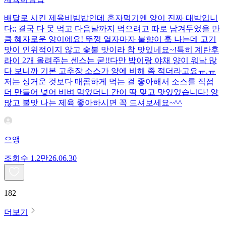
배달로 시킨 제육비빔밥인데 혼자먹기엔 양이 진짜 대박입니
다;; 결국 다 못 먹고 다음날까지 먹으려고 따로 남겨두었을 만
큼 혜자로운 양이에요! 뚜껑 열자마자 불향이 훅 나는데 고기
맛이 인위적이지 않고 숯불 맛이라 참 맛있네요~!특히 계란후
라이 2개 올려주는 센스는 굳!! ​다만 밥이랑 야채 양이 워낙 많
다 보니까 기본 고추장 소스가 양에 비해 좀 적더라고요ㅠ.ㅠ
저는 싱거운 것보다 매콤하게 먹는 걸 좋아해서 소스를 직접
더 만들어 넣어 비벼 먹었더니 간이 딱 맞고 맛있었습니다! 양
많고 불맛 나는 제육 좋아하시면 꼭 드셔보세요~^^
으앵
조회수
1.2만
26.06.30
182
더보기