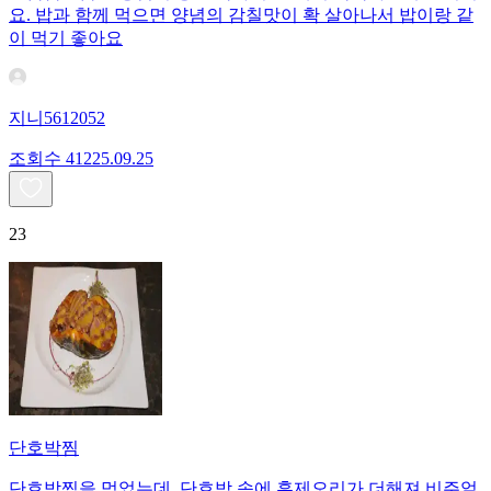
요. 밥과 함께 먹으면 양념의 감칠맛이 확 살아나서 밥이랑 같
이 먹기 좋아요
지니5612052
조회수
412
25.09.25
23
단호박찜
단호박찜을 먹었는데, 단호박 속에 훈제오리가 더해져 비주얼