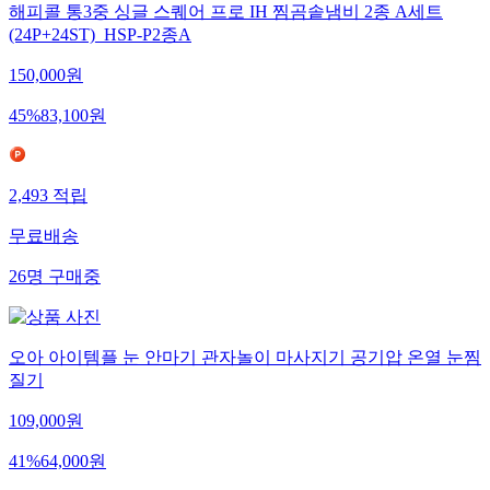
해피콜 통3중 싱글 스퀘어 프로 IH 찜곰솥냄비 2종 A세트
(24P+24ST)_HSP-P2종A
150,000
원
45
%
83,100
원
2,493
적립
무료배송
26
명
구매중
오아 아이템플 눈 안마기 관자놀이 마사지기 공기압 온열 눈찜
질기
109,000
원
41
%
64,000
원