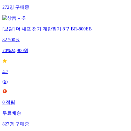
272
명
구매중
[보랄] 더 셰프 전기 계란찜기 8구 BR-800EB
82,500
원
70
%
24,900
원
4.7
(
6
)
0
적립
무료배송
827
명
구매중