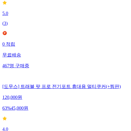
5.0
(
3
)
0
적립
무료배송
467
명
구매중
[도무스] 트래블 팟 프로 전기포트 휴대용 멀티쿠커(+찜판)
120,000
원
63
%
45,000
원
4.0