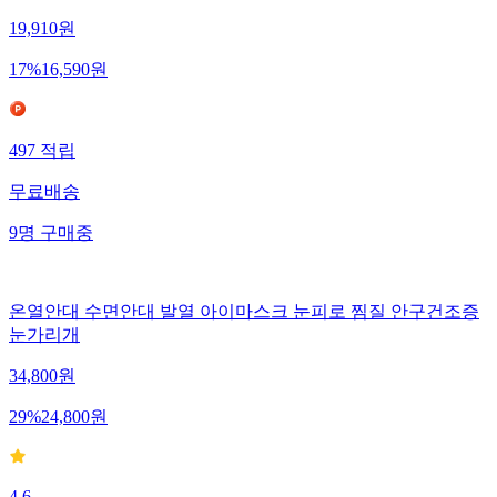
19,910
원
17
%
16,590
원
497
적립
무료배송
9
명
구매중
온열안대 수면안대 발열 아이마스크 눈피로 찜질 안구건조증
눈가리개
34,800
원
29
%
24,800
원