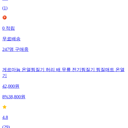
(
1
)
0
적립
무료배송
247
명
구매중
게르마늄 온열찜질기 허리 배 무릎 전기찜질기 찜질매트 온열
기
42,000
원
8
%
38,800
원
4.8
(
29
)