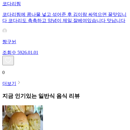
코다리찜
코다리찜에 콩나물 넣고 섞어준 후 김이랑 싸먹으면 꿀맛입니
다 코다리도 촉촉하고 양념이 제일 잘베여있습니다 맛납니다
짱구뉜
조회수
59
26.01.01
0
더보기
지금 인기있는
일반식
음식 리뷰