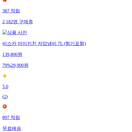
387
적립
2,182
명
구매중
비스카 마이키친 저압냄비 7L (찜기포함)
139,800
원
79
%
29,900
원
5.0
(
2
)
897
적립
무료배송