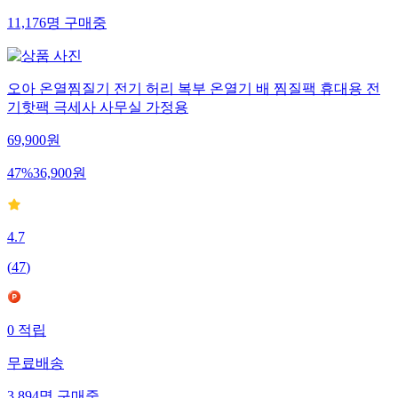
11,176
명
구매중
오아 온열찜질기 전기 허리 복부 온열기 배 찜질팩 휴대용 전
기핫팩 극세사 사무실 가정용
69,900
원
47
%
36,900
원
4.7
(
47
)
0
적립
무료배송