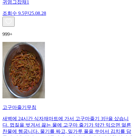
귀염그잡채1
조회수
9.5만
25.08.28
999+
고구마줄기무침
새벽에 24시간 식자재마트에 가서 고구마줄기 3단을 샀습니
다. 껍질을 벗겨서 끓는 물에 고구마 줄기가 약간 익으면 얼른
찬물에 헹굽니다. 물기를 짜고, 밀가루 풀을 쑤어서 김치를 담