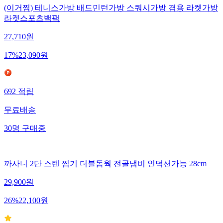
(이거찜) 테니스가방 배드민턴가방 스쿼시가방 겸용 라켓가방
라켓스포츠백팩
27,710
원
17
%
23,090
원
692
적립
무료배송
30
명
구매중
까사니 2단 스텐 찜기 더블돔웍 전골냄비 인덕션가능 28cm
29,900
원
26
%
22,100
원