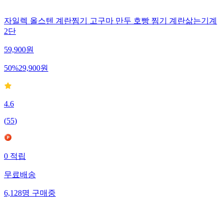
자일렉 올스텐 계란찜기 고구마 만두 호빵 찜기 계란삶는기계
2단
59,900
원
50
%
29,900
원
4.6
(
55
)
0
적립
무료배송
6,128
명
구매중