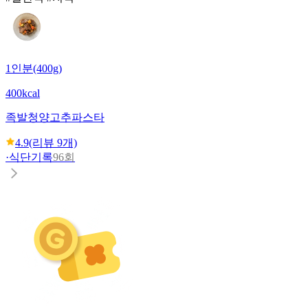
1인분(400g)
400kcal
족발청양고추파스타
4.9
(리뷰
9
개)
·
식단기록
96회