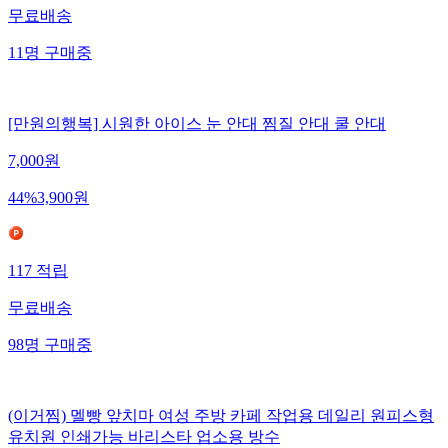
무료배송
11
명
구매중
[만원의행복] 시원한 아이스 눈 안대 찜질 안대 쿨 안대
7,000
원
44
%
3,900
원
117
적립
무료배송
98
명
구매중
(이거찜) 멜빵 앞치마 여성 주방 카페 작업용 데일리 원피스형
유치원 인쇄가능 바리스타 업소용 방수