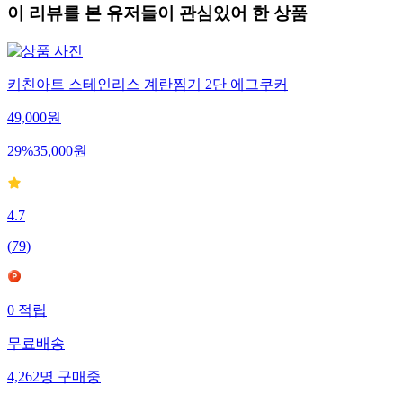
이 리뷰를 본 유저들이 관심있어 한 상품
키친아트 스테인리스 계란찜기 2단 에그쿠커
49,000
원
29
%
35,000
원
4.7
(
79
)
0
적립
무료배송
4,262
명
구매중