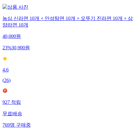
농심 신라면 10개 + 안성탕면 10개 + 오뚜기 진라면 10개 + 삼
양라면 10개
40,000
원
23
%
30,900
원
4.6
(
26
)
927
적립
무료배송
769
명
구매중