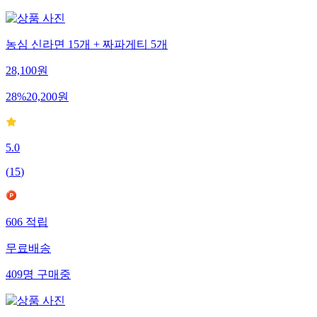
농심 신라면 15개 + 짜파게티 5개
28,100
원
28
%
20,200
원
5.0
(
15
)
606
적립
무료배송
409
명
구매중