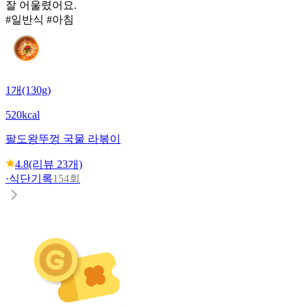
잘 어울렸어요.
#일반식 #아침
1개(130g)
520kcal
팔도
왕뚜껑 국물 라볶이
4.8
(리뷰
23
개)
·
식단기록
154회