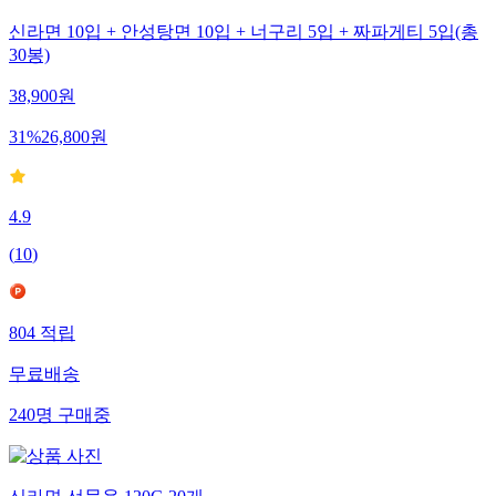
신라면 10입 + 안성탕면 10입 + 너구리 5입 + 짜파게티 5입(총
30봉)
38,900
원
31
%
26,800
원
4.9
(
10
)
804
적립
무료배송
240
명
구매중