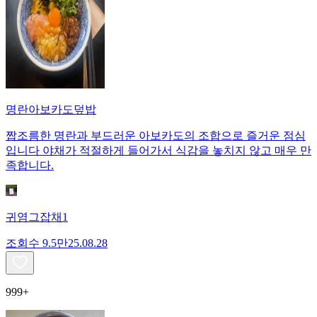
명란아보카도덮밥
짭조름한 명란과 부드러운 아보카도의 조합으로 즐거운 점심
입니다 야채가 적절하게 들어가서 식감을 놓치지 않고 매우 만
족합니다.
귀염그잡채1
조회수
9.5만
25.08.28
999+