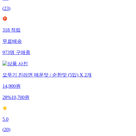
4.7
(
23
)
318
적립
무료배송
973
명
구매중
오뚜기 진라면 매운맛 / 순한맛 (5입) X 2개
14,900
원
28
%
10,700
원
5.0
(
20
)