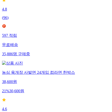
4.8
(
96
)
597
적립
무료배송
35,886
명
구매중
농심 육개장 사발면 24개입 컵라면 한박스
38,600
원
21
%
30,600
원
4.6