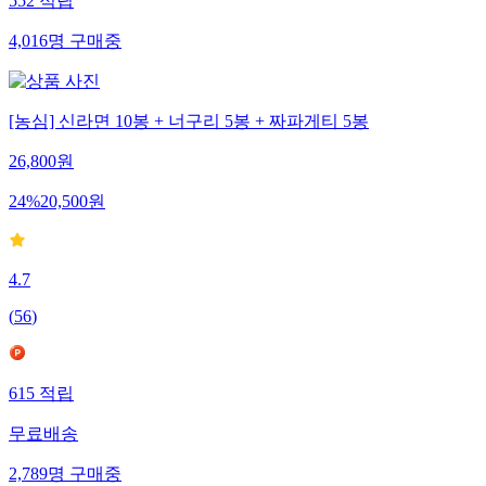
552
적립
4,016
명
구매중
[농심] 신라면 10봉 + 너구리 5봉 + 짜파게티 5봉
26,800
원
24
%
20,500
원
4.7
(
56
)
615
적립
무료배송
2,789
명
구매중