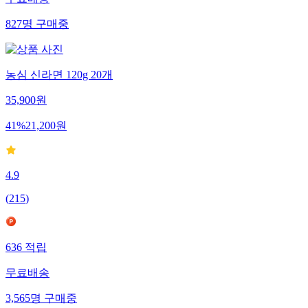
무료배송
827
명
구매중
농심 신라면 120g 20개
35,900
원
41
%
21,200
원
4.9
(
215
)
636
적립
무료배송
3,565
명
구매중