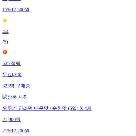
20,500
원
15
%
17,500
원
4.4
(
5
)
525
적립
무료배송
323
명
구매중
오뚜기 진라면 매운맛 / 순한맛 (5입) X 4개
21,900
원
21
%
17,200
원