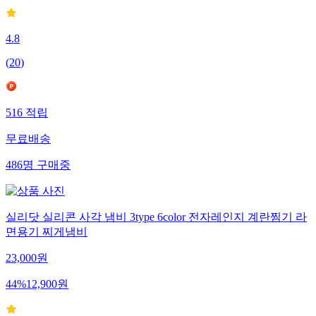
4.8
(
20
)
516
적립
무료배송
486
명
구매중
실리닷 실리콘 사각 냄비 3type 6color 전자레인지 계란찜기 라
면용기 찌게냄비
23,000
원
44
%
12,900
원