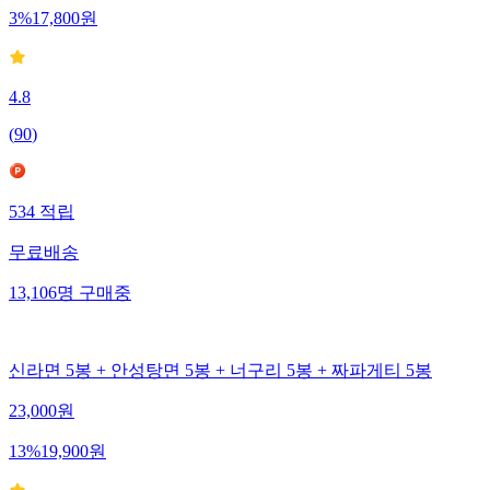
3
%
17,800
원
4.8
(
90
)
534
적립
무료배송
13,106
명
구매중
신라면 5봉 + 안성탕면 5봉 + 너구리 5봉 + 짜파게티 5봉
23,000
원
13
%
19,900
원