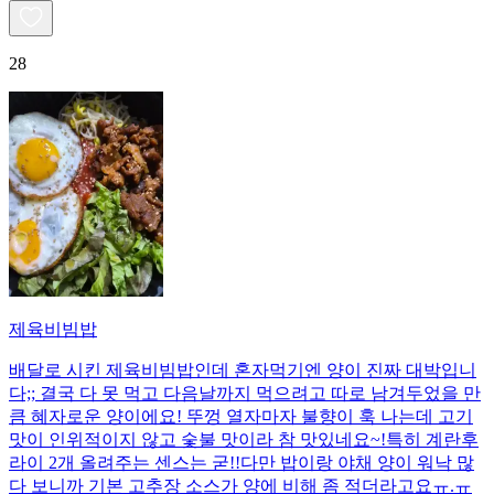
28
제육비빔밥
배달로 시킨 제육비빔밥인데 혼자먹기엔 양이 진짜 대박입니
다;; 결국 다 못 먹고 다음날까지 먹으려고 따로 남겨두었을 만
큼 혜자로운 양이에요! 뚜껑 열자마자 불향이 훅 나는데 고기
맛이 인위적이지 않고 숯불 맛이라 참 맛있네요~!특히 계란후
라이 2개 올려주는 센스는 굳!! ​다만 밥이랑 야채 양이 워낙 많
다 보니까 기본 고추장 소스가 양에 비해 좀 적더라고요ㅠ.ㅠ