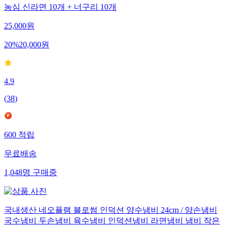
농심 신라면 10개 + 너구리 10개
25,000
원
20
%
20,000
원
4.9
(
38
)
600
적립
무료배송
1,048
명
구매중
국내생산 네오플램 블로썸 인덕션 양수냄비 24cm / 양손냄비
국수냄비 두손냄비 육수냄비 인덕션냄비 라면냄비 냄비 작은