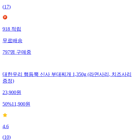
(
17
)
918
적립
무료배송
797
명
구매중
대한우리 햄듬뿍 신사 부대찌개 1,350g (라면사리, 치즈사리
증정)
23,900
원
50
%
11,900
원
4.6
(
10
)