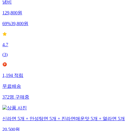
냄비
129,800
원
69
%
39,800
원
4.7
(
3
)
1,194
적립
무료배송
372
명
구매중
신라면 5개 + 안성탕면 5개 + 진라면매운맛 5개 + 열라면 5개