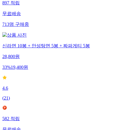
897
적립
무료배송
713
명
구매중
신라면 10봉 + 안성탕면 5봉 + 짜파게티 5봉
28,800
원
33
%
19,400
원
4.6
(
21
)
582
적립