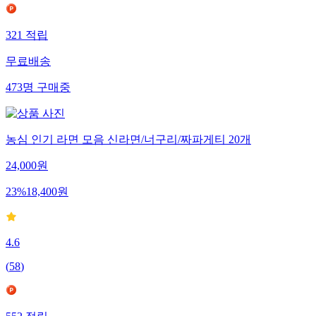
321
적립
무료배송
473
명
구매중
농심 인기 라면 모음 신라면/너구리/짜파게티 20개
24,000
원
23
%
18,400
원
4.6
(
58
)