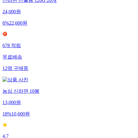
신라면 선물용 120G 20개
24,000
원
6
%
22,600
원
678
적립
무료배송
12
명
구매중
농심 신라면 10봉
13,000
원
18
%
10,600
원