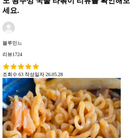
도 왕뚜껑 국물 라볶이 리뷰를 확인해보
세요.
블루민느
리뷰1724
조회수 63
작성일자 26.05.28