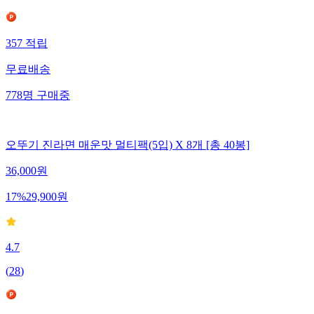
357
적립
무료배송
778
명
구매중
오뚜기 진라면 매운맛 멀티팩(5입) X 8개 [총 40봉]
36,000
원
17
%
29,900
원
4.7
(
28
)