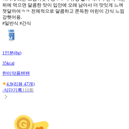
뒤에 먹으면 달콤한 맛이 입안에 오래 남아서 더 맛잇게 느껴
졋달까여ㅋㅋ 전체적으로 달콤하고 쫀득한 어린이 간식 느낌
강햇어용.
#일반식 #간식
1인분(8g)
35kcal
한미약품
텐텐
4.9
(리뷰
47
개)
·
식단기록
110회