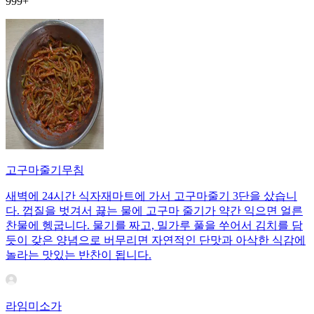
999+
고구마줄기무침
새벽에 24시간 식자재마트에 가서 고구마줄기 3단을 샀습니
다. 껍질을 벗겨서 끓는 물에 고구마 줄기가 약간 익으면 얼른
찬물에 헹굽니다. 물기를 짜고, 밀가루 풀을 쑤어서 김치를 담
듯이 갖은 양념으로 버무리면 자연적인 단맛과 아삭한 식감에
놀라는 맛있는 반찬이 됩니다.
라임미소가