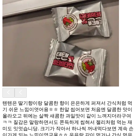
텐텐은 딸기향이랑 달콤한 향이 은은하게 퍼져서 간식처럼 먹
기 쉬운 느낌이엿어용ㅎㅎ 한알 씹어보면 처음엔 달콤한 맛이
올라오고 뒤에는 살짝 새콤한 과일맛이 같이 느껴지더라구여
ㅋㅋ 질감은 말랑하면서도 쫀득하게 씹혀서 젤리처럼 먹는 재
미도 잇엇습니당. 크기가 작아서 하나씩 꺼내먹다보면 계속 손
이가게 되는 느낌이엿구용ㅎㅎ 우유랑 같이 먹거나 간식 먹은