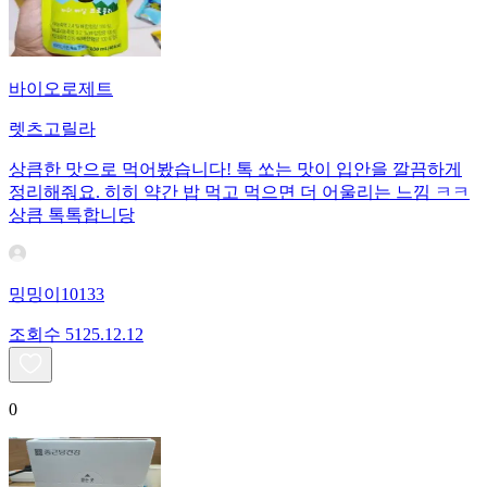
바이오로제트
렛츠고릴라
상큼한 맛으로 먹어봤습니다! 톡 쏘는 맛이 입안을 깔끔하게
정리해줘요. 히히 약간 밥 먹고 먹으면 더 어울리는 느낌 ㅋㅋ
상큼 톡톡합니당
밍밍이10133
조회수
51
25.12.12
0