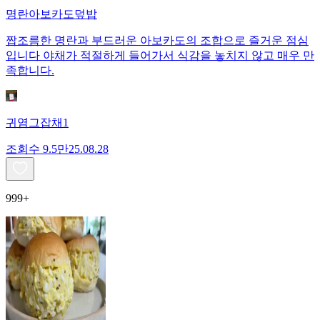
명란아보카도덮밥
짭조름한 명란과 부드러운 아보카도의 조합으로 즐거운 점심
입니다 야채가 적절하게 들어가서 식감을 놓치지 않고 매우 만
족합니다.
귀염그잡채1
조회수
9.5만
25.08.28
999+