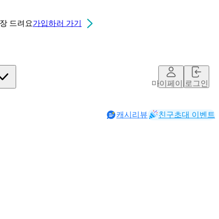
0장
드려요
가입하러 가기
마이페이지
로그인
캐시리뷰
친구초대 이벤트