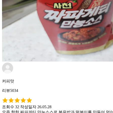
커피맛
리뷰5034
조회수 32
작성일자 26.05.28
요즘 핫한 짜파게티 만능소스로 볶음밥과 떡볶이를 만들어 먹어