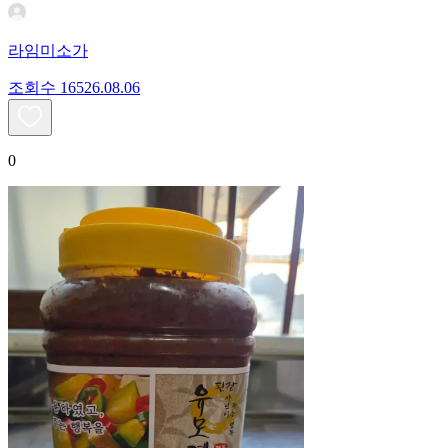
라임미소가
조회수
165
26.08.06
0