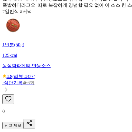
폭발하더라고요. 따로 복잡하게 양념할 필요 없이 이 소스 한 
#일반식 #저녁
1인분(50g)
125kcal
농심
짜파게티 만능소스
4.8
(리뷰
43
개)
·
식단기록
466회
0
신고·제보