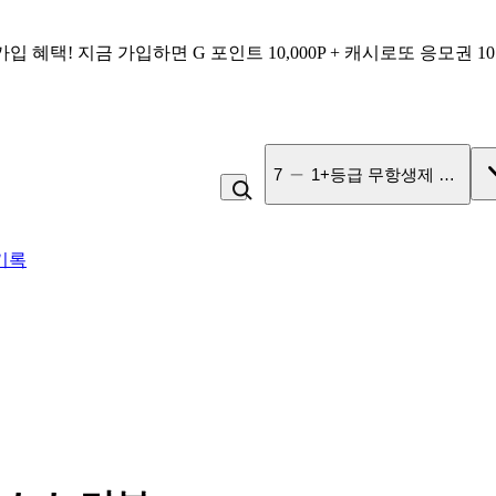
가입 혜택!
지금 가입하면
G 포인트 10,000P + 캐시로또 응모권 1
7
1+등급 무항생제 특란
기록