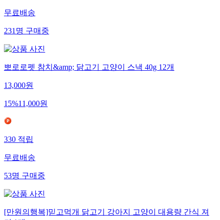
무료배송
231
명
구매중
뽀로로펫 참치&amp; 닭고기 고양이 스낵 40g 12개
13,000
원
15
%
11,000
원
330
적립
무료배송
53
명
구매중
[만원의행복]믿고먹개 닭고기 강아지 고양이 대용량 간식 져