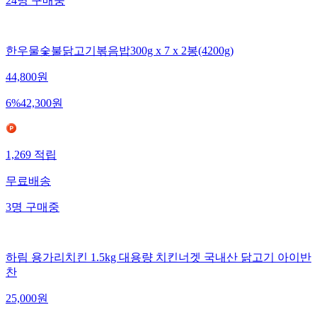
24
명
구매중
한우물숯불닭고기볶음밥300g x 7 x 2봉(4200g)
44,800
원
6
%
42,300
원
1,269
적립
무료배송
3
명
구매중
하림 용가리치킨 1.5kg 대용량 치킨너겟 국내산 닭고기 아이반
찬
25,000
원