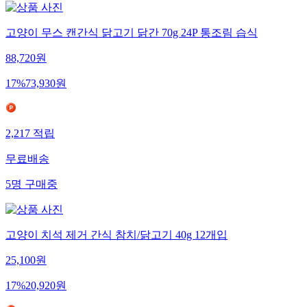
고양이 무스 캔간식 닭고기 닭간 70g 24P 통조림 습식
88,720
원
17
%
73,930
원
2,217
적립
무료배송
5
명
구매중
고양이 치석 제거 간식 참치/닭고기 40g 12개입
25,100
원
17
%
20,920
원