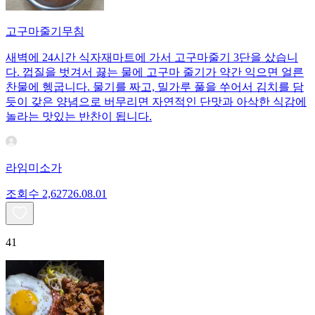
고구마줄기무침
새벽에 24시간 식자재마트에 가서 고구마줄기 3단을 샀습니
다. 껍질을 벗겨서 끓는 물에 고구마 줄기가 약간 익으면 얼른
찬물에 헹굽니다. 물기를 짜고, 밀가루 풀을 쑤어서 김치를 담
듯이 갖은 양념으로 버무리면 자연적인 단맛과 아삭한 식감에
놀라는 맛있는 반찬이 됩니다.
라임미소가
조회수
2,627
26.08.01
41