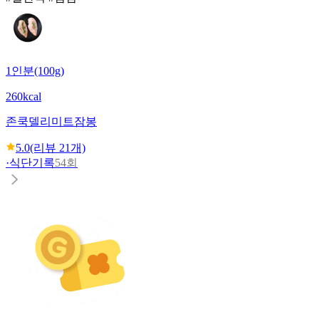
1인분(100g)
260kcal
존쿡델리미트
잠봉
5.0
(리뷰
21
개)
·
식단기록
54회