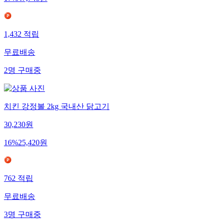
1,432
적립
무료배송
2
명
구매중
치킨 강정볼 2kg 국내산 닭고기
30,230
원
16
%
25,420
원
762
적립
무료배송
3
명
구매중