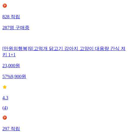
828
적립
287
명
구매중
[만원의행복]믿고먹개 닭고기 강아지 고양이 대용량 간식 져
키 1+1
23,000
원
57
%
9,900
원
4.3
(
4
)
297
적립