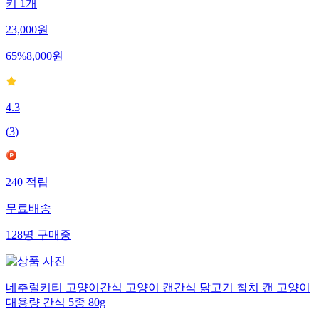
키 1개
23,000
원
65
%
8,000
원
4.3
(
3
)
240
적립
무료배송
128
명
구매중
네추럴키티 고양이간식 고양이 캔간식 닭고기 참치 캔 고양이
대용량 간식 5종 80g