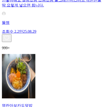
안좋아해요 설탕조금 소금조금 홀그레인머스터드 작은큰술
딱 요렇게 넣으면 됩니다.
똘맹
조회수
2.2만
25.08.29
999+
명란아보카도덮밥