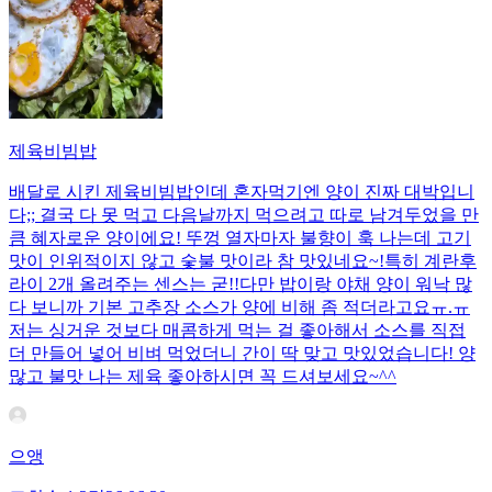
제육비빔밥
배달로 시킨 제육비빔밥인데 혼자먹기엔 양이 진짜 대박입니
다;; 결국 다 못 먹고 다음날까지 먹으려고 따로 남겨두었을 만
큼 혜자로운 양이에요! 뚜껑 열자마자 불향이 훅 나는데 고기
맛이 인위적이지 않고 숯불 맛이라 참 맛있네요~!특히 계란후
라이 2개 올려주는 센스는 굳!! ​다만 밥이랑 야채 양이 워낙 많
다 보니까 기본 고추장 소스가 양에 비해 좀 적더라고요ㅠ.ㅠ
저는 싱거운 것보다 매콤하게 먹는 걸 좋아해서 소스를 직접
더 만들어 넣어 비벼 먹었더니 간이 딱 맞고 맛있었습니다! 양
많고 불맛 나는 제육 좋아하시면 꼭 드셔보세요~^^
으앵