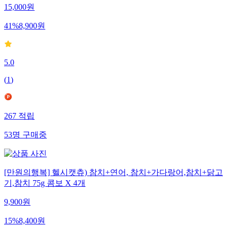
15,000
원
41
%
8,900
원
5.0
(
1
)
267
적립
53
명
구매중
[만원의행복] 헬시캣츄) 참치+연어, 참치+가다랑어,참치+닭고
기,참치 75g 콤보 X 4개
9,900
원
15
%
8,400
원