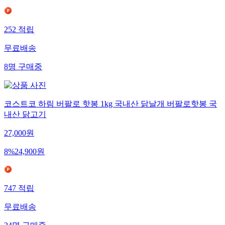
252
적립
무료배송
8
명
구매중
코스트코 하림 버팔로 핫봉 1kg 국내산 닭날개 버팔로핫봉 국
내산 닭고기
27,000
원
8
%
24,900
원
747
적립
무료배송