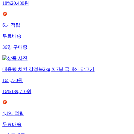
18
%
20,480
원
614
적립
무료배송
36
명
구매중
대용량 치킨 강정볼2kg X 7봉 국내산 닭고기
165,730
원
16
%
139,710
원
4,191
적립
무료배송