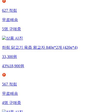
627
적립
무료배송
5
명
구매중
하림 닭고기 육즙 왕교자 840g*2개 (420g*4)
33,300
원
43
%
18,900
원
567
적립
무료배송
4
명
구매중