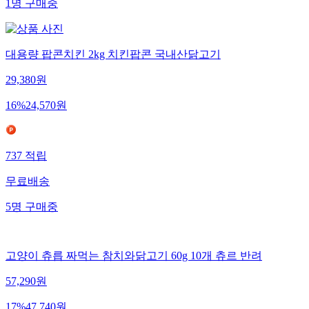
1
명
구매중
대용량 팝콘치킨 2kg 치킨팝콘 국내산닭고기
29,380
원
16
%
24,570
원
737
적립
무료배송
5
명
구매중
고양이 츄릅 짜먹는 참치와닭고기 60g 10개 츄르 반려
57,290
원
17
%
47,740
원