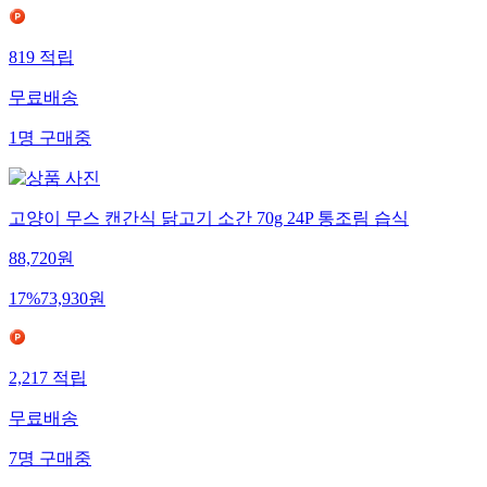
819
적립
무료배송
1
명
구매중
고양이 무스 캔간식 닭고기 소간 70g 24P 통조림 습식
88,720
원
17
%
73,930
원
2,217
적립
무료배송
7
명
구매중