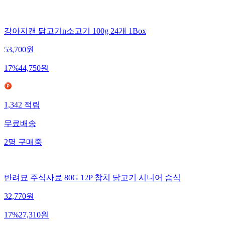
강아지캔 닭고기n소고기 100g 24개 1Box
53,700
원
17
%
44,750
원
1,342
적립
무료배송
2
명
구매중
반려묘 주식사료 80G 12P 참치 닭고기 시니어 습식
32,770
원
17
%
27,310
원