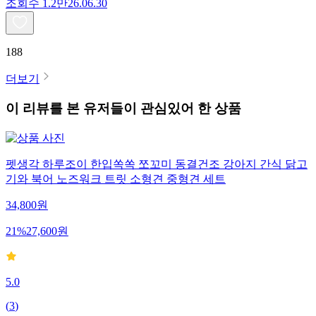
조회수
1.2만
26.06.30
188
더보기
이 리뷰를 본 유저들이 관심있어 한 상품
펫생각 하루조이 한입쏙쏙 쪼꼬미 동결건조 강아지 간식 닭고
기와 북어 노즈워크 트릿 소형견 중형견 세트
34,800
원
21
%
27,600
원
5.0
(
3
)