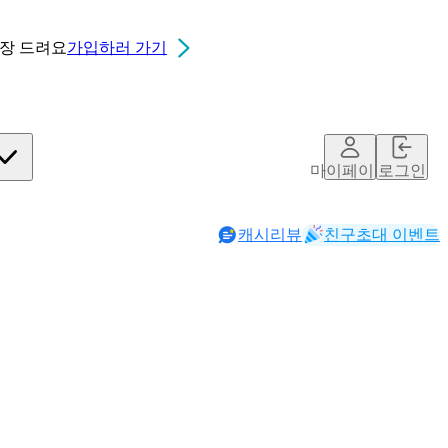
0장
드려요
가입하러 가기
마이페이지
로그인
캐시리뷰
친구초대 이벤트