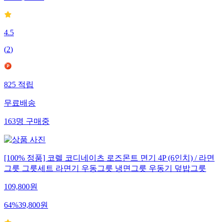
4.5
(
2
)
825
적립
무료배송
163
명
구매중
[100% 정품] 코렐 코디네이츠 로즈몬트 면기 4P (6인치) / 라면
그릇 그릇세트 라면기 우동그릇 냉면그릇 우동기 덮밥그릇
109,800
원
64
%
39,800
원