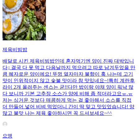
제육비빔밥
배달로 시킨 제육비빔밥인데 혼자먹기엔 양이 진짜 대박입니
다;; 결국 다 못 먹고 다음날까지 먹으려고 따로 남겨두었을 만
큼 혜자로운 양이에요! 뚜껑 열자마자 불향이 훅 나는데 고기
맛이 인위적이지 않고 숯불 맛이라 참 맛있네요~!특히 계란후
라이 2개 올려주는 센스는 굳!! ​다만 밥이랑 야채 양이 워낙 많
다 보니까 기본 고추장 소스가 양에 비해 좀 적더라고요ㅠ.ㅠ
저는 싱거운 것보다 매콤하게 먹는 걸 좋아해서 소스를 직접
더 만들어 넣어 비벼 먹었더니 간이 딱 맞고 맛있었습니다! 양
많고 불맛 나는 제육 좋아하시면 꼭 드셔보세요~^^
으앵