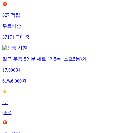
327
적립
무료배송
371
명
구매중
얼큰 우동 5인분 세트 (면5봉+스프5봉)외
17,900
원
61
%
6,900
원
4.7
(
302
)