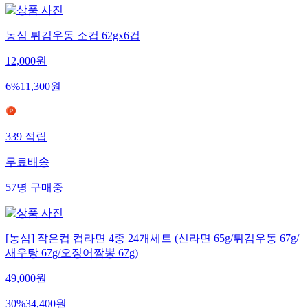
농심 튀김우동 소컵 62gx6컵
12,000
원
6
%
11,300
원
339
적립
무료배송
57
명
구매중
[농심] 작은컵 컵라면 4종 24개세트 (신라면 65g/튀김우동 67g/
새우탕 67g/오징어짬뽕 67g)
49,000
원
30
%
34,400
원