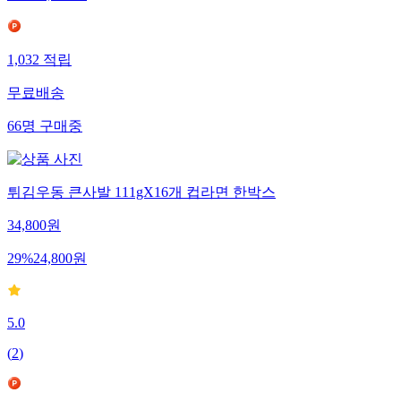
1,032
적립
무료배송
66
명
구매중
튀김우동 큰사발 111gX16개 컵라면 한박스
34,800
원
29
%
24,800
원
5.0
(
2
)