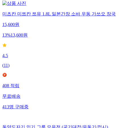
미츠칸 미쯔칸 쯔유 1.8L 일본간장 소바 우동 가쓰오 장국
15,600
원
13
%
13,600
원
4.5
(
11
)
408
적립
무료배송
413
명
구매중
동양도자기 인기 그릇 모음전 (공기대접/우동기/접시)