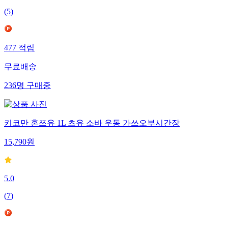
(
5
)
477
적립
무료배송
236
명
구매중
키코만 혼쯔유 1L 츠유 소바 우동 가쓰오부시간장
15,790
원
5.0
(
7
)