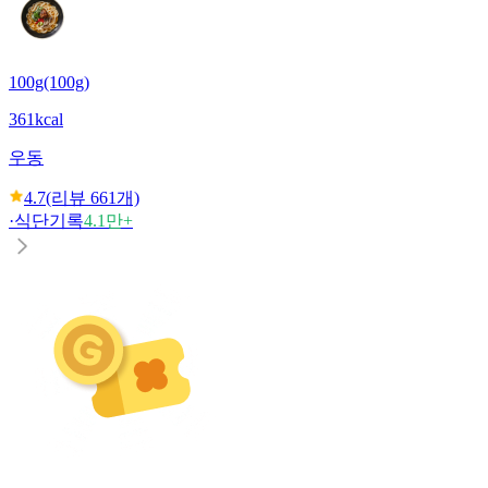
100g(100g)
361kcal
우동
4.7
(리뷰
661
개)
·
식단기록
4.1만+