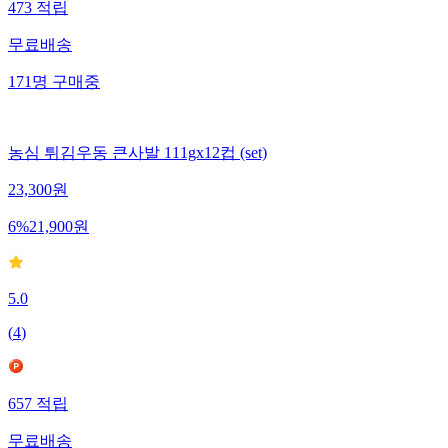
473
적립
무료배송
171
명
구매중
농심 튀김우동 큰사발 111gx12컵 (set)
23,300
원
6
%
21,900
원
5.0
(
4
)
657
적립
무료배송