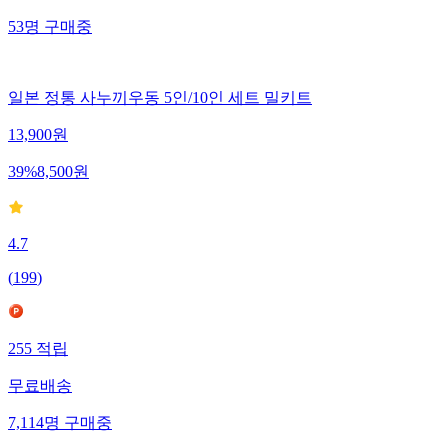
53
명
구매중
일본 정통 사누끼우동 5인/10인 세트 밀키트
13,900
원
39
%
8,500
원
4.7
(
199
)
255
적립
무료배송
7,114
명
구매중