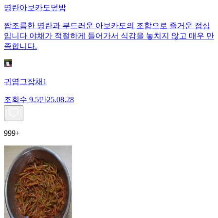
명란아보카도덮밥
짭조름한 명란과 부드러운 아보카도의 조합으로 즐거운 점심
입니다 야채가 적절하게 들어가서 식감을 놓치지 않고 매우 만
족합니다.
귀염그잡채1
조회수
9.5만
25.08.28
999+