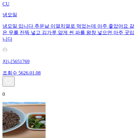
CU
냉모밀
냉모밀 입니다 추운날 이열치열로 먹었는데 아주 좋았어요 갈
은 무를 잔뜩 넣고 김가루 얇게 썬 파를 왕창 넣으면 아주 굿입
니다
지니5651769
조회수
56
26.01.08
0