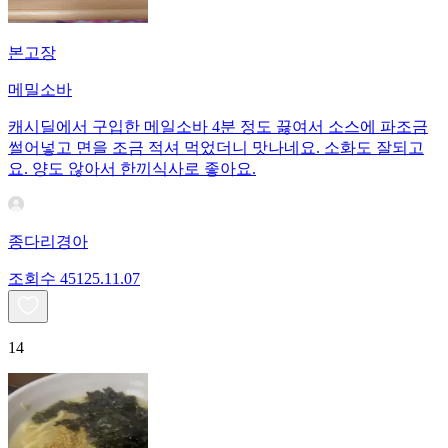
본고장
메밀소바
캐시딜에서 구입한 메일소바 4분 정도 끓여서 소스에 파조금
썰어넣고 면을 조금 적셔 먹었더니 맛나네요. 소화도 잘되고
요. 양도 않아서 한끼식사로 좋아요.
종다리경아
조회수
451
25.11.07
14