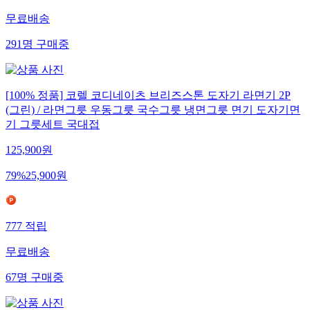
무료배송
291
명
구매중
[100% 정품] 코렐 코디네이츠 브리즈스톤 도자기 라면기 2P
(그린) / 라면그릇 우동그릇 국수그릇 냉면그릇 면기 도자기면
기 그릇세트 국대접
125,900
원
79
%
25,900
원
777
적립
무료배송
67
명
구매중