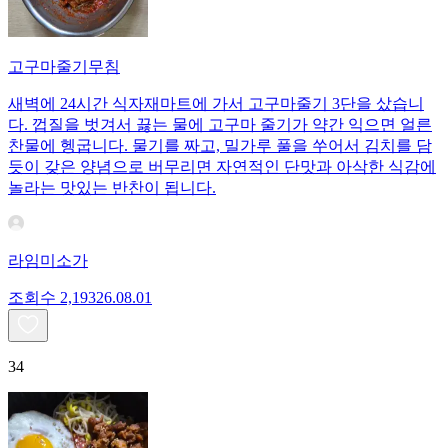
고구마줄기무침
새벽에 24시간 식자재마트에 가서 고구마줄기 3단을 샀습니
다. 껍질을 벗겨서 끓는 물에 고구마 줄기가 약간 익으면 얼른
찬물에 헹굽니다. 물기를 짜고, 밀가루 풀을 쑤어서 김치를 담
듯이 갖은 양념으로 버무리면 자연적인 단맛과 아삭한 식감에
놀라는 맛있는 반찬이 됩니다.
라임미소가
조회수
2,193
26.08.01
34