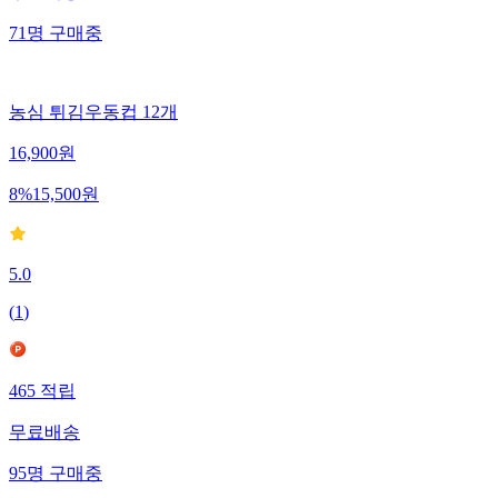
71
명
구매중
농심 튀김우동컵 12개
16,900
원
8
%
15,500
원
5.0
(
1
)
465
적립
무료배송
95
명
구매중