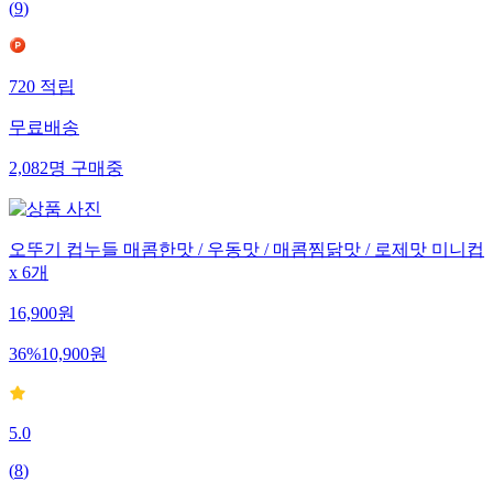
(
9
)
720
적립
무료배송
2,082
명
구매중
오뚜기 컵누들 매콤한맛 / 우동맛 / 매콤찜닭맛 / 로제맛 미니컵
x 6개
16,900
원
36
%
10,900
원
5.0
(
8
)