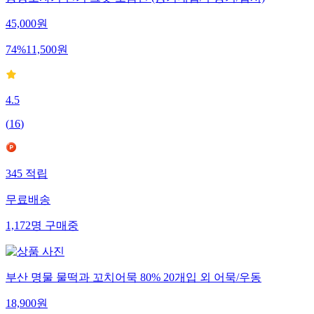
45,000
원
74
%
11,500
원
4.5
(
16
)
345
적립
무료배송
1,172
명
구매중
부산 명물 물떡과 꼬치어묵 80% 20개입 외 어묵/우동
18,900
원