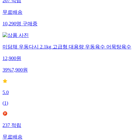
207
적립
무료배송
10,290
명
구매중
미담채 우동다시 2.1kg 고급형 대용량 우동육수 어묵탕육수
12,900
원
39
%
7,900
원
5.0
(
1
)
237
적립
무료배송