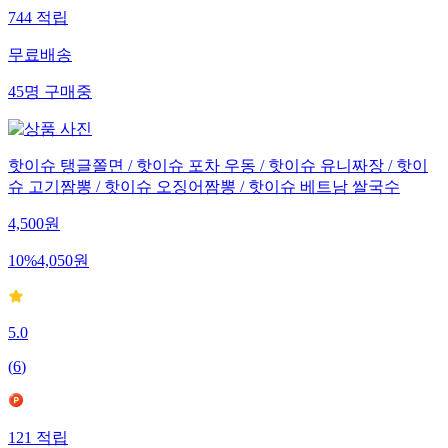
744
적립
무료배송
45
명
구매중
핫이슈 탱글쫄면 / 핫이슈 포차 우동 / 핫이슈 유니짜장 / 핫이
슈 고기짬뽕 / 핫이슈 오징어짬뽕 / 핫이슈 베트남 쌀국수
4,500
원
10
%
4,050
원
5.0
(
6
)
121
적립