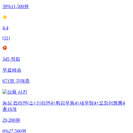
39
%
11,500
원
4.4
(
11
)
345
적립
무료배송
671
명
구매중
농심 컵라면(소) 신라면4+튀김우동4+새우탕4+오징어짬뽕4
총16개
29,200
원
6
%
27,500
원