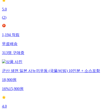
5.0
(
2
)
1,194
적립
무료배송
313
명
구매중
군산 생면 일본 사누끼우동 (국물/비빔) 10인분 + 소스포함
18,900
원
16
%
15,900
원
4.0