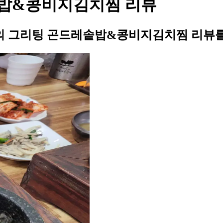
밥&콩비지김치찜 리뷰
의 그리팅 곤드레솥밥&콩비지김치찜 리뷰를