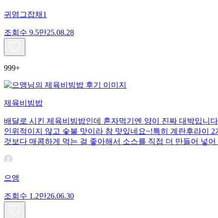
귀염그잡채1
조회수
9.5만
25.08.28
999+
제육비빔밥
배달로 시킨 제육비빔밥인데 혼자먹기엔 양이 진짜 대박입니다;;
인위적이지 않고 숯불 맛이라 참 맛있네요~!특히 계란후라이 2개
것보다 매콤하게 먹는 걸 좋아해서 소스를 직접 더 만들어 넣어 
으앵
조회수
1.2만
26.06.30