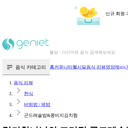
신규 회원 
칼로리와 영양성분을 검색해보세요
혈당 · 다이어트 음식 검색해보세요
음식 · 영양제 리뷰를 찾아보세요
음식 카테고리
홈
커뮤니티
헬시딜
음식 리뷰
영양제
NEW
음식 리뷰
한식
비빔밥 / 덮밥
곤드레솥밥&콩비지김치찜