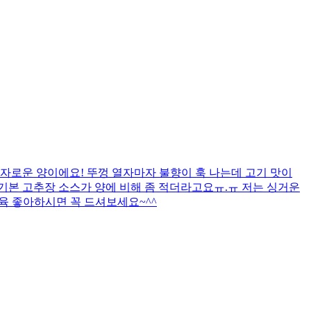
자로운 양이에요! 뚜껑 열자마자 불향이 훅 나는데 고기 맛이
까 기본 고추장 소스가 양에 비해 좀 적더라고요ㅠ.ㅠ 저는 싱거운
제육 좋아하시면 꼭 드셔보세요~^^