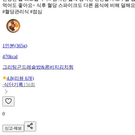
먹어도 좋아요~ 식후 혈당 스파이크도 다른 음식에 비해 덜해요!
#혈당관리식 #점심
1인분(365g)
470kcal
그리팅
곤드레솥밥&콩비지김치찜
4.8
(리뷰
6
개)
·
식단기록
156회
0
신고·제보