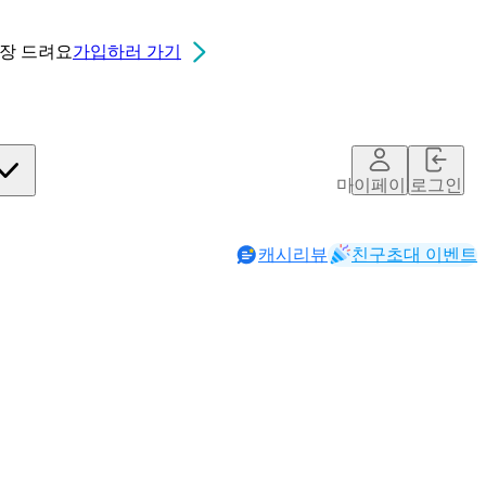
0장
드려요
가입하러 가기
마이페이지
로그인
캐시리뷰
친구초대 이벤트