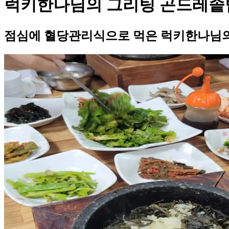
럭키한나님의 그리팅 곤드레솥
점심에 혈당관리식으로 먹은 럭키한나님