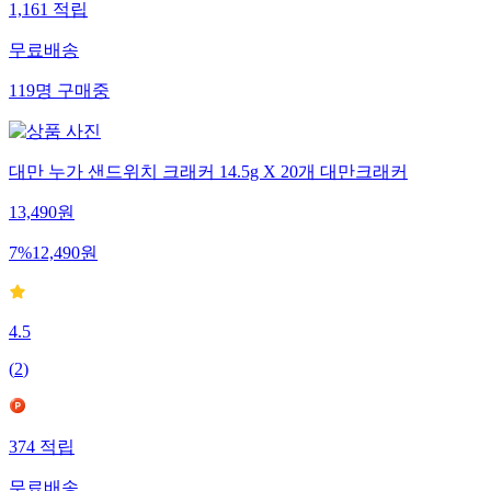
1,161
적립
무료배송
119
명
구매중
대만 누가 샌드위치 크래커 14.5g X 20개 대만크래커
13,490
원
7
%
12,490
원
4.5
(
2
)
374
적립