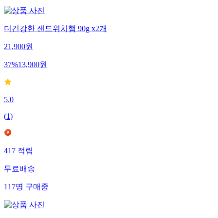
더건강한 샌드위치햄 90g x2개
21,900
원
37
%
13,900
원
5.0
(
1
)
417
적립
무료배송
117
명
구매중