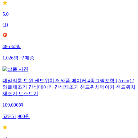
5.0
(
1
)
486
적립
1,026
명
구매중
데일리룸 트윈 샌드위치 & 와플 메이커 4종그릴포함 (2color) /
와플제조기 간식메이커 간식제조기 샌드위치메이커 샌드위치
제조기 토스트기
109,000
원
52
%
51,900
원