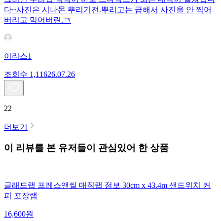
다~사진은 시나몬 뿌리기전.뿌리고는 급해서 사진을 안 찍어
버리고 먹어버린.ㅋ
이리스1
조회수
1,116
26.07.26
22
더보기
이 리뷰를 본 유저들이 관심있어 한 상품
글래드랩 프레스앤씰 매직랩 점보 30cm x 43.4m 샌드위치 커
피 포장랩
16,600
원