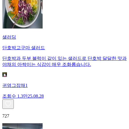
샐러딩
단호박고구마 샐러드
단호박과 두부 블럭이 같이 있는 샐러드로 단호박 달달한 맛과
야채의 아싹이는 식감이 매우 조화롭습니다.
귀염그잡채1
조회수
1.3만
25.08.28
727