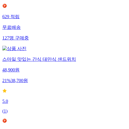
629
적립
무료배송
127
명
구매중
스마일 맛있는 간식 대만식 샌드위치
48,900
원
21
%
38,700
원
5.0
(
1
)