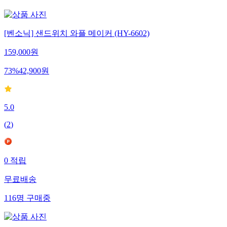
[벤소닉] 샌드위치 와플 메이커 (HY-6602)
159,000
원
73
%
42,900
원
5.0
(
2
)
0
적립
무료배송
116
명
구매중