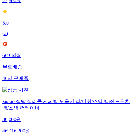
22,300
원
5.0
(
2
)
669
적립
무료배송
46
명
구매중
ziptop 집탑 실리콘 지퍼백 모음전 컵/디쉬/스낵 백/샌드위치
백/스낵 컨테이너
30,000
원
46
%
16,200
원