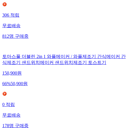
306
적립
무료배송
812
명
구매중
토마스풀 더블린 2in 1 와플메이커 / 와플제조기 간식메이커 간
식제조기 샌드위치메이커 샌드위치제조기 토스트기
150,900
원
66
%
50,900
원
0
적립
무료배송
178
명
구매중