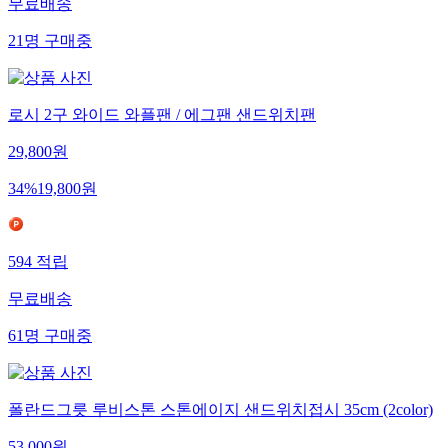
무료배송
21
명
구매중
로시 2구 와이드 와플팬 / 에그팬 샌드위치팬
29,800
원
34
%
19,800
원
594
적립
무료배송
61
명
구매중
폴란드그릇 루비스톤 스톤에이지 샌드위치접시 35cm (2color)