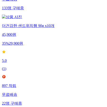
무료배송
133
명
구매중
더건강한 샌드위치햄 90g x10개
45,900
원
35
%
29,900
원
5.0
(
1
)
897
적립
무료배송
22
명
구매중