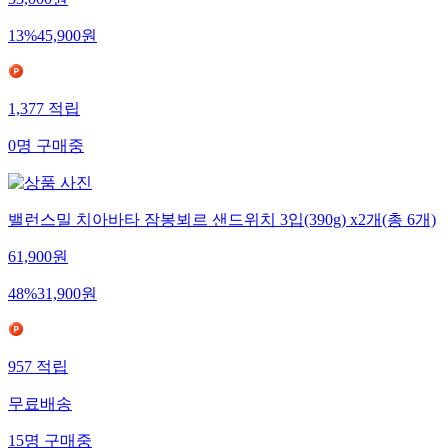
53,000
원
13
%
45,900
원
1,377
적립
0
명
구매중
밸런스밀 치아바타 잠봉뵈르 샌드위치 3입(390g) x2개(총 6개)
61,900
원
48
%
31,900
원
957
적립
무료배송
15
명
구매중