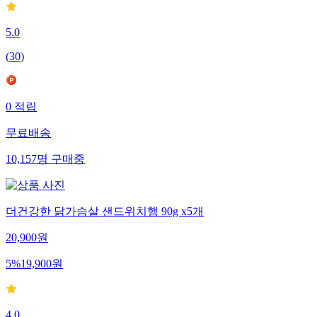
5.0
(
30
)
0
적립
무료배송
10,157
명
구매중
더건강한 닭가슴살 샌드위치햄 90g x5개
20,900
원
5
%
19,900
원
4.0