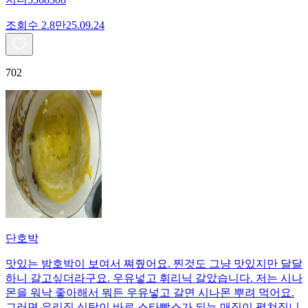
조회수
2.8만
25.09.24
702
단호박
맛있는 밤호박이 보여서 쪄줬어요. 찐것도 그냥 맛있지만 달달
하니 갈고싶더라구요. 우유넣고 휘리닉 갈았습니다. 저는 시나
몬을 워낙 좋아해서 뭐든 우유넣고 갈면 시나몬 뿌려 먹어요.
그러면 우리집 식탁이 바로 스타빡스가 되는 매직이 펼쳐집니