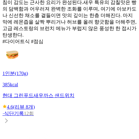
침이 감도는 근사한 요리가 완성된다. ​새우 특유의 감칠맛은 빵
의 담백함과 어우러져 완벽한 조화를 이루며, 여기에 아보카도
나 신선한 채소를 곁들이면 맛의 깊이는 한층 더해진다. 마지
막에 레몬즙을 살짝 뿌리거나 허브를 올려 향긋함을 더해주면,
고급 레스토랑의 브런치 메뉴가 부럽지 않은 풍성한 한 접시가
탄생한다.
#다이어트식 #점심
1인분(170g)
385kcal
현대 그린푸드
새우까스 샌드위치
4.6
(리뷰
8
개)
·
식단기록
12회