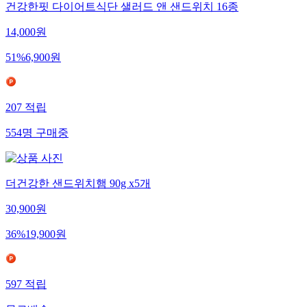
건강한핏 다이어트식단 샐러드 앤 샌드위치 16종
14,000
원
51
%
6,900
원
207
적립
554
명
구매중
더건강한 샌드위치햄 90g x5개
30,900
원
36
%
19,900
원
597
적립