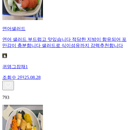
연어샐러드
연어 샐러드 부드럽고 맛있습니다 적당한 지방이 함유되어 포
만감이 충분합니다 샐러드로 식이섬유까지 강력추천합니다
귀염그잡채1
조회수
2만
25.08.28
793