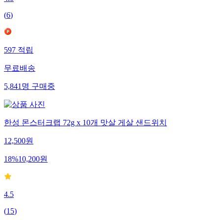
(
6
)
597
적립
무료배송
5,841
명
구매중
한성 몬스터크랩 72g x 10개 맛살 게살 샌드위치
12,500
원
18
%
10,200
원
4.5
(
15
)