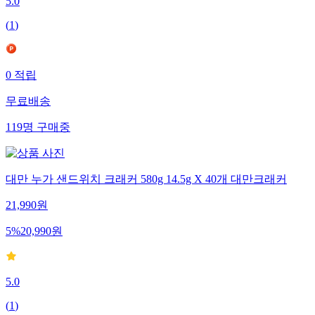
5.0
(
1
)
0
적립
무료배송
119
명
구매중
대만 누가 샌드위치 크래커 580g 14.5g X 40개 대만크래커
21,990
원
5
%
20,990
원
5.0
(
1
)