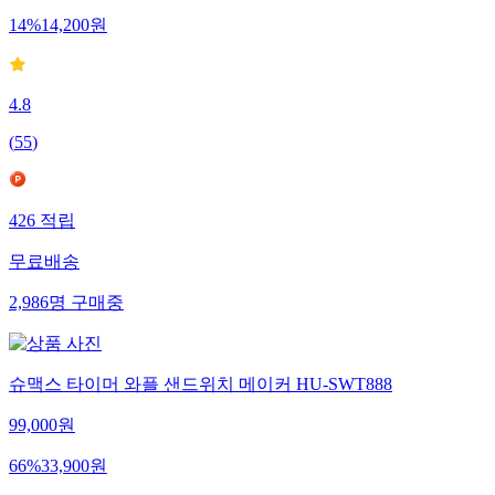
14
%
14,200
원
4.8
(
55
)
426
적립
무료배송
2,986
명
구매중
슈맥스 타이머 와플 샌드위치 메이커 HU-SWT888
99,000
원
66
%
33,900
원