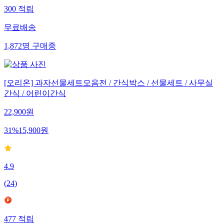
300
적립
무료배송
1,872
명
구매중
[오리온] 과자선물세트모음전 / 간식박스 / 선물세트 / 사무실
간식 / 어린이간식
22,900
원
31
%
15,900
원
4.9
(
24
)
477
적립