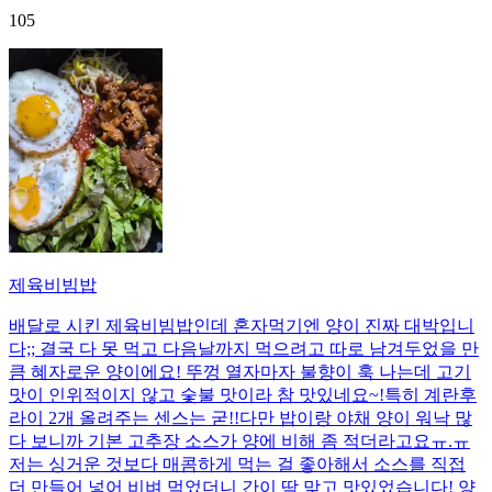
105
제육비빔밥
배달로 시킨 제육비빔밥인데 혼자먹기엔 양이 진짜 대박입니
다;; 결국 다 못 먹고 다음날까지 먹으려고 따로 남겨두었을 만
큼 혜자로운 양이에요! 뚜껑 열자마자 불향이 훅 나는데 고기
맛이 인위적이지 않고 숯불 맛이라 참 맛있네요~!특히 계란후
라이 2개 올려주는 센스는 굳!! ​다만 밥이랑 야채 양이 워낙 많
다 보니까 기본 고추장 소스가 양에 비해 좀 적더라고요ㅠ.ㅠ
저는 싱거운 것보다 매콤하게 먹는 걸 좋아해서 소스를 직접
더 만들어 넣어 비벼 먹었더니 간이 딱 맞고 맛있었습니다! 양