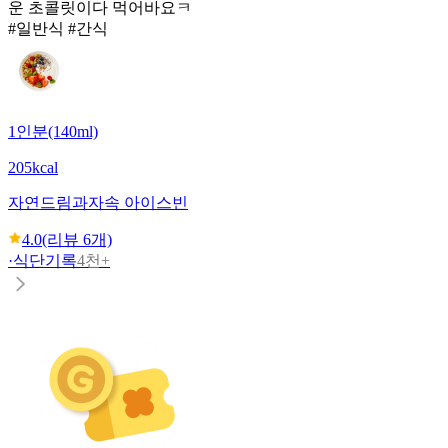
운 초콜릿이다 먹어바요ㅋ
#일반식 #간식
1인분(140ml)
205kcal
자연드림
과자속 아이스빈
4.0
(리뷰
6
개)
·
식단기록
4천+