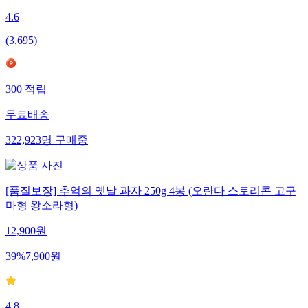
4.6
(
3,695
)
300
적립
무료배송
322,923
명
구매중
[품질보장] 추억의 옛날 과자 250g 4봉 (오란다 스토리콘 고구
마형 왕소라형)
12,900
원
39
%
7,900
원
4.8