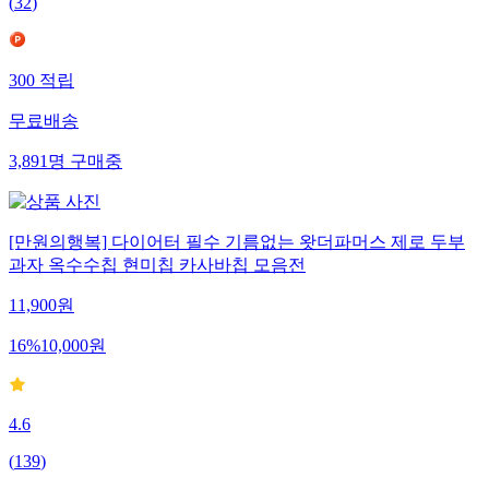
(
32
)
300
적립
무료배송
3,891
명
구매중
[만원의행복] 다이어터 필수 기름없는 왓더파머스 제로 두부
과자 옥수수칩 현미칩 카사바칩 모음전
11,900
원
16
%
10,000
원
4.6
(
139
)