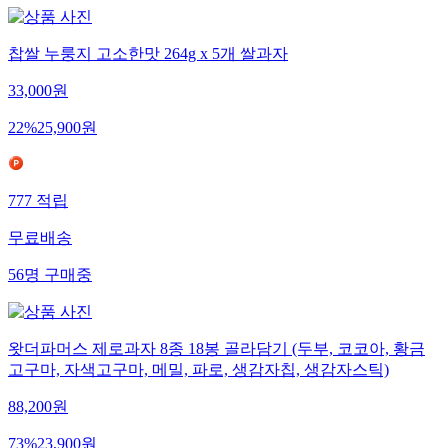
찹쌀 누룽지 고소한맛 264g x 5개 쌀과자
33,000
원
22
%
25,900
원
777
적립
무료배송
56
명
구매중
왓더파머스 제로과자 8종 18봉 골라담기 (두부, 코코아, 황금
고구마, 자색고구마, 메밀, 파로, 생감자칩, 생감자스틱)
88,200
원
73
%
23,900
원