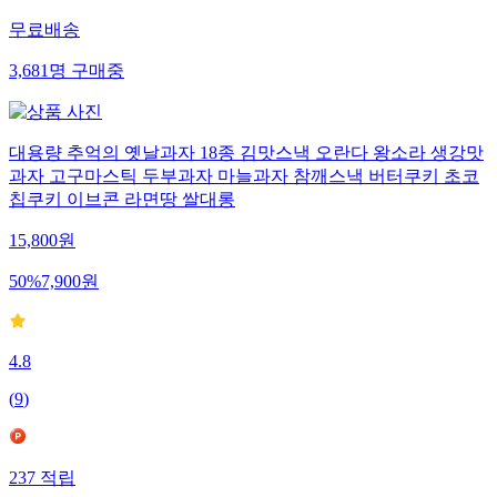
무료배송
3,681
명
구매중
대용량 추억의 옛날과자 18종 김맛스낵 오란다 왕소라 생강맛
과자 고구마스틱 두부과자 마늘과자 참깨스낵 버터쿠키 초코
칩쿠키 이브콘 라면땅 쌀대롱
15,800
원
50
%
7,900
원
4.8
(
9
)
237
적립