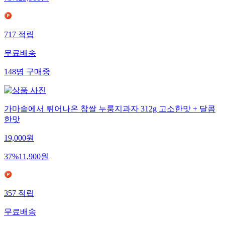
717
적립
무료배송
148
명
구매중
가마솥에서 튀어나온 찹쌀 누룽지과자 312g 고소한맛 + 달콤
한맛
19,000
원
37
%
11,900
원
357
적립
무료배송