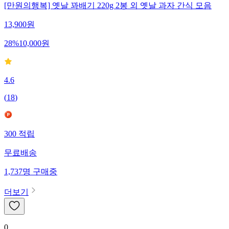
[만원의행복] 옛날 꽈배기 220g 2봉 외 옛날 과자 간식 모음
13,900
원
28
%
10,000
원
4.6
(
18
)
300
적립
무료배송
1,737
명
구매중
더보기
0