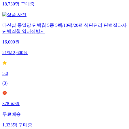
18,730
명
구매중
다신샵 통밀당 단백칩 5종 5팩/10팩/20팩 식단관리 단백질과자
단백질칩 입터짐방지
16,000
원
21
%
12,600
원
5.0
(
3
)
378
적립
무료배송
1,333
명
구매중