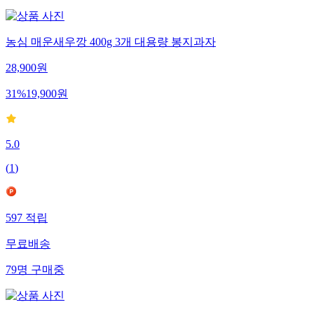
농심 매운새우깡 400g 3개 대용량 봉지과자
28,900
원
31
%
19,900
원
5.0
(
1
)
597
적립
무료배송
79
명
구매중