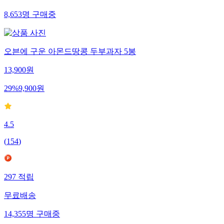
8,653
명
구매중
오븐에 구운 아몬드땅콩 두부과자 5봉
13,900
원
29
%
9,900
원
4.5
(
154
)
297
적립
무료배송
14,355
명
구매중