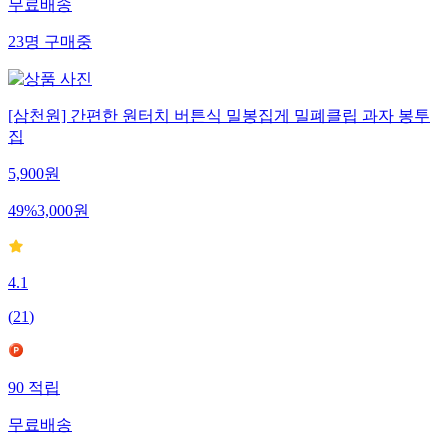
무료배송
23
명
구매중
[삼천원] 간편한 원터치 버튼식 밀봉집게 밀폐클립 과자 봉투
집
5,900
원
49
%
3,000
원
4.1
(
21
)
90
적립
무료배송