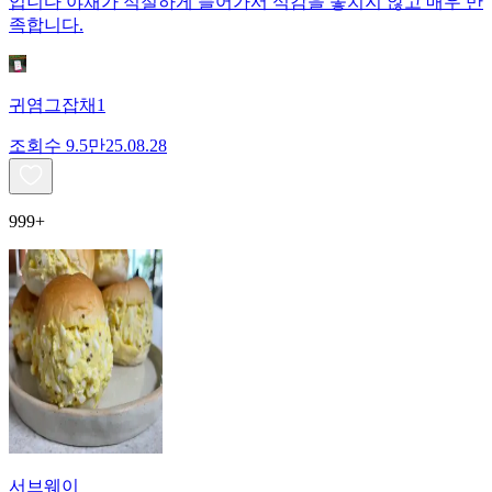
입니다 야채가 적절하게 들어가서 식감을 놓치지 않고 매우 만
족합니다.
귀염그잡채1
조회수
9.5만
25.08.28
999+
서브웨이