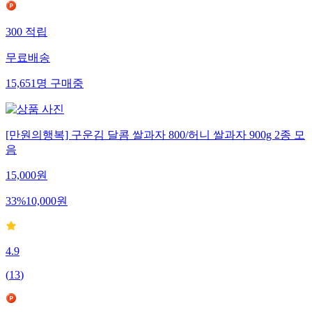
300
적립
무료배송
15,651
명
구매중
[만원의행복] 구운김 달콤 쌀과자 800/허니 쌀과자 900g 2종 모
음
15,000
원
33
%
10,000
원
4.9
(
13
)