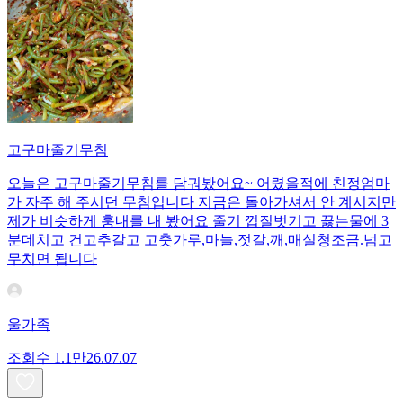
고구마줄기무침
오늘은 고구마줄기무침를 담궈봤어요~ 어렸을적에 친정엄마
가 자주 해 주시던 무침입니다 지금은 돌아가셔서 안 계시지만
제가 비슷하게 훙내를 내 봤어요 줄기 껍질벗기고 끓는물에 3
분데치고 건고추갈고 고춧가루,마늘,젓갈,깨,매실청조금.넘고
무치면 됩니다
울가족
조회수
1.1만
26.07.07