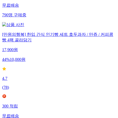
무료배송
790
명
구매중
[만원의행복] 한입 간식 인기빵 세트 호두과자 / 만쥬 / 커피콩
빵 4팩 골라담기
17,900
원
44
%
10,000
원
4.7
(
78
)
300
적립
무료배송