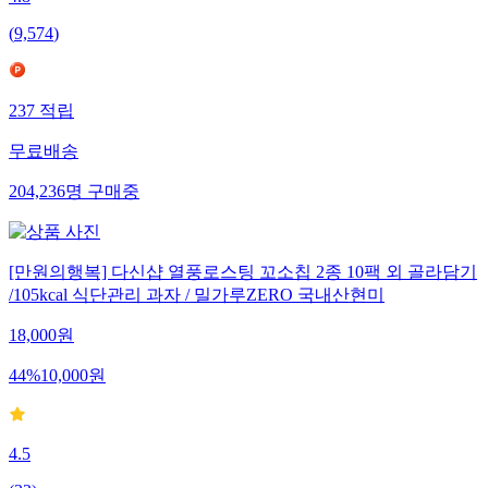
(
9,574
)
237
적립
무료배송
204,236
명
구매중
[만원의행복] 다신샵 열풍로스팅 꼬소칩 2종 10팩 외 골라담기
/105kcal 식단관리 과자 / 밀가루ZERO 국내산현미
18,000
원
44
%
10,000
원
4.5