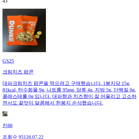
43
GS25
크림치즈 팝콘
대파크림치즈 팝콘을 먹으려고 구매했습니다. 1봉지당 15g,
81kcal, 탄수화물 9g, 나트륨 95mg, 당류 4g, 지방 5g, 단백질 0g,
콜레스테롤 0g 입니다. 대파향과 치즈향이 잘 어울리고 고소하
면서도 끝맛이 달콤해서 한봉지 순삭했습니다.
진88
조회수
951
26.07.22