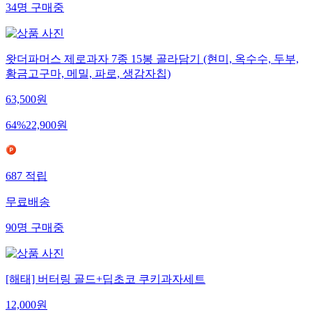
34
명
구매중
왓더파머스 제로과자 7종 15봉 골라담기 (현미, 옥수수, 두부,
황금고구마, 메밀, 파로, 생감자칩)
63,500
원
64
%
22,900
원
687
적립
무료배송
90
명
구매중
[해태] 버터링 골드+딥초코 쿠키과자세트
12,000
원