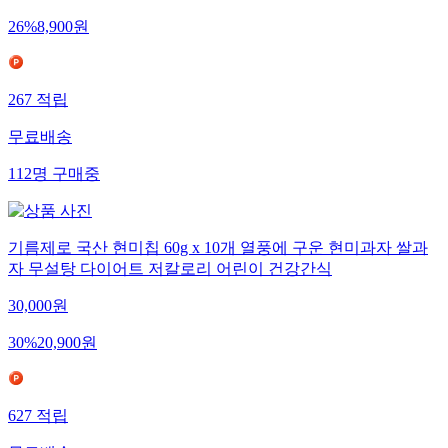
26
%
8,900
원
267
적립
무료배송
112
명
구매중
기름제로 국산 현미칩 60g x 10개 열풍에 구운 현미과자 쌀과
자 무설탕 다이어트 저칼로리 어린이 건강간식
30,000
원
30
%
20,900
원
627
적립