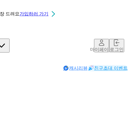
0장
드려요
가입하러 가기
마이페이지
로그인
캐시리뷰
친구초대 이벤트