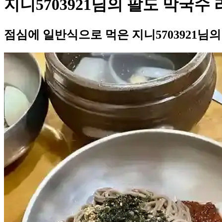
지니5703921님의 팔도 막국수
점심에 일반식으로 먹은 지니5703921님