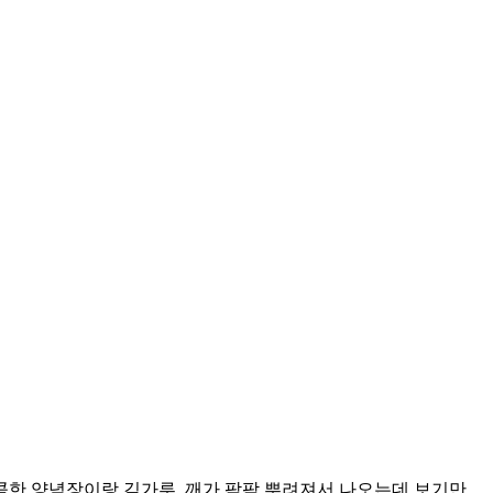
달콤한 양념장이랑 김가루, 깨가 팍팍 뿌려져서 나오는데 보기만