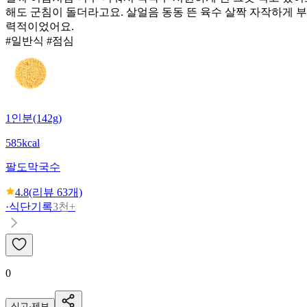
해도 군침이 돌더라고요. 살얼음 동동 뜬 육수 살짝 자작하게 부
력적이었어요.
#일반식 #점심
1인분(142g)
585kcal
팔도
막국수
4.8
(리뷰
63
개)
·
식단기록
3천+
0
신고·제보