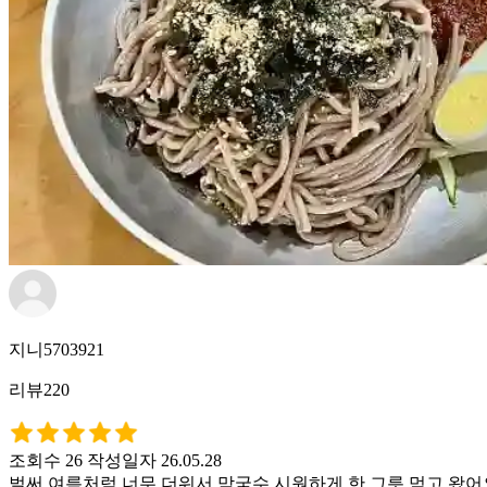
지니5703921
리뷰220
조회수 26
작성일자 26.05.28
벌써 여름처럼 너무 더워서 막국수 시원하게 한 그릇 먹고 왔어