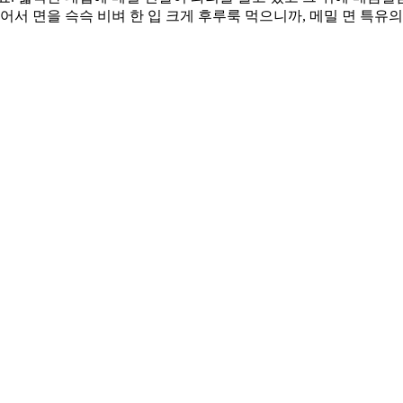
어서 면을 슥슥 비벼 한 입 크게 후루룩 먹으니까, 메밀 면 특유