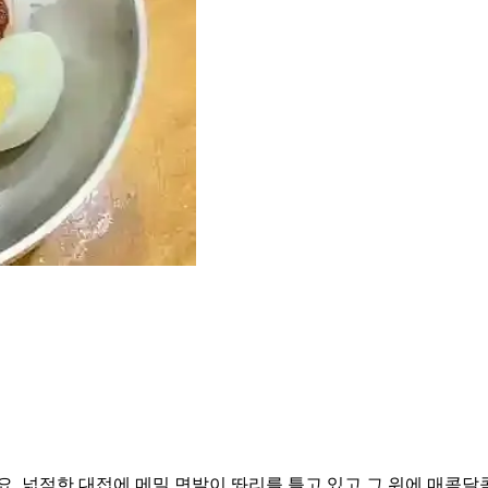
요. 넓적한 대접에 메밀 면발이 똬리를 틀고 있고 그 위에 매콤