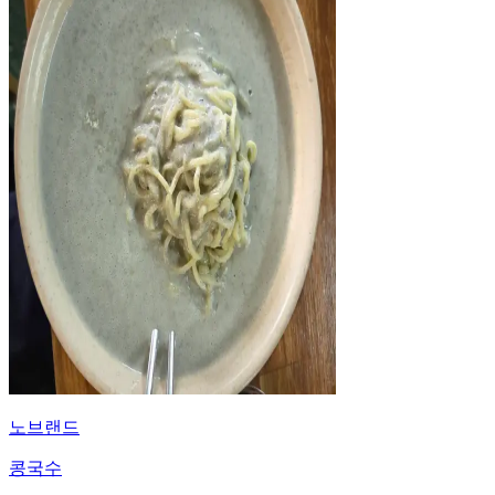
노브랜드
콩국수