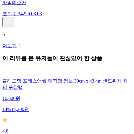
라임미소가
조회수
342
26.08.03
6
더보기
이 리뷰를 본 유저들이 관심있어 한 상품
글래드랩 프레스앤씰 매직랩 점보 30cm x 43.4m 샌드위치 커
피 포장랩
16,600
원
14
%
14,200
원
4.8