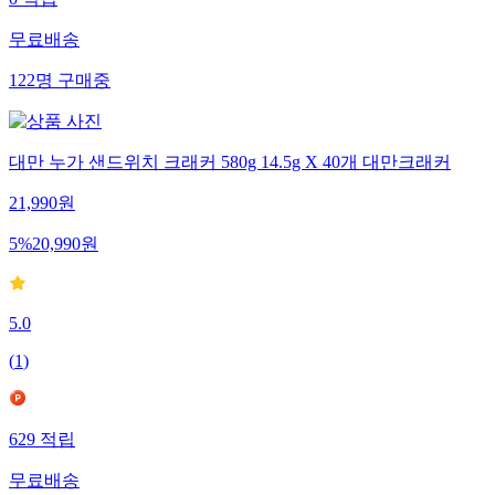
0
적립
무료배송
122
명
구매중
대만 누가 샌드위치 크래커 580g 14.5g X 40개 대만크래커
21,990
원
5
%
20,990
원
5.0
(
1
)
629
적립
무료배송