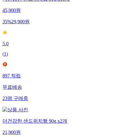
더건강한 샌드위치햄 90g x10개
45,900
원
35
%
29,900
원
5.0
(
1
)
897
적립
무료배송
23
명
구매중
더건강한 샌드위치햄 90g x2개
21,900
원