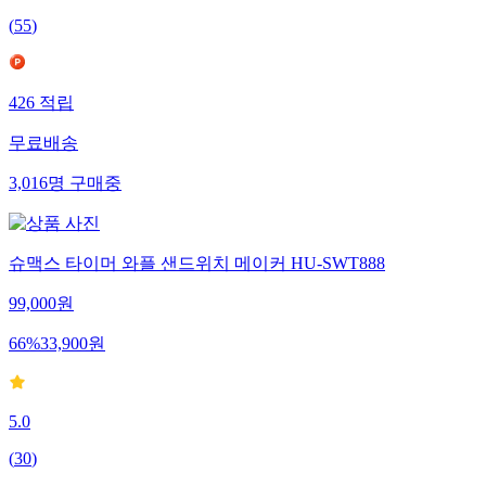
(
55
)
426
적립
무료배송
3,016
명
구매중
슈맥스 타이머 와플 샌드위치 메이커 HU-SWT888
99,000
원
66
%
33,900
원
5.0
(
30
)