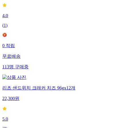
4.0
(
1
)
0
적립
무료배송
113
명
구매중
리츠 샌드위치 크래커 치즈 96gx12개
22,300
원
5.0