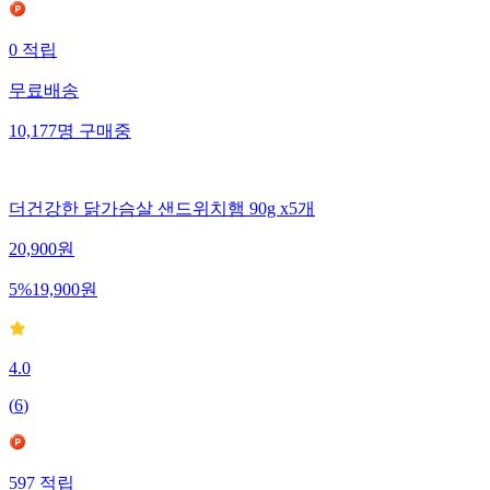
0
적립
무료배송
10,177
명
구매중
더건강한 닭가슴살 샌드위치햄 90g x5개
20,900
원
5
%
19,900
원
4.0
(
6
)
597
적립