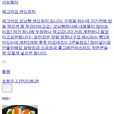
서브웨이
에그마요 샌드위치
에그마요 모닝빵 샌드위치 입니다. 수영을 하는데 가기전에 밥
을 먹으면 좀 무겁더라고요~ 모닝빵하나에 내용물이 많아보
이죠? 저거 하나에 두유하나 먹고갑니다 거의 계란하나 들었
다고보면됩니다~ 포만감은 정말 엄청나구요 레시피는 빵5개
만드는데 계란5개랑 후추 마요네즈는 2큰술정도? 많이넣는걸
안좋아해요 설탕조금 소금조금 홀그레인머스터드 작은큰술
딱 요렇게 넣으면 됩니다.
똘맹
조회수
2.1만
25.08.29
999+