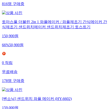
816
명
구매중
토마스풀 더블린 2in 1 와플메이커 / 와플제조기 간식메이커 간
식제조기 샌드위치메이커 샌드위치제조기 토스트기
150,900
원
66
%
50,900
원
0
적립
무료배송
178
명
구매중
[벤소닉] 샌드위치 와플 메이커 (HY-6602)