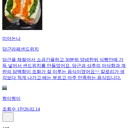
미아논나
당근라페샌드위치
당근을 채썰어서 소금간을하고 30분뒤 양념한뒤 식빵안에 가
득 넣어서 샌드위치를 만들었어요. 당근과 상추의 아삭함과 계
란의 담백함이 조화가 잘 이루는 음식이였어요^^ 칼로리가 생
각보다 적게 나가고 배는 부르고 아주 만족하는 음식입니다.
쩡이쩡이
조회수
1만
26.02.14