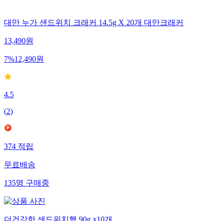
대만 누가 샌드위치 크래커 14.5g X 20개 대만크래커
13,490
원
7
%
12,490
원
4.5
(
2
)
374
적립
무료배송
135
명
구매중