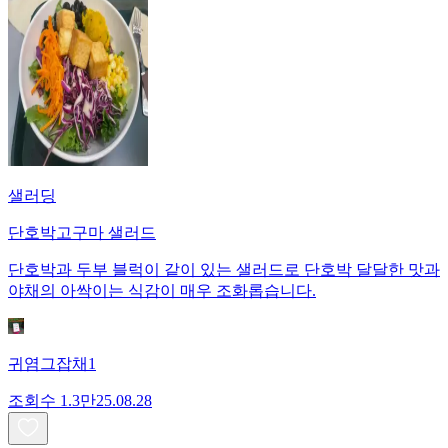
샐러딩
단호박고구마 샐러드
단호박과 두부 블럭이 같이 있는 샐러드로 단호박 달달한 맛과
야채의 아싹이는 식감이 매우 조화롭습니다.
귀염그잡채1
조회수
1.3만
25.08.28