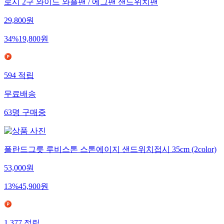
로시 2구 와이드 와플팬 / 에그팬 샌드위치팬
29,800
원
34
%
19,800
원
594
적립
무료배송
63
명
구매중
폴란드그릇 루비스톤 스톤에이지 샌드위치접시 35cm (2color)
53,000
원
13
%
45,900
원