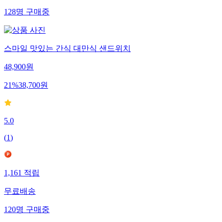
128
명
구매중
스마일 맛있는 간식 대만식 샌드위치
48,900
원
21
%
38,700
원
5.0
(
1
)
1,161
적립
무료배송
120
명
구매중