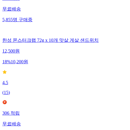
무료배송
5,855
명
구매중
한성 몬스터크랩 72g x 10개 맛살 게살 샌드위치
12,500
원
18
%
10,200
원
4.5
(
15
)
306
적립
무료배송