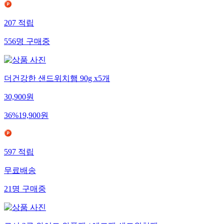
207
적립
556
명
구매중
더건강한 샌드위치햄 90g x5개
30,900
원
36
%
19,900
원
597
적립
무료배송
21
명
구매중