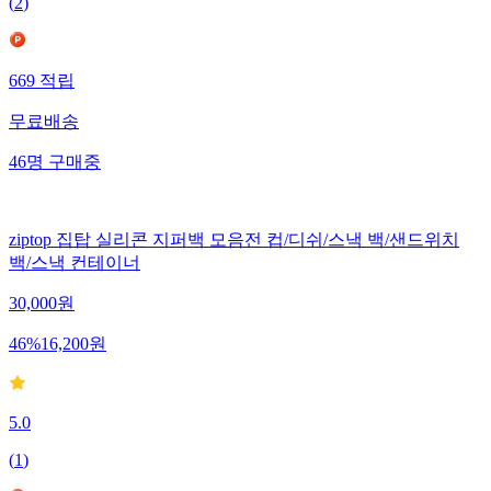
(
2
)
669
적립
무료배송
46
명
구매중
ziptop 집탑 실리콘 지퍼백 모음전 컵/디쉬/스낵 백/샌드위치
백/스낵 컨테이너
30,000
원
46
%
16,200
원
5.0
(
1
)