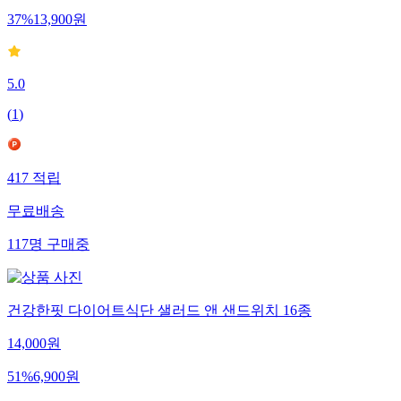
37
%
13,900
원
5.0
(
1
)
417
적립
무료배송
117
명
구매중
건강한핏 다이어트식단 샐러드 앤 샌드위치 16종
14,000
원
51
%
6,900
원