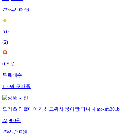
159,000
원
73
%
42,900
원
5.0
(
2
)
0
적립
무료배송
116
명
구매중
모리츠 와플메이커 샌드위치 붕어빵 파니니 mo-sm301b
22,900
원
2
%
22,500
원