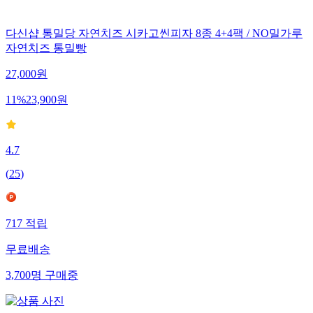
다신샵 통밀당 자연치즈 시카고씬피자 8종 4+4팩 / NO밀가루
자연치즈 통밀빵
27,000
원
11
%
23,900
원
4.7
(
25
)
717
적립
무료배송
3,700
명
구매중