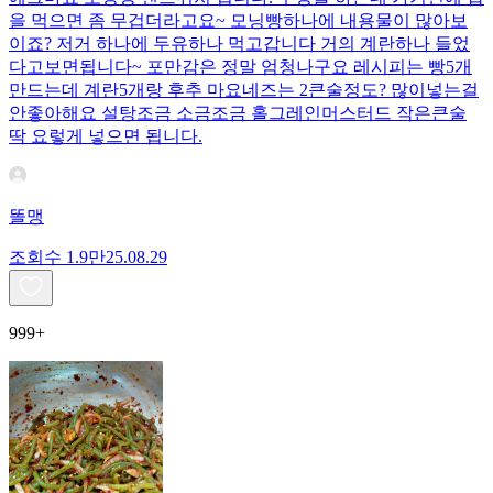
을 먹으면 좀 무겁더라고요~ 모닝빵하나에 내용물이 많아보
이죠? 저거 하나에 두유하나 먹고갑니다 거의 계란하나 들었
다고보면됩니다~ 포만감은 정말 엄청나구요 레시피는 빵5개
만드는데 계란5개랑 후추 마요네즈는 2큰술정도? 많이넣는걸
안좋아해요 설탕조금 소금조금 홀그레인머스터드 작은큰술
딱 요렇게 넣으면 됩니다.
똘맹
조회수
1.9만
25.08.29
999+