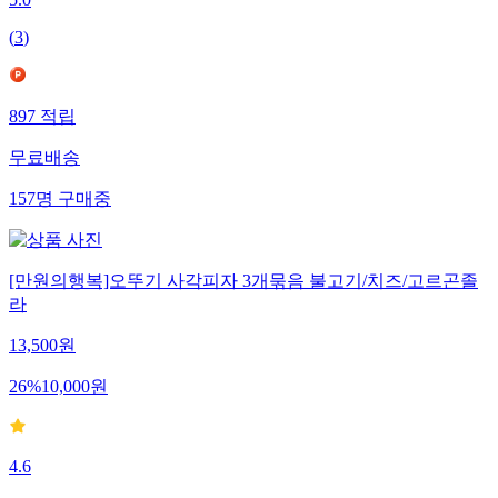
5.0
(
3
)
897
적립
무료배송
157
명
구매중
[만원의행복]오뚜기 사각피자 3개묶음 불고기/치즈/고르곤졸
라
13,500
원
26
%
10,000
원
4.6