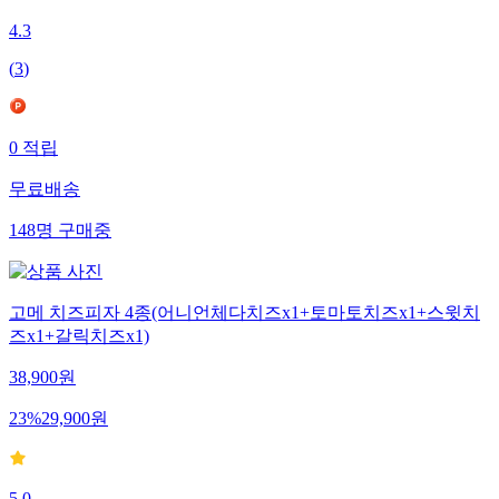
4.3
(
3
)
0
적립
무료배송
148
명
구매중
고메 치즈피자 4종(어니언체다치즈x1+토마토치즈x1+스윗치
즈x1+갈릭치즈x1)
38,900
원
23
%
29,900
원