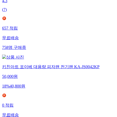
4.3
(
7
)
657
적립
무료배송
758
명
구매중
키친아트 포이베 대용량 피자팬 전기팬 KA-JS0042KP
50,000
원
18
%
40,800
원
0
적립
무료배송