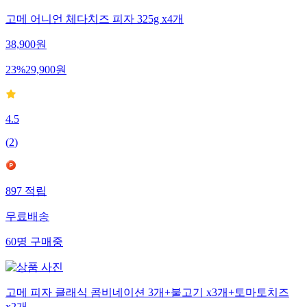
고메 어니언 체다치즈 피자 325g x4개
38,900
원
23
%
29,900
원
4.5
(
2
)
897
적립
무료배송
60
명
구매중
고메 피자 클래식 콤비네이션 3개+불고기 x3개+토마토치즈