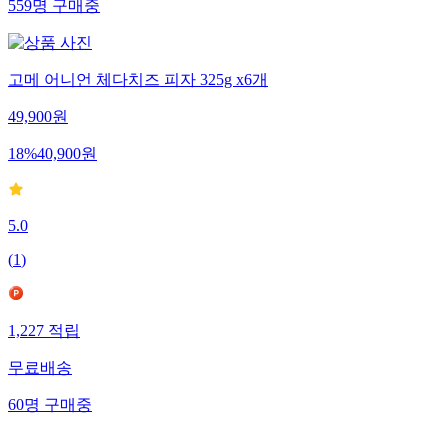
559
명
구매중
고메 어니언 체다치즈 피자 325g x6개
49,900
원
18
%
40,900
원
5.0
(
1
)
1,227
적립
무료배송
60
명
구매중