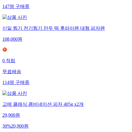
147
명
구매중
신일 찜기 전기찜기 만두 떡 후라이팬 대형 피자팬
108,000
원
0
적립
무료배송
114
명
구매중
고메 클래식 콤비네이션 피자 405g x2개
29,900
원
30
%
20,900
원