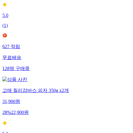
5.0
(
1
)
627
적립
무료배송
128
명
구매중
고메 칠리감바스 피자 350g x2개
31,900
원
28
%
22,900
원