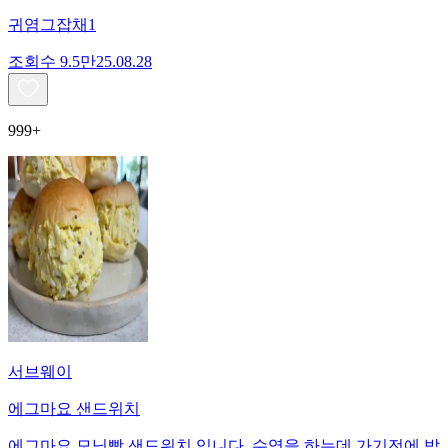
귀염그잡채1
조회수
9.5만
25.08.28
999+
서브웨이
에그마요 샌드위치
에그마요 모닝빵 샌드위치 입니다. 수영을 하는데 가기전에 밥