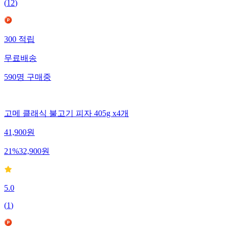
(
12
)
300
적립
무료배송
590
명
구매중
고메 클래식 불고기 피자 405g x4개
41,900
원
21
%
32,900
원
5.0
(
1
)