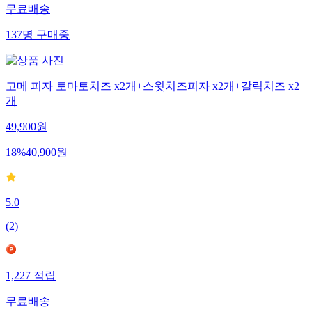
무료배송
137
명
구매중
고메 피자 토마토치즈 x2개+스윗치즈피자 x2개+갈릭치즈 x2
개
49,900
원
18
%
40,900
원
5.0
(
2
)
1,227
적립
무료배송