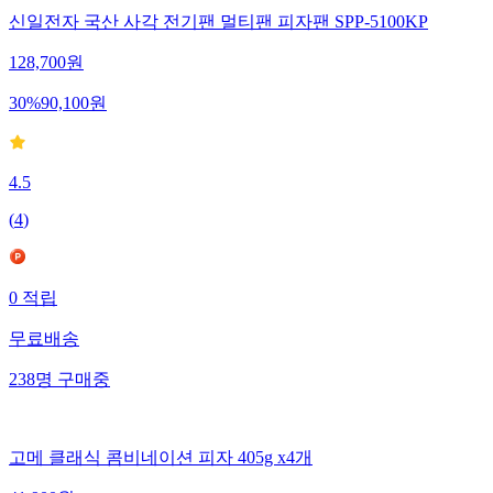
신일전자 국산 사각 전기팬 멀티팬 피자팬 SPP-5100KP
128,700
원
30
%
90,100
원
4.5
(
4
)
0
적립
무료배송
238
명
구매중
고메 클래식 콤비네이션 피자 405g x4개