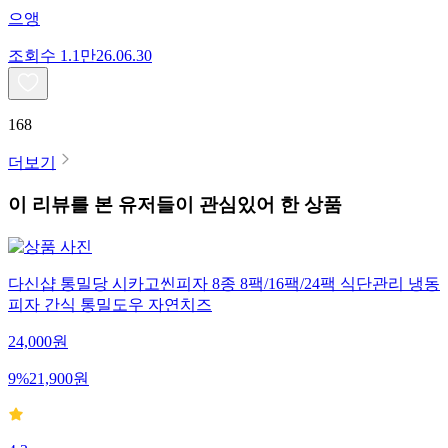
으앵
조회수
1.1만
26.06.30
168
더보기
이 리뷰를 본 유저들이 관심있어 한 상품
다신샵 통밀당 시카고씬피자 8종 8팩/16팩/24팩 식단관리 냉동
피자 간식 통밀도우 자연치즈
24,000
원
9
%
21,900
원