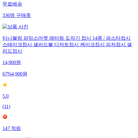
무료배송
336
명
구매중
티니블랑 파밍스마켓 래터링 도자기 접시 14종 / 파스타접시
스테이크접시 샐러드볼 디저트접시 케이크접시 피자접시 샐
러드접시
14,900
원
67
%
4,900
원
5.0
(
11
)
147
적립