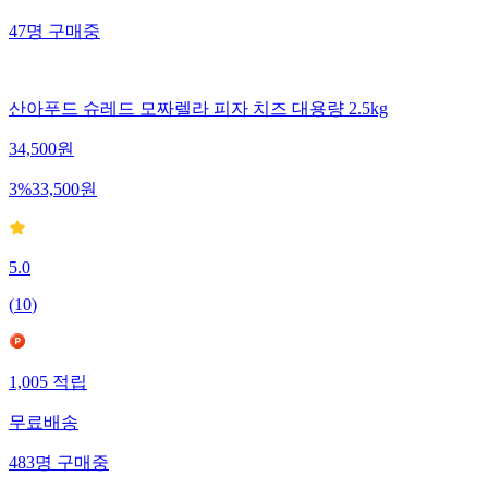
47
명
구매중
산아푸드 슈레드 모짜렐라 피자 치즈 대용량 2.5kg
34,500
원
3
%
33,500
원
5.0
(
10
)
1,005
적립
무료배송
483
명
구매중