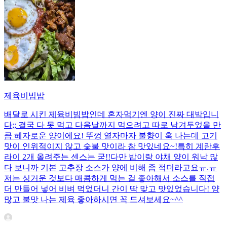
제육비빔밥
배달로 시킨 제육비빔밥인데 혼자먹기엔 양이 진짜 대박입니
다;; 결국 다 못 먹고 다음날까지 먹으려고 따로 남겨두었을 만
큼 혜자로운 양이에요! 뚜껑 열자마자 불향이 훅 나는데 고기
맛이 인위적이지 않고 숯불 맛이라 참 맛있네요~!특히 계란후
라이 2개 올려주는 센스는 굳!! ​다만 밥이랑 야채 양이 워낙 많
다 보니까 기본 고추장 소스가 양에 비해 좀 적더라고요ㅠ.ㅠ
저는 싱거운 것보다 매콤하게 먹는 걸 좋아해서 소스를 직접
더 만들어 넣어 비벼 먹었더니 간이 딱 맞고 맛있었습니다! 양
많고 불맛 나는 제육 좋아하시면 꼭 드셔보세요~^^