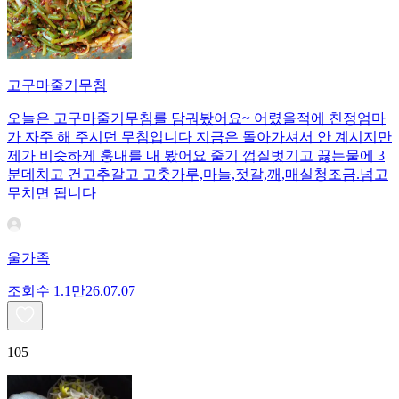
고구마줄기무침
오늘은 고구마줄기무침를 담궈봤어요~ 어렸을적에 친정엄마
가 자주 해 주시던 무침입니다 지금은 돌아가셔서 안 계시지만
제가 비슷하게 훙내를 내 봤어요 줄기 껍질벗기고 끓는물에 3
분데치고 건고추갈고 고춧가루,마늘,젓갈,깨,매실청조금.넘고
무치면 됩니다
울가족
조회수
1.1만
26.07.07
105