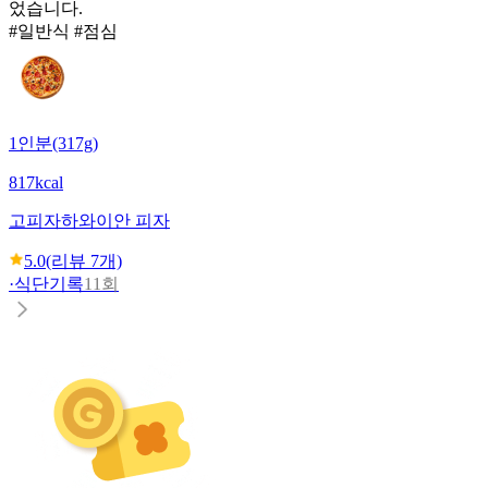
었습니다.
#일반식 #점심
1인분(317g)
817kcal
고피자
하와이안 피자
5.0
(리뷰
7
개)
·
식단기록
11회