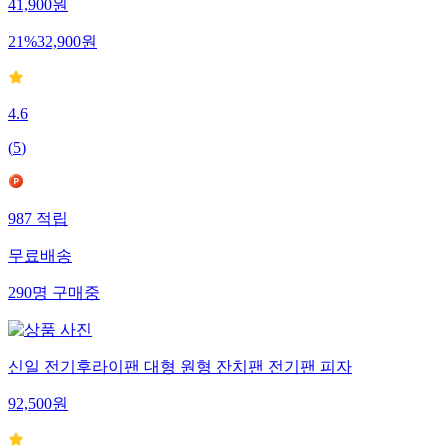
41,900
원
21
%
32,900
원
4.6
(
5
)
987
적립
무료배송
290
명
구매중
신일 전기후라이팬 대형 원형 잔치팬 전기팬 피자
92,500
원