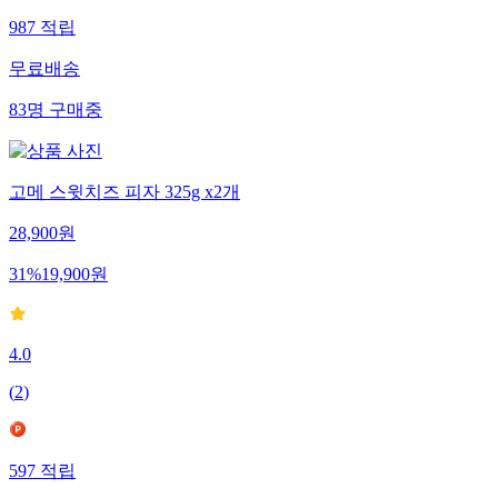
987
적립
무료배송
83
명
구매중
고메 스윗치즈 피자 325g x2개
28,900
원
31
%
19,900
원
4.0
(
2
)
597
적립