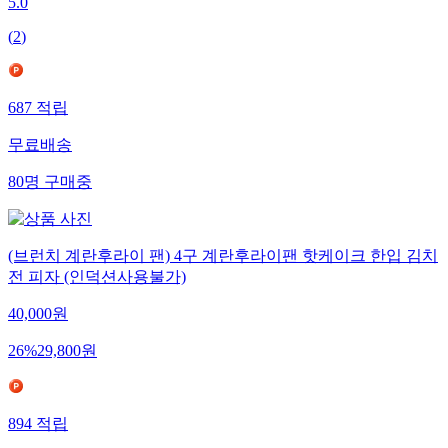
5.0
(
2
)
687
적립
무료배송
80
명
구매중
(브런치 계란후라이 팬) 4구 계란후라이팬 핫케이크 한입 김치
전 피자 (인덕션사용불가)
40,000
원
26
%
29,800
원
894
적립