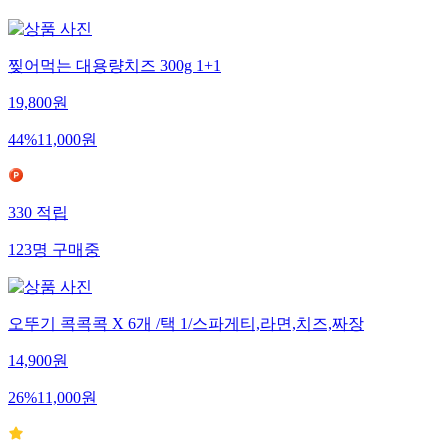
찢어먹는 대용량치즈 300g 1+1
19,800
원
44
%
11,000
원
330
적립
123
명
구매중
오뚜기 콕콕콕 X 6개 /택 1/스파게티,라면,치즈,짜장
14,900
원
26
%
11,000
원