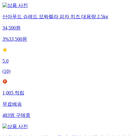
산아푸드 슈레드 모짜렐라 피자 치즈 대용량 2.5kg
34,500
원
3
%
33,500
원
5.0
(
10
)
1,005
적립
무료배송
483
명
구매중