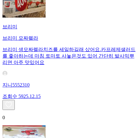
브리미
브리미 모짜렐라
브리미 생모짜렐라치즈를 세일하길래 샀어요.카프레제샐러드
를 좋아하는데 마침 토마토 사놓은것도 있어 간단히 발사믹뿌
리면 아주 맛있어요
지니5552310
조회수
59
25.12.15
0