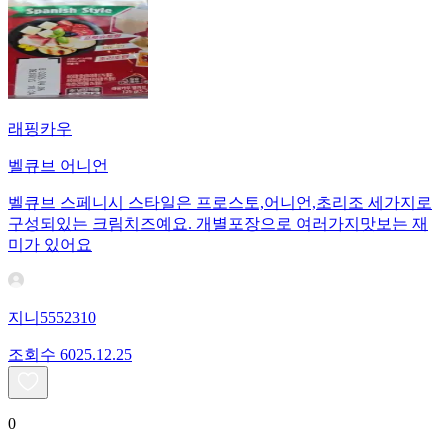
래핑카우
벨큐브 어니언
벨큐브 스페니시 스타일은 프로스토,어니언,초리조 세가지로
구성되있는 크림치즈예요. 개별포장으로 여러가지맛보는 재
미가 있어요
지니5552310
조회수
60
25.12.25
0