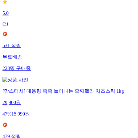
5.0
(
7
)
531
적립
무료배송
228
명
구매중
[맘스터치] 대용량 쭉쭉 늘어나는 모짜렐라 치즈스틱 1kg
29,900
원
47
%
15,990
원
479
적립