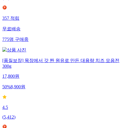
357
적립
무료배송
775
명
구매중
[품질보장] 목장에서 갓 짠 원유로 만든 대용량 치즈 모음전
300g
17,800
원
50
%
8,900
원
4.5
(
5,412
)