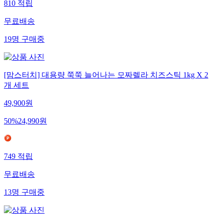
810
적립
무료배송
19
명
구매중
[맘스터치] 대용량 쭉쭉 늘어나는 모짜렐라 치즈스틱 1kg X 2
개 세트
49,900
원
50
%
24,990
원
749
적립
무료배송
13
명
구매중