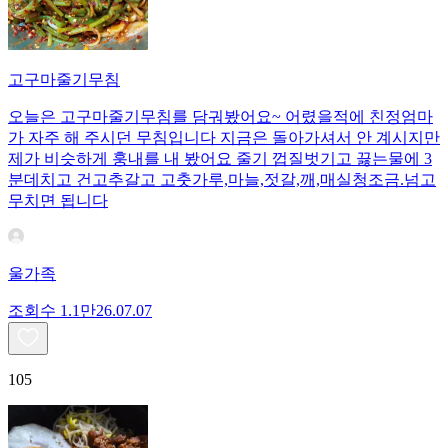
고구마줄기무침
오늘은 고구마줄기무침를 담궈봤어요~ 어렸을적에 친정엄마
가 자주 해 주시던 무침입니다 지금은 돌아가셔서 안 계시지만
제가 비슷하게 훙내를 내 봤어요 줄기 껍질벗기고 끓는물에 3
분데치고 건고추갈고 고춧가루,마늘,젓갈,깨,매실청조금.넘고
무치면 됩니다
울가족
조회수
1.1만
26.07.07
105