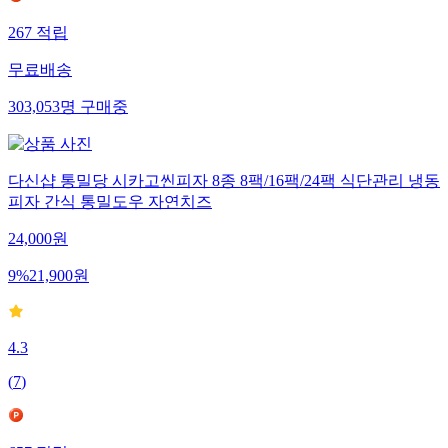
267
적립
무료배송
303,053
명
구매중
다신샵 통밀당 시카고씬피자 8종 8팩/16팩/24팩 식단관리 냉동
피자 간식 통밀도우 자연치즈
24,000
원
9
%
21,900
원
4.3
(
7
)