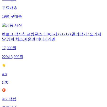
무료배송
19
명
구매중
켈로그 감자칩 프링글스 110g 6개 (2+2+2) 골라담기 / 오리지
날,양파,치즈,매운맛,버터카라멜
17,900
원
22
%
13,900
원
4.8
(
19
)
417
적립