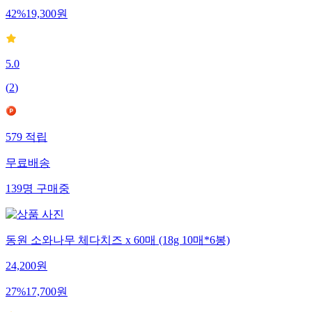
42
%
19,300
원
5.0
(
2
)
579
적립
무료배송
139
명
구매중
동원 소와나무 체다치즈 x 60매 (18g 10매*6봉)
24,200
원
27
%
17,700
원