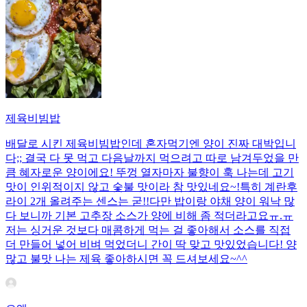
제육비빔밥
배달로 시킨 제육비빔밥인데 혼자먹기엔 양이 진짜 대박입니
다;; 결국 다 못 먹고 다음날까지 먹으려고 따로 남겨두었을 만
큼 혜자로운 양이에요! 뚜껑 열자마자 불향이 훅 나는데 고기
맛이 인위적이지 않고 숯불 맛이라 참 맛있네요~!특히 계란후
라이 2개 올려주는 센스는 굳!! ​다만 밥이랑 야채 양이 워낙 많
다 보니까 기본 고추장 소스가 양에 비해 좀 적더라고요ㅠ.ㅠ
저는 싱거운 것보다 매콤하게 먹는 걸 좋아해서 소스를 직접
더 만들어 넣어 비벼 먹었더니 간이 딱 맞고 맛있었습니다! 양
많고 불맛 나는 제육 좋아하시면 꼭 드셔보세요~^^