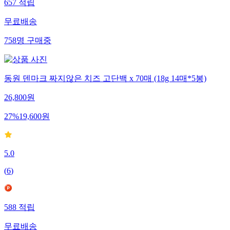
657
적립
무료배송
758
명
구매중
동원 덴마크 짜지않은 치즈 고단백 x 70매 (18g 14매*5봉)
26,800
원
27
%
19,600
원
5.0
(
6
)
588
적립
무료배송