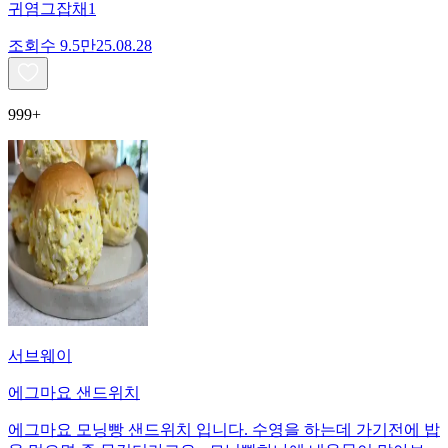
귀염그잡채1
조회수
9.5만
25.08.28
999+
서브웨이
에그마요 샌드위치
에그마요 모닝빵 샌드위치 입니다. 수영을 하는데 가기전에 밥