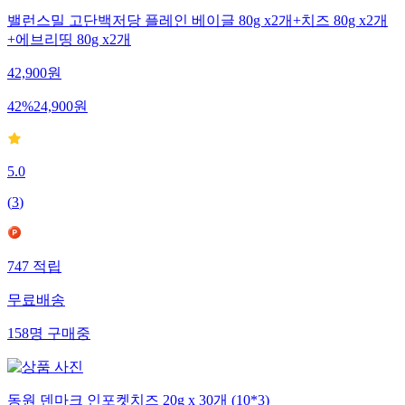
밸런스밀 고단백저당 플레인 베이글 80g x2개+치즈 80g x2개
+에브리띵 80g x2개
42,900
원
42
%
24,900
원
5.0
(
3
)
747
적립
무료배송
158
명
구매중
동원 덴마크 인포켓치즈 20g x 30개 (10*3)