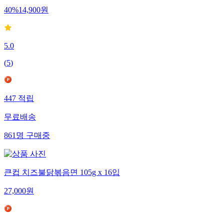
40
%
14,900
원
5.0
(
5
)
447
적립
무료배송
861
명
구매중
큰컵 치즈불닭볶음면 105g x 16입
27,000
원