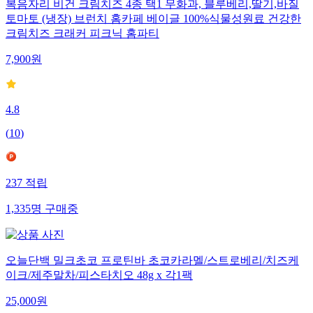
복음자리 비건 크림치즈 4종 택1 무화과, 블루베리,딸기,바질
토마토 (냉장) 브런치 홈카페 베이글 100%식물성원료 건강한
크림치즈 크래커 피크닉 홈파티
7,900
원
4.8
(
10
)
237
적립
1,335
명
구매중
오늘단백 밀크초코 프로틴바 초코카라멜/스트로베리/치즈케
이크/제주말차/피스타치오 48g x 각1팩
25,000
원