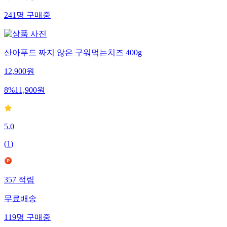
241
명
구매중
산아푸드 짜지 않은 구워먹는치즈 400g
12,900
원
8
%
11,900
원
5.0
(
1
)
357
적립
무료배송
119
명
구매중