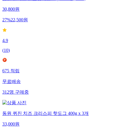
30,800
원
27
%
22,500
원
4.9
(
10
)
675
적립
무료배송
312
명
구매중
동원 퀴진 치즈 크리스피 핫도그 400g x 3개
33,000
원