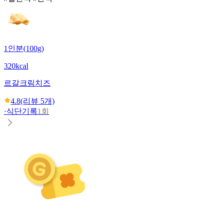
1인분(100g)
320kcal
르갈
크림치즈
4.8
(리뷰
5
개)
·
식단기록
1회