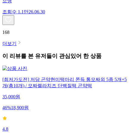
으앵
조회수
1.1만
26.06.30
168
더보기
이 리뷰를 본 유저들이 관심있어 한 상품
[최저가도전] 저당 곤약현미떡마리 쫀득 통모짜외 5종 5개+5
개(총10개) / 모짜렐라치즈 단백질떡 곤약떡
35,000
원
46
%
18,900
원
4.8