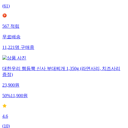
(
61
)
567
적립
무료배송
11,221
명
구매중
대한우리 햄듬뿍 신사 부대찌개 1,350g (라면사리, 치즈사리
증정)
23,900
원
50
%
11,900
원
4.6
(
10
)