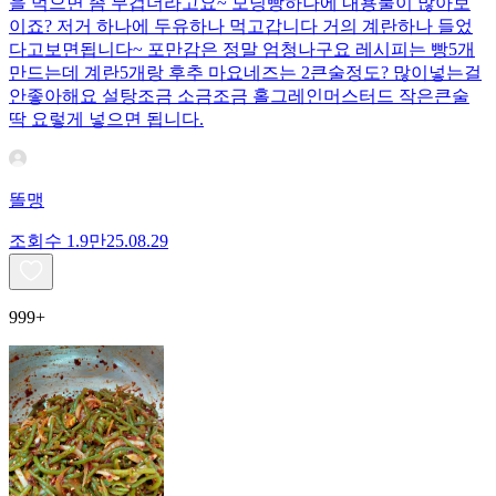
을 먹으면 좀 무겁더라고요~ 모닝빵하나에 내용물이 많아보
이죠? 저거 하나에 두유하나 먹고갑니다 거의 계란하나 들었
다고보면됩니다~ 포만감은 정말 엄청나구요 레시피는 빵5개
만드는데 계란5개랑 후추 마요네즈는 2큰술정도? 많이넣는걸
안좋아해요 설탕조금 소금조금 홀그레인머스터드 작은큰술
딱 요렇게 넣으면 됩니다.
똘맹
조회수
1.9만
25.08.29
999+