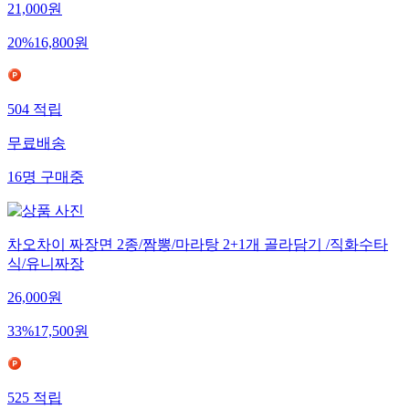
21,000
원
20
%
16,800
원
504
적립
무료배송
16
명
구매중
차오차이 짜장면 2종/짬뽕/마라탕 2+1개 골라담기 /직화수타
식/유니짜장
26,000
원
33
%
17,500
원
525
적립