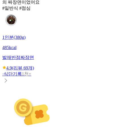
의 짜장면이었어요
#일반식 #점심
1인분(380g)
485kcal
발재반점
짜장면
4.9
(리뷰
69
개)
·
식단기록
1천+