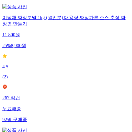
미담채 짜장분말 1kg (50인분) 대용량 짜장가루 소스 춘장 짜
장면 만들기
11,800
원
25
%
8,900
원
4.5
(
2
)
267
적립
무료배송
92
명
구매중