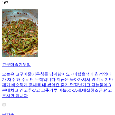
167
고구마줄기무침
오늘은 고구마줄기무침를 담궈봤어요~ 어렸을적에 친정엄마
가 자주 해 주시던 무침입니다 지금은 돌아가셔서 안 계시지만
제가 비슷하게 훙내를 내 봤어요 줄기 껍질벗기고 끓는물에 3
분데치고 건고추갈고 고춧가루,마늘,젓갈,깨,매실청조금.넘고
무치면 됩니다
울가족