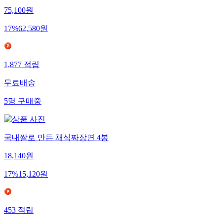
75,100
원
17
%
62,580
원
1,877
적립
무료배송
5
명
구매중
국내쌀로 만든 채식짜장면 4봉
18,140
원
17
%
15,120
원
453
적립