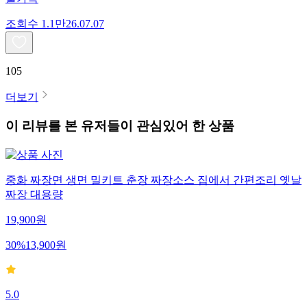
조회수
1.1만
26.07.07
105
더보기
이 리뷰를 본 유저들이 관심있어 한 상품
중화 짜장면 생면 밀키트 춘장 짜장소스 집에서 간편조리 옛날
짜장 대용량
19,900
원
30
%
13,900
원
5.0