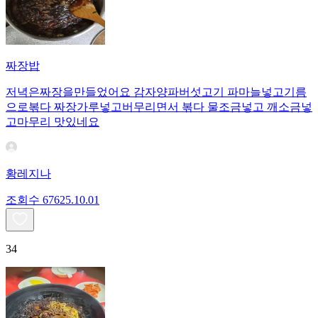
짜장밥
저녁은짜장을만들었어요 감자양파버섯고기 파마늘넣고기름
으로볶다 짜장가루넣고버무리면서 볶다 물조금넣고 깨소금넣
고마무리 맛있네요
황레지나
조회수
676
25.10.01
34