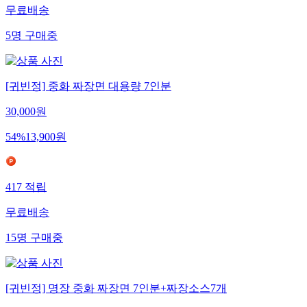
무료배송
5
명
구매중
[귀빈정] 중화 짜장면 대용량 7인분
30,000
원
54
%
13,900
원
417
적립
무료배송
15
명
구매중
[귀빈정] 명장 중화 짜장면 7인분+짜장소스7개