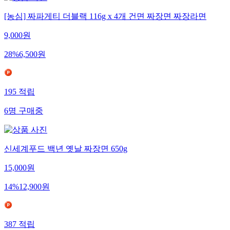
[농심] 짜파게티 더블랙 116g x 4개 건면 짜장면 짜장라면
9,000
원
28
%
6,500
원
195
적립
6
명
구매중
신세계푸드 백년 옛날 짜장면 650g
15,000
원
14
%
12,900
원
387
적립