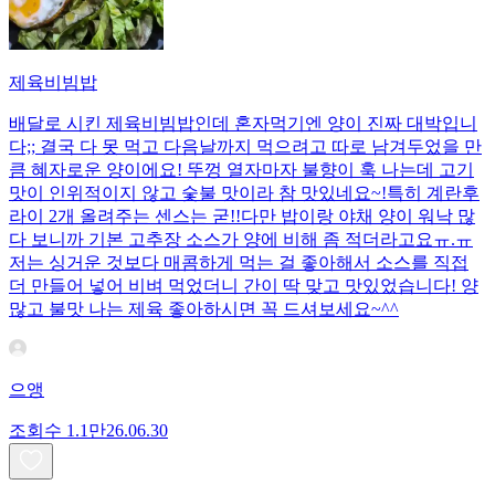
제육비빔밥
배달로 시킨 제육비빔밥인데 혼자먹기엔 양이 진짜 대박입니
다;; 결국 다 못 먹고 다음날까지 먹으려고 따로 남겨두었을 만
큼 혜자로운 양이에요! 뚜껑 열자마자 불향이 훅 나는데 고기
맛이 인위적이지 않고 숯불 맛이라 참 맛있네요~!특히 계란후
라이 2개 올려주는 센스는 굳!! ​다만 밥이랑 야채 양이 워낙 많
다 보니까 기본 고추장 소스가 양에 비해 좀 적더라고요ㅠ.ㅠ
저는 싱거운 것보다 매콤하게 먹는 걸 좋아해서 소스를 직접
더 만들어 넣어 비벼 먹었더니 간이 딱 맞고 맛있었습니다! 양
많고 불맛 나는 제육 좋아하시면 꼭 드셔보세요~^^
으앵
조회수
1.1만
26.06.30