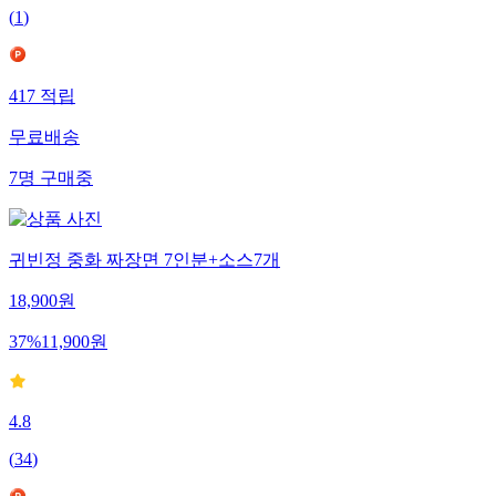
(
1
)
417
적립
무료배송
7
명
구매중
귀빈정 중화 짜장면 7인분+소스7개
18,900
원
37
%
11,900
원
4.8
(
34
)