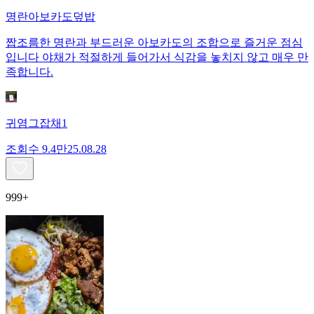
명란아보카도덮밥
짭조름한 명란과 부드러운 아보카도의 조합으로 즐거운 점심
입니다 야채가 적절하게 들어가서 식감을 놓치지 않고 매우 만
족합니다.
귀염그잡채1
조회수
9.4만
25.08.28
999+