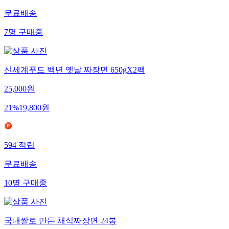
무료배송
7
명
구매중
신세계푸드 백년 옛날 짜장면 650gX2팩
25,000
원
21
%
19,800
원
594
적립
무료배송
10
명
구매중
국내쌀로 만든 채식짜장면 24봉