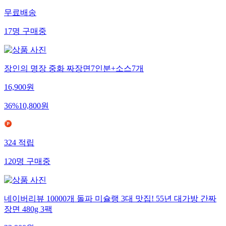
무료배송
17
명
구매중
장인의 명장 중화 짜장면7인분+소스7개
16,900
원
36
%
10,800
원
324
적립
120
명
구매중
네이버리뷰 10000개 돌파 미슐랭 3대 맛집! 55년 대가방 간짜
장면 480g 3팩