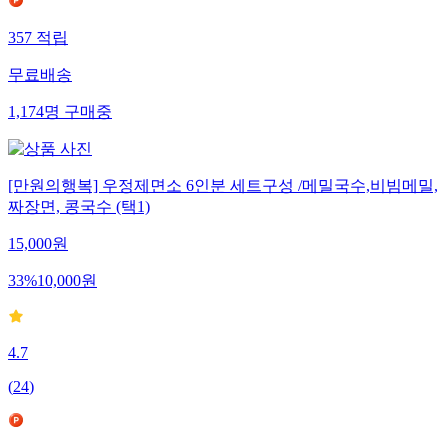
357
적립
무료배송
1,174
명
구매중
[만원의행복] 우정제면소 6인분 세트구성 /메밀국수,비빔메밀,
짜장면, 콩국수 (택1)
15,000
원
33
%
10,000
원
4.7
(
24
)