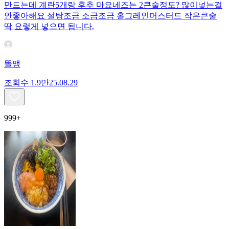
만드는데 계란5개랑 후추 마요네즈는 2큰술정도? 많이넣는걸
안좋아해요 설탕조금 소금조금 홀그레인머스터드 작은큰술
딱 요렇게 넣으면 됩니다.
똘맹
조회수
1.9만
25.08.29
999+