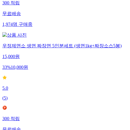
300
적립
무료배송
1,974
명
구매중
우정제면소 생면 짜장면 5인분세트 (생면1kg+짜장소스5봉)
15,000
원
33
%
10,000
원
5.0
(
5
)
300
적립
무료배송