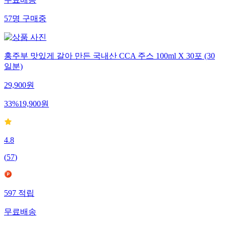
무료배송
57
명
구매중
홍주부 맛있게 갈아 만든 국내산 CCA 주스 100ml X 30포 (30
일분)
29,900
원
33
%
19,900
원
4.8
(
57
)
597
적립
무료배송