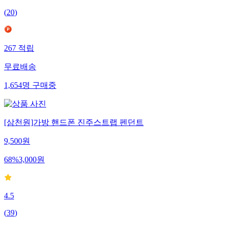
(
20
)
267
적립
무료배송
1,654
명
구매중
[삼천원]가방 핸드폰 진주스트랩 펜던트
9,500
원
68
%
3,000
원
4.5
(
39
)