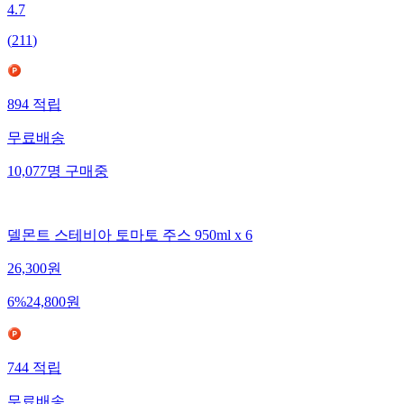
4.7
(
211
)
894
적립
무료배송
10,077
명
구매중
델몬트 스테비아 토마토 주스 950ml x 6
26,300
원
6
%
24,800
원
744
적립