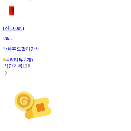
1잔(100ml)
30kcal
착한푸드
깔라만시
4.8
(리뷰
8
개)
·
식단기록
13회