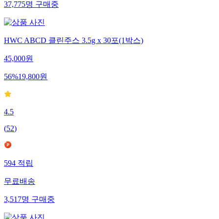
37,775
명
구매중
HWC ABCD 클린주스 3.5g x 30포(1박스)
45,000
원
56
%
19,800
원
4.5
(
52
)
594
적립
무료배송
3,517
명
구매중