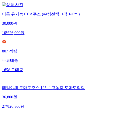
이롬 유기농 CCA주스 (수량선택, 1팩 140ml)
30,000
원
10
%
26,900
원
807
적립
무료배송
16
명
구매중
매일야채 토마토주스 125ml 고농축 토마토의힘
36,800
원
27
%
26,800
원