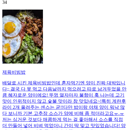
34
제육비빔밥
배달로 시킨 제육비빔밥인데 혼자먹기엔 양이 진짜 대박입니
다;; 결국 다 못 먹고 다음날까지 먹으려고 따로 남겨두었을 만
큼 혜자로운 양이에요! 뚜껑 열자마자 불향이 훅 나는데 고기
맛이 인위적이지 않고 숯불 맛이라 참 맛있네요~!특히 계란후
라이 2개 올려주는 센스는 굳!! ​다만 밥이랑 야채 양이 워낙 많
다 보니까 기본 고추장 소스가 양에 비해 좀 적더라고요ㅠ.ㅠ
저는 싱거운 것보다 매콤하게 먹는 걸 좋아해서 소스를 직접
더 만들어 넣어 비벼 먹었더니 간이 딱 맞고 맛있었습니다! 양