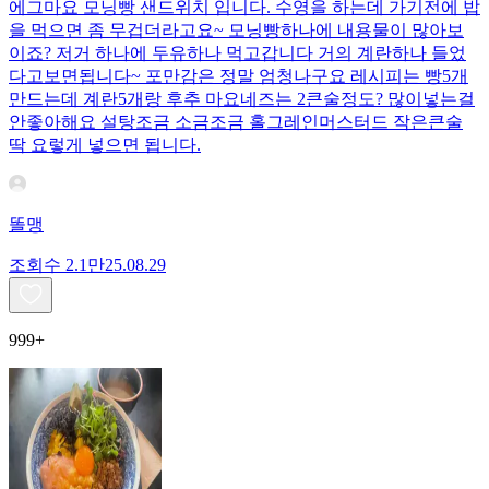
에그마요 모닝빵 샌드위치 입니다. 수영을 하는데 가기전에 밥
을 먹으면 좀 무겁더라고요~ 모닝빵하나에 내용물이 많아보
이죠? 저거 하나에 두유하나 먹고갑니다 거의 계란하나 들었
다고보면됩니다~ 포만감은 정말 엄청나구요 레시피는 빵5개
만드는데 계란5개랑 후추 마요네즈는 2큰술정도? 많이넣는걸
안좋아해요 설탕조금 소금조금 홀그레인머스터드 작은큰술
딱 요렇게 넣으면 됩니다.
똘맹
조회수
2.1만
25.08.29
999+