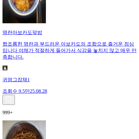
명란아보카도덮밥
짭조름한 명란과 부드러운 아보카도의 조합으로 즐거운 점심
입니다 야채가 적절하게 들어가서 식감을 놓치지 않고 매우 만
족합니다.
귀염그잡채1
조회수
9.5만
25.08.28
999+