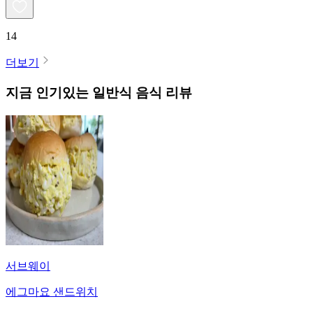
14
더보기
지금 인기있는
일반식
음식 리뷰
서브웨이
에그마요 샌드위치