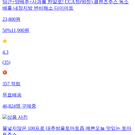
당근+양배추+사과를 한알로! CCA정(90정) 클렌즈주스 독소
배출 내장지방 변비해소 다이어트
23,800
원
50
%
11,900
원
4.3
(
35
)
357
적립
무료배송
46,824
명
구매중
물넣지않은 100프로 대추방울토마토즙 예쁜오늘 맛있는 토마