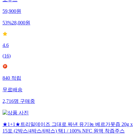
토주스
59,900
원
53
%
28,000
원
4.6
(
16
)
840
적립
무료배송
2,716
명
구매중
★1+1★트리밀데이즈 그대로 짜낸 유기농 베르가못즙 20g x
15포 (2박스/4박스/6박스) 택1 / 100% NFC 원액 착즙주스