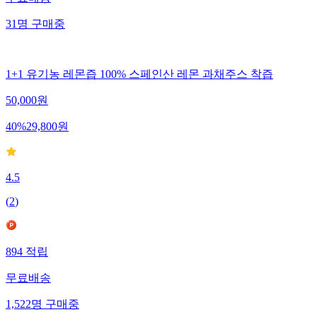
무료배송
31
명
구매중
1+1 유기농 레몬즙 100% 스페인산 레몬 과채주스 착즙
50,000
원
40
%
29,800
원
4.5
(
2
)
894
적립
무료배송
1,522
명
구매중