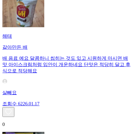
해태
갈아만든 배
배 음료 예요 달콤하니 씹히는 것도 있고 시원하게 마시면 배
맛 아이스크림처럼 입안이 개운하네요 단맛은 적당히 달고 후
식으로 적당해요
살빼요
조회수
62
26.01.17
0