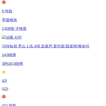
0
적립
무료배송
2,939
명
구매중
가야농장 주스 1.5L 4개 모음전 토마토/알로에/복숭아
14,900
원
30
%
10,500
원
4.9
(
12
)