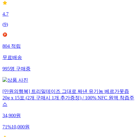
4.7
(
9
)
804
적립
무료배송
995
명
구매중
[만원의행복] 트리밀데이즈 그대로 짜낸 유기농 베르가못즙
20g x 15포 (2개 구매시 1개 추가증정) / 100% NFC 원액 착즙주
스
34,900
원
71
%
10,000
원