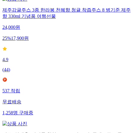
제주감귤주스 3종 한라봉 천혜향 청귤 착즙주스 8 병기준 제주
향 330ml 기념품 여행선물
24,000
원
25
%
17,900
원
4.9
(
44
)
537
적립
무료배송
1,258
명
구매중