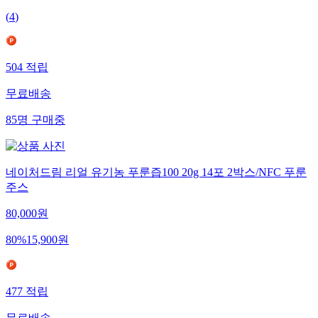
(
4
)
504
적립
무료배송
85
명
구매중
네이처드림 리얼 유기농 푸룬즙100 20g 14포 2박스/NFC 푸룬
주스
80,000
원
80
%
15,900
원
477
적립