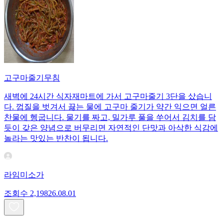
고구마줄기무침
새벽에 24시간 식자재마트에 가서 고구마줄기 3단을 샀습니
다. 껍질을 벗겨서 끓는 물에 고구마 줄기가 약간 익으면 얼른
찬물에 헹굽니다. 물기를 짜고, 밀가루 풀을 쑤어서 김치를 담
듯이 갖은 양념으로 버무리면 자연적인 단맛과 아삭한 식감에
놀라는 맛있는 반찬이 됩니다.
라임미소가
조회수
2,198
26.08.01