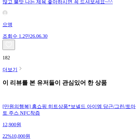
많고 불맛 나는 제육 좋아하시면 꼭 드셔보세요~^^
으앵
조회수
1.2만
26.06.30
182
더보기
이 리뷰를 본 유저들이 관심있어 한 상품
[만원의행복] 홈쇼핑 히트상품*보넬드 아이엠 당근/그린/토마
토 주스 NFC착즙
12,900
원
22
%
10,000
원