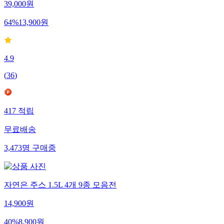
39,000
원
64
%
13,900
원
4.9
(
36
)
417
적립
무료배송
3,473
명
구매중
자연은 주스 1.5L 4개 9종 모음전
14,900
원