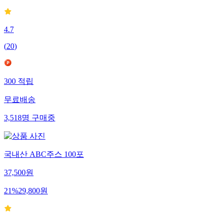
4.7
(
20
)
300
적립
무료배송
3,518
명
구매중
국내산 ABC주스 100포
37,500
원
21
%
29,800
원