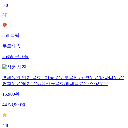
5.0
(
4
)
858
적립
무료배송
269
명
구매중
연세유업 인기 음료 · 가공우유 모음전 /초코우유/바나나우유/
커피우유/딸기우유/유산균음료/과채음료/주스/a2우유
15,900
원
44
%
8,900
원
4.8