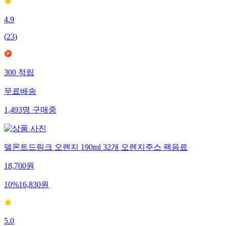
4.9
(
23
)
300
적립
무료배송
1,493
명
구매중
델몬트드링크 오렌지 190ml 32개 오렌지주스 팩음료
18,700
원
10
%
16,830
원
5.0