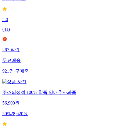
40
%
8,900
원
5.0
(
41
)
267
적립
무료배송
921
명
구매중
주스의정석 100% 착즙 양배추사과즙
56,900
원
50
%
28,620
원