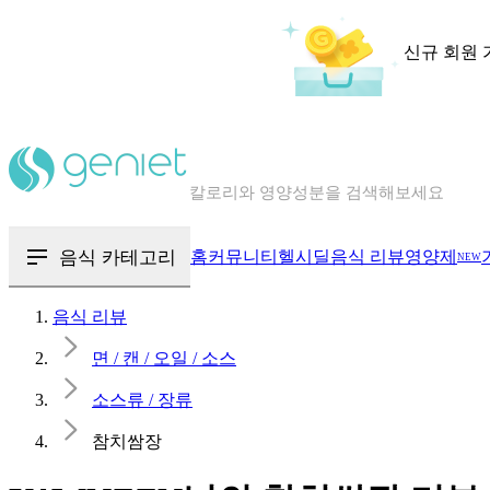
신규 회원 
칼로리와 영양성분을 검색해보세요
혈당 · 다이어트 음식 검색해보세요
음식 카테고리
홈
커뮤니티
헬시딜
음식 리뷰
영양제
NEW
음식 · 영양제 리뷰를 찾아보세요
음식 리뷰
면 / 캔 / 오일 / 소스
소스류 / 장류
참치쌈장