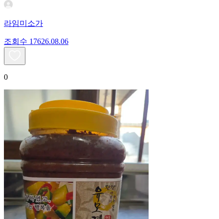
라임미소가
조회수
176
26.08.06
0