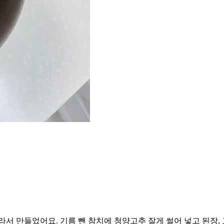
서 만들었어요. 기름 뺀 참치에 청양고추 잘게 썰어 넣고 된장, 