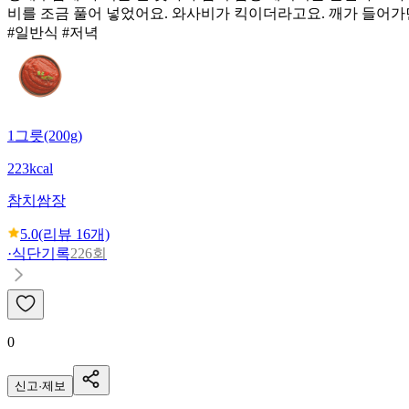
비를 조금 풀어 넣었어요. 와사비가 킥이더라고요. 깨가 들어가
#일반식 #저녁
1그릇(200g)
223kcal
참치쌈장
5.0
(리뷰
16
개)
·
식단기록
226회
0
신고·제보