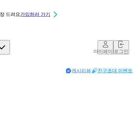
0장
드려요
가입하러 가기
마이페이지
로그인
캐시리뷰
친구초대 이벤트