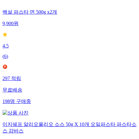
백설 파스타 면 500g x2개
9,900
원
4.5
(
6
)
297
적립
무료배송
198
명
구매중
이지쉐프 알리오올리오 소스 50g X 10개 오일파스타 파스타소
스 감바스