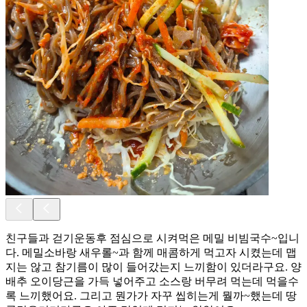
친구들과 걷기운동후 점심으로 시켜먹은 메밀 비빔국수~입니
다. 메밀소바랑 새우롤~과 함께 매콤하게 먹고자 시켰는데 맵
지는 않고 참기름이 많이 들어갔는지 느끼함이 있더라구요. 양
배추 오이당근을 가득 넣어주고 소스랑 버무려 먹는데 먹을수
록 느끼했어요. 그리고 뭔가가 자꾸 씹히는게 뭘까~했는데 땅