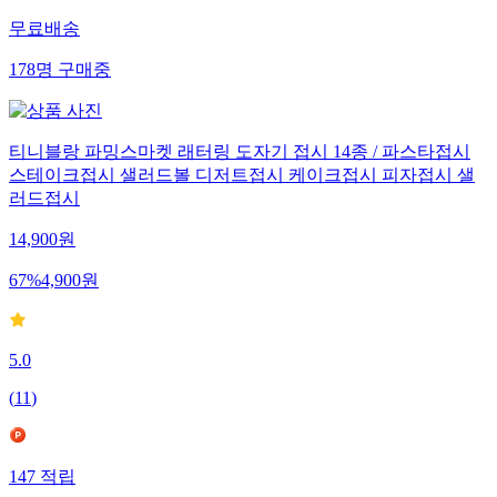
무료배송
178
명
구매중
티니블랑 파밍스마켓 래터링 도자기 접시 14종 / 파스타접시
스테이크접시 샐러드볼 디저트접시 케이크접시 피자접시 샐
러드접시
14,900
원
67
%
4,900
원
5.0
(
11
)
147
적립