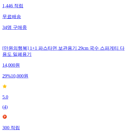
1,446
적립
무료배송
34
명
구매중
[만원의행복] 1+1 파스타면 보관용기 29cm 국수 스파게티 다
용도 밀폐용기
14,000
원
29
%
10,000
원
5.0
(
4
)
300
적립