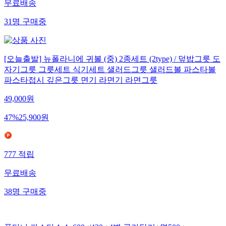
무료배송
31
명
구매중
[오늘출발] 뉴폴라니에 귀볼 (중) 2종세트 (2type) / 덮밥그릇 도
자기그릇 그릇세트 식기세트 샐러드그릇 샐러드볼 파스타볼
파스타접시 깊은그릇 면기 라면기 라면그릇
49,000
원
47
%
25,900
원
777
적립
무료배송
38
명
구매중