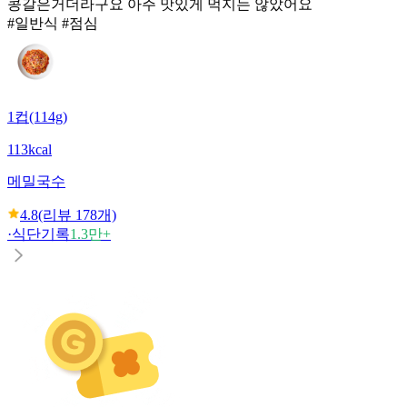
콩갈은거더라구요 아주 맛있게 먹지는 않았어요
#일반식 #점심
1컵(114g)
113kcal
메밀국수
4.8
(리뷰
178
개)
·
식단기록
1.3만+