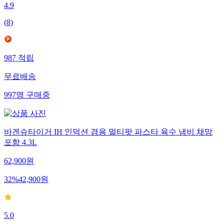
4.9
(
8
)
987
적립
무료배송
997
명
구매중
바겐슈타이거 IH 인덕션 겸용 멀티팟 파스타 육수 냄비 채망
포함 4.3L
62,900
원
32
%
42,900
원
5.0