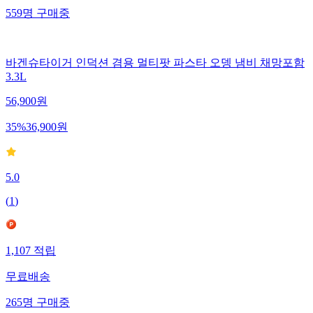
559
명
구매중
바겐슈타이거 인덕션 겸용 멀티팟 파스타 오뎅 냄비 채망포함
3.3L
56,900
원
35
%
36,900
원
5.0
(
1
)
1,107
적립
무료배송
265
명
구매중