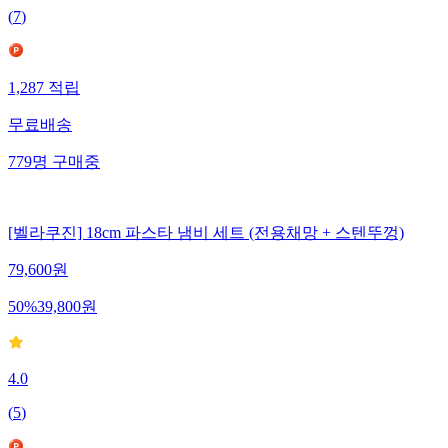
(
7
)
1,287
적립
무료배송
779
명
구매중
[벨라쿠진] 18cm 파스타 냄비 세트 (전용채망 + 스텐뚜껑)
79,600
원
50
%
39,800
원
4.0
(
5
)