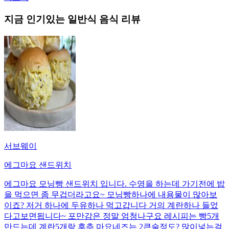
지금 인기있는
일반식
음식 리뷰
서브웨이
에그마요 샌드위치
에그마요 모닝빵 샌드위치 입니다. 수영을 하는데 가기전에 밥
을 먹으면 좀 무겁더라고요~ 모닝빵하나에 내용물이 많아보
이죠? 저거 하나에 두유하나 먹고갑니다 거의 계란하나 들었
다고보면됩니다~ 포만감은 정말 엄청나구요 레시피는 빵5개
만드는데 계란5개랑 후추 마요네즈는 2큰술정도? 많이넣는걸