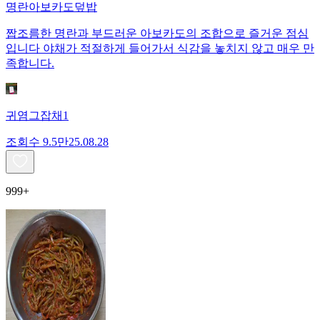
명란아보카도덮밥
짭조름한 명란과 부드러운 아보카도의 조합으로 즐거운 점심
입니다 야채가 적절하게 들어가서 식감을 놓치지 않고 매우 만
족합니다.
귀염그잡채1
조회수
9.5만
25.08.28
999+