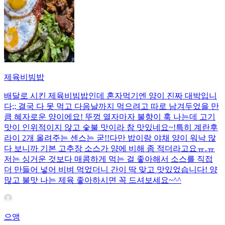
제육비빔밥
배달로 시킨 제육비빔밥인데 혼자먹기엔 양이 진짜 대박입니
다;; 결국 다 못 먹고 다음날까지 먹으려고 따로 남겨두었을 만
큼 혜자로운 양이에요! 뚜껑 열자마자 불향이 훅 나는데 고기
맛이 인위적이지 않고 숯불 맛이라 참 맛있네요~!특히 계란후
라이 2개 올려주는 센스는 굳!! ​다만 밥이랑 야채 양이 워낙 많
다 보니까 기본 고추장 소스가 양에 비해 좀 적더라고요ㅠ.ㅠ
저는 싱거운 것보다 매콤하게 먹는 걸 좋아해서 소스를 직접
더 만들어 넣어 비벼 먹었더니 간이 딱 맞고 맛있었습니다! 양
많고 불맛 나는 제육 좋아하시면 꼭 드셔보세요~^^
으앵