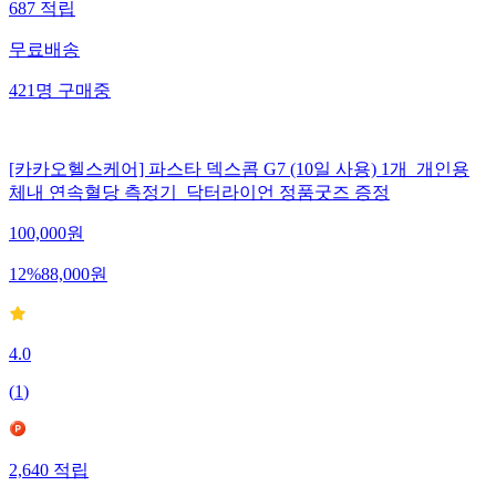
687
적립
무료배송
421
명
구매중
[카카오헬스케어] 파스타 덱스콤 G7 (10일 사용) 1개_개인용
체내 연속혈당 측정기_닥터라이언 정품굿즈 증정
100,000
원
12
%
88,000
원
4.0
(
1
)
2,640
적립