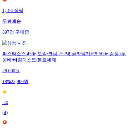
1,194
적립
무료배송
397
명
구매중
파스타소스 430g 오일/크림 2+2병 골라담기+면 500g 증정 /투
움바/바질페스토/볼로네제
28,000
원
18
%
22,900
원
5.0
(
4
)