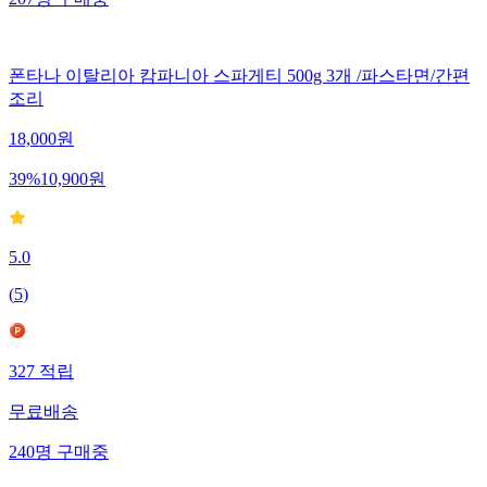
207
명
구매중
폰타나 이탈리아 캄파니아 스파게티 500g 3개 /파스타면/간편
조리
18,000
원
39
%
10,900
원
5.0
(
5
)
327
적립
무료배송
240
명
구매중