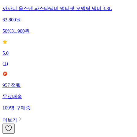
까사니 올스텐 파스타냄비 멀티팟 오뎅탕 냄비 3.3L
63,800
원
50
%
31,900
원
5.0
(
1
)
957
적립
무료배송
109
명
구매중
더보기