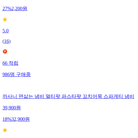
27
%
2,200
원
5.0
(
16
)
66
적립
986
명
구매중
까사니 면삶는 냄비 멀티팟 파스타팟 꼬치어묵 스파게티 냄비
39,900
원
18
%
32,900
원