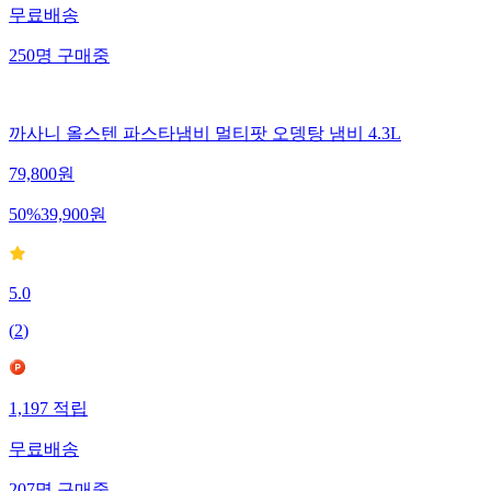
무료배송
250
명
구매중
까사니 올스텐 파스타냄비 멀티팟 오뎅탕 냄비 4.3L
79,800
원
50
%
39,900
원
5.0
(
2
)
1,197
적립
무료배송