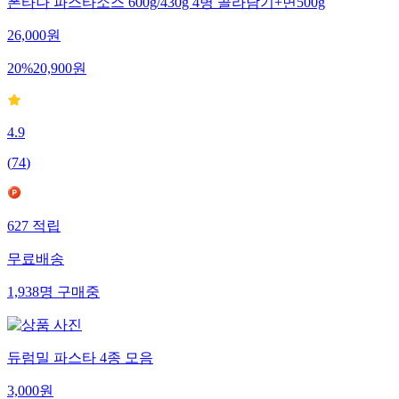
폰타나 파스타소스 600g/430g 4병 골라담기+면500g
26,000
원
20
%
20,900
원
4.9
(
74
)
627
적립
무료배송
1,938
명
구매중
듀럼밀 파스타 4종 모음
3,000
원