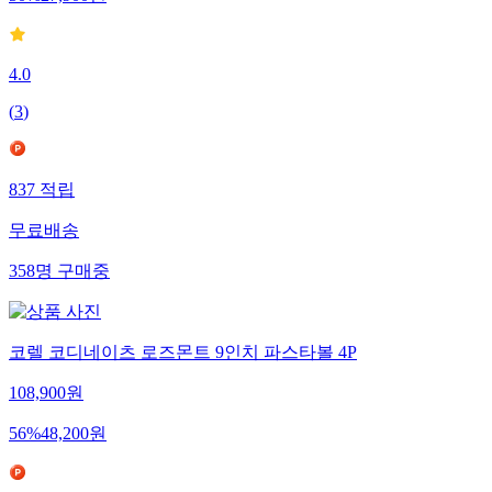
50
%
27,900
원
4.0
(
3
)
837
적립
무료배송
358
명
구매중
코렐 코디네이츠 로즈몬트 9인치 파스타볼 4P
108,900
원
56
%
48,200
원