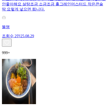
안좋아해요 설탕조금 소금조금 홀그레인머스터드 작은큰술
딱 요렇게 넣으면 됩니다.
똘맹
조회수
2만
25.08.29
999+