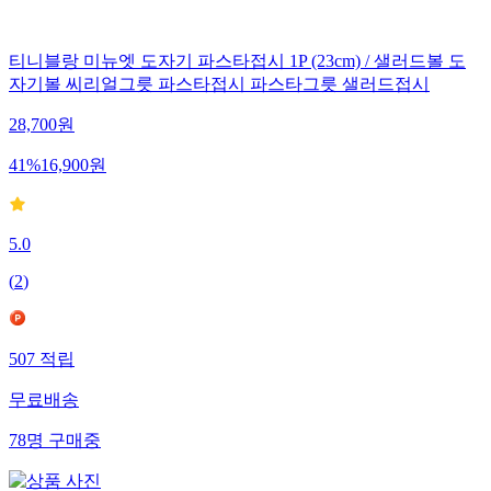
티니블랑 미뉴엣 도자기 파스타접시 1P (23cm) / 샐러드볼 도
자기볼 씨리얼그릇 파스타접시 파스타그릇 샐러드접시
28,700
원
41
%
16,900
원
5.0
(
2
)
507
적립
무료배송
78
명
구매중