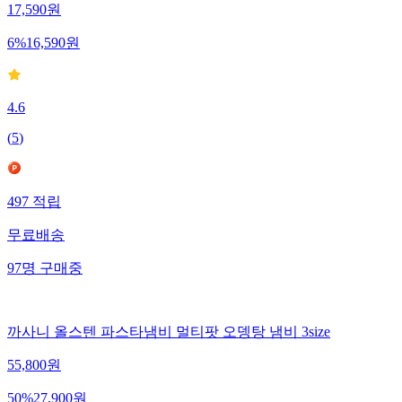
17,590
원
6
%
16,590
원
4.6
(
5
)
497
적립
무료배송
97
명
구매중
까사니 올스텐 파스타냄비 멀티팟 오뎅탕 냄비 3size
55,800
원