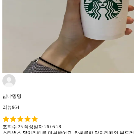
냠냐밍밍
리뷰964
조회수 25
작성일자 26.05.28
스타벅스 말차라떼를 마셔봤어요. 쌉싸름한 말차라떼와 부드러운