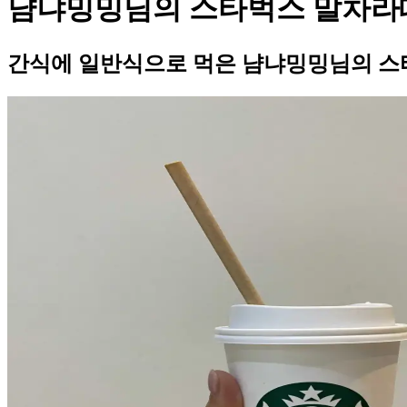
냠냐밍밍님의 스타벅스 말차라
간식에 일반식으로 먹은 냠냐밍밍님의 스