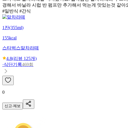
경해서 바닐라 시럽 반 펌프만 추가해서 먹는게 맛있는것 같아
#일반식 #간식
1잔(355ml)
155kcal
스타벅스
말차라떼
4.8
(리뷰
125
개)
·
식단기록
469회
0
신고·제보