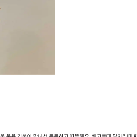
 우유 거품이 만나서 든든하고 따뜻해요. 배고플때 말차라떼 한