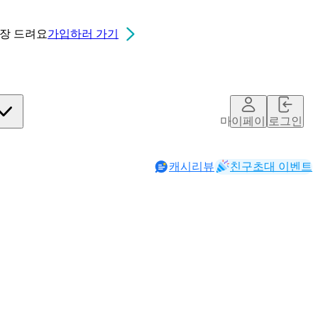
0장
드려요
가입하러 가기
마이페이지
로그인
캐시리뷰
친구초대 이벤트