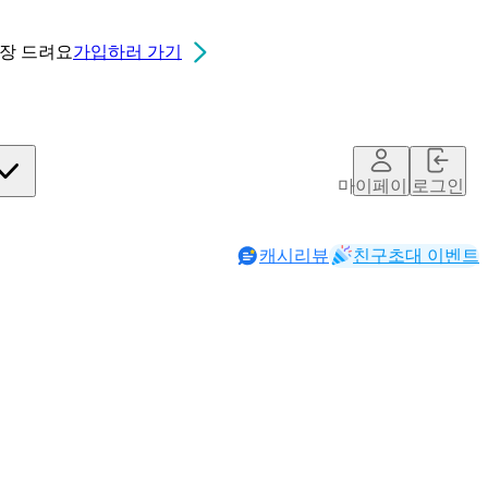
0장
드려요
가입하러 가기
마이페이지
로그인
캐시리뷰
친구초대 이벤트