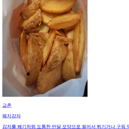
교촌
웨지감자
감자를 쐐기처럼 도톰한 반달 모양으로 썰어서 튀기거나 구워 