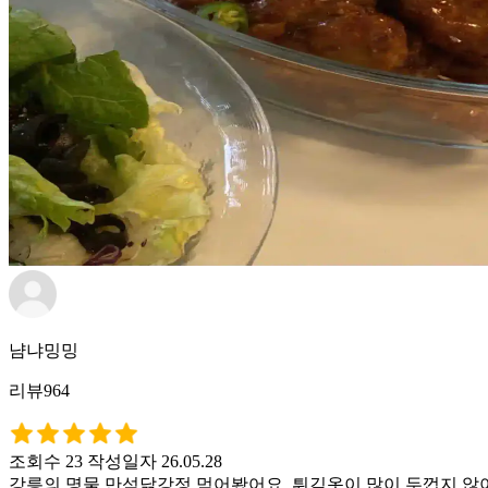
냠냐밍밍
리뷰964
조회수 23
작성일자 26.05.28
강릉의 명물 만석닭강정 먹어봤어요. 튀김옷이 많이 두껍지 않