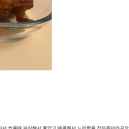
아서 씹을때 파삭해서 좋았고 매콤해서 느끼함을 잡아주더라구요.