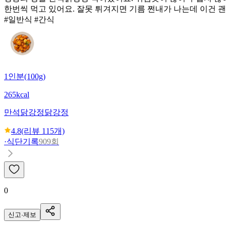
한번씩 먹고 있어요. 잘못 튀겨지면 기름 쩐내가 나는데 이건 
#일반식 #간식
1인분(100g)
265kcal
만석닭강정
닭강정
4.8
(리뷰
115
개)
·
식단기록
909회
0
신고·제보