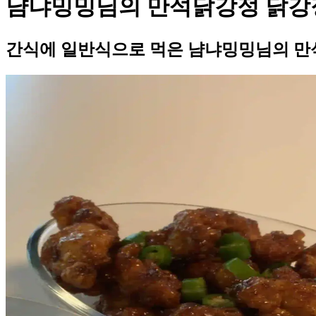
냠냐밍밍님의 만석닭강정 닭강
간식에 일반식으로 먹은 냠냐밍밍님의 만