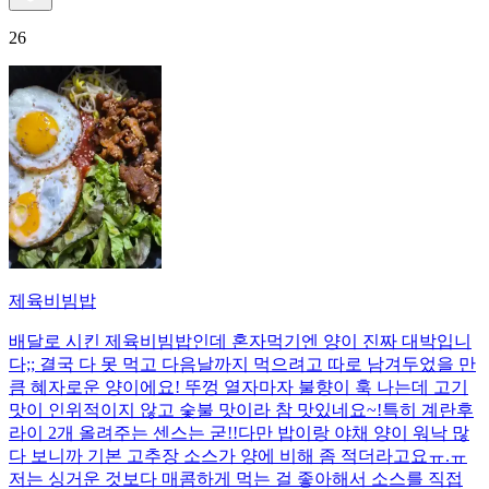
26
제육비빔밥
배달로 시킨 제육비빔밥인데 혼자먹기엔 양이 진짜 대박입니
다;; 결국 다 못 먹고 다음날까지 먹으려고 따로 남겨두었을 만
큼 혜자로운 양이에요! 뚜껑 열자마자 불향이 훅 나는데 고기
맛이 인위적이지 않고 숯불 맛이라 참 맛있네요~!특히 계란후
라이 2개 올려주는 센스는 굳!! ​다만 밥이랑 야채 양이 워낙 많
다 보니까 기본 고추장 소스가 양에 비해 좀 적더라고요ㅠ.ㅠ
저는 싱거운 것보다 매콤하게 먹는 걸 좋아해서 소스를 직접