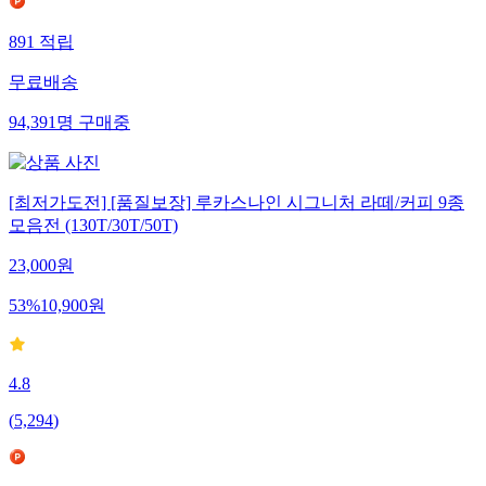
891
적립
무료배송
94,391
명
구매중
[최저가도전] [품질보장] 루카스나인 시그니처 라떼/커피 9종
모음전 (130T/30T/50T)
23,000
원
53
%
10,900
원
4.8
(
5,294
)