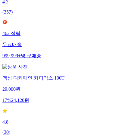
4.7
(
357
)
462
적립
무료배송
999,999+
명
구매중
맥심 디카페인 커피믹스 100T
29,000
원
17
%
24,120
원
4.8
(
30
)