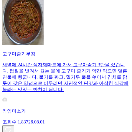
고구마줄기무침
새벽에 24시간 식자재마트에 가서 고구마줄기 3단을 샀습니
다. 껍질을 벗겨서 끓는 물에 고구마 줄기가 약간 익으면 얼른
찬물에 헹굽니다. 물기를 짜고, 밀가루 풀을 쑤어서 김치를 담
듯이 갖은 양념으로 버무리면 자연적인 단맛과 아삭한 식감에
놀라는 맛있는 반찬이 됩니다.
라임미소가
조회수
1,837
26.08.01