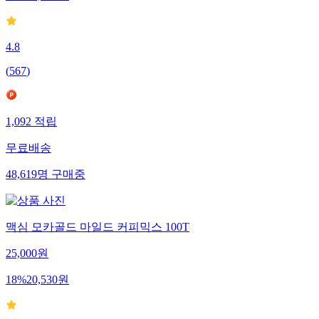
4.8
(
567
)
1,092
적립
무료배송
48,619
명
구매중
맥심 모카골드 마일드 커피믹스 100T
25,000
원
18
%
20,530
원