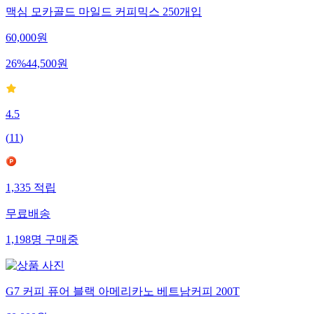
맥심 모카골드 마일드 커피믹스 250개입
60,000
원
26
%
44,500
원
4.5
(
11
)
1,335
적립
무료배송
1,198
명
구매중
G7 커피 퓨어 블랙 아메리카노 베트남커피 200T