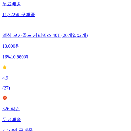
무료배송
11,722
명
구매중
맥심 모카골드 커피믹스 40T (20개입x2개)
13,000
원
16
%
10,880
원
4.9
(
27
)
326
적립
무료배송