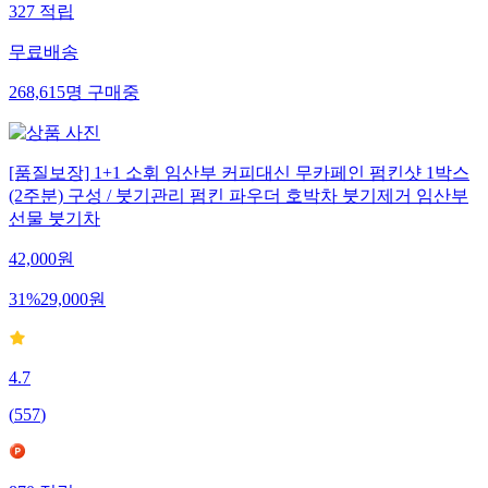
327
적립
무료배송
268,615
명
구매중
[품질보장] 1+1 소휘 임산부 커피대신 무카페인 펌킨샷 1박스
(2주분) 구성 / 붓기관리 펌킨 파우더 호박차 붓기제거 임산부
선물 붓기차
42,000
원
31
%
29,000
원
4.7
(
557
)