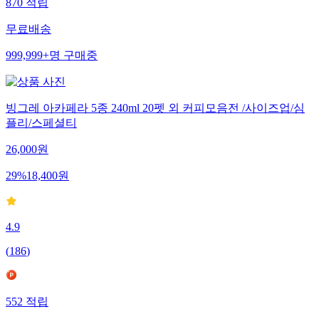
870
적립
무료배송
999,999+
명
구매중
빙그레 아카페라 5종 240ml 20펫 외 커피모음전 /사이즈업/심
플리/스페셜티
26,000
원
29
%
18,400
원
4.9
(
186
)
552
적립