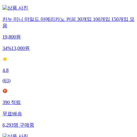
카누 미니 마일드 아메리카노 커피 30개입 100개입 150개입 모
음
19,800
원
34
%
13,000
원
4.8
(
63
)
390
적립
무료배송
6,293
명
구매중