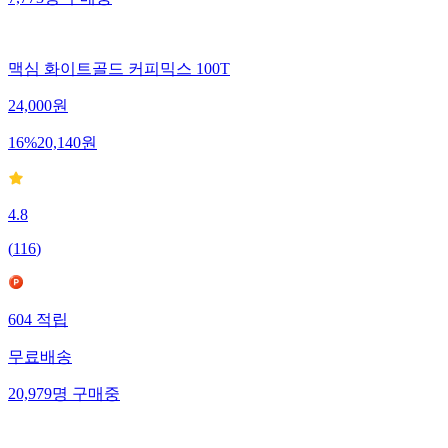
7,773
명
구매중
맥심 화이트골드 커피믹스 100T
24,000
원
16
%
20,140
원
4.8
(
116
)
604
적립
무료배송
20,979
명
구매중