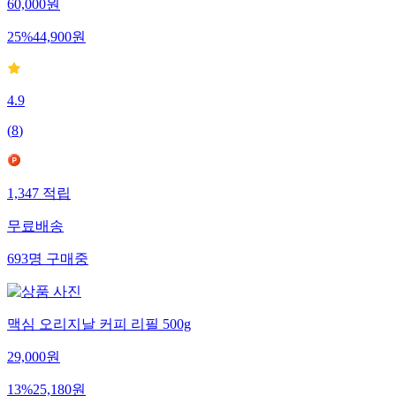
60,000
원
25
%
44,900
원
4.9
(
8
)
1,347
적립
무료배송
693
명
구매중
맥심 오리지날 커피 리필 500g
29,000
원
13
%
25,180
원