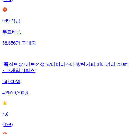
949
적립
무료배송
58,656
명
구매중
[품질보장] 키토선생 닥터바리스타 방탄커피 버터커피 250ml
x 18개입 (1박스)
54,000
원
45
%
29,700
원
4.6
(
399
)