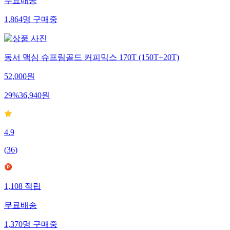
무료배송
1,864
명
구매중
동서 맥심 슈프림골드 커피믹스 170T (150T+20T)
52,000
원
29
%
36,940
원
4.9
(
36
)
1,108
적립
무료배송
1,370
명
구매중