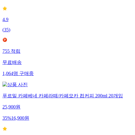
4.9
(
35
)
755
적립
무료배송
1,064
명
구매중
푸르밀 카페베네 카페라떼/카페모카 컵커피 200ml 20개입
25,900
원
35
%
16,900
원