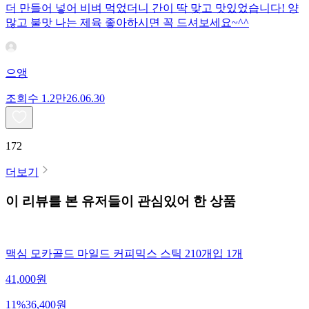
더 만들어 넣어 비벼 먹었더니 간이 딱 맞고 맛있었습니다! 양
많고 불맛 나는 제육 좋아하시면 꼭 드셔보세요~^^
으앵
조회수
1.2만
26.06.30
172
더보기
이 리뷰를 본 유저들이 관심있어 한 상품
맥심 모카골드 마일드 커피믹스 스틱 210개입 1개
41,000
원
11
%
36,400
원