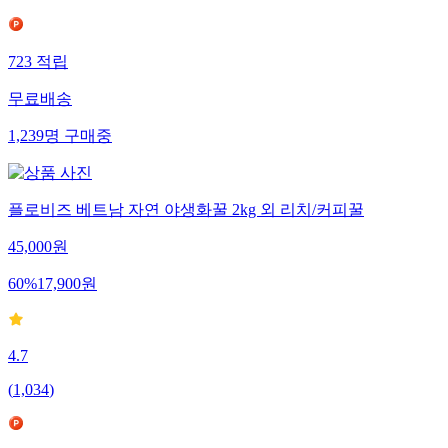
723
적립
무료배송
1,239
명
구매중
플로비즈 베트남 자연 야생화꿀 2kg 외 리치/커피꿀
45,000
원
60
%
17,900
원
4.7
(
1,034
)