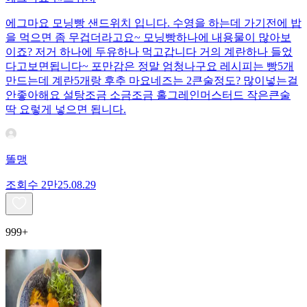
에그마요 모닝빵 샌드위치 입니다. 수영을 하는데 가기전에 밥
을 먹으면 좀 무겁더라고요~ 모닝빵하나에 내용물이 많아보
이죠? 저거 하나에 두유하나 먹고갑니다 거의 계란하나 들었
다고보면됩니다~ 포만감은 정말 엄청나구요 레시피는 빵5개
만드는데 계란5개랑 후추 마요네즈는 2큰술정도? 많이넣는걸
안좋아해요 설탕조금 소금조금 홀그레인머스터드 작은큰술
딱 요렇게 넣으면 됩니다.
똘맹
조회수
2만
25.08.29
999+