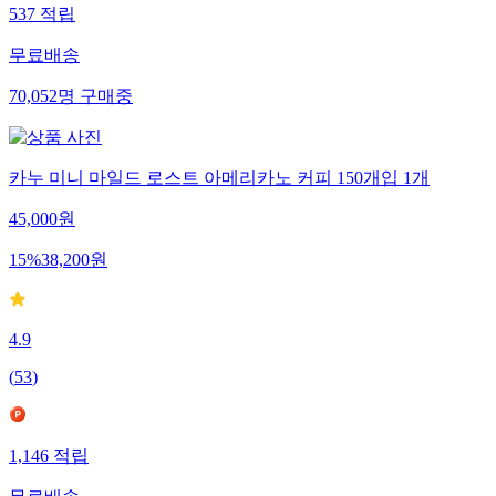
537
적립
무료배송
70,052
명
구매중
카누 미니 마일드 로스트 아메리카노 커피 150개입 1개
45,000
원
15
%
38,200
원
4.9
(
53
)
1,146
적립