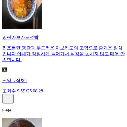
명란아보카도덮밥
짭조름한 명란과 부드러운 아보카도의 조합으로 즐거운 점심
입니다 야채가 적절하게 들어가서 식감을 놓치지 않고 매우 만
족합니다.
귀염그잡채1
조회수
9.5만
25.08.28
999+