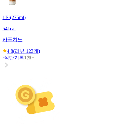
1잔(275ml)
54kcal
카푸치노
4.8
(리뷰
123
개)
·
식단기록
1천+