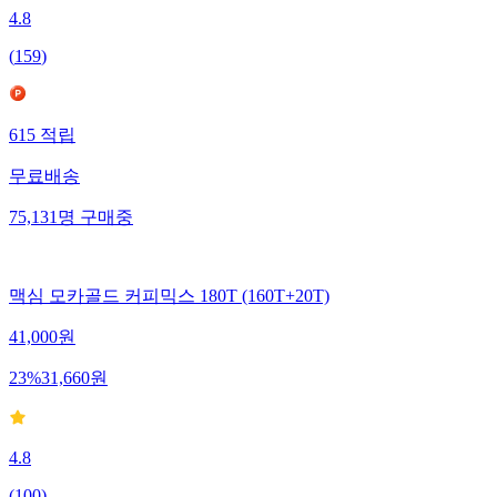
4.8
(
159
)
615
적립
무료배송
75,131
명
구매중
맥심 모카골드 커피믹스 180T (160T+20T)
41,000
원
23
%
31,660
원
4.8
(
100
)