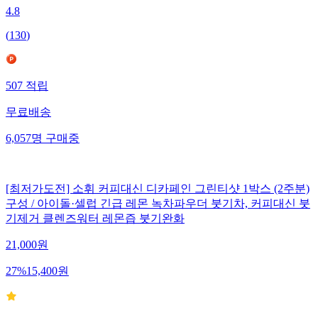
4.8
(
130
)
507
적립
무료배송
6,057
명
구매중
[최저가도전] 소휘 커피대신 디카페인 그린티샷 1박스 (2주분)
구성 / 아이돌·셀럽 긴급 레몬 녹차파우더 붓기차, 커피대신 붓
기제거 클렌즈워터 레몬즙 붓기완화
21,000
원
27
%
15,400
원