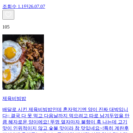
조회수
1.1만
26.07.07
105
제육비빔밥
배달로 시킨 제육비빔밥인데 혼자먹기엔 양이 진짜 대박입니
다;; 결국 다 못 먹고 다음날까지 먹으려고 따로 남겨두었을 만
큼 혜자로운 양이에요! 뚜껑 열자마자 불향이 훅 나는데 고기
맛이 인위적이지 않고 숯불 맛이라 참 맛있네요~!특히 계란후