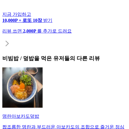
지금 가입하고
10,000P + 로또 10장
받기
리뷰 쓰면
2,000P
를 추가로 드려요
비빔밥 / 덮밥
을 먹은 유저들의 다른 리뷰
명란아보카도덮밥
짭조름한 명란과 부드러운 아보카도의 조합으로 즐거운 점심