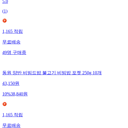
5.0
(
1
)
1,165
적립
무료배송
49
명
구매중
동원 양반 비빔드밥 불고기 비빔밥 포켓 250g 10개
43,150
원
10
%
38,840
원
1,165
적립
무료배송