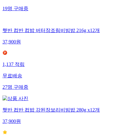
19
명
구매중
햇반 컵반 컵밥 버터장조림비빔밥 216g x12개
37,900
원
1,137
적립
무료배송
27
명
구매중
햇반 컵반 컵밥 강된장보리비빔밥 280g x12개
37,900
원