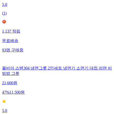
5.0
(
1
)
1,137
적립
무료배송
93
명
구매중
올비아 스텐304 냉면그릇 2인세트 냉면기 소면기 대접 라면 비
빔밥 그릇
21,600
원
47
%
11,500
원
5.0