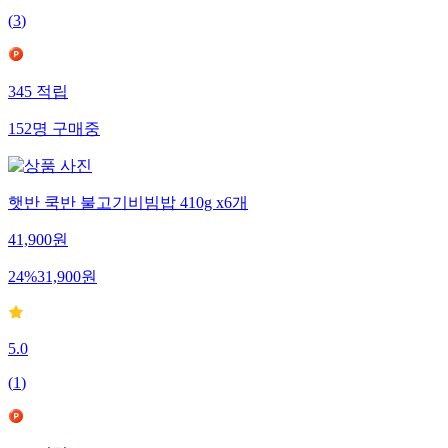
(
3
)
345
적립
152
명
구매중
햇반 쿡반 불고기비빔밥 410g x6개
41,900
원
24
%
31,900
원
5.0
(
1
)