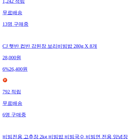
1,242
적립
무료배송
13
명
구매중
CJ 햇반 컵반 강된장 보리비빔밥 280g X 8개
28,000
원
6
%
26,400
원
792
적립
무료배송
6
명
구매중