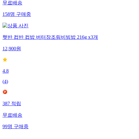
무료배송
158
명
구매중
햇반 컵반 컵밥 버터장조림비빔밥 216g x3개
12,900
원
4.8
(
4
)
387
적립
무료배송
99
명
구매중