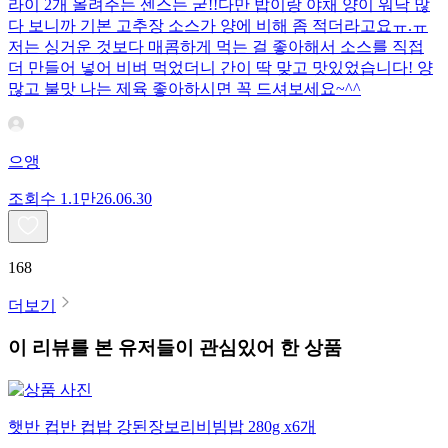
라이 2개 올려주는 센스는 굳!! ​다만 밥이랑 야채 양이 워낙 많
다 보니까 기본 고추장 소스가 양에 비해 좀 적더라고요ㅠ.ㅠ
저는 싱거운 것보다 매콤하게 먹는 걸 좋아해서 소스를 직접
더 만들어 넣어 비벼 먹었더니 간이 딱 맞고 맛있었습니다! 양
많고 불맛 나는 제육 좋아하시면 꼭 드셔보세요~^^
으앵
조회수
1.1만
26.06.30
168
더보기
이 리뷰를 본 유저들이 관심있어 한 상품
햇반 컵반 컵밥 강된장보리비빔밥 280g x6개