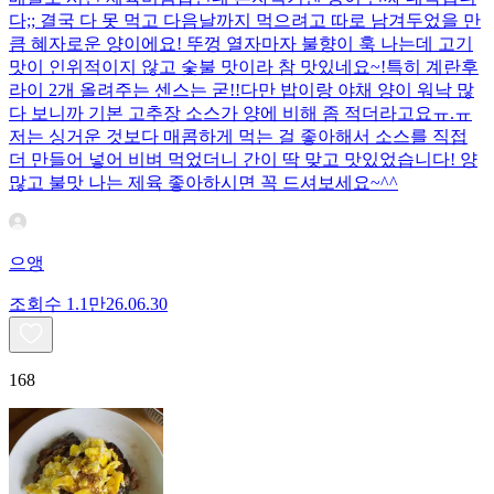
다;; 결국 다 못 먹고 다음날까지 먹으려고 따로 남겨두었을 만
큼 혜자로운 양이에요! 뚜껑 열자마자 불향이 훅 나는데 고기
맛이 인위적이지 않고 숯불 맛이라 참 맛있네요~!특히 계란후
라이 2개 올려주는 센스는 굳!! ​다만 밥이랑 야채 양이 워낙 많
다 보니까 기본 고추장 소스가 양에 비해 좀 적더라고요ㅠ.ㅠ
저는 싱거운 것보다 매콤하게 먹는 걸 좋아해서 소스를 직접
더 만들어 넣어 비벼 먹었더니 간이 딱 맞고 맛있었습니다! 양
많고 불맛 나는 제육 좋아하시면 꼭 드셔보세요~^^
으앵
조회수
1.1만
26.06.30
168