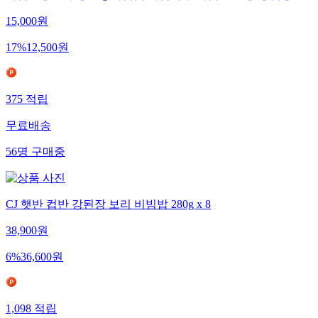
비빔전용 고추장 2kg 비빔밥 비빔국수 비빔면 전용 양념장
15,000
원
17
%
12,500
원
375
적립
무료배송
56
명
구매중
CJ 햇반 컵반 강된장 보리 비빔밥 280g x 8
38,900
원
6
%
36,600
원
1,098
적립