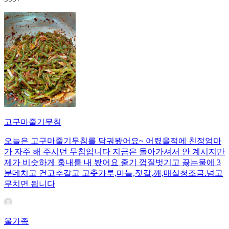
고구마줄기무침
오늘은 고구마줄기무침를 담궈봤어요~ 어렸을적에 친정엄마
가 자주 해 주시던 무침입니다 지금은 돌아가셔서 안 계시지만
제가 비슷하게 훙내를 내 봤어요 줄기 껍질벗기고 끓는물에 3
분데치고 건고추갈고 고춧가루,마늘,젓갈,깨,매실청조금.넘고
무치면 됩니다
울가족