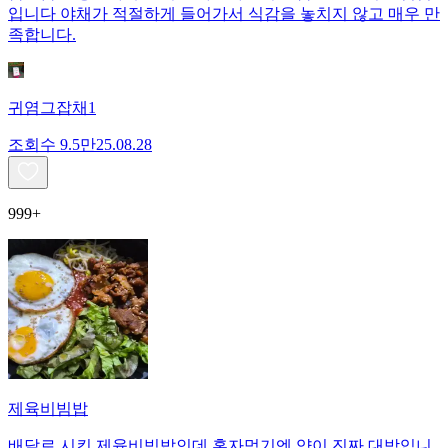
입니다 야채가 적절하게 들어가서 식감을 놓치지 않고 매우 만
족합니다.
귀염그잡채1
조회수
9.5만
25.08.28
999+
제육비빔밥
배달로 시킨 제육비빔밥인데 혼자먹기엔 양이 진짜 대박입니