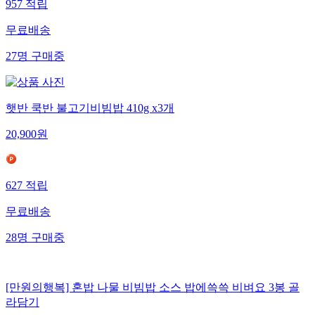
957
적립
무료배송
27
명
구매중
햇반 쿡반 불고기비빔밥 410g x3개
20,900
원
627
적립
무료배송
28
명
구매중
[만원의행복] 혼밥 나물 비빔밥 소스 밥에쓱쓱 비벼요 3봉 골
라담기