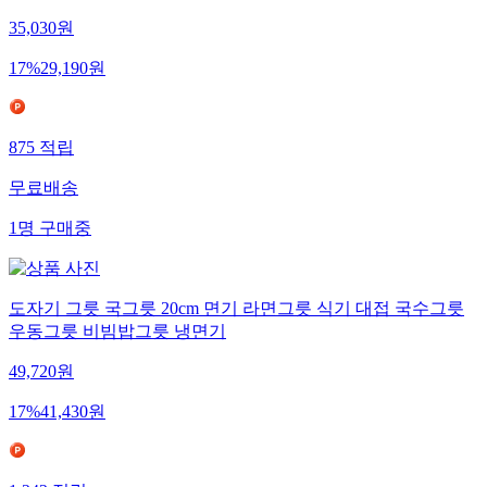
코렐 모닝블루 사각 믹싱볼 1P 냉면그릇 비빔밥 라면
35,030
원
17
%
29,190
원
875
적립
무료배송
1
명
구매중
도자기 그릇 국그릇 20cm 면기 라면그릇 식기 대접 국수그릇
우동그릇 비빔밥그릇 냉면기
49,720
원
17
%
41,430
원