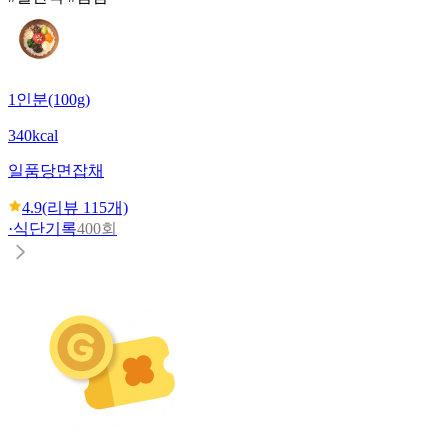
1인분(100g)
340kcal
일품당면
잡채
4.9
(리뷰
115
개)
·
식단기록
400회