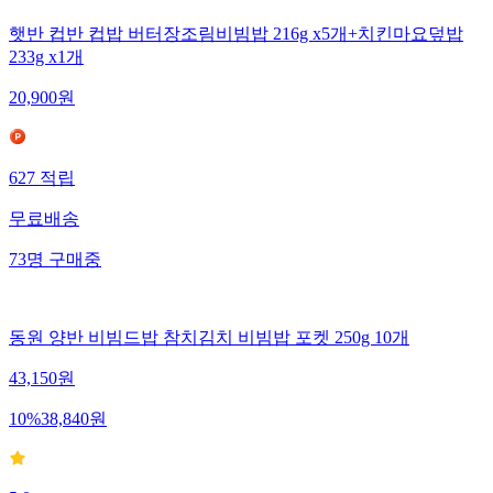
햇반 컵반 컵밥 버터장조림비빔밥 216g x5개+치킨마요덮밥
233g x1개
20,900
원
627
적립
무료배송
73
명
구매중
동원 양반 비빔드밥 참치김치 비빔밥 포켓 250g 10개
43,150
원
10
%
38,840
원