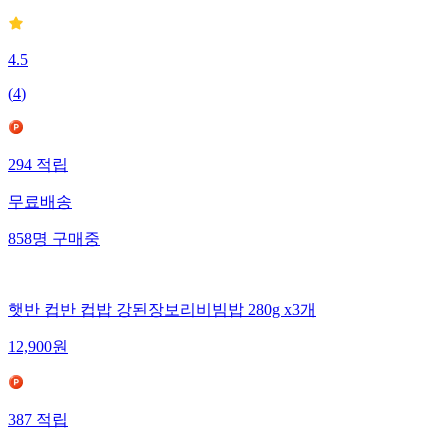
4.5
(
4
)
294
적립
무료배송
858
명
구매중
햇반 컵반 컵밥 강된장보리비빔밥 280g x3개
12,900
원
387
적립