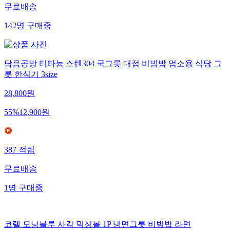
무료배송
142
명
구매중
담음공방 티타늄 스텐304 국그릇 대접 비빔밥 업소용 식당 그
릇 한식기 3size
28,800
원
55
%
12,900
원
387
적립
무료배송
1
명
구매중