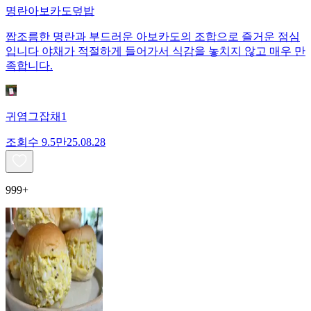
명란아보카도덮밥
짭조름한 명란과 부드러운 아보카도의 조합으로 즐거운 점심
입니다 야채가 적절하게 들어가서 식감을 놓치지 않고 매우 만
족합니다.
귀염그잡채1
조회수
9.5만
25.08.28
999+