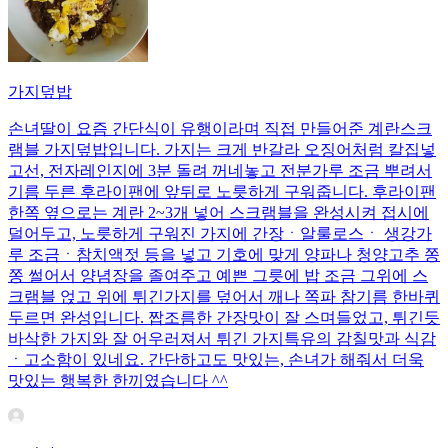
가지덮밥
손녀딸이 요즘 간단식이 유행이라며 직접 만들어준 계란스크
램블 가지덮밥입니다. 가지는 크게 반갈라 오징어처럼 칼집넣
고선, 전자레인지에 3분 돌려 꺼네놓고 전분가루 조금 뿌려서
기름 두른 후라이팬에 앞뒤로 노릇하게 구워줍니다. 후라이팬
한쪽 옆으로는 계란 2~3개 넣어 스크램블을 완성시켜 접시에
덜어두고, 노릇하게 구워진 가지에 간장ㆍ알룰로스ㆍ 생강가
루 조금ㆍ참치액젓 등을 넣고 기호에 맞게 양파나 청양고추 쫑
쫑 썰어서 양념장을 졸여주고 예쁜 그릇에 밥 조금 그위에 스
크램블 얹고 위에 튀긴가지를 덮어서 깨나 쪽파 참기름 한바퀴
두르면 완성입니다. 짭조름한 간장맛이 잘 스며들었고, 튀긴듯
바삭한 가지와 잘 어우러져서 튀긴 가지특유의 감칠맛과 식감
ㆍ고소함이 있네요. 간단하고도 맛있는, 손녀가 해줘서 더욱
맛있는 행복한 한끼였습니다 ^^