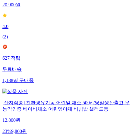
20,900
원
4.0
(
2
)
627
적립
무료배송
1,188
명
구매중
[산지직송] 친환경유기농 어린잎 채소 500g /당일생산출고 무
농약인증 베이비채소 어린잎야채 비빔밥 샐러드등
12,800
원
23
%
9,800
원