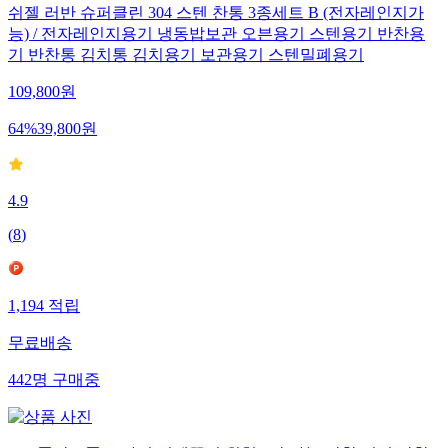
쉬젤 러반 슈퍼클린 304 스텐 찬통 3종세트 B (전자레인지가
능) / 전자레인지용기 냉동밥보관 오븐용기 스텐용기 반찬용
기 반찬통 김치통 김치용기 보관용기 스텐밀폐용기
109,800
원
64
%
39,800
원
4.9
(
8
)
1,194
적립
무료배송
442
명
구매중