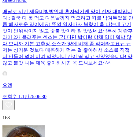
제육비빔밥
배달로 시킨 제육비빔밥인데 혼자먹기엔 양이 진짜 대박입니
다;; 결국 다 못 먹고 다음날까지 먹으려고 따로 남겨두었을 만
큼 혜자로운 양이에요! 뚜껑 열자마자 불향이 훅 나는데 고기
맛이 인위적이지 않고 숯불 맛이라 참 맛있네요~!특히 계란후
라이 2개 올려주는 센스는 굳!! ​다만 밥이랑 야채 양이 워낙 많
다 보니까 기본 고추장 소스가 양에 비해 좀 적더라고요ㅠ.ㅠ
저는 싱거운 것보다 매콤하게 먹는 걸 좋아해서 소스를 직접
더 만들어 넣어 비벼 먹었더니 간이 딱 맞고 맛있었습니다! 양
많고 불맛 나는 제육 좋아하시면 꼭 드셔보세요~^^
으앵
조회수
1.1만
26.06.30
168