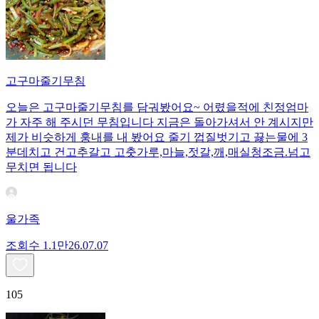
고구마줄기무침
오늘은 고구마줄기무침를 담궈봤어요~ 어렸을적에 친정엄마
가 자주 해 주시던 무침입니다 지금은 돌아가셔서 안 계시지만
제가 비슷하게 훙내를 내 봤어요 줄기 껍질벗기고 끓는물에 3
분데치고 건고추갈고 고춧가루,마늘,젓갈,깨,매실청조금.넘고
무치면 됩니다
울가족
조회수
1.1만
26.07.07
105