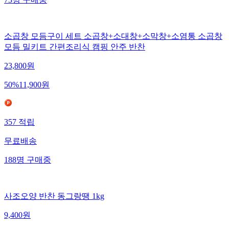
73
명
구매중
소곱창 모듬구이 세트 소곱창+소대창+소막창+소염통 소곱창
모듬 밀키트 간편조리식 캠핑 안주 반찬
23,800
원
50
%
11,900
원
357
적립
무료배송
188
명
구매중
사조오양 반찬 동그랑땡 1kg
9,400
원