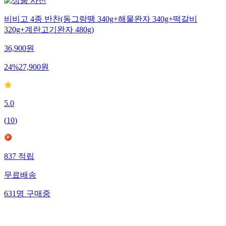
비비고 4종 반찬(동그랑땡 340g+해물완자 340g+떡갈비
320g+계란고기완자 480g)
36,900
원
24
%
27,900
원
5.0
(
10
)
837
적립
무료배송
631
명
구매중