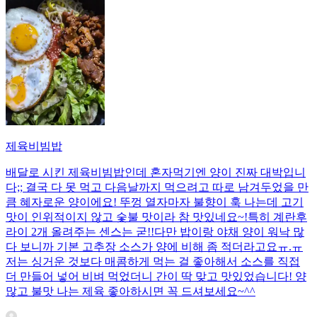
제육비빔밥
배달로 시킨 제육비빔밥인데 혼자먹기엔 양이 진짜 대박입니
다;; 결국 다 못 먹고 다음날까지 먹으려고 따로 남겨두었을 만
큼 혜자로운 양이에요! 뚜껑 열자마자 불향이 훅 나는데 고기
맛이 인위적이지 않고 숯불 맛이라 참 맛있네요~!특히 계란후
라이 2개 올려주는 센스는 굳!! ​다만 밥이랑 야채 양이 워낙 많
다 보니까 기본 고추장 소스가 양에 비해 좀 적더라고요ㅠ.ㅠ
저는 싱거운 것보다 매콤하게 먹는 걸 좋아해서 소스를 직접
더 만들어 넣어 비벼 먹었더니 간이 딱 맞고 맛있었습니다! 양
많고 불맛 나는 제육 좋아하시면 꼭 드셔보세요~^^