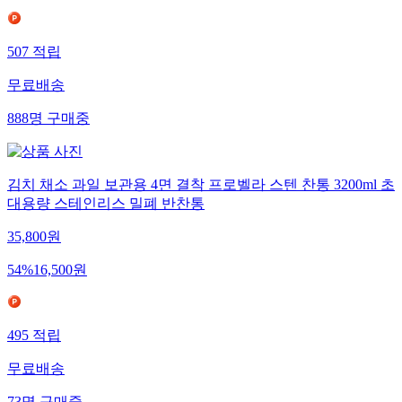
507
적립
무료배송
888
명
구매중
김치 채소 과일 보관용 4면 결착 프로벨라 스텐 찬통 3200ml 초
대용량 스테인리스 밀폐 반찬통
35,800
원
54
%
16,500
원
495
적립
무료배송