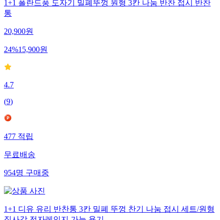
1+1 폴란드풍 도자기 밀폐뚜껑 원형 3칸 나눔 반찬 접시 반찬
통
20,900
원
24
%
15,900
원
4.7
(
9
)
477
적립
무료배송
954
명
구매중
1+1 디유 유리 반찬통 3칸 밀폐 뚜껑 찬기 나눔 접시 세트/원형