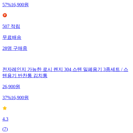
57
%
16,900
원
507
적립
무료배송
28
명
구매중
전자레인지 가능한 로시 렌지 304 스텐 밀폐용기 3종세트 / 스
텐용기 반찬통 김치통
26,900
원
37
%
16,900
원
4.3
(
7
)