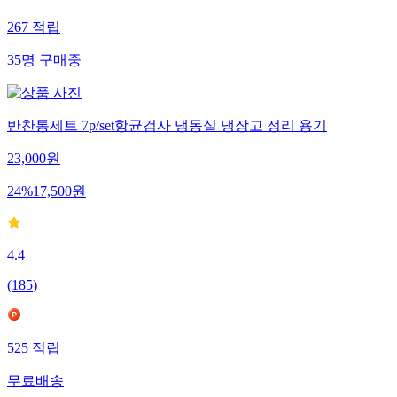
267
적립
35
명
구매중
반찬통세트 7p/set항균검사 냉동실 냉장고 정리 용기
23,000
원
24
%
17,500
원
4.4
(
185
)
525
적립
무료배송