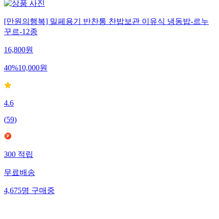
[만원의행복] 밀페용기 반찬통 찬밥보관 이유식 냉동밥-르누
꾸르-12종
16,800
원
40
%
10,000
원
4.6
(
59
)
300
적립
무료배송
4,675
명
구매중