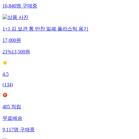
16,840
명
구매중
1+1 김 보관 통 반찬 밀폐 플라스틱 용기
17,000
원
21
%
13,500
원
4.5
(
134
)
405
적립
무료배송
9,117
명
구매중