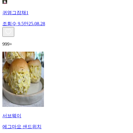
귀염그잡채1
조회수
9.5만
25.08.28
999+
서브웨이
에그마요 샌드위치