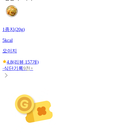
1종지(20g)
5kcal
오이지
4.8
(리뷰
157
개)
·
식단기록
9천+