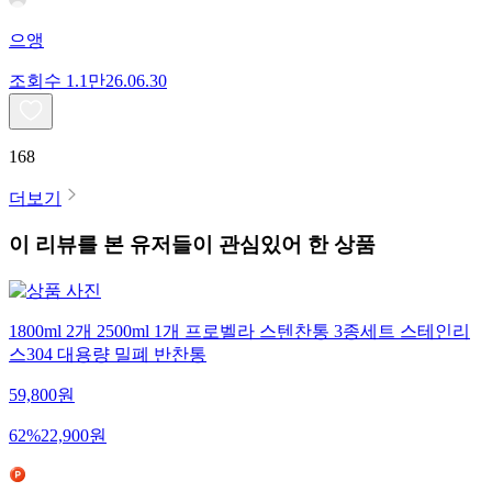
으앵
조회수
1.1만
26.06.30
168
더보기
이 리뷰를 본 유저들이 관심있어 한 상품
1800ml 2개 2500ml 1개 프로벨라 스텐찬통 3종세트 스테인리
스304 대용량 밀폐 반찬통
59,800
원
62
%
22,900
원