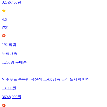
32
%
6,400
원
4.6
(
72
)
192
적립
무료배송
1,258
명
구매중
연주푸드 쫀득한 떡산적 1.5kg 냉동 급식 도시락 반찬
13,900
원
36
%
8,900
원