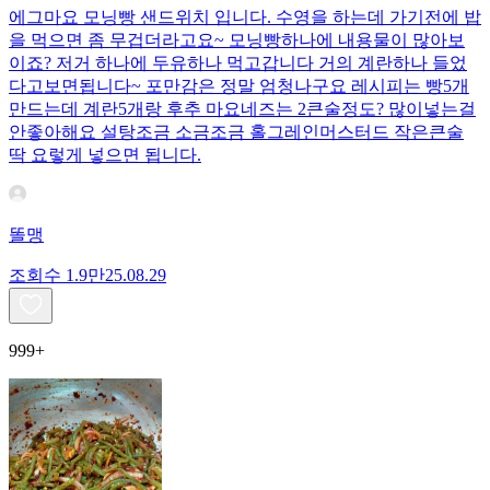
에그마요 모닝빵 샌드위치 입니다. 수영을 하는데 가기전에 밥
을 먹으면 좀 무겁더라고요~ 모닝빵하나에 내용물이 많아보
이죠? 저거 하나에 두유하나 먹고갑니다 거의 계란하나 들었
다고보면됩니다~ 포만감은 정말 엄청나구요 레시피는 빵5개
만드는데 계란5개랑 후추 마요네즈는 2큰술정도? 많이넣는걸
안좋아해요 설탕조금 소금조금 홀그레인머스터드 작은큰술
딱 요렇게 넣으면 됩니다.
똘맹
조회수
1.9만
25.08.29
999+