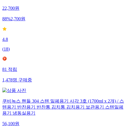
22,700
원
88
%
2,700
원
4.8
(
18
)
81
적립
1,478
명
구매중
쿠비녹스 핸들 304 스텐 밀폐용기 사각 3호 (1700ml x 2개) / 스
텐용기 반찬용기 반찬통 김치통 김치용기 보관용기 스텐밀폐
용기 냉동실용기
56,100
원