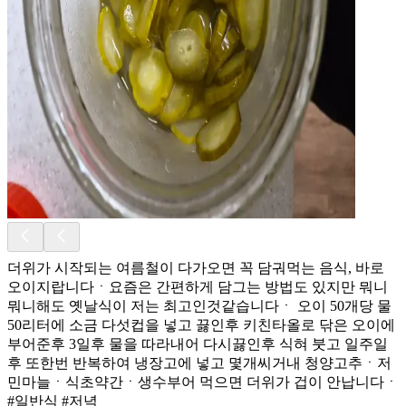
더위가 시작되는 여름철이 다가오면 꼭 담궈먹는 음식, 바로
오이지랍니다ㆍ요즘은 간편하게 담그는 방법도 있지만 뭐니
뭐니해도 옛날식이 저는 최고인것같습니다ㆍ 오이 50개당 물
50리터에 소금 다섯컵을 넣고 끓인후 키친타올로 닦은 오이에
부어준후 3일후 물을 따라내어 다시끓인후 식혀 붓고 일주일
후 또한번 반복하여 냉장고에 넣고 몇개씨거내 청양고추ㆍ저
민마늘ㆍ식초약간ㆍ생수부어 먹으면 더위가 겁이 안납니다ㆍ
#일반식 #저녁