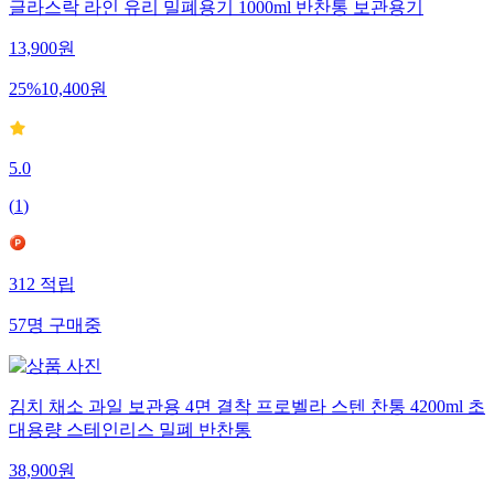
글라스락 라인 유리 밀폐용기 1000ml 반찬통 보관용기
13,900
원
25
%
10,400
원
5.0
(
1
)
312
적립
57
명
구매중
김치 채소 과일 보관용 4면 결착 프로벨라 스텐 찬통 4200ml 초
대용량 스테인리스 밀폐 반찬통
38,900
원