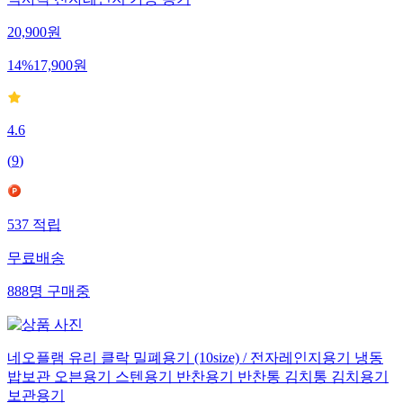
직사각 전자레인지 가능 용기
20,900
원
14
%
17,900
원
4.6
(
9
)
537
적립
무료배송
888
명
구매중
네오플램 유리 클락 밀폐용기 (10size) / 전자레인지용기 냉동
밥보관 오븐용기 스텐용기 반찬용기 반찬통 김치통 김치용기
보관용기