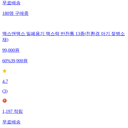
무료배송
180
명
구매중
맥스앤맥스 밀폐용기 맥스락 반찬통 13종(친환경 아기 젖병소
재)
99,000
원
60
%
39,900
원
4.7
(
3
)
1,197
적립
무료배송