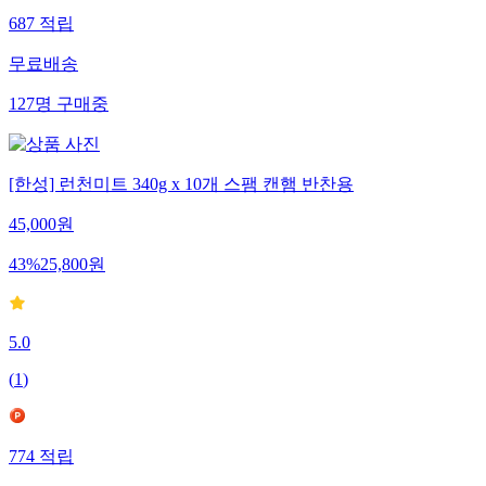
687
적립
무료배송
127
명
구매중
[한성] 런천미트 340g x 10개 스팸 캔햄 반찬용
45,000
원
43
%
25,800
원
5.0
(
1
)
774
적립