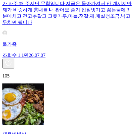
가 자주 해 주시던 무침입니다 지금은 돌아가셔서 안 계시지만
제가 비슷하게 훙내를 내 봤어요 줄기 껍질벗기고 끓는물에 3
분데치고 건고추갈고 고춧가루,마늘,젓갈,깨,매실청조금.넘고
무치면 됩니다
울가족
조회수
1.1만
26.07.07
105