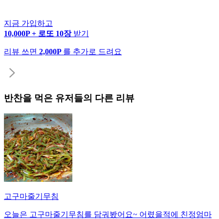
지금 가입하고
10,000P + 로또 10장
받기
리뷰 쓰면
2,000P
를 추가로 드려요
반찬
을 먹은 유저들의 다른 리뷰
고구마줄기무침
오늘은 고구마줄기무침를 담궈봤어요~ 어렸을적에 친정엄마