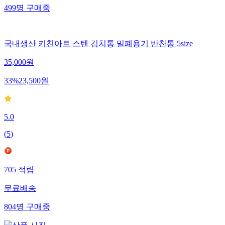
499
명
구매중
국내생산 키친아트 스텐 김치통 밀폐용기 반찬통 5size
35,000
원
33
%
23,500
원
5.0
(
5
)
705
적립
무료배송
804
명
구매중