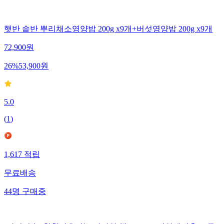
햇반 솥반 뿌리채소영양밥 200g x9개+버섯영양밥 200g x9개
72,900
원
26
%
53,900
원
5.0
(
1
)
1,617
적립
무료배송
44
명
구매중