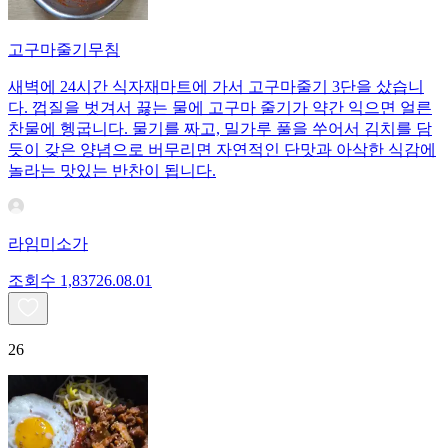
고구마줄기무침
새벽에 24시간 식자재마트에 가서 고구마줄기 3단을 샀습니
다. 껍질을 벗겨서 끓는 물에 고구마 줄기가 약간 익으면 얼른
찬물에 헹굽니다. 물기를 짜고, 밀가루 풀을 쑤어서 김치를 담
듯이 갖은 양념으로 버무리면 자연적인 단맛과 아삭한 식감에
놀라는 맛있는 반찬이 됩니다.
라임미소가
조회수
1,837
26.08.01
26