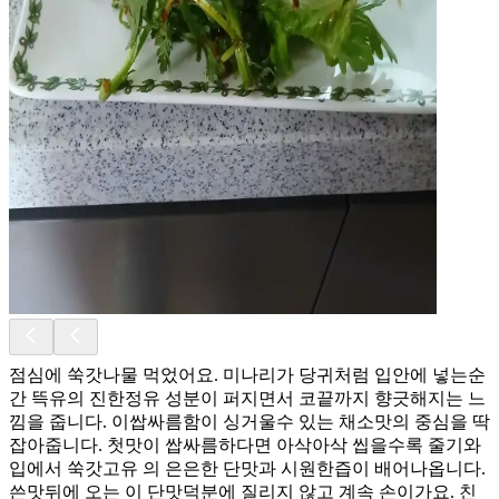
점심에 쑥갓나물 먹었어요. 미나리가 당귀처럼 입안에 넣는순
간 뜩유의 진한정유 성분이 퍼지면서 코끝까지 향긋해지는 느
낌을 줍니다. 이쌉싸름함이 싱거울수 있는 채소맛의 중심을 딱
잡아줍니다. 첫맛이 쌉싸름하다면 아삭아삭 씹을수록 줄기와
입에서 쑥갓고유 의 은은한 단맛과 시원한즙이 배어나옵니다.
쓴맛뒤에 오는 이 단맛덕분에 질리지 않고 계속 손이가요. 친