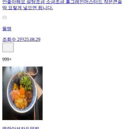
안좋아해요 설탕조금 소금조금 홀그레인머스터드 작은큰술
딱 요렇게 넣으면 됩니다.
똘맹
조회수
2만
25.08.29
999+
명란아보카도덮밥