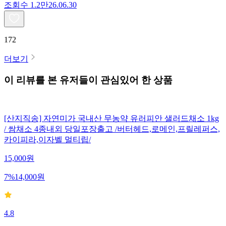
조회수
1.2만
26.06.30
172
더보기
이 리뷰를 본 유저들이 관심있어 한 상품
[산지직송] 자연미가 국내산 무농약 유러피안 샐러드채소 1kg
/ 쌈채소 4종내외 당일포장출고 /버터헤드,로메인,프릴레퍼스,
카이피라,이자벨 멀티립/
15,000
원
7
%
14,000
원
4.8