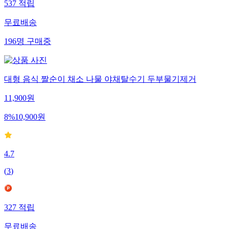
537
적립
무료배송
196
명
구매중
대형 음식 짤순이 채소 나물 야채탈수기 두부물기제거
11,900
원
8
%
10,900
원
4.7
(
3
)
327
적립