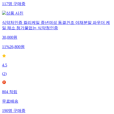
117
명
구매중
식약처인증 컬리케일 중년여성 동결건조 야채분말 파우더 케
일 채소 첨가물없는 식약청인증
30,000
원
11
%
26,800
원
4.5
(
2
)
804
적립
무료배송
190
명
구매중