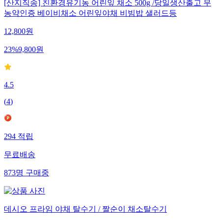
[산지직송] 친환경유기농 어린잎 채소 500g /당일생산출고 무
농약인증 베이비채소 어린잎야채 비빔밥 샐러드등
12,800
원
23
%
9,800
원
4.5
(
4
)
294
적립
무료배송
873
명
구매중
데시오 프라임 야채 탈수기 / 짤순이 채소탈수기