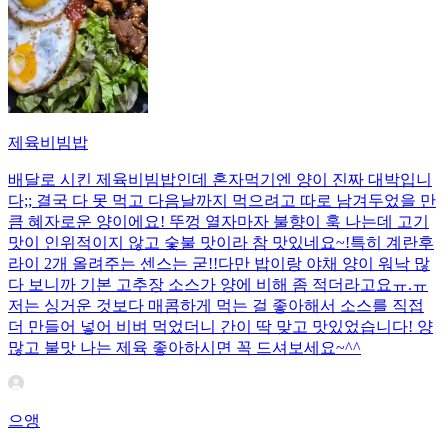
제육비빔밥
배달로 시킨 제육비빔밥인데 혼자먹기엔 양이 진짜 대박입니
다;; 결국 다 못 먹고 다음날까지 먹으려고 따로 남겨두었을 만
큼 혜자로운 양이에요! 뚜껑 열자마자 불향이 훅 나는데 고기
맛이 인위적이지 않고 숯불 맛이라 참 맛있네요~!특히 계란후
라이 2개 올려주는 센스는 굳!! ​다만 밥이랑 야채 양이 워낙 많
다 보니까 기본 고추장 소스가 양에 비해 좀 적더라고요ㅠ.ㅠ
저는 싱거운 것보다 매콤하게 먹는 걸 좋아해서 소스를 직접
더 만들어 넣어 비벼 먹었더니 간이 딱 맞고 맛있었습니다! 양
많고 불맛 나는 제육 좋아하시면 꼭 드셔보세요~^^
으앵