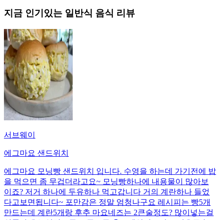
지금 인기있는
일반식
음식 리뷰
서브웨이
에그마요 샌드위치
에그마요 모닝빵 샌드위치 입니다. 수영을 하는데 가기전에 밥
을 먹으면 좀 무겁더라고요~ 모닝빵하나에 내용물이 많아보
이죠? 저거 하나에 두유하나 먹고갑니다 거의 계란하나 들었
다고보면됩니다~ 포만감은 정말 엄청나구요 레시피는 빵5개
만드는데 계란5개랑 후추 마요네즈는 2큰술정도? 많이넣는걸