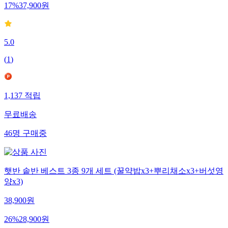
17
%
37,900
원
5.0
(
1
)
1,137
적립
무료배송
46
명
구매중
햇반 솥반 베스트 3종 9개 세트 (꿀약밥x3+뿌리채소x3+버섯영
양x3)
38,900
원
26
%
28,900
원