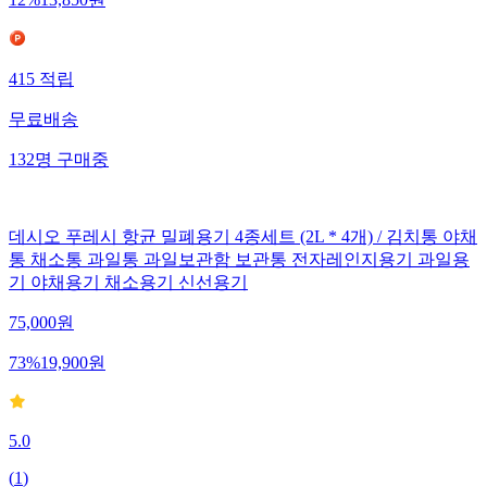
12
%
13,850
원
415
적립
무료배송
132
명
구매중
데시오 푸레시 항균 밀폐용기 4종세트 (2L * 4개) / 김치통 야채
통 채소통 과일통 과일보관함 보관통 전자레인지용기 과일용
기 야채용기 채소용기 신선용기
75,000
원
73
%
19,900
원
5.0
(
1
)