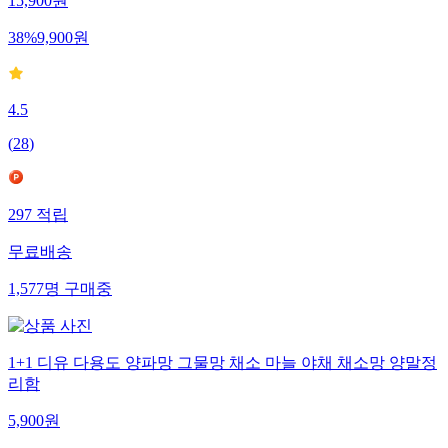
15,900
원
38
%
9,900
원
4.5
(
28
)
297
적립
무료배송
1,577
명
구매중
1+1 디유 다용도 양파망 그물망 채소 마늘 야채 채소망 양말정
리함
5,900
원