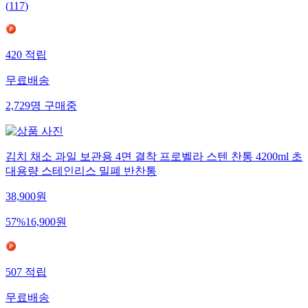
(
117
)
420
적립
무료배송
2,729
명
구매중
김치 채소 과일 보관용 4면 결착 프로벨라 스텐 찬통 4200ml 초
대용량 스테인리스 밀폐 반찬통
38,900
원
57
%
16,900
원
507
적립
무료배송