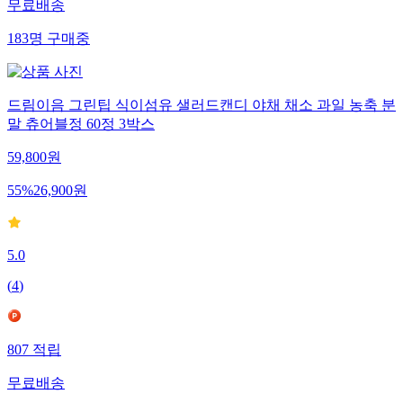
무료배송
183
명
구매중
드림이음 그린팁 식이섬유 샐러드캔디 야채 채소 과일 농축 분
말 츄어블정 60정 3박스
59,800
원
55
%
26,900
원
5.0
(
4
)
807
적립
무료배송