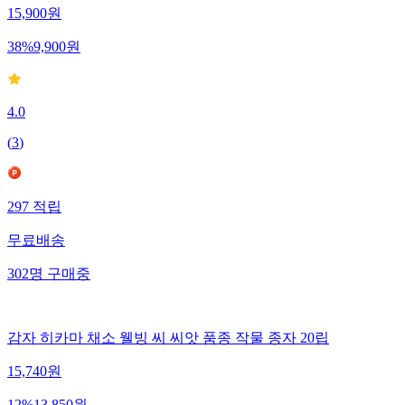
15,900
원
38
%
9,900
원
4.0
(
3
)
297
적립
무료배송
302
명
구매중
감자 히카마 채소 웰빙 씨 씨앗 품종 작물 종자 20립
15,740
원