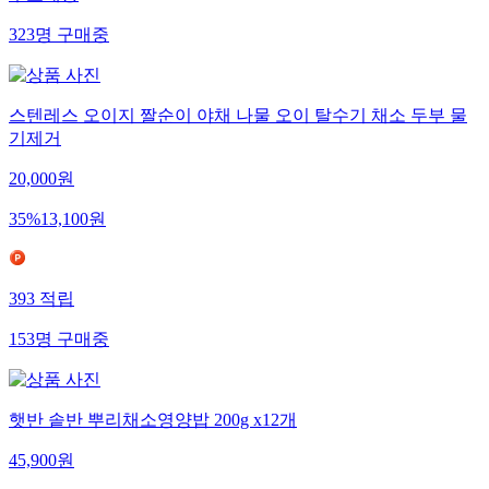
무료배송
323
명
구매중
스텐레스 오이지 짤순이 야채 나물 오이 탈수기 채소 두부 물
기제거
20,000
원
35
%
13,100
원
393
적립
153
명
구매중
햇반 솥반 뿌리채소영양밥 200g x12개
45,900
원