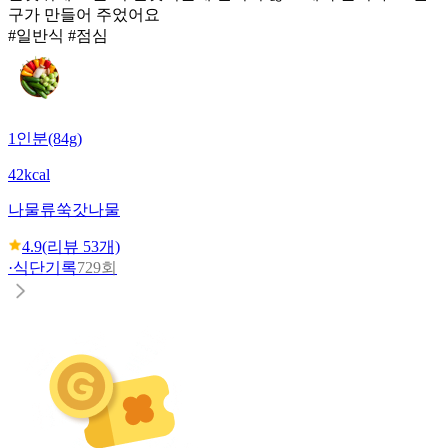
구가 만들어 주었어요
#일반식 #점심
1인분(84g)
42kcal
나물류
쑥갓나물
4.9
(리뷰
53
개)
·
식단기록
729회