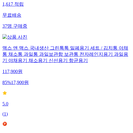
1,617
적립
무료배송
37
명
구매중
맥스 앤 맥스 국내생산 그린톡톡 밀폐용기 세트 / 김치통 야채
통 채소통 과일통 과일보관함 보관통 전자레인지용기 과일용
기 야채용기 채소용기 신선용기 항균용기
117,900
원
85
%
17,900
원
5.0
(
1
)