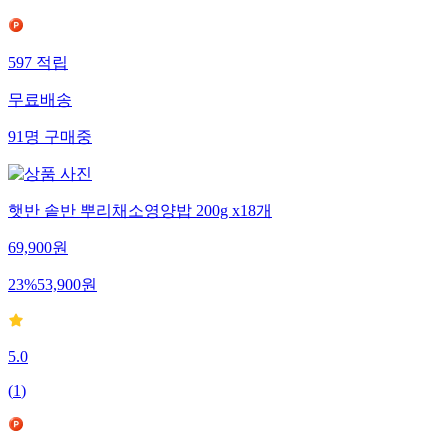
597
적립
무료배송
91
명
구매중
햇반 솥반 뿌리채소영양밥 200g x18개
69,900
원
23
%
53,900
원
5.0
(
1
)