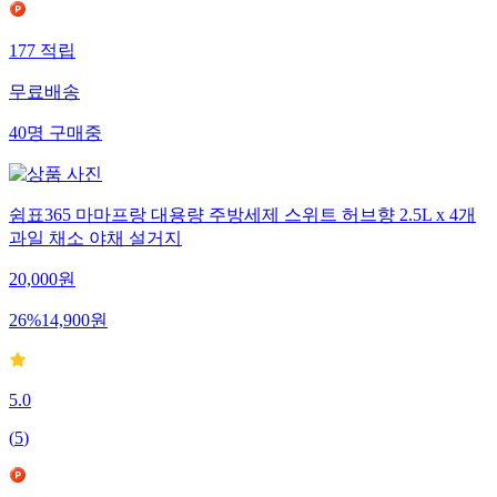
177
적립
무료배송
40
명
구매중
쉼표365 마마프랑 대용량 주방세제 스위트 허브향 2.5L x 4개
과일 채소 야채 설거지
20,000
원
26
%
14,900
원
5.0
(
5
)