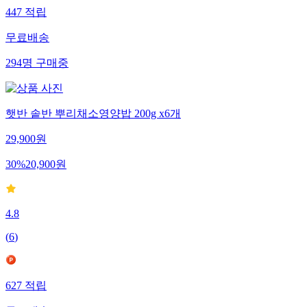
447
적립
무료배송
294
명
구매중
햇반 솥반 뿌리채소영양밥 200g x6개
29,900
원
30
%
20,900
원
4.8
(
6
)
627
적립