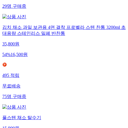
29
명
구매중
김치 채소 과일 보관용 4면 결착 프로벨라 스텐 찬통 3200ml 초
대용량 스테인리스 밀폐 반찬통
35,800
원
54
%
16,500
원
495
적립
무료배송
75
명
구매중
풀스텐 채소 탈수기