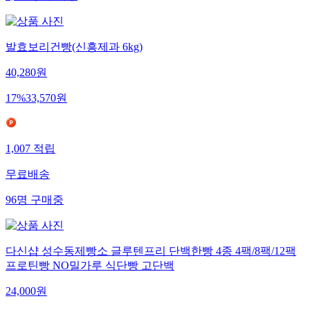
발효보리건빵(신흥제과 6kg)
40,280
원
17
%
33,570
원
1,007
적립
무료배송
96
명
구매중
다신샵 성수동제빵소 글루텐프리 단백한빵 4종 4팩/8팩/12팩
프로틴빵 NO밀가루 식단빵 고단백
24,000
원