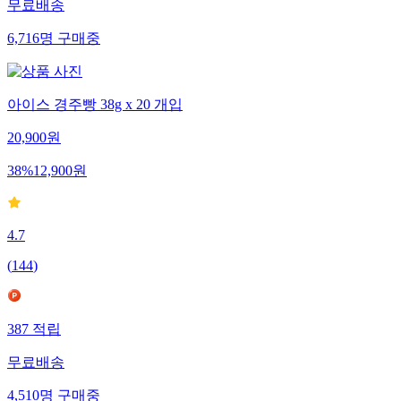
무료배송
6,716
명
구매중
아이스 경주빵 38g x 20 개입
20,900
원
38
%
12,900
원
4.7
(
144
)
387
적립
무료배송
4,510
명
구매중