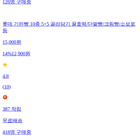
126
명
구매중
롯데 기린빵 10종 5+5 골라담기 꿀호떡/단팥빵/크림빵/소보로
등
15,000
원
14
%
12,900
원
4.8
(
10
)
387
적립
무료배송
418
명
구매중