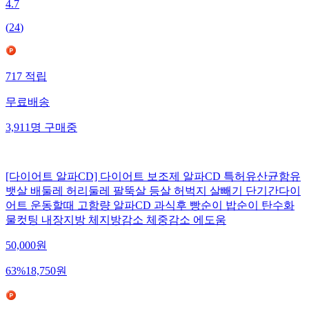
4.7
(
24
)
717
적립
무료배송
3,911
명
구매중
[다이어트 알파CD] 다이어트 보조제 알파CD 특허유산균함유
뱃살 배둘레 허리둘레 팔뚝살 등살 허벅지 살빼기 단기간다이
어트 운동할때 고함량 알파CD 과식후 빵순이 밥순이 탄수화
물컷팅 내장지방 체지방감소 체중감소 에도움
50,000
원
63
%
18,750
원