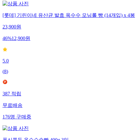
[롯데] 기린이네 유산균 발효 옥수수 모닝롤 빵 (14개입) x 4봉
23,900
원
46
%
12,900
원
5.0
(
8
)
387
적립
무료배송
176
명
구매중