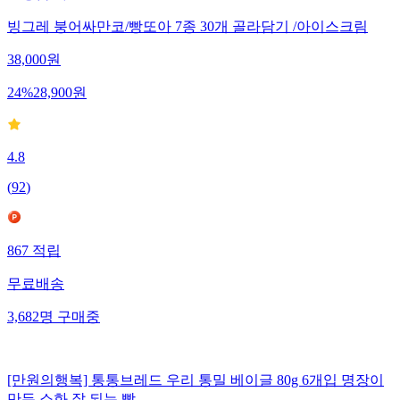
빙그레 붕어싸만코/빵또아 7종 30개 골라담기 /아이스크림
38,000
원
24
%
28,900
원
4.8
(
92
)
867
적립
무료배송
3,682
명
구매중
[만원의행복] 통통브레드 우리 통밀 베이글 80g 6개입 명장이
만든 소화 잘 되는 빵