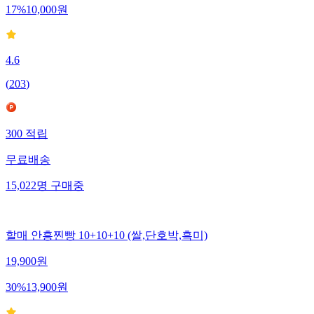
17
%
10,000
원
4.6
(
203
)
300
적립
무료배송
15,022
명
구매중
할매 안흥찐빵 10+10+10 (쌀,단호박,흑미)
19,900
원
30
%
13,900
원