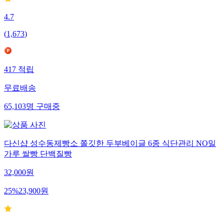
4.7
(
1,673
)
417
적립
무료배송
65,103
명
구매중
다신샵 성수동제빵소 쫄깃한 두부베이글 6종 식단관리 NO밀
가루 쌀빵 단백질빵
32,000
원
25
%
23,900
원