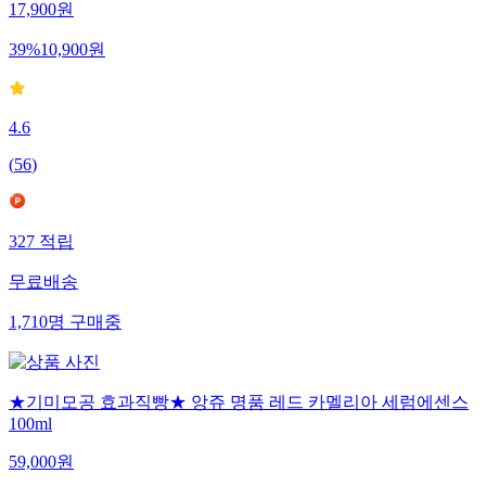
17,900
원
39
%
10,900
원
4.6
(
56
)
327
적립
무료배송
1,710
명
구매중
★기미모공 효과직빵★ 앙쥬 명품 레드 카멜리아 세럼에센스
100ml
59,000
원