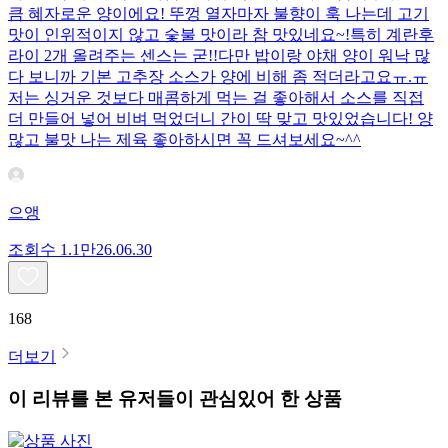
큼 혜자로운 양이에요! 뚜껑 열자마자 불향이 훅 나는데 고기
맛이 인위적이지 않고 숯불 맛이라 참 맛있네요~!특히 계란후
라이 2개 올려주는 센스는 굳!! ​다만 밥이랑 야채 양이 워낙 많
다 보니까 기본 고추장 소스가 양에 비해 좀 적더라고요ㅠ.ㅠ
저는 싱거운 것보다 매콤하게 먹는 걸 좋아해서 소스를 직접
더 만들어 넣어 비벼 먹었더니 간이 딱 맞고 맛있었습니다! 양
많고 불맛 나는 제육 좋아하시면 꼭 드셔보세요~^^
으앵
조회수
1.1만
26.06.30
168
더보기
이 리뷰를 본 유저들이 관심있어 한 상품