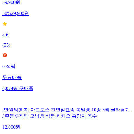
59,900
원
50
%
29,900
원
4.6
(
55
)
0
적립
무료배송
6,074
명
구매중
[만원의행복] 아르토스 천연발효종 통밀빵 10종 3팩 골라담기
/ 주문후제빵 모닝빵 식빵 카카오 흑임자 옥수
12,000
원