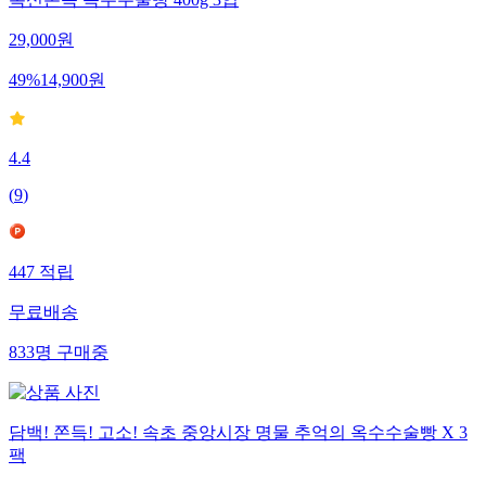
폭신쫀득 옥수수술빵 400g 3입
29,000
원
49
%
14,900
원
4.4
(
9
)
447
적립
무료배송
833
명
구매중
담백! 쫀득! 고소! 속초 중앙시장 명물 추억의 옥수수술빵 X 3
팩