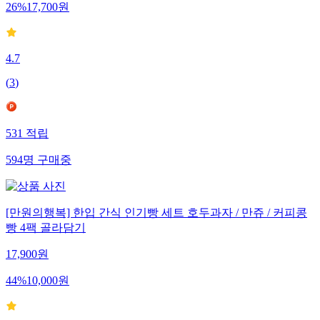
26
%
17,700
원
4.7
(
3
)
531
적립
594
명
구매중
[만원의행복] 한입 간식 인기빵 세트 호두과자 / 만쥬 / 커피콩
빵 4팩 골라담기
17,900
원
44
%
10,000
원