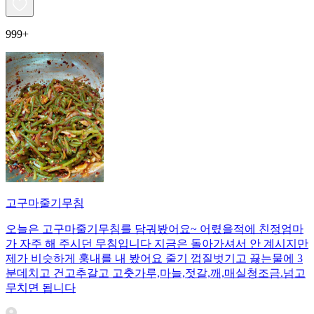
999+
고구마줄기무침
오늘은 고구마줄기무침를 담궈봤어요~ 어렸을적에 친정엄마
가 자주 해 주시던 무침입니다 지금은 돌아가셔서 안 계시지만
제가 비슷하게 훙내를 내 봤어요 줄기 껍질벗기고 끓는물에 3
분데치고 건고추갈고 고춧가루,마늘,젓갈,깨,매실청조금.넘고
무치면 됩니다