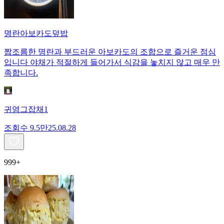
명란아보카도덮밥
짭조름한 명란과 부드러운 아보카도의 조합으로 즐거운 점심
입니다 야채가 적절하게 들어가서 식감을 놓치지 않고 매우 만
족합니다.
귀염그잡채1
조회수
9.5만
25.08.28
999+