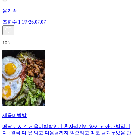
울가족
조회수
1.1만
26.07.07
105
제육비빔밥
배달로 시킨 제육비빔밥인데 혼자먹기엔 양이 진짜 대박입니
다;; 결국 다 못 먹고 다음날까지 먹으려고 따로 남겨두었을 만