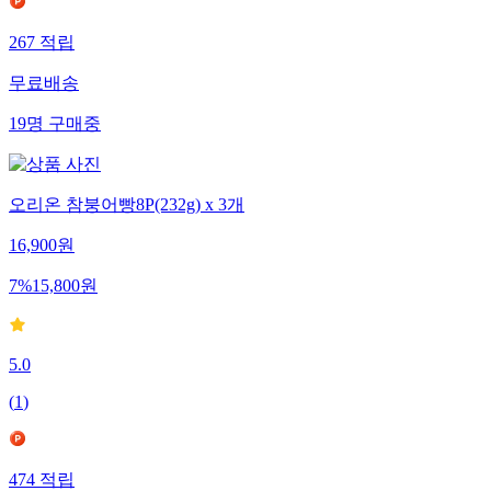
267
적립
무료배송
19
명
구매중
오리온 참붕어빵8P(232g) x 3개
16,900
원
7
%
15,800
원
5.0
(
1
)
474
적립