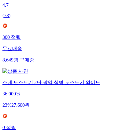
4.7
(
78
)
300
적립
무료배송
8,649
명
구매중
스텐 토스트기 2단 팝업 식빵 토스토기 와이드
36,000
원
23
%
27,600
원
0
적립