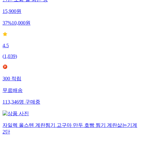
15,900
원
37
%
10,000
원
4.5
(
1,039
)
300
적립
무료배송
113,346
명
구매중
자일렉 올스텐 계란찜기 고구마 만두 호빵 찜기 계란삶는기계
2단