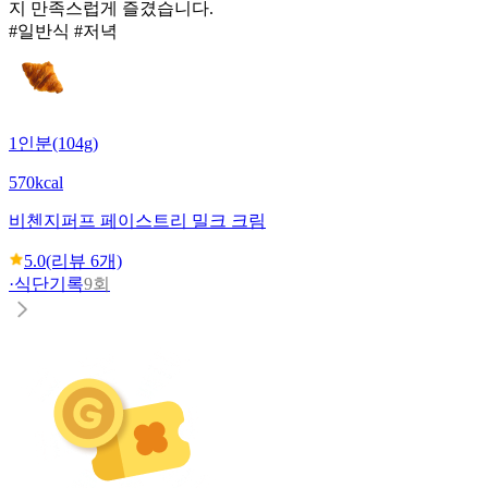
지 만족스럽게 즐겼습니다.
#일반식 #저녁
1인분(104g)
570kcal
비첸지
퍼프 페이스트리 밀크 크림
5.0
(리뷰
6
개)
·
식단기록
9회