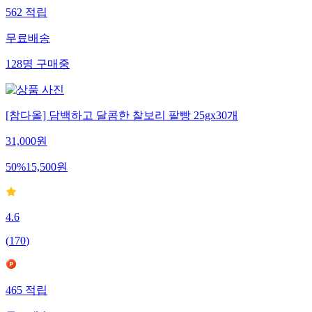
562
적립
무료배송
128
명
구매중
[참다올] 담백하고 달콤한 찰보리 팥빵 25gx30개
31,000
원
50
%
15,500
원
4.6
(
170
)
465
적립