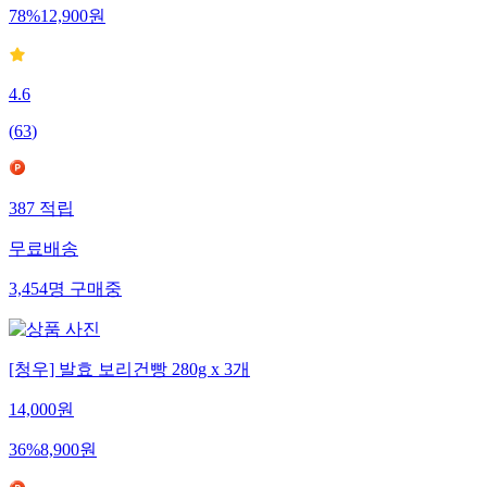
78
%
12,900
원
4.6
(
63
)
387
적립
무료배송
3,454
명
구매중
[청우] 발효 보리건빵 280g x 3개
14,000
원
36
%
8,900
원