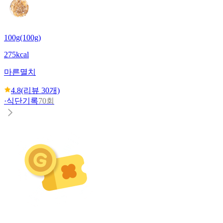
100g(100g)
275kcal
마른멸치
4.8
(리뷰
30
개)
·
식단기록
70회