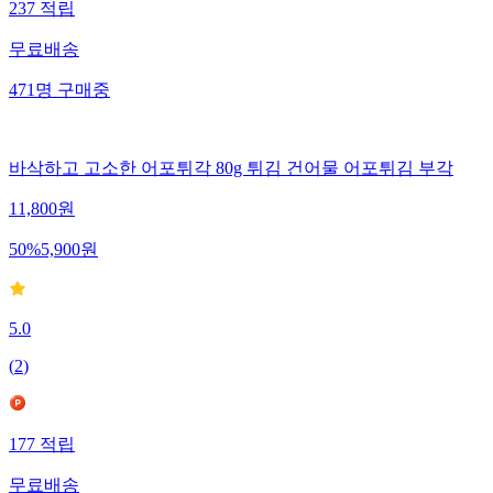
237
적립
무료배송
471
명
구매중
바삭하고 고소한 어포튀각 80g 튀김 건어물 어포튀김 부각
11,800
원
50
%
5,900
원
5.0
(
2
)
177
적립
무료배송