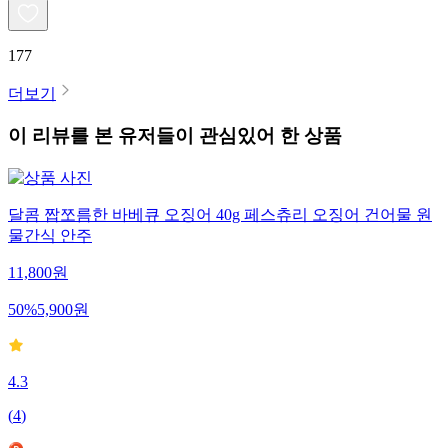
177
더보기
이 리뷰를 본 유저들이 관심있어 한 상품
달콤 짭쪼름한 바베큐 오징어 40g 페스츄리 오징어 건어물 원
물간식 안주
11,800
원
50
%
5,900
원
4.3
(
4
)