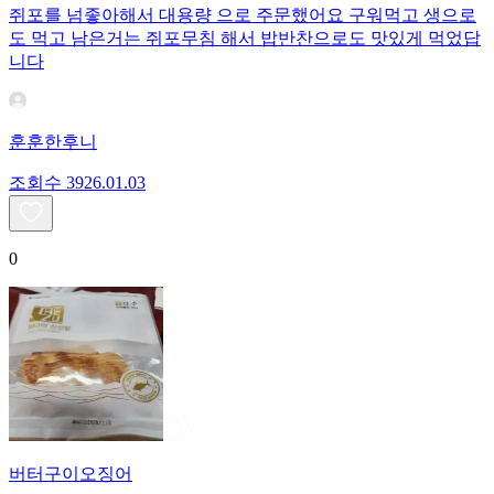
쥐포를 넘좋아해서 대용량 으로 주문했어요 구워먹고 생으로
도 먹고 남은거는 쥐포무침 해서 밥반찬으로도 맛있게 먹었답
니다
훈훈한후니
조회수
39
26.01.03
0
버터구이오징어