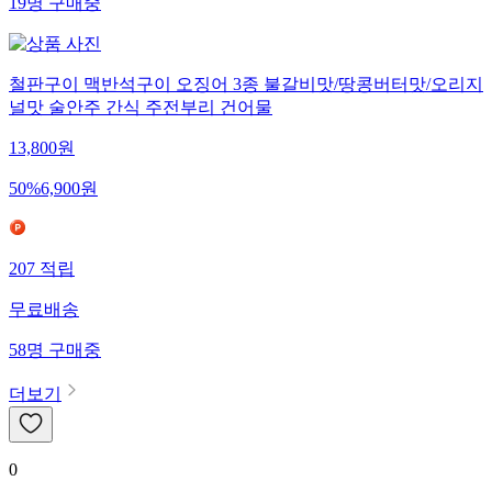
19
명
구매중
철판구이 맥반석구이 오징어 3종 불갈비맛/땅콩버터맛/오리지
널맛 술안주 간식 주전부리 건어물
13,800
원
50
%
6,900
원
207
적립
무료배송
58
명
구매중
더보기
0