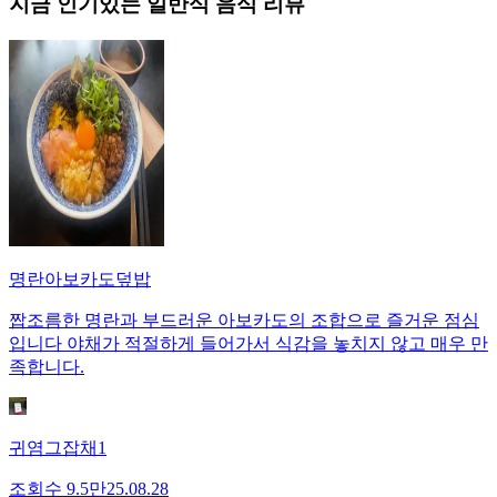
지금 인기있는
일반식
음식 리뷰
명란아보카도덮밥
짭조름한 명란과 부드러운 아보카도의 조합으로 즐거운 점심
입니다 야채가 적절하게 들어가서 식감을 놓치지 않고 매우 만
족합니다.
귀염그잡채1
조회수
9.5만
25.08.28