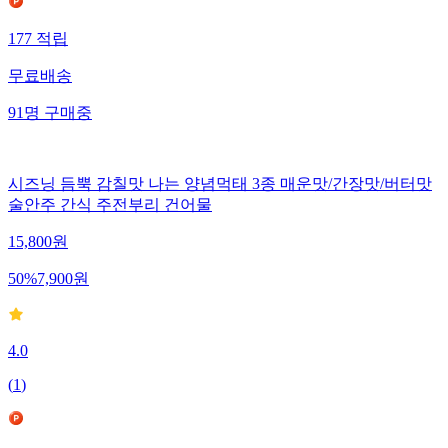
177
적립
무료배송
91
명
구매중
시즈닝 듬뿍 감칠맛 나는 양념먹태 3종 매운맛/간장맛/버터맛
술안주 간식 주전부리 건어물
15,800
원
50
%
7,900
원
4.0
(
1
)