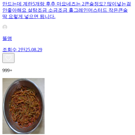
만드는데 계란5개랑 후추 마요네즈는 2큰술정도? 많이넣는걸
안좋아해요 설탕조금 소금조금 홀그레인머스터드 작은큰술
딱 요렇게 넣으면 됩니다.
똘맹
조회수
2만
25.08.29
999+