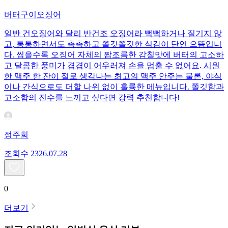
버터구이오징어
일반 건오징어와 달리 반건조 오징어라 뻑뻑하거나 질기지 않
고, 통통하면서도 촉촉하고 쫄깃쫄깃한 식감이 단연 으뜸입니
다. 씹을수록 오징어 자체의 짭조름한 감칠맛에 버터의 고소하
고 달콤한 풍미가 겹겹이 어우러져 손을 멈출 수 없어요. 시원
한 맥주 한 잔이 절로 생각나는 최고의 맥주 안주는 물론, 야식
이나 간식으로도 더할 나위 없이 훌륭한 메뉴입니다. 쫄깃함과
고소함의 진수를 느끼고 싶다면 강력 추천합니다!
정주희
조회수
23
26.07.28
0
더보기