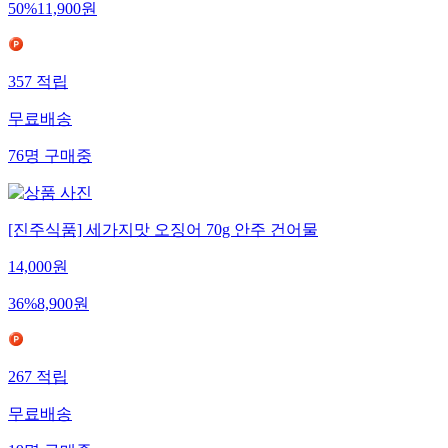
50
%
11,900
원
357
적립
무료배송
76
명
구매중
[진주식품] 세가지맛 오징어 70g 안주 건어물
14,000
원
36
%
8,900
원
267
적립
무료배송