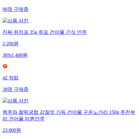
96
명
구매중
진짜 쥐치포 35g 쥐포 건어물 간식 안주
2,200
원
36
%
1,400
원
42
적립
38
명
구매중
맥주와 찰떡궁합 감칠맛 가득 건어물 구운노가리 150g 주전부
리 건어물 마른안주
23,800
원