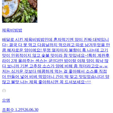
제육비빔밥
배달로 시킨 제육비빔밥인데 혼자먹기엔 양이 진짜 대박입니
다;; 결국 다 못 먹고 다음날까지 먹으려고 따로 남겨두었을 만
큼 혜자로운 양이에요! 뚜껑 열자마자 불향이 훅 나는데 고기
맛이 인위적이지 않고 숯불 맛이라 참 맛있네요~!특히 계란후
라이 2개 올려주는 센스는 굳!! ​다만 밥이랑 야채 양이 워낙 많
다 보니까 기본 고추장 소스가 양에 비해 좀 적더라고요ㅠ.ㅠ
저는 싱거운 것보다 매콤하게 먹는 걸 좋아해서 소스를 직접
더 만들어 넣어 비벼 먹었더니 간이 딱 맞고 맛있었습니다! 양
많고 불맛 나는 제육 좋아하시면 꼭 드셔보세요~^^
으앵
조회수
1.2만
26.06.30