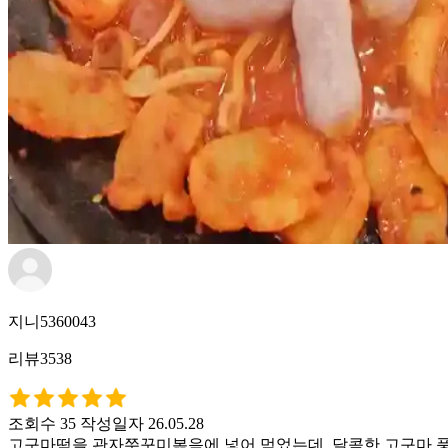
지니5360043
리뷰3538
조회수 35
작성일자 26.05.28
고구마떡을 관자쭈꾸미볶음에 넣어 먹었는데, 달콤한 고구마 풍