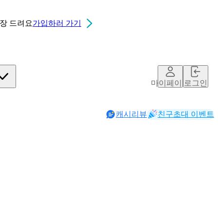
0장
드려요
가입하러 가기
마이페이지
로그인
캐시리뷰
친구초대 이벤트