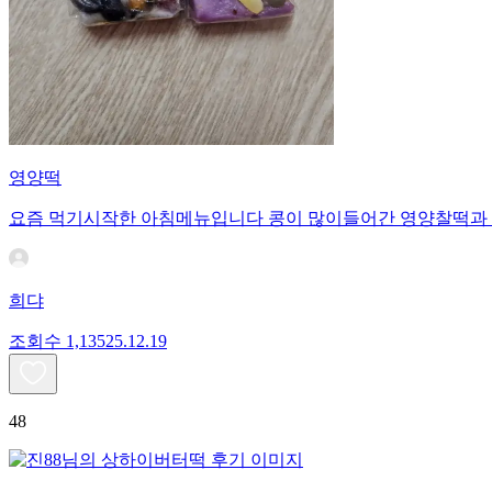
영양떡
요즘 먹기시작한 아침메뉴입니다 콩이 많이들어간 영양찰떡과 
희댜
조회수
1,135
25.12.19
48