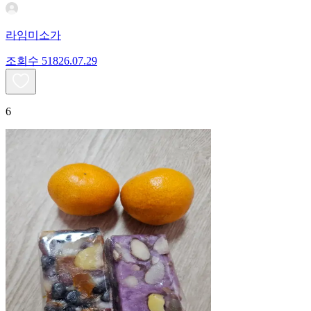
라임미소가
조회수
518
26.07.29
6