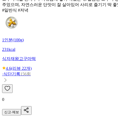
주었으며, 자연스러운 단맛이 잘 살아있어 사리로 즐기기 딱 좋
#일반식 #저녁
1인분(100g)
231kcal
식자재왕
고구마떡
4.6
(리뷰
22
개)
·
식단기록
156회
0
신고·제보