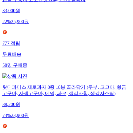
찹쌀 누룽지 고소한맛 264g x 5개 쌀과자
33,000
원
22
%
25,900
원
777
적립
무료배송
58
명
구매중
왓더파머스 제로과자 8종 18봉 골라담기 (두부, 코코아, 황금
고구마, 자색고구마, 메밀, 파로, 생감자칩, 생감자스틱)
88,200
원
73
%
23,900
원