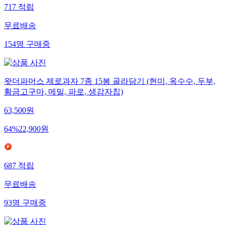
717
적립
무료배송
154
명
구매중
왓더파머스 제로과자 7종 15봉 골라담기 (현미, 옥수수, 두부,
황금고구마, 메밀, 파로, 생감자칩)
63,500
원
64
%
22,900
원
687
적립
무료배송
93
명
구매중