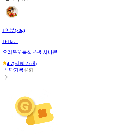
1인분(30g)
161kcal
오리온
꼬북칩 스윗시나몬
4.7
(리뷰
25
개)
·
식단기록
44회