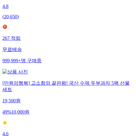
4.8
(
20,650
)
267
적립
무료배송
999,999+
명
구매중
[만원의행복] 고소함의 끝판왕! 국산 수제 두부과자 5팩 선물
세트
19,500
원
49
%
10,000
원
4.6