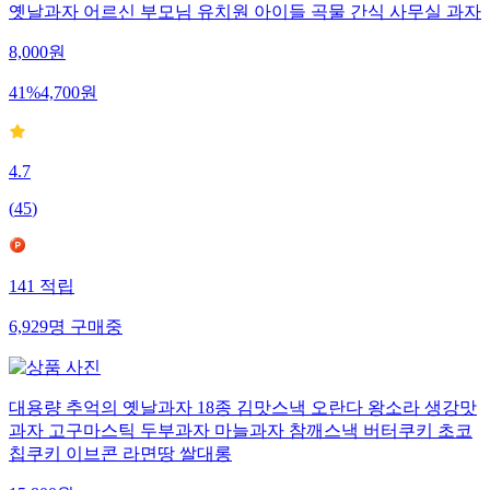
옛날과자 어르신 부모님 유치원 아이들 곡물 간식 사무실 과자
8,000
원
41
%
4,700
원
4.7
(
45
)
141
적립
6,929
명
구매중
대용량 추억의 옛날과자 18종 김맛스낵 오란다 왕소라 생강맛
과자 고구마스틱 두부과자 마늘과자 참깨스낵 버터쿠키 초코
칩쿠키 이브콘 라면땅 쌀대롱