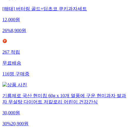
[해태] 버터링 골드+딥초코 쿠키과자세트
12,000
원
26
%
8,900
원
267
적립
무료배송
116
명
구매중
기름제로 국산 현미칩 60g x 10개 열풍에 구운 현미과자 쌀과
자 무설탕 다이어트 저칼로리 어린이 건강간식
30,000
원
30
%
20,900
원