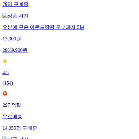
79
명
구매중
오븐에 구운 아몬드땅콩 두부과자 5봉
13,900
원
29
%
9,900
원
4.5
(
154
)
297
적립
무료배송
14,355
명
구매중