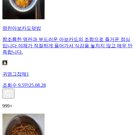
명란아보카도덮밥
짭조름한 명란과 부드러운 아보카도의 조합으로 즐거운 점심
입니다 야채가 적절하게 들어가서 식감을 놓치지 않고 매우 만
족합니다.
귀염그잡채1
조회수
9.5만
25.08.28
999+