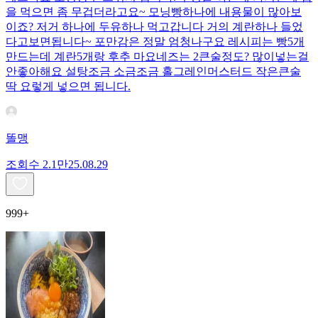
을 먹으면 좀 무겁더라고요~ 모닝빵하나에 내용물이 많아보
이죠? 저거 하나에 두유하나 먹고갑니다 거의 계란하나 들었
다고보면됩니다~ 포만감은 정말 엄청나구요 레시피는 빵5개
만드는데 계란5개랑 후추 마요네즈는 2큰술정도? 많이넣는걸
안좋아해요 설탕조금 소금조금 홀그레인머스터드 작은큰술
딱 요렇게 넣으면 됩니다.
똘맹
조회수
2.1만
25.08.29
999+