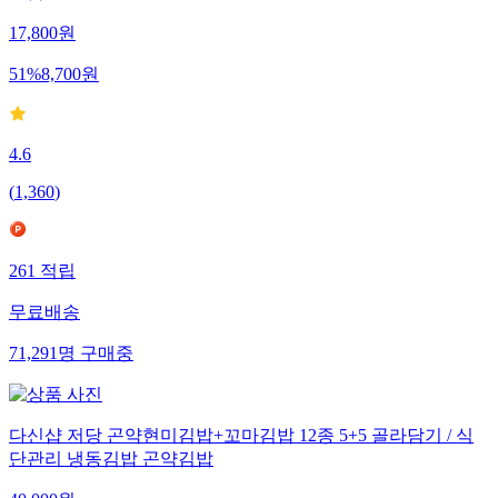
17,800
원
51
%
8,700
원
4.6
(
1,360
)
261
적립
무료배송
71,291
명
구매중
다신샵 저당 곤약현미김밥+꼬마김밥 12종 5+5 골라담기 / 식
단관리 냉동김밥 곤약김밥