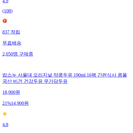
4.9
(
108
)
837
적립
무료배송
2,050
명
구매중
밥스누 서울대 오리지널 약콩두유 190ml 16팩 간편식사 콩물
국산 비건 건강두유 무가당두유
18,900
원
21
%
14,900
원
4.8