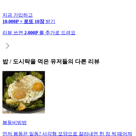
지금 가입하고
10,000P + 로또 10장
받기
리뷰 쓰면
2,000P
를 추가로 드려요
밥 / 도시락
을 먹은 유저들의 다른 리뷰
봄동비빔밥
먼저 봄동은 밑동? 사각형 모양으로 잘라내면 한 장 씩 떼어져