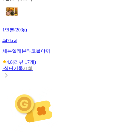
1인분(203g)
447kcal
세븐일레븐
타코볼야끼
4.8
(리뷰
17
개)
·
식단기록
21회