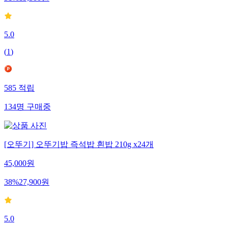
51
%
19,500
원
5.0
(
1
)
585
적립
134
명
구매중
[오뚜기] 오뚜기밥 즉석밥 흰밥 210g x24개
45,000
원
38
%
27,900
원
5.0