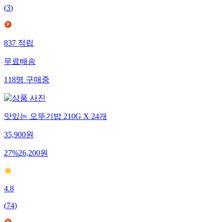
(
3
)
837
적립
무료배송
118
명
구매중
맛있는 오뚜기밥 210G X 24개
35,900
원
27
%
26,200
원
4.8
(
74
)