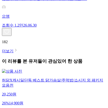
으앵
조회수
1.2만
26.06.30
182
더보기
이 리뷰를 본 유저들이 관심있어 한 상품
허닭X캐시딜단독 베스트 닭가슴살/주먹밥/소시지 외 패키지
모음전
20,250
원
26
%
14,900
원