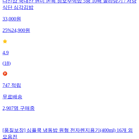
다신샵 국내산 현미 쫀득 점보주먹밥 5종 10팩 골라담기 / 저당
식단 심각김밥
33,000
원
25
%
24,900
원
4.9
(
18
)
747
적립
무료배송
2,907
명
구매중
[품질보장] 심플쿡 냉동밥 원형 전자렌지용기(400ml) 16개 외
모음전