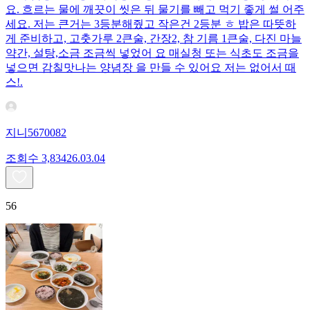
요. 흐르는 물에 깨끗이 씻은 뒤 물기를 빼고 먹기 좋게 썰 어주
세요. 저는 큰거는 3등분해줬고 작은건 2등분 ㅎ 밥은 따뜻하
게 준비하고, 고춧가루 2큰술, 간장2, 참 기름 1큰술, 다진 마늘
약간, 설탕,소금 조금씩 넣었어 요 매실청 또는 식초도 조금을
넣으면 감칠맛나는 양념장 을 만들 수 있어요 저는 없어서 때
스!.
지니5670082
조회수
3,834
26.03.04
56