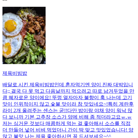
제육비빔밥
배달로 시킨 제육비빔밥인데 혼자먹기엔 양이 진짜 대박입니
다;; 결국 다 못 먹고 다음날까지 먹으려고 따로 남겨두었을 만
큼 혜자로운 양이에요! 뚜껑 열자마자 불향이 훅 나는데 고기
맛이 인위적이지 않고 숯불 맛이라 참 맛있네요~!특히 계란후
라이 2개 올려주는 센스는 굳!! ​다만 밥이랑 야채 양이 워낙 많
다 보니까 기본 고추장 소스가 양에 비해 좀 적더라고요ㅠ.ㅠ
저는 싱거운 것보다 매콤하게 먹는 걸 좋아해서 소스를 직접
더 만들어 넣어 비벼 먹었더니 간이 딱 맞고 맛있었습니다! 양
많고 불맛 나는 제육 좋아하시면 꼭 드셔보세요~^^