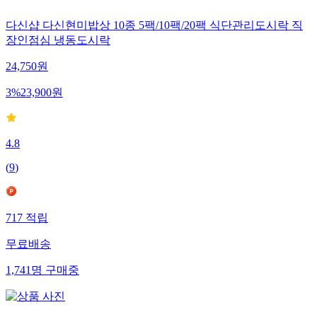
다신샵 다신현미밥상 10종 5팩/10팩/20팩 식단관리도시락 직
장인점심 냉동도시락
24,750
원
3
%
23,900
원
4.8
(
9
)
717
적립
무료배송
1,741
명
구매중