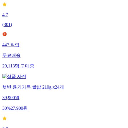
4.7
(
301
)
447
적립
무료배송
29,113
명
구매중
햇반 윤기가득 쌀밥 210g x24개
39,900
원
30
%
27,900
원