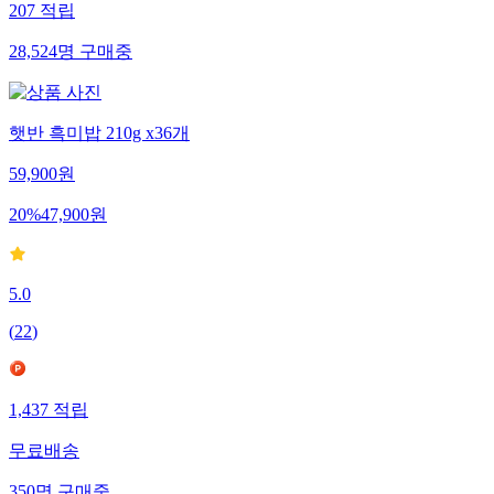
207
적립
28,524
명
구매중
햇반 흑미밥 210g x36개
59,900
원
20
%
47,900
원
5.0
(
22
)
1,437
적립
무료배송