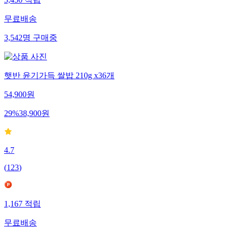
3,450
적립
무료배송
3,542
명
구매중
햇반 윤기가득 쌀밥 210g x36개
54,900
원
29
%
38,900
원
4.7
(
123
)
1,167
적립
무료배송