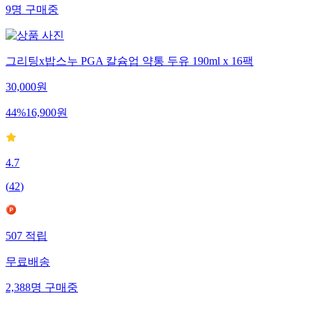
9
명
구매중
그리팅x밥스누 PGA 칼슘업 약통 두유 190ml x 16팩
30,000
원
44
%
16,900
원
4.7
(
42
)
507
적립
무료배송
2,388
명
구매중