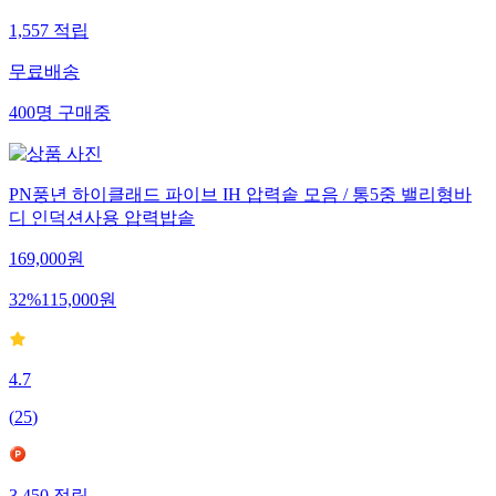
1,557
적립
무료배송
400
명
구매중
PN풍년 하이클래드 파이브 IH 압력솥 모음 / 통5중 밸리형바
디 인덕션사용 압력밥솥
169,000
원
32
%
115,000
원
4.7
(
25
)