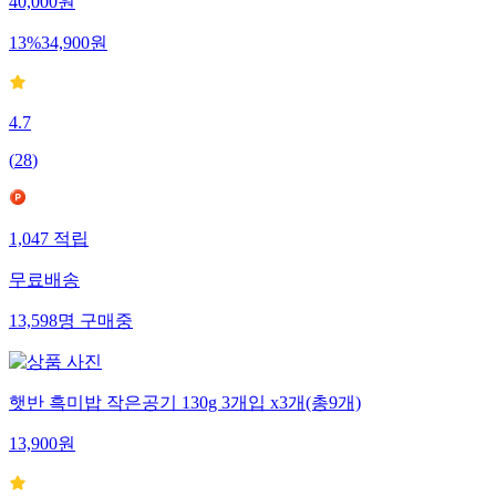
40,000
원
13
%
34,900
원
4.7
(
28
)
1,047
적립
무료배송
13,598
명
구매중
햇반 흑미밥 작은공기 130g 3개입 x3개(총9개)
13,900
원