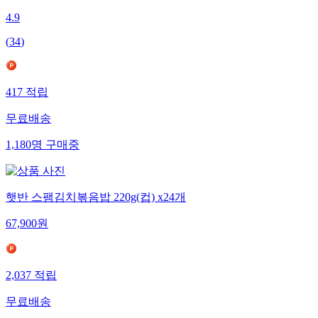
4.9
(
34
)
417
적립
무료배송
1,180
명
구매중
햇반 스팸김치볶음밥 220g(컵) x24개
67,900
원
2,037
적립
무료배송