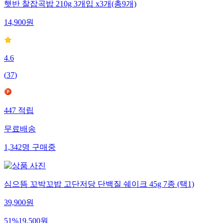
햇반 찰잡곡밥 210g 3개입 x3개(총9개)
14,900
원
4.6
(
37
)
447
적립
무료배송
1,342
명
구매중
심으뜸 꼬박꼬밥 고단저당 단백질 쉐이크 45g 7종 (택1)
39,900
원