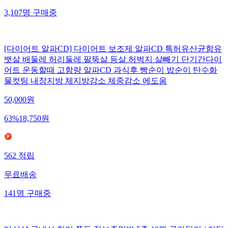
3,107
명
구매중
[다이어트 알파CD] 다이어트 보조제 알파CD 특허유산균함유
뱃살 배둘레 허리둘레 팔뚝살 등살 허벅지 살빼기 단기간다이
어트 운동할때 고함량 알파CD 과식후 빵순이 밥순이 탄수화
물컷팅 내장지방 체지방감소 체중감소 에도움
50,000
원
63
%
18,750
원
562
적립
무료배송
141
명
구매중