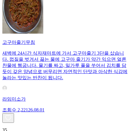
고구마줄기무침
새벽에 24시간 식자재마트에 가서 고구마줄기 3단을 샀습니
다. 껍질을 벗겨서 끓는 물에 고구마 줄기가 약간 익으면 얼른
찬물에 헹굽니다. 물기를 짜고, 밀가루 풀을 쑤어서 김치를 담
듯이 갖은 양념으로 버무리면 자연적인 단맛과 아삭한 식감에
놀라는 맛있는 반찬이 됩니다.
라임미소가
조회수
2,221
26.08.01
35