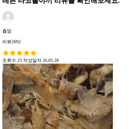
레븐 타코볼야끼 리뷰를 확인해보세요.
춉맘
리뷰2692
조회수 25
작성일자 26.05.28