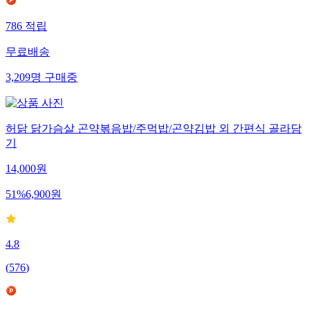
786
적립
무료배송
3,209
명
구매중
허닭 닭가슴살 곤약볶음밥/주먹밥/곤약김밥 외 간편식 골라담
기
14,000
원
51
%
6,900
원
4.8
(
576
)