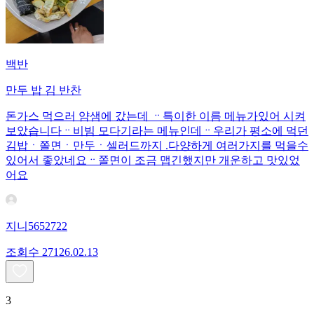
백반
만두 밥 김 반찬
돈가스 먹으러 얌샘에 갔는데 ᆢ특이한 이름 메뉴가있어 시켜
보았습니다ᆢ비빔 모다기라는 메뉴인데ᆢ우리가 평소에 먹던
김밥ㆍ쫄면ㆍ만두ㆍ셀러드까지 .다양하게 여러가지를 먹을수
있어서 좋았네요ᆢ쫄면이 조금 맵긴했지만 개운하고 맛있었
어요
지니5652722
조회수
271
26.02.13
3