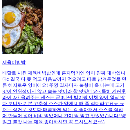
제육비빔밥
배달로 시킨 제육비빔밥인데 혼자먹기엔 양이 진짜 대박입니
다;; 결국 다 못 먹고 다음날까지 먹으려고 따로 남겨두었을 만
큼 혜자로운 양이에요! 뚜껑 열자마자 불향이 훅 나는데 고기
맛이 인위적이지 않고 숯불 맛이라 참 맛있네요~!특히 계란후
라이 2개 올려주는 센스는 굳!! ​다만 밥이랑 야채 양이 워낙 많
다 보니까 기본 고추장 소스가 양에 비해 좀 적더라고요ㅠ.ㅠ
저는 싱거운 것보다 매콤하게 먹는 걸 좋아해서 소스를 직접
더 만들어 넣어 비벼 먹었더니 간이 딱 맞고 맛있었습니다! 양
많고 불맛 나는 제육 좋아하시면 꼭 드셔보세요~^^