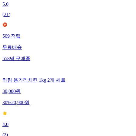
5.0
(
21
)
509
적립
무료배송
558
명
구매중
하림 용가리치킨 1kg 2개 세트
30,000
원
30
%
20,900
원
4.0