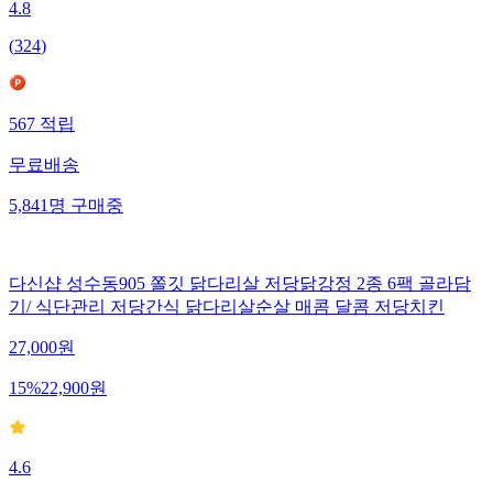
4.8
(
324
)
567
적립
무료배송
5,841
명
구매중
다신샵 성수동905 쫄깃 닭다리살 저당닭강정 2종 6팩 골라담
기/ 식단관리 저당간식 닭다리살순살 매콤 달콤 저당치킨
27,000
원
15
%
22,900
원
4.6