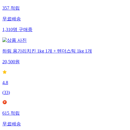
357
적립
무료배송
1,310
명
구매중
하림 용가리치킨 1kg 1개 + 텐더스틱 1kg 1개
20,500
원
4.8
(
33
)
615
적립
무료배송