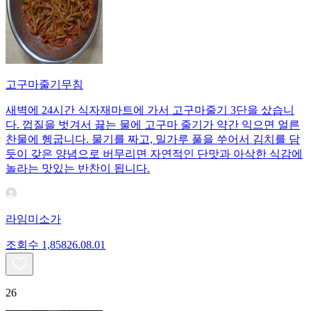
고구마줄기무침
새벽에 24시간 식자재마트에 가서 고구마줄기 3단을 샀습니
다. 껍질을 벗겨서 끓는 물에 고구마 줄기가 약간 익으면 얼른
찬물에 헹굽니다. 물기를 짜고, 밀가루 풀을 쑤어서 김치를 담
듯이 갖은 양념으로 버무리면 자연적인 단맛과 아삭한 식감에
놀라는 맛있는 반찬이 됩니다.
라임미소가
조회수
1,858
26.08.01
26