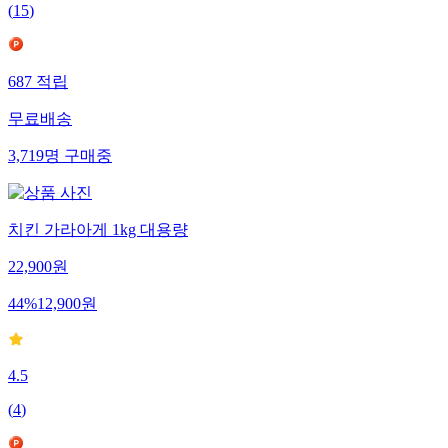
(
15
)
687
적립
무료배송
3,719
명
구매중
치킨 가라아게 1kg 대용량
22,900
원
44
%
12,900
원
4.5
(
4
)