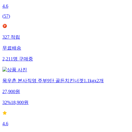
4.6
(
57
)
327
적립
무료배송
2,211
명
구매중
목우촌 본사직영 주부9단 골든치킨너겟1.1kgx2개
27,900
원
32
%
18,900
원
4.6