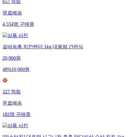
657
적립
무료배송
4,554
명
구매중
겉바속촉 치킨텐더 1kg 대용량 간편식
20,900
원
48
%
10,900
원
327
적립
무료배송
182
명
구매중