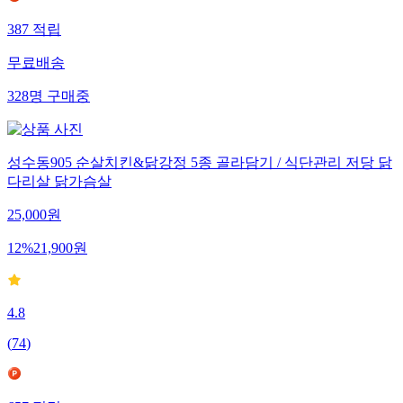
387
적립
무료배송
328
명
구매중
성수동905 순살치킨&닭강정 5종 골라담기 / 식단관리 저당 닭
다리살 닭가슴살
25,000
원
12
%
21,900
원
4.8
(
74
)