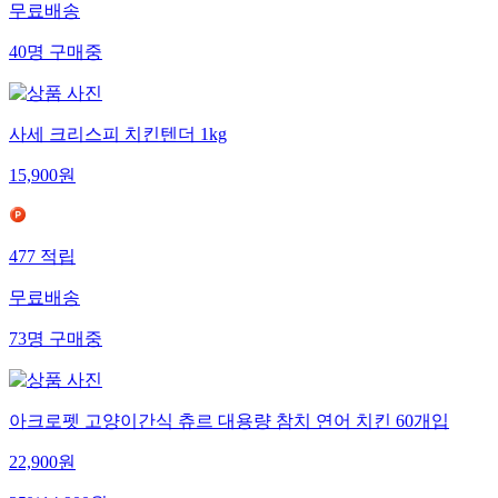
무료배송
40
명
구매중
사세 크리스피 치킨텐더 1kg
15,900
원
477
적립
무료배송
73
명
구매중
아크로펫 고양이간식 츄르 대용량 참치 연어 치킨 60개입
22,900
원