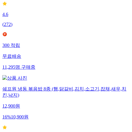
4.6
(
272
)
300
적립
무료배송
11,295
명
구매중
쉐프원 냉동 볶음밥 8종 (햄,닭갈비,김치,소고기,잡채,새우,치
킨,낙지)
12,900
원
16
%
10,900
원