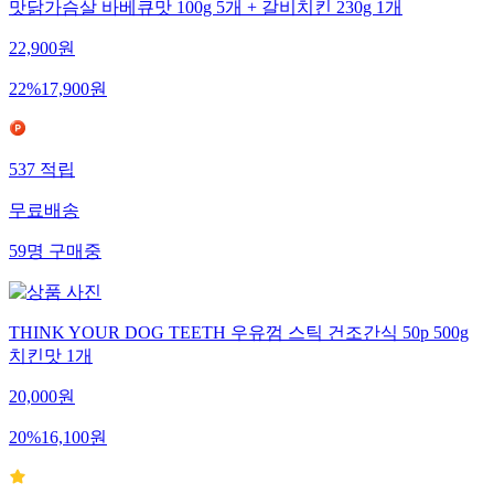
맛닭가슴살 바베큐맛 100g 5개 + 갈비치킨 230g 1개
22,900
원
22
%
17,900
원
537
적립
무료배송
59
명
구매중
THINK YOUR DOG TEETH 우유껌 스틱 건조간식 50p 500g
치킨맛 1개
20,000
원
20
%
16,100
원