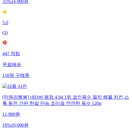
35
%
14,900
원
5.0
(
3
)
447
적립
무료배송
116
명
구매중
[만원의행복] 네O버 평점 4.94 1위 코인육수 멸치 해물 치킨 스
톡 동전 간편 한알 만능 조미료 깐깐한 육수 120g
11,900
원
16
%
10,000
원