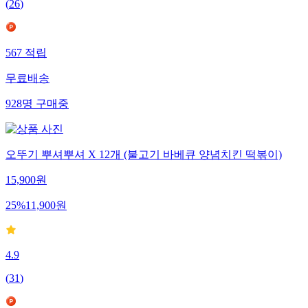
(
26
)
567
적립
무료배송
928
명
구매중
오뚜기 뿌셔뿌셔 X 12개 (불고기 바베큐 양념치킨 떡볶이)
15,900
원
25
%
11,900
원
4.9
(
31
)