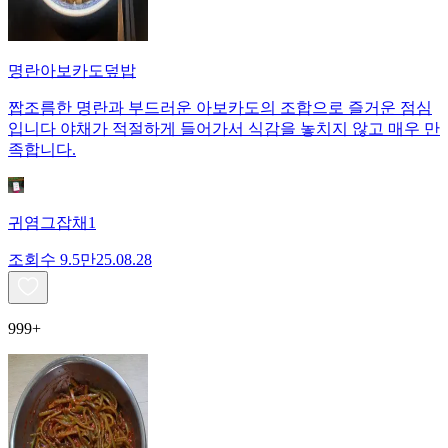
명란아보카도덮밥
짭조름한 명란과 부드러운 아보카도의 조합으로 즐거운 점심
입니다 야채가 적절하게 들어가서 식감을 놓치지 않고 매우 만
족합니다.
귀염그잡채1
조회수
9.5만
25.08.28
999+