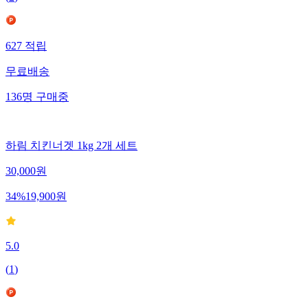
(
2
)
627
적립
무료배송
136
명
구매중
하림 치킨너겟 1kg 2개 세트
30,000
원
34
%
19,900
원
5.0
(
1
)