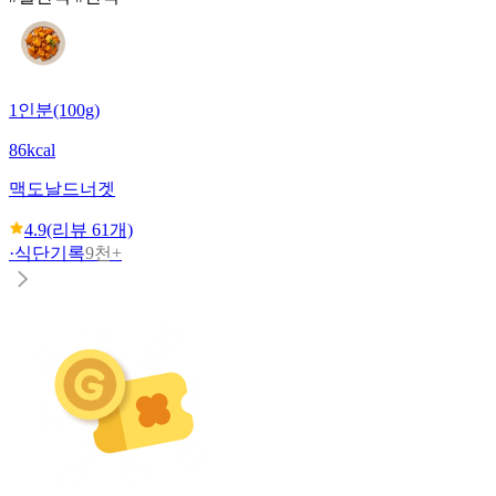
1인분(100g)
86kcal
맥도날드
너겟
4.9
(리뷰
61
개)
·
식단기록
9천+