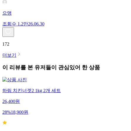
으앵
조회수
1.2만
26.06.30
172
더보기
이 리뷰를 본 유저들이 관심있어 한 상품
하림 치킨너겟2 1kg 2개 세트
26,400
원
28
%
18,900
원