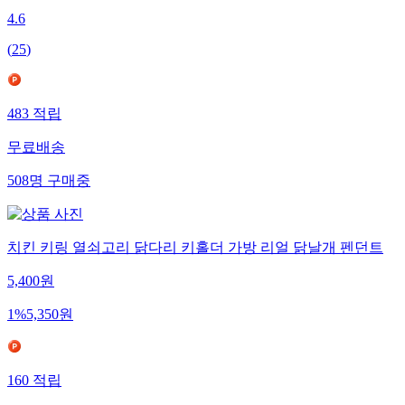
4.6
(
25
)
483
적립
무료배송
508
명
구매중
치킨 키링 열쇠고리 닭다리 키홀더 가방 리얼 닭날개 펜던트
5,400
원
1
%
5,350
원
160
적립