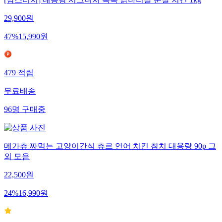
[맘스터치] 대용량 시그니처 촉촉 닭다리살 순살 치킨 1kg
29,900
원
47
%
15,990
원
479
적립
무료배송
96
명
구매중
메가츄 짜먹는 고양이간식 츄르 연어 치킨 참치 대용량 90p 그
외 모음
22,500
원
24
%
16,990
원