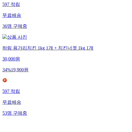
597
적립
무료배송
36
명
구매중
하림 용가리치킨 1kg 1개 + 치킨너겟 1kg 1개
30,000
원
34
%
19,900
원
597
적립
무료배송
53
명
구매중