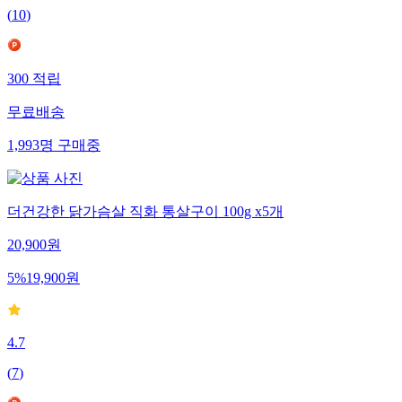
(
10
)
300
적립
무료배송
1,993
명
구매중
더건강한 닭가슴살 직화 통살구이 100g x5개
20,900
원
5
%
19,900
원
4.7
(
7
)