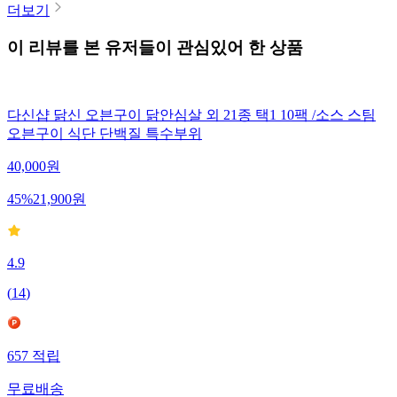
더보기
이 리뷰를 본 유저들이 관심있어 한 상품
다신샵 닭신 오븐구이 닭안심살 외 21종 택1 10팩 /소스 스팀
오븐구이 식단 단백질 특수부위
40,000
원
45
%
21,900
원
4.9
(
14
)
657
적립
무료배송