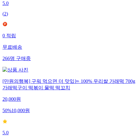
5.0
(
2
)
0
적립
무료배송
266
명
구매중
[만원의행복] 구워 먹으면 더 맛있는 100% 우리쌀 가래떡 700g
가래떡구이 떡볶이 물떡 떡꼬치
20,000
원
50
%
10,000
원
5.0