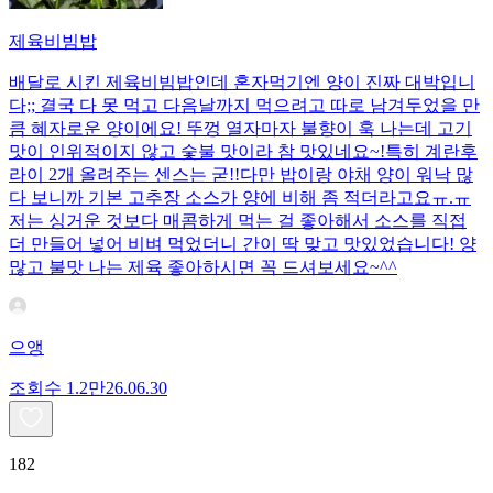
제육비빔밥
배달로 시킨 제육비빔밥인데 혼자먹기엔 양이 진짜 대박입니
다;; 결국 다 못 먹고 다음날까지 먹으려고 따로 남겨두었을 만
큼 혜자로운 양이에요! 뚜껑 열자마자 불향이 훅 나는데 고기
맛이 인위적이지 않고 숯불 맛이라 참 맛있네요~!특히 계란후
라이 2개 올려주는 센스는 굳!! ​다만 밥이랑 야채 양이 워낙 많
다 보니까 기본 고추장 소스가 양에 비해 좀 적더라고요ㅠ.ㅠ
저는 싱거운 것보다 매콤하게 먹는 걸 좋아해서 소스를 직접
더 만들어 넣어 비벼 먹었더니 간이 딱 맞고 맛있었습니다! 양
많고 불맛 나는 제육 좋아하시면 꼭 드셔보세요~^^
으앵
조회수
1.2만
26.06.30
182