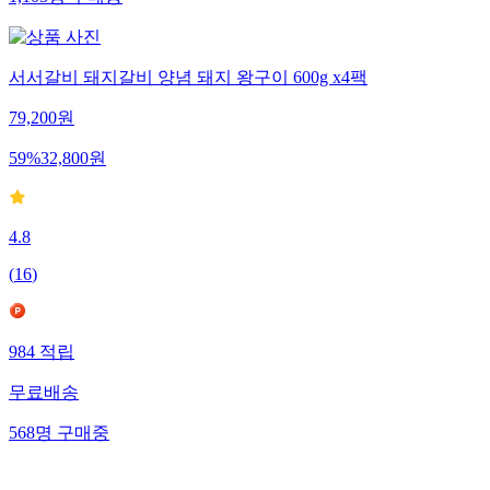
서서갈비 돼지갈비 양념 돼지 왕구이 600g x4팩
79,200
원
59
%
32,800
원
4.8
(
16
)
984
적립
무료배송
568
명
구매중