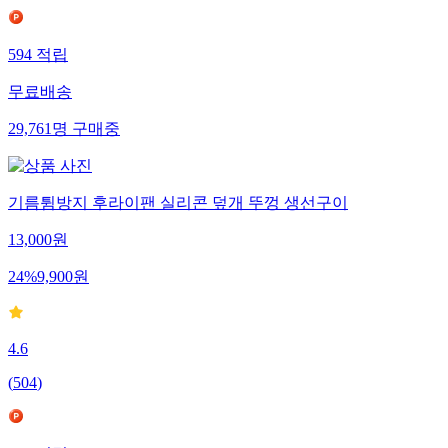
594
적립
무료배송
29,761
명
구매중
기름튐방지 후라이팬 실리콘 덮개 뚜껑 생선구이
13,000
원
24
%
9,900
원
4.6
(
504
)