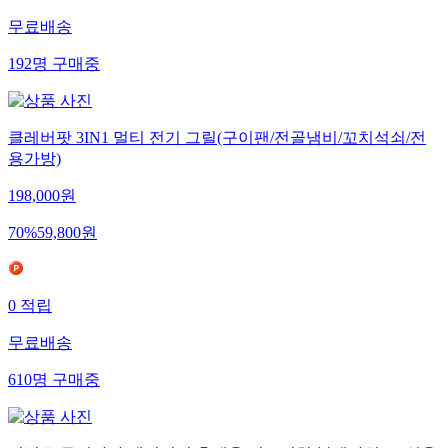
무료배송
192
명
구매중
클레버팟 3IN1 멀티 전기 그릴(구이팬/전골냄비/꼬치석쇠/전
용가방)
198,000
원
70
%
59,800
원
0
적립
무료배송
610
명
구매중