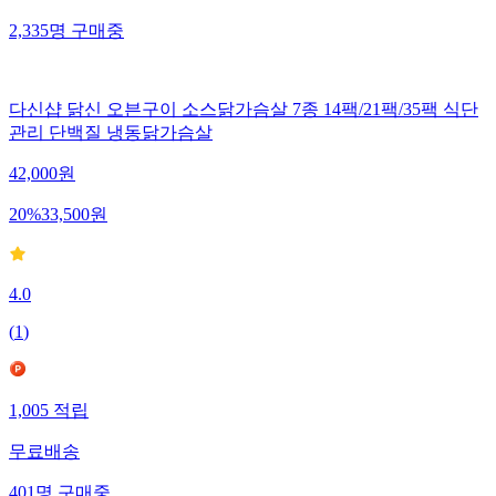
2,335
명
구매중
다신샵 닭신 오븐구이 소스닭가슴살 7종 14팩/21팩/35팩 식단
관리 단백질 냉동닭가슴살
42,000
원
20
%
33,500
원
4.0
(
1
)
1,005
적립
무료배송
401
명
구매중