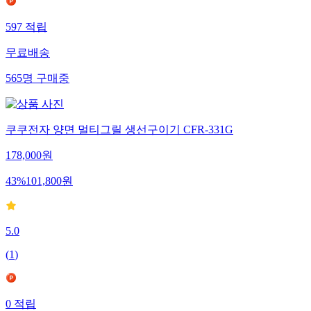
597
적립
무료배송
565
명
구매중
쿠쿠전자 양면 멀티그릴 생선구이기 CFR-331G
178,000
원
43
%
101,800
원
5.0
(
1
)
0
적립