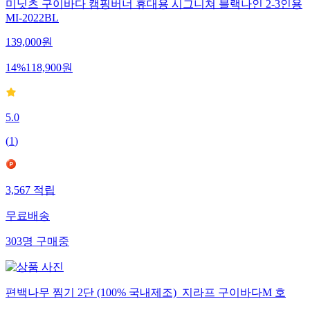
미닛츠 구이바다 캠핑버너 휴대용 시그니쳐 블랙나인 2-3인용
MI-2022BL
139,000
원
14
%
118,900
원
5.0
(
1
)
3,567
적립
무료배송
303
명
구매중
편백나무 찜기 2단 (100% 국내제조)_지라프 구이바다M 호