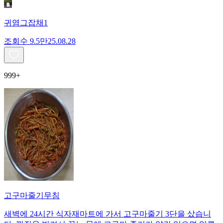
귀염그잡채1
조회수
9.5만
25.08.28
999+
고구마줄기무침
새벽에 24시간 식자재마트에 가서 고구마줄기 3단을 샀습니