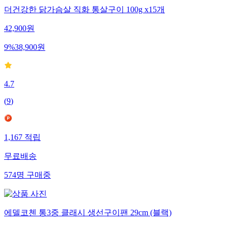
더건강한 닭가슴살 직화 통살구이 100g x15개
42,900
원
9
%
38,900
원
4.7
(
9
)
1,167
적립
무료배송
574
명
구매중
에델코첸 통3중 클래시 생선구이팬 29cm (블랙)