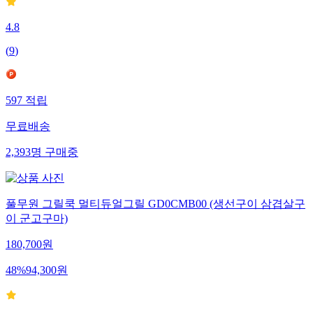
4.8
(
9
)
597
적립
무료배송
2,393
명
구매중
풀무원 그릴쿡 멀티듀얼그릴 GD0CMB00 (생선구이 삼겹살구
이 군고구마)
180,700
원
48
%
94,300
원