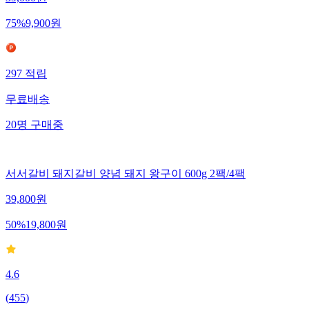
75
%
9,900
원
297
적립
무료배송
20
명
구매중
서서갈비 돼지갈비 양념 돼지 왕구이 600g 2팩/4팩
39,800
원
50
%
19,800
원
4.6
(
455
)