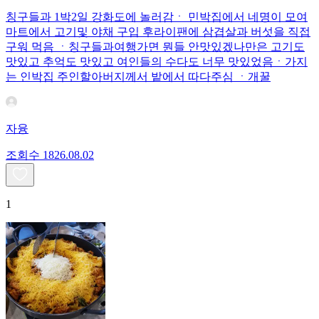
칭구들과 1박2일 강화도에 놀러감ㆍ 민박집에서 네명이 모여
마트에서 고기및 야채 구입 후라이팬에 삼겹살과 버섯을 직접
구워 먹음 ㆍ칭구들과여행가면 뭔들 안맛있겠나만은 고기도
맛있고 추억도 맛있고 여인들의 수다도 너무 맛있었음ㆍ가지
는 인박집 주인할아버지께서 밭에서 따다주심 ㆍ개꿀
자융
조회수
18
26.08.02
1