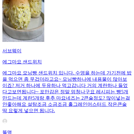
서브웨이
에그마요 샌드위치
에그마요 모닝빵 샌드위치 입니다. 수영을 하는데 가기전에 밥
을 먹으면 좀 무겁더라고요~ 모닝빵하나에 내용물이 많아보
이죠? 저거 하나에 두유하나 먹고갑니다 거의 계란하나 들었
다고보면됩니다~ 포만감은 정말 엄청나구요 레시피는 빵5개
만드는데 계란5개랑 후추 마요네즈는 2큰술정도? 많이넣는걸
안좋아해요 설탕조금 소금조금 홀그레인머스터드 작은큰술
딱 요렇게 넣으면 됩니다.
똘맹