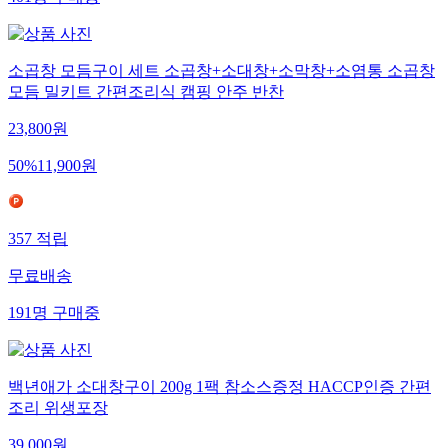
소곱창 모듬구이 세트 소곱창+소대창+소막창+소염통 소곱창
모듬 밀키트 간편조리식 캠핑 안주 반찬
23,800
원
50
%
11,900
원
357
적립
무료배송
191
명
구매중
백년애가 소대창구이 200g 1팩 참소스증정 HACCP인증 간편
조리 위생포장
39,000
원