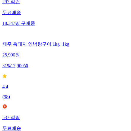
297
적립
무료배송
18,347
명
구매중
제주 흑돼지 양념왕구이 1kg+1kg
25,900
원
31
%
17,900
원
4.4
(
98
)
537
적립
무료배송