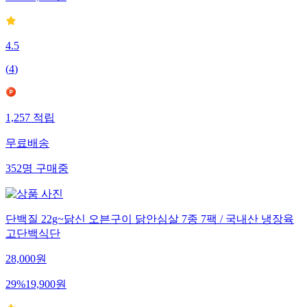
51
%
41,900
원
4.5
(
4
)
1,257
적립
무료배송
352
명
구매중
단백질 22g~닭신 오븐구이 닭안심살 7종 7팩 / 국내산 냉장육
고단백식단
28,000
원
29
%
19,900
원