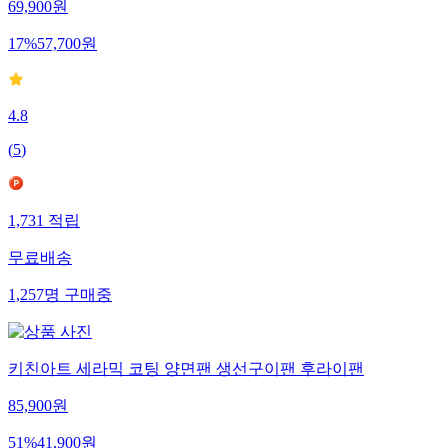
69,900
원
17
%
57,700
원
4.8
(
5
)
1,731
적립
무료배송
1,257
명
구매중
키친아트 세라믹 코팅 양면팬 생선구이팬 후라이팬
85,900
원