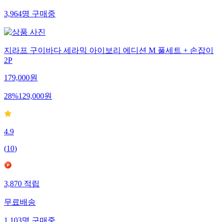
3,964
명
구매중
지라프 구이바다 세라믹 아이보리 에디션 M 풀세트 + 손잡이
2P
179,000
원
28
%
129,000
원
4.9
(
10
)
3,870
적립
무료배송
1,103
명
구매중