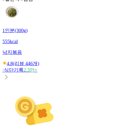
1인분(300g)
555kcal
낙지볶음
4.8
(리뷰
446
개)
·
식단기록
2.3만+