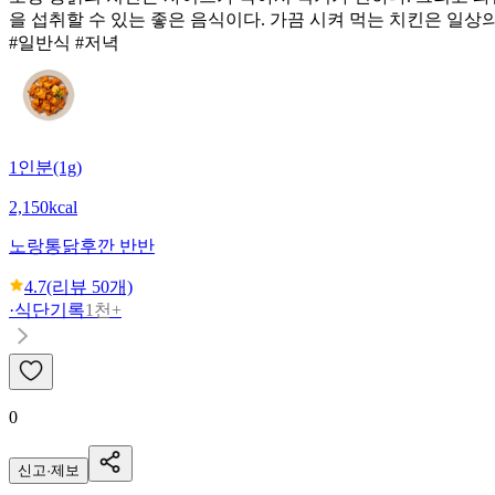
을 섭취할 수 있는 좋은 음식이다. 가끔 시켜 먹는 치킨은 일상
#일반식 #저녁
1인분(1g)
2,150kcal
노랑통닭
후깐 반반
4.7
(리뷰
50
개)
·
식단기록
1천+
0
신고·제보