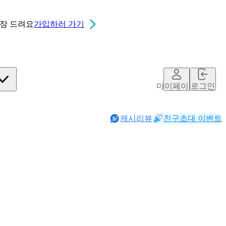
0장
드려요
가입하러 가기
마이페이지
로그인
캐시리뷰
친구초대 이벤트