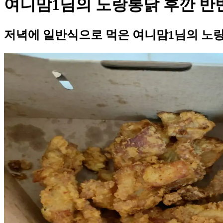
여니맘1님의 노랑통닭 후깐 반
저녁에 일반식으로 먹은 여니맘1님의 노랑