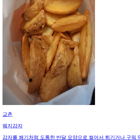
교촌
웨지감자
감자를 쐐기처럼 도톰한 반달 모양으로 썰어서 튀기거나 구워 