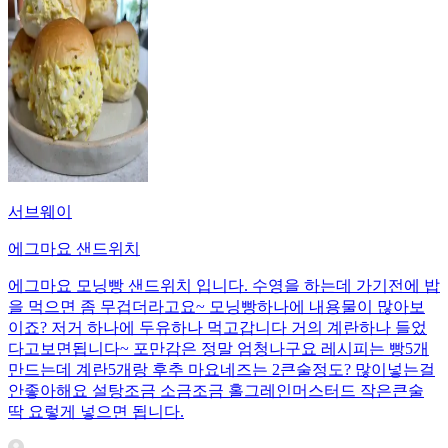
서브웨이
에그마요 샌드위치
에그마요 모닝빵 샌드위치 입니다. 수영을 하는데 가기전에 밥
을 먹으면 좀 무겁더라고요~ 모닝빵하나에 내용물이 많아보
이죠? 저거 하나에 두유하나 먹고갑니다 거의 계란하나 들었
다고보면됩니다~ 포만감은 정말 엄청나구요 레시피는 빵5개
만드는데 계란5개랑 후추 마요네즈는 2큰술정도? 많이넣는걸
안좋아해요 설탕조금 소금조금 홀그레인머스터드 작은큰술
딱 요렇게 넣으면 됩니다.