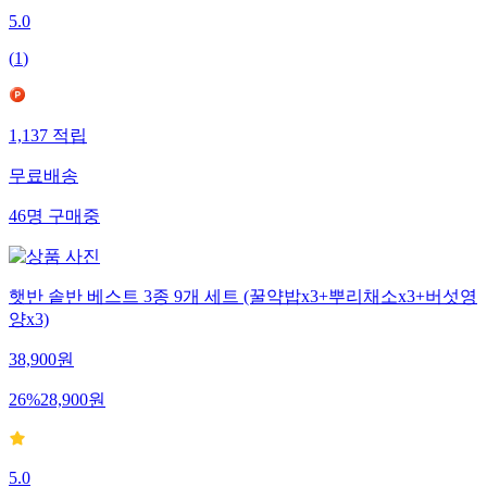
5.0
(
1
)
1,137
적립
무료배송
46
명
구매중
햇반 솥반 베스트 3종 9개 세트 (꿀약밥x3+뿌리채소x3+버섯영
양x3)
38,900
원
26
%
28,900
원
5.0