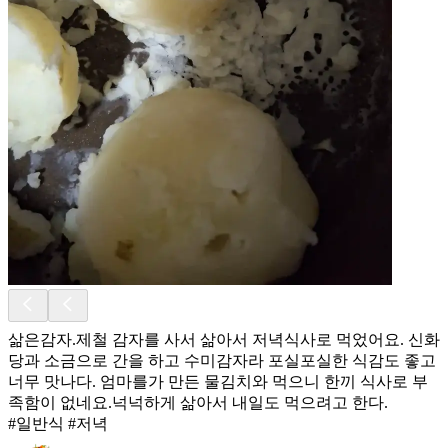
삶은감자.제철 감자를 사서 삶아서 저녁식사로 먹었어요. 신화
당과 소금으로 간을 하고 수미감자라 포실포실한 식감도 좋고
너무 맛나다. 엄마를가 만든 물김치와 먹으니 한끼 식사로 부
족함이 없네요.넉넉하게 삶아서 내일도 먹으려고 한다.
#일반식 #저녁