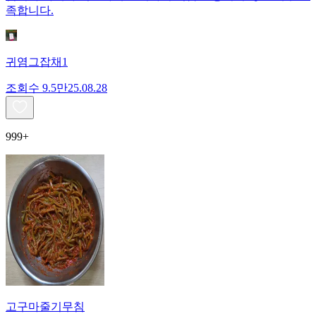
족합니다.
귀염그잡채1
조회수
9.5만
25.08.28
999+
고구마줄기무침