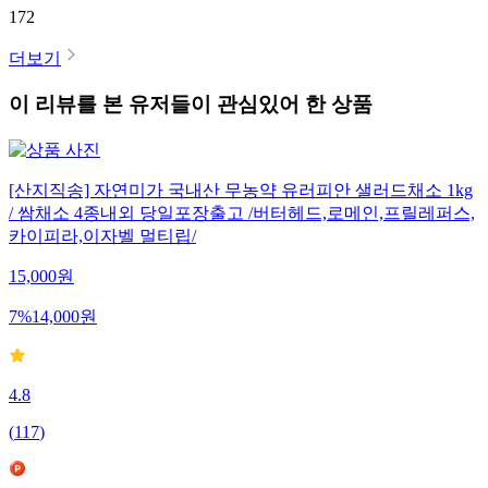
172
더보기
이 리뷰를 본 유저들이 관심있어 한 상품
[산지직송] 자연미가 국내산 무농약 유러피안 샐러드채소 1kg
/ 쌈채소 4종내외 당일포장출고 /버터헤드,로메인,프릴레퍼스,
카이피라,이자벨 멀티립/
15,000
원
7
%
14,000
원
4.8
(
117
)