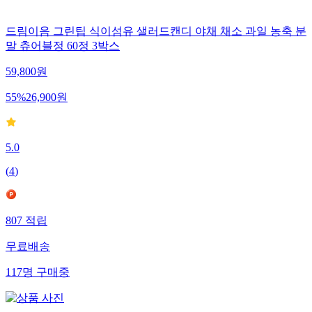
드림이음 그린팁 식이섬유 샐러드캔디 야채 채소 과일 농축 분
말 츄어블정 60정 3박스
59,800
원
55
%
26,900
원
5.0
(
4
)
807
적립
무료배송
117
명
구매중