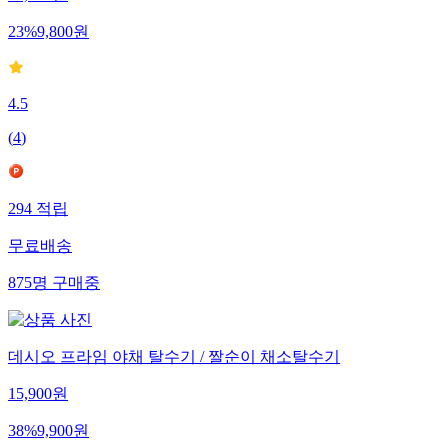
12,800
원
23
%
9,800
원
4.5
(
4
)
294
적립
무료배송
875
명
구매중
데시오 프라임 야채 탈수기 / 짤순이 채소탈수기
15,900
원
38
%
9,900
원