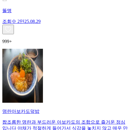
똘맹
조회수
2만
25.08.29
999+
명란아보카도덮밥
짭조름한 명란과 부드러운 아보카도의 조합으로 즐거운 점심
입니다 야채가 적절하게 들어가서 식감을 놓치지 않고 매우 만