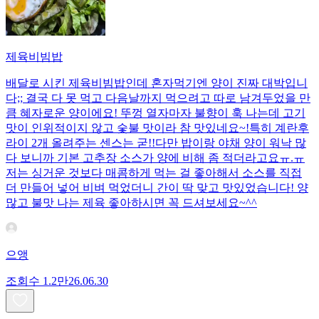
제육비빔밥
배달로 시킨 제육비빔밥인데 혼자먹기엔 양이 진짜 대박입니
다;; 결국 다 못 먹고 다음날까지 먹으려고 따로 남겨두었을 만
큼 혜자로운 양이에요! 뚜껑 열자마자 불향이 훅 나는데 고기
맛이 인위적이지 않고 숯불 맛이라 참 맛있네요~!특히 계란후
라이 2개 올려주는 센스는 굳!! ​다만 밥이랑 야채 양이 워낙 많
다 보니까 기본 고추장 소스가 양에 비해 좀 적더라고요ㅠ.ㅠ
저는 싱거운 것보다 매콤하게 먹는 걸 좋아해서 소스를 직접
더 만들어 넣어 비벼 먹었더니 간이 딱 맞고 맛있었습니다! 양
많고 불맛 나는 제육 좋아하시면 꼭 드셔보세요~^^
으앵
조회수
1.2만
26.06.30