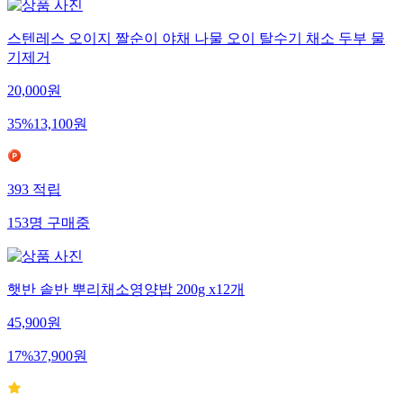
스텐레스 오이지 짤순이 야채 나물 오이 탈수기 채소 두부 물
기제거
20,000
원
35
%
13,100
원
393
적립
153
명
구매중
햇반 솥반 뿌리채소영양밥 200g x12개
45,900
원
17
%
37,900
원