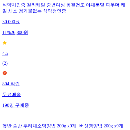
식약처인증 컬리케일 중년여성 동결건조 야채분말 파우더 케
일 채소 첨가물없는 식약청인증
30,000
원
11
%
26,800
원
4.5
(
2
)
804
적립
무료배송
190
명
구매중
햇반 솥반 뿌리채소영양밥 200g x9개+버섯영양밥 200g x9개