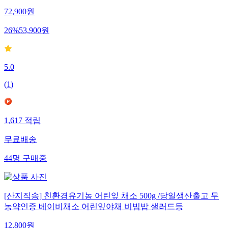
72,900
원
26
%
53,900
원
5.0
(
1
)
1,617
적립
무료배송
44
명
구매중
[산지직송] 친환경유기농 어린잎 채소 500g /당일생산출고 무
농약인증 베이비채소 어린잎야채 비빔밥 샐러드등