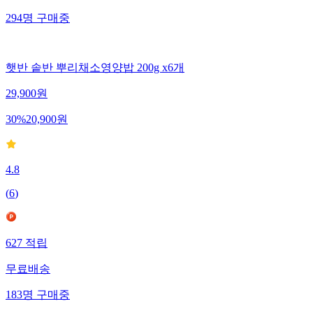
294
명
구매중
햇반 솥반 뿌리채소영양밥 200g x6개
29,900
원
30
%
20,900
원
4.8
(
6
)
627
적립
무료배송
183
명
구매중