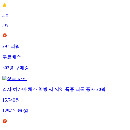
4.0
(
3
)
297
적립
무료배송
302
명
구매중
감자 히카마 채소 웰빙 씨 씨앗 품종 작물 종자 20립
15,740
원
12
%
13,850
원