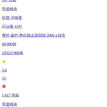
597
적립
무료배송
91
명
구매중
햇반 솥반 뿌리채소영양밥 200g x18개
69,900
원
23
%
53,900
원
5.0
(
1
)
1,617
적립
무료배송