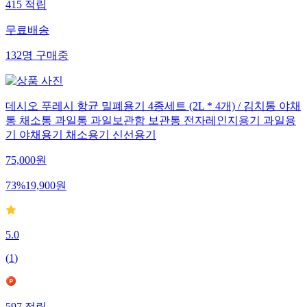
415
적립
무료배송
132
명
구매중
데시오 푸레시 항균 밀폐용기 4종세트 (2L * 4개) / 김치통 야채
통 채소통 과일통 과일보관함 보관통 전자레인지용기 과일용
기 야채용기 채소용기 신선용기
75,000
원
73
%
19,900
원
5.0
(
1
)