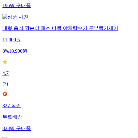
196
명
구매중
대형 음식 짤순이 채소 나물 야채탈수기 두부물기제거
11,900
원
8
%
10,900
원
4.7
(
3
)
327
적립
무료배송
323
명
구매중