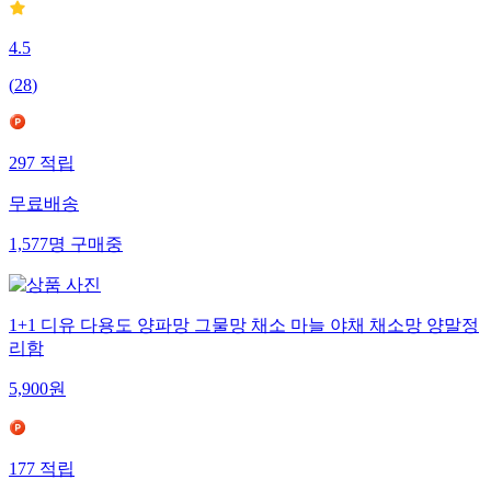
4.5
(
28
)
297
적립
무료배송
1,577
명
구매중
1+1 디유 다용도 양파망 그물망 채소 마늘 야채 채소망 양말정
리함
5,900
원
177
적립