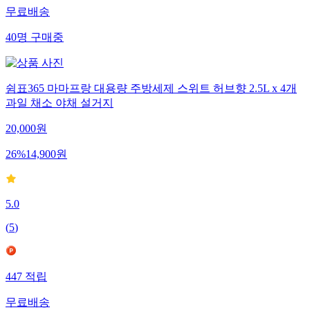
무료배송
40
명
구매중
쉼표365 마마프랑 대용량 주방세제 스위트 허브향 2.5L x 4개
과일 채소 야채 설거지
20,000
원
26
%
14,900
원
5.0
(
5
)
447
적립
무료배송