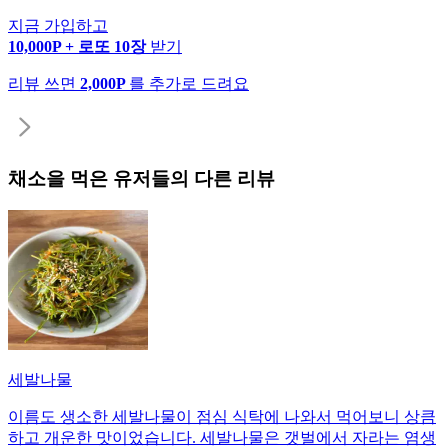
지금 가입하고
10,000P + 로또 10장
받기
리뷰 쓰면
2,000P
를 추가로 드려요
채소
을 먹은 유저들의 다른 리뷰
세발나물
이름도 생소한 세발나물이 점심 식탁에 나와서 먹어보니 상큼
하고 개운한 맛이었습니다. 세발나물은 갯벌에서 자라는 염생