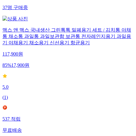
37
명
구매중
맥스 앤 맥스 국내생산 그린톡톡 밀폐용기 세트 / 김치통 야채
통 채소통 과일통 과일보관함 보관통 전자레인지용기 과일용
기 야채용기 채소용기 신선용기 항균용기
117,900
원
85
%
17,900
원
5.0
(
1
)
537
적립
무료배송