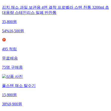
김치 채소 과일 보관용 4면 결착 프로벨라 스텐 찬통 3200ml 초
대용량 스테인리스 밀폐 반찬통
35,800
원
54
%
16,500
원
495
적립
무료배송
75
명
구매중
풀스텐 채소 탈수기
15,900
원
38
%
9,900
원