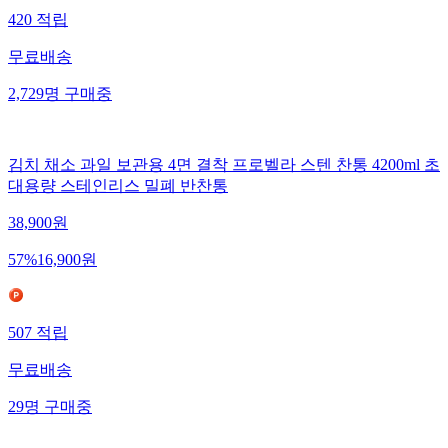
420
적립
무료배송
2,729
명
구매중
김치 채소 과일 보관용 4면 결착 프로벨라 스텐 찬통 4200ml 초
대용량 스테인리스 밀폐 반찬통
38,900
원
57
%
16,900
원
507
적립
무료배송
29
명
구매중