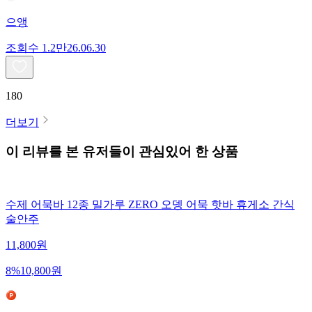
으앵
조회수
1.2만
26.06.30
180
더보기
이 리뷰를 본 유저들이 관심있어 한 상품
수제 어묵바 12종 밀가루 ZERO 오뎅 어묵 핫바 휴게소 간식
술안주
11,800
원
8
%
10,800
원