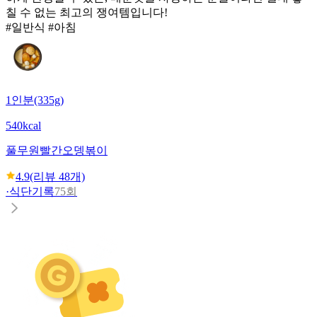
칠 수 없는 최고의 쟁여템입니다!
#일반식 #아침
1인분(335g)
540kcal
풀무원
빨간오뎅볶이
4.9
(리뷰
48
개)
·
식단기록
75회