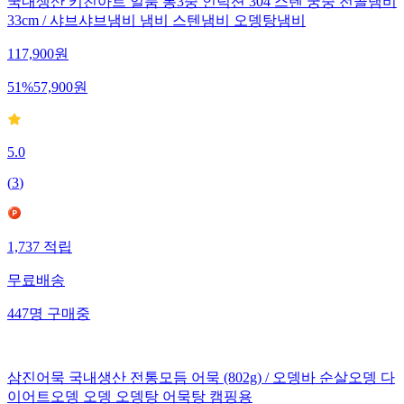
국내생산 키친아트 일품 통3중 인덕션 304 스텐 궁중 전골냄비
33cm / 샤브샤브냄비 냄비 스텐냄비 오뎅탕냄비
117,900
원
51
%
57,900
원
5.0
(
3
)
1,737
적립
무료배송
447
명
구매중
삼진어묵 국내생산 전통모듬 어묵 (802g) / 오뎅바 순살오뎅 다