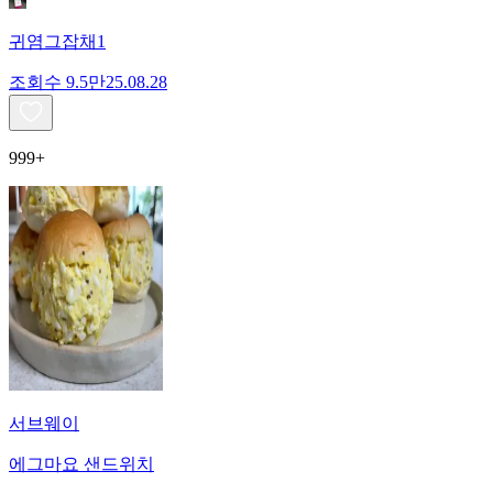
귀염그잡채1
조회수
9.5만
25.08.28
999+
서브웨이
에그마요 샌드위치