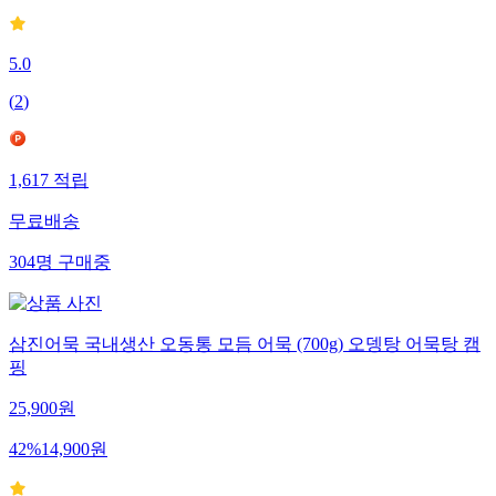
5.0
(
2
)
1,617
적립
무료배송
304
명
구매중
삼진어묵 국내생산 오동통 모듬 어묵 (700g) 오뎅탕 어묵탕 캠
핑
25,900
원
42
%
14,900
원