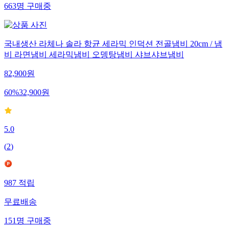
663
명
구매중
국내생산 라체나 솔라 항균 세라믹 인덕션 전골냄비 20cm / 냄
비 라면냄비 세라믹냄비 오뎅탕냄비 샤브샤브냄비
82,900
원
60
%
32,900
원
5.0
(
2
)
987
적립
무료배송
151
명
구매중