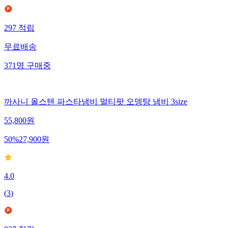
297
적립
무료배송
371
명
구매중
까사니 올스텐 파스타냄비 멀티팟 오뎅탕 냄비 3size
55,800
원
50
%
27,900
원
4.0
(
3
)