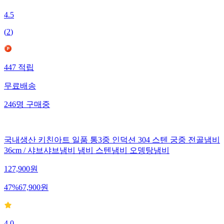
4.5
(
2
)
447
적립
무료배송
246
명
구매중
국내생산 키친아트 일품 통3중 인덕션 304 스텐 궁중 전골냄비
36cm / 샤브샤브냄비 냄비 스텐냄비 오뎅탕냄비
127,900
원
47
%
67,900
원