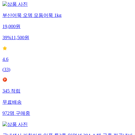
부산어묵 오뎅 모둠어묵 1kg
19,000
원
39
%
11,500
원
4.6
(
33
)
345
적립
무료배송
972
명
구매중