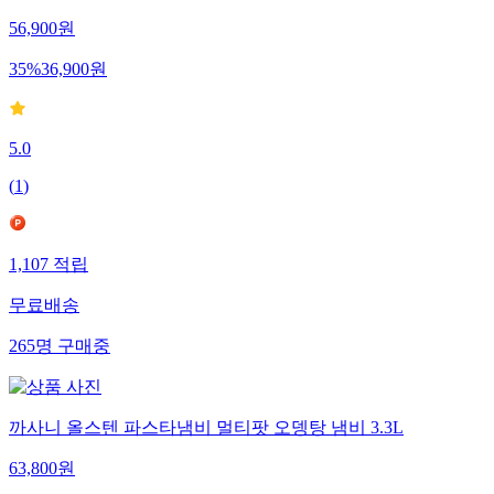
3.3L
56,900
원
35
%
36,900
원
5.0
(
1
)
1,107
적립
무료배송
265
명
구매중
까사니 올스텐 파스타냄비 멀티팟 오뎅탕 냄비 3.3L
63,800
원