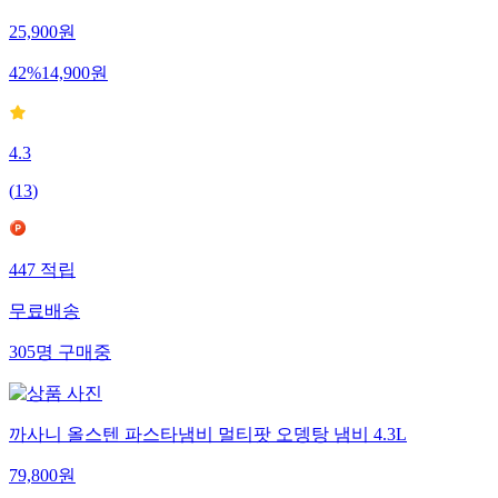
이어트오뎅 오뎅 오뎅탕 어묵탕 캠핑용
25,900
원
42
%
14,900
원
4.3
(
13
)
447
적립
무료배송
305
명
구매중
까사니 올스텐 파스타냄비 멀티팟 오뎅탕 냄비 4.3L
79,800
원