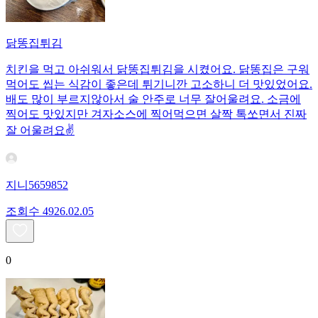
닭똥집튀김
치킨을 먹고 아쉬워서 닭똥집튀김을 시켰어요. 닭똥집은 구워
먹어도 씹는 식감이 좋은데 튀기니깐 고소하니 더 맛있었어요.
배도 많이 부르지않아서 술 안주로 너무 잘어울려요. 소금에
찍어도 맛있지만 겨자소스에 찍어먹으면 살짝 톡쏘면서 진짜
잘 어울려요✌️
지니5659852
조회수
49
26.02.05
0