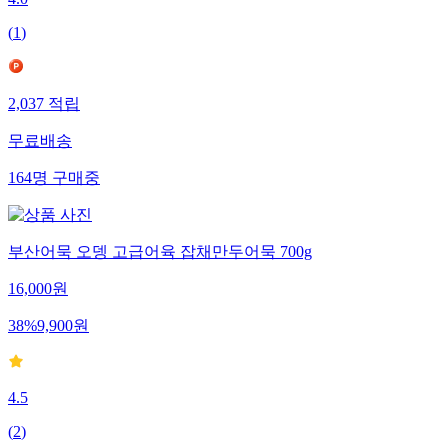
4.0
(
1
)
2,037
적립
무료배송
164
명
구매중
부산어묵 오뎅 고급어육 잡채만두어묵 700g
16,000
원
38
%
9,900
원
4.5
(
2
)