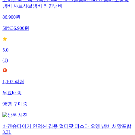
로이첸 마스터 인덕션 304 스텐 전골냄비 30cm / 냄비 오뎅탕
냄비 샤브샤브냄비 라면냄비
86,900
원
58
%
36,900
원
5.0
(
1
)
1,107
적립
무료배송
96
명
구매중
바겐슈타이거 인덕션 겸용 멀티팟 파스타 오뎅 냄비 채망포함