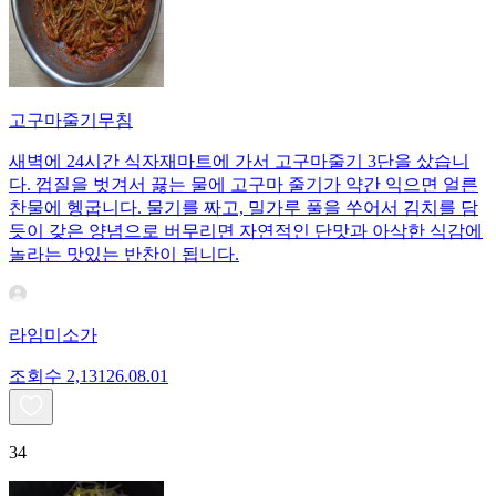
고구마줄기무침
새벽에 24시간 식자재마트에 가서 고구마줄기 3단을 샀습니
다. 껍질을 벗겨서 끓는 물에 고구마 줄기가 약간 익으면 얼른
찬물에 헹굽니다. 물기를 짜고, 밀가루 풀을 쑤어서 김치를 담
듯이 갖은 양념으로 버무리면 자연적인 단맛과 아삭한 식감에
놀라는 맛있는 반찬이 됩니다.
라임미소가
조회수
2,131
26.08.01
34