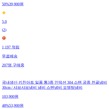
50
%
39,900
원
5.0
(
2
)
1,197
적립
무료배송
207
명
구매중
국내생산 키친아트 일품 통3중 인덕션 304 스텐 궁중 전골냄비
30cm / 샤브샤브냄비 냄비 스텐냄비 오뎅탕냄비
103,900
원
48
%
53,900
원