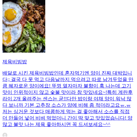
제육비빔밥
배달로 시킨 제육비빔밥인데 혼자먹기엔 양이 진짜 대박입니
다;; 결국 다 못 먹고 다음날까지 먹으려고 따로 남겨두었을 만
큼 혜자로운 양이에요! 뚜껑 열자마자 불향이 훅 나는데 고기
맛이 인위적이지 않고 숯불 맛이라 참 맛있네요~!특히 계란후
라이 2개 올려주는 센스는 굳!! ​다만 밥이랑 야채 양이 워낙 많
다 보니까 기본 고추장 소스가 양에 비해 좀 적더라고요ㅠ.ㅠ
저는 싱거운 것보다 매콤하게 먹는 걸 좋아해서 소스를 직접
더 만들어 넣어 비벼 먹었더니 간이 딱 맞고 맛있었습니다! 양
많고 불맛 나는 제육 좋아하시면 꼭 드셔보세요~^^