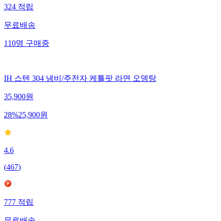
324
적립
무료배송
110
명
구매중
IH 스텐 304 냄비/주전자 케틀팟 라면 오뎅탕
35,900
원
28
%
25,900
원
4.6
(
467
)
777
적립