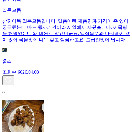
일품모둠
삼진어묵 일품모둠입니다. 일품이란 제품명과 가격이 좀 있어
궁금했는데 마트 행사기간이라 세일해서 사왔습니다. 어묵탕
을 해먹었는데 왜 비싼지 알겠더군요. 액상육수와 다시팩이 같
이 있어 국물맛이 너무 깊고 깔끔하고요. 고급진맛이 납니다.
홉스
조회수
60
26.04.03
0