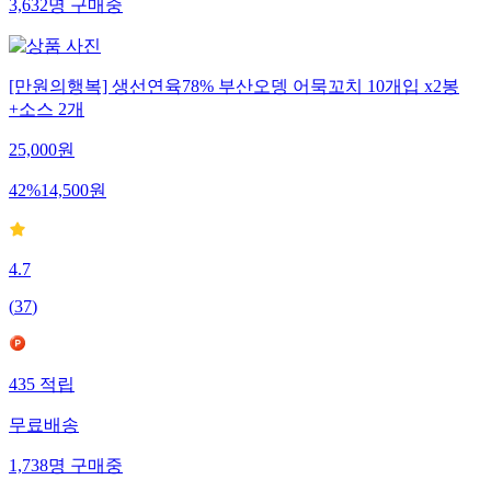
3,632
명
구매중
[만원의행복] 생선연육78% 부산오뎅 어묵꼬치 10개입 x2봉
+소스 2개
25,000
원
42
%
14,500
원
4.7
(
37
)
435
적립
무료배송
1,738
명
구매중