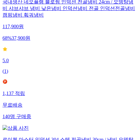
국내생산 네오플램 블로썸 인덕션 전골냄비 24cm / 오뎅탕냄
비 샤브샤브 냄비 낮은냄비 인덕션냄비 전골 인덕션전골냄비
캠핑냄비 훠궈냄비
117,900
원
68
%
37,900
원
5.0
(
1
)
1,137
적립
무료배송
140
명
구매중