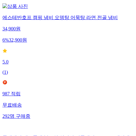
에스테반호프 캠핑 냄비 오뎅탕 어묵탕 라면 전골 냄비
34,900
원
6
%
32,900
원
5.0
(
1
)
987
적립
무료배송
292
명
구매중