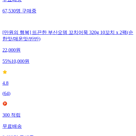
무료배송
67,530
명
구매중
[만원의 행복] 뜨끈한 부산오뎅 꼬치어묵 320g 10꼬치 x 2팩(순
한맛/매운맛/반반)
22,000
원
55
%
10,000
원
4.8
(
64
)
300
적립
무료배송