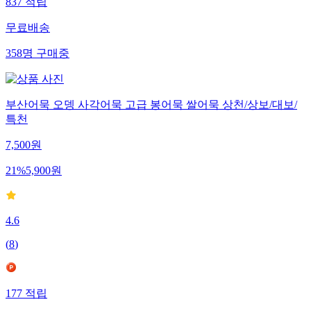
837
적립
무료배송
358
명
구매중
부산어묵 오뎅 사각어묵 고급 봉어묵 쌀어묵 상천/상보/대보/
특천
7,500
원
21
%
5,900
원
4.6
(
8
)
177
적립